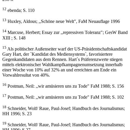
12
ebenda; S. 110
13
Huxley, Aldous; ,,Schöne neue Welt", FaM Neuauflage 1996
14
Marcuse, Herbert; Essay zur ,,repressiven Toleranz"; GesW Band
XIII ; S. 148
15
Als politischer Außenseiter warf der US-Präsidentschaftskandidat
Gary Hart, der `Kandidat des Mediensystems`, favorisiertere
Gegenkandidaten aus dem Rennen. Hart`s Präferenzwerte stiegen
mittels elektronischer Wahlkampfkampagnenumsetzung innerhalb
einer Woche von 10% auf 32% an und erreichten am Ende ein
Vorwahlresultat von 40%.
16
Postman, Neil: ,,wir amüsieren uns zu Tode" FaM 1988; S. 156
17
Postman, Neil: ,,wir amüsieren uns zu Tode" FaM 1988; S. 102
18
Schneider, Wolf/ Raue, Paul-Josef; Handbuch des Journalismus;
HH 1996; S. 23
19
Schneider, Wolf/ Raue, Paul-Josef; Handbuch des Journalismus;
HH 1996; S.27