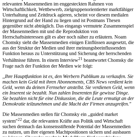
relevanten Massenmedien im enggesteckten Rahmen von
Wirtschaftlichkeit, Wettbewerb, zielgruppenorientierter marktfähiger
Unterhaltung und Zeitdruck agieren, scheint vor diesem medialen
Hintergrund auf der Hand zu liegen und ist Postmans Thesen
gegenüber nicht abträglich. Das eingangs vermutete Zusammenspiel
der Massenmedien mit und die Reproduktion von
Herrschaftsinteressen gilt es aber noch näher zu erläutern. Noam
Chomsky sieht die Massenmedien einigen Einflüssen ausgesetzt, die
aus der Struktur der Medien und ihrer meinungsbeeinflussenden
Funktion heraus zu Unterstützung und Sicherung der herrschenden
21
Verhältnisse führen. In einem Interview
beantwortet Chomsky die
Frage nach der Funktion der Medien wie folgt:
,,Ihre Hauptfunktion ist es, den Werbern Publikum zu verkaufen. Sie
machen kein Geld mit ihren Abonnements, CBS News verdient kein
Geld, wenn du deinen Fernseher anstellst. Sie verdienen Geld, wenn
ein Inserent sie bezahlt. Nun zahlen Inserenten für gewisse Dinge.
Sie bezahlen nicht für eine Diskussion, die die Leute ermutigt an der
Demokratie teilzunehmen und die Macht der Firmen anzugreifen."
Die Massenmedien stellen für Chomsky ein ,,guided market
22
system"
dar, die relevanten Kräfte aus Politik und Wirtschaft
suchen demnach das konsensstiftende Potential der Massenmedien
zu nutzen, um ihre eigenen Machtpositionen sichern und ausbauen