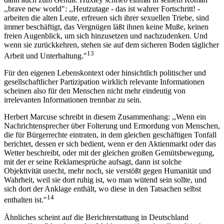
,,brave new world": ,,Heutzutage - das ist wahrer Fortschritt! -
arbeiten die alten Leute, erfreuen sich ihrer sexuellen Triebe, sind
immer beschäftigt, das Vergnügen läßt ihnen keine Muße, keinen
freien Augenblick, um sich hinzusetzen und nachzudenken. Und
wenn sie zurückkehren, stehen sie auf dem sicheren Boden täglicher
13
Arbeit und Unterhaltung."
Für den eigenen Lebenskontext oder hinsichtlich politischer und
gesellschaftlicher Partizipation wirklich relevante Informationen
scheinen also für den Menschen nicht mehr eindeutig von
irrelevanten Informationen trennbar zu sein.
Herbert Marcuse schreibt in diesem Zusammenhang: ,,Wenn ein
Nachrichtensprecher über Folterung und Ermordung von Menschen,
die für Bürgerrechte eintraten, in dem gleichen geschäftigen Tonfall
berichtet, dessen er sich bedient, wenn er den Aktienmarkt oder das
Wetter beschreibt, oder mit der gleichen großen Gemütsbewegung,
mit der er seine Reklamesprüche aufsagt, dann ist solche
Objektivität unecht, mehr noch, sie verstößt gegen Humanität und
Wahrheit, weil sie dort ruhig ist, wo man wütend sein sollte, und
sich dort der Anklage enthält, wo diese in den Tatsachen selbst
14
enthalten ist."
Ähnliches scheint auf die Berichterstattung in Deutschland