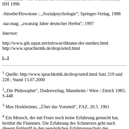
HH 1996
-Stroebe/Hewstone ; ,,Sozialpsychologie"; Springer-Verlag, 1988
-taz-mag; ,,zwanzig Jahre deutscher Herbst"; 1997
Internet:
http://www.gib.squat.net/infowar/diktatur-der-medien.html
http://www.sprachkritik.de/drop/urteil.html
[...]
1
Quelle: http://www.sprachkritik.de/drop/urteil.html Satz 219 und
228 ; Stand 13.07.2000
2
,,Die Philosophie", Dudenverlag, Mannheim / Wien / Zürich 1985;
S.448
3
Max Horkheimer, ,,Über das Vorurteil", FAZ, 20.5. 1961
4
Ein Mensch, der mit Feuer noch keine Erfahrung gemacht hat,
berührt die Flammen. Die Erfahrung des Schmerzes geht nach
diesem Fehlgriff in den persönlichen Erfahrungsschatz des