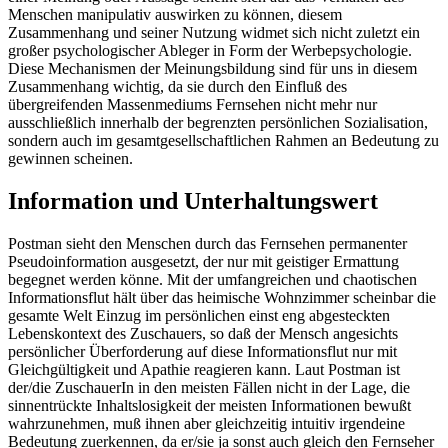
Menschen manipulativ auswirken zu können, diesem
Zusammenhang und seiner Nutzung widmet sich nicht zuletzt ein
großer psychologischer Ableger in Form der Werbepsychologie.
Diese Mechanismen der Meinungsbildung sind für uns in diesem
Zusammenhang wichtig, da sie durch den Einfluß des
übergreifenden Massenmediums Fernsehen nicht mehr nur
ausschließlich innerhalb der begrenzten persönlichen Sozialisation,
sondern auch im gesamtgesellschaftlichen Rahmen an Bedeutung zu
gewinnen scheinen.
Information und Unterhaltungswert
Postman sieht den Menschen durch das Fernsehen permanenter
Pseudoinformation ausgesetzt, der nur mit geistiger Ermattung
begegnet werden könne. Mit der umfangreichen und chaotischen
Informationsflut hält über das heimische Wohnzimmer scheinbar die
gesamte Welt Einzug im persönlichen einst eng abgesteckten
Lebenskontext des Zuschauers, so daß der Mensch angesichts
persönlicher Überforderung auf diese Informationsflut nur mit
Gleichgültigkeit und Apathie reagieren kann. Laut Postman ist
der/die ZuschauerIn in den meisten Fällen nicht in der Lage, die
sinnentrückte Inhaltslosigkeit der meisten Informationen bewußt
wahrzunehmen, muß ihnen aber gleichzeitig intuitiv irgendeine
Bedeutung zuerkennen, da er/sie ja sonst auch gleich den Fernseher