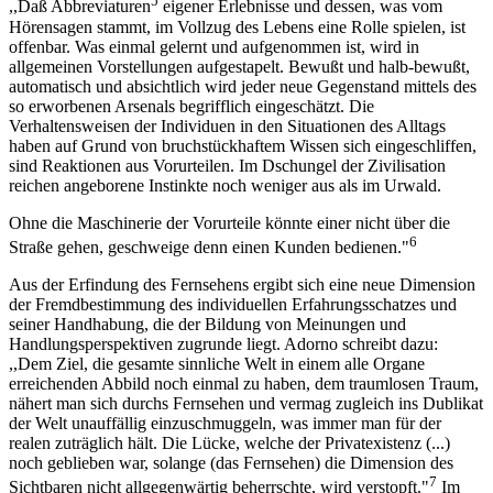
5
,,Daß Abbreviaturen
eigener Erlebnisse und dessen, was vom
Hörensagen stammt, im Vollzug des Lebens eine Rolle spielen, ist
offenbar. Was einmal gelernt und aufgenommen ist, wird in
allgemeinen Vorstellungen aufgestapelt. Bewußt und halb-bewußt,
automatisch und absichtlich wird jeder neue Gegenstand mittels des
so erworbenen Arsenals begrifflich eingeschätzt. Die
Verhaltensweisen der Individuen in den Situationen des Alltags
haben auf Grund von bruchstückhaftem Wissen sich eingeschliffen,
sind Reaktionen aus Vorurteilen. Im Dschungel der Zivilisation
reichen angeborene Instinkte noch weniger aus als im Urwald.
Ohne die Maschinerie der Vorurteile könnte einer nicht über die
6
Straße gehen, geschweige denn einen Kunden bedienen."
Aus der Erfindung des Fernsehens ergibt sich eine neue Dimension
der Fremdbestimmung des individuellen Erfahrungsschatzes und
seiner Handhabung, die der Bildung von Meinungen und
Handlungsperspektiven zugrunde liegt. Adorno schreibt dazu:
,,Dem Ziel, die gesamte sinnliche Welt in einem alle Organe
erreichenden Abbild noch einmal zu haben, dem traumlosen Traum,
nähert man sich durchs Fernsehen und vermag zugleich ins Dublikat
der Welt unauffällig einzuschmuggeln, was immer man für der
realen zuträglich hält. Die Lücke, welche der Privatexistenz (...)
noch geblieben war, solange (das Fernsehen) die Dimension des
7
Sichtbaren nicht allgegenwärtig beherrschte, wird verstopft."
Im