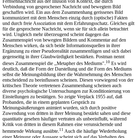
Fernsehnachricht aus der Illusion von Kontext, die durch
Verbindung von gesprochener Nachricht und bewegtem Bild
geschaffen wird. Ein aus dem Zusammenhang gerissenes Bild
kommuniziert mit dem Menschen einzig durch (optische) Fakten
und durch freie Assoziation mit dem Erfahrungsschatz. Gleiches gilt
für die gesprochene Nachricht, wenn sie für sich allein betrachtet
wird. Ungleich mehr überzeugend scheint dagegen das
Zusammenspiel von bewegten Bildern und Kommentar auf den
Menschen wirken, da sich beide Informationsquellen in ihrer
Ergänzung zu einer Pseudorealität zusammenfügen und sich dabei
gegenseitig in ihrer Glaubwürdigkeit bestärken. Postman nennt
10
dieses Zusammenspiel die ,,Metapher des Mediums".
Es wird
deutlich, daß die Form der Darstellung und die Form des Mediums
selbst die Meinungsbildung über die Wahrnehmung des Menschen
entscheidend zu beeinflussen scheinen. Diesen vorwiegend von der
kritischen Theorie vertretenen Zusammenhang scheinen auch
diverse psychologische Untersuchungen zur Konditionierung von
Einstellungen zu bestätigen. So zeigte Verplack 1955 auf, daß
Probanden, die in einem geplanten Gespräch zu
Meinungsäußerungen animiert wurden, sich durch positive
Zuwendung von dritten in ihrer Meinung bestärkt sahen und diese
quantitativ gesehen häufiger vertraten als unbeeinflußt, während
Kritik von dritten in diesem Rahmen eine verunsichernde und
11
hemmende Wirkung ausübte.
Auch die häufige Wiederholung
einer Meinung oder Aussage scheint sich auf das Verhalten des