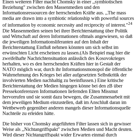
Einen weiteren Filter macht Chomsky in einer ,,symbiotischen
Beziehung" zwischen den Massenmedien und den
Informationsressourcen der herrschenden Kräfte aus. ,,The mass
media are drawn into a symbiotic relationship with powerful sources
24
of information by economic necessity and reciprocity of interest."
Die Massenmedien seinen bei ihrer Berichterstattung über Politik
und Wirtschaft auf deren Informationen oftmals angewiesen, so daß
die jeweiligen Informationsliferanten auf den Inhalt der
Berichterstattung Einfluß nehmen könnten um sich selbst im
erwünschten Licht erscheinen zu lassen.(Als Beispiel mag hier die
zweifelhafte Nachrichtensituation anlässlich des Kosovokrieges
herhalten, wo es den herrschenden Kräften hier in Gestalt der
NATO möglich war, durch ihr Informationsmonopol die öffentliche
Wahrnehmung des Krieges bei aller aufgesetzten Selbstkritik der
involvierten Medien nachhaltig zu beeinflussen.) Eine kritische
Berichterstattung der Medien hingegen könne bei den zB über
Pressekonferenzen Informationen liefernden Eliten Missmut
hervorrufen und sie somit dazu bewegen, die Zusammenarbeit mit
dem jeweiligen Medium einzustellen, daß im Anschluß daran im
Wettbewerb gegenüber anderen mangels dieser Informationsquelle
Nachteile zu erleiden hätte.
Die bisher von Chomsky angeführten Filter lassen sich in gewisser
Weise als ,,Nichtangriffspakt" zwischen Medien und Macht deuten.
Wird dieser Nichtangriffspakt wider Erwarten einmal durch