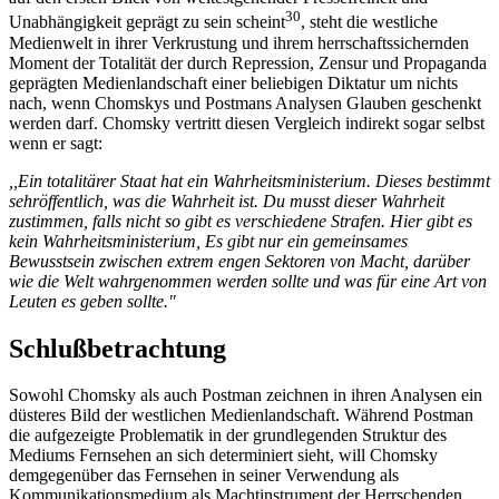
30
Unabhängigkeit geprägt zu sein scheint
, steht die westliche
Medienwelt in ihrer Verkrustung und ihrem herrschaftssichernden
Moment der Totalität der durch Repression, Zensur und Propaganda
geprägten Medienlandschaft einer beliebigen Diktatur um nichts
nach, wenn Chomskys und Postmans Analysen Glauben geschenkt
werden darf. Chomsky vertritt diesen Vergleich indirekt sogar selbst
wenn er sagt:
,,Ein totalitärer Staat hat ein Wahrheitsministerium. Dieses bestimmt
sehröffentlich, was die Wahrheit ist. Du musst dieser Wahrheit
zustimmen, falls nicht so gibt es verschiedene Strafen. Hier gibt es
kein Wahrheitsministerium, Es gibt nur ein gemeinsames
Bewusstsein zwischen extrem engen Sektoren von Macht, darüber
wie die Welt wahrgenommen werden sollte und was für eine Art von
Leuten es geben sollte."
Schlußbetrachtung
Sowohl Chomsky als auch Postman zeichnen in ihren Analysen ein
düsteres Bild der westlichen Medienlandschaft. Während Postman
die aufgezeigte Problematik in der grundlegenden Struktur des
Mediums Fernsehen an sich determiniert sieht, will Chomsky
demgegenüber das Fernsehen in seiner Verwendung als
Kommunikationsmedium als Machtinstrument der Herrschenden