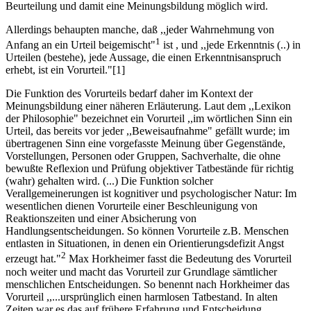
Beurteilung und damit eine Meinungsbildung möglich wird.
Allerdings behaupten manche, daß ,,jeder Wahrnehmung von
1
Anfang an ein Urteil beigemischt"
ist , und ,,jede Erkenntnis (..) in
Urteilen (bestehe), jede Aussage, die einen Erkenntnisanspruch
erhebt, ist ein Vorurteil."[1]
Die Funktion des Vorurteils bedarf daher im Kontext der
Meinungsbildung einer näheren Erläuterung. Laut dem ,,Lexikon
der Philosophie" bezeichnet ein Vorurteil ,,im wörtlichen Sinn ein
Urteil, das bereits vor jeder ,,Beweisaufnahme" gefällt wurde; im
übertragenen Sinn eine vorgefasste Meinung über Gegenstände,
Vorstellungen, Personen oder Gruppen, Sachverhalte, die ohne
bewußte Reflexion und Prüfung objektiver Tatbestände für richtig
(wahr) gehalten wird. (...) Die Funktion solcher
Verallgemeinerungen ist kognitiver und psychologischer Natur: Im
wesentlichen dienen Vorurteile einer Beschleunigung von
Reaktionszeiten und einer Absicherung von
Handlungsentscheidungen. So können Vorurteile z.B. Menschen
entlasten in Situationen, in denen ein Orientierungsdefizit Angst
2
erzeugt hat."
Max Horkheimer fasst die Bedeutung des Vorurteil
noch weiter und macht das Vorurteil zur Grundlage sämtlicher
menschlichen Entscheidungen. So benennt nach Horkheimer das
Vorurteil ,,...ursprünglich einen harmlosen Tatbestand. In alten
Zeiten war es das auf frühere Erfahrung und Entscheidung