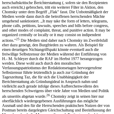
herrschaftskritische Berichterstattung (, sofern sie den Rezipienten
auch erreicht,) gebrochen, tritt ein weiterer Filter in Aktion, den
Chomsky unter dem Begriff ,,Flak" fasst. Die Unbotmäßigkeit der
Medien werde dann durch die betroffenen herrschenden Mächte
umgehend sanktioniert. ,,It may take the form of letters, telegrams,
phone calls, petitions, lawsuits, speeches and bills before congress,
and other modes of complaint, threat, and punitive action. It may be
organized centrally or locally or it may consist on indipendent
25
actions."
Die Medien sind daher nach Chomsky im Zweifelsfall
eher dazu geneigt, den Burgfrieden zu wahren. Als Beispiel für
einen derartigen Nichtangriffspakt könnte eventuell auch die
freiwillige Selbstzensur der Medien während der Entführung von
H.- M. Schleyer durch die RAF im Herbst 1977 herangezogen
werden. Diese wohl auch durch den moralischen
Verfassungspatriotismus der Redaktionsetagen hervorgerufene
Selbstzensur führte letztendlich ja auch zur Gründung der
Tageszeitung Taz, die für sich die Unabhängigkeit der
Berichterstattung als Gründungideal in Anspruch nahm und
vielleicht auch gerade infolge dieses Aufbrechenwollens des
herrschenden Schweigens über viele Jahre von Medien und Politik
26
als unseriös abgetan wurde.
Chomsky zeigt in seinen hier nur
oberflächlich wiedergegebenen Ausführungen das mögliche
Ausmaß und den für die Herrschenden praktischen Nutzen der von
Postman bereits dargelegten Gleichschaltung und Beeinflussung der