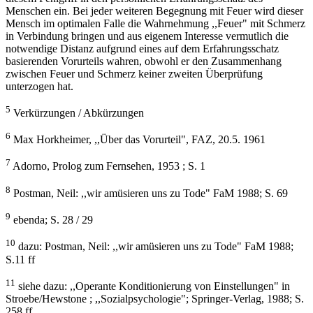
Menschen ein. Bei jeder weiteren Begegnung mit Feuer wird dieser
Mensch im optimalen Falle die Wahrnehmung ,,Feuer" mit Schmerz
in Verbindung bringen und aus eigenem Interesse vermutlich die
notwendige Distanz aufgrund eines auf dem Erfahrungsschatz
basierenden Vorurteils wahren, obwohl er den Zusammenhang
zwischen Feuer und Schmerz keiner zweiten Überprüfung
unterzogen hat.
5
Verkürzungen / Abkürzungen
6
Max Horkheimer, ,,Über das Vorurteil", FAZ, 20.5. 1961
7
Adorno, Prolog zum Fernsehen, 1953 ; S. 1
8
Postman, Neil: ,,wir amüsieren uns zu Tode" FaM 1988; S. 69
9
ebenda; S. 28 / 29
10
dazu: Postman, Neil: ,,wir amüsieren uns zu Tode" FaM 1988;
S.11 ff
11
siehe dazu: ,,Operante Konditionierung von Einstellungen" in
Stroebe/Hewstone ; ,,Sozialpsychologie"; Springer-Verlag, 1988; S.
258 ff