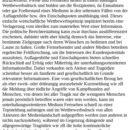
anzuzweifeln. Presse und Fernsehen stehen in einem ständigen
Wettbewerbsdruck und buhlen um die Rezipienten, da Einnahmen
oder gar Fortbestand eines Mediums in den seltensten Fällen von der
Auflagenhöhe bzw. den Einschaltquoten unabhängig sind. Dieses
einfache wirtschaftliche Wettbewerbsprinzip impliziert bereits eine
Verlagerung vom ideellen zum materiellen Wert einer Information.
Die politische Berichterstattung kann zwar durchaus ausdifferenziert
erscheinen, dahinter steht aber häufig dennoch das Interesse, eine
bestimmte Zielgruppe nach deren Wünschen zu bedienen und bei
Laune zu halten. Große Fernsehsender und andere Medien betreiben
regelrechte Feldforschung, um die Interessen des Kundenpotentials
auszuloten, Auflagenhöhe und Einschaltquoten bieten schnellen
Rückschluß auf Erfolg oder Mißerfolg der unterhaltungsorientierten
Informationsflut. Dabei verkaufen sich Aktion und Tragödien
scheinbar besser als fundierte und gesellschaftlich im Grunde
relevantere Informationen. Eine vom gesellschaftlichen Bezug her
als eher zweit- oder drittrangig anzusehende Kurzmeldung wie zB
die Meldung über tödliche Angriffe von Kampfhunden auf
Menschen, von denen bei aller Tragik nur die wenigsten Menschen
jemals persönlich betroffen waren oder sein werden, kann im
unterhaltungsorientieren Medium Fernsehen schnell zu einer
Topmeldung aufsteigen und im Wettbewerbsdruck von allen
Akteuren der Medienlandschaft aufgegriffen werden (um anderen in
nichts nachzustehen), während im Gegenzug drängende und
allgegenwärtige Tragödien wie zB die hohe kontinuierliche