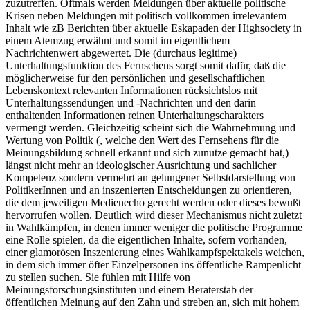
zuzutreffen. Oftmals werden Meldungen über aktuelle politische
Krisen neben Meldungen mit politisch vollkommen irrelevantem
Inhalt wie zB Berichten über aktuelle Eskapaden der Highsociety in
einem Atemzug erwähnt und somit im eigentlichem
Nachrichtenwert abgewertet. Die (durchaus legitime)
Unterhaltungsfunktion des Fernsehens sorgt somit dafür, daß die
möglicherweise für den persönlichen und gesellschaftlichen
Lebenskontext relevanten Informationen rücksichtslos mit
Unterhaltungssendungen und -Nachrichten und den darin
enthaltenden Informationen reinen Unterhaltungscharakters
vermengt werden. Gleichzeitig scheint sich die Wahrnehmung und
Wertung von Politik (, welche den Wert des Fernsehens für die
Meinungsbildung schnell erkannt und sich zunutze gemacht hat,)
längst nicht mehr an ideologischer Ausrichtung und sachlicher
Kompetenz sondern vermehrt an gelungener Selbstdarstellung von
PolitikerInnen und an inszenierten Entscheidungen zu orientieren,
die dem jeweiligen Medienecho gerecht werden oder dieses bewußt
hervorrufen wollen. Deutlich wird dieser Mechanismus nicht zuletzt
in Wahlkämpfen, in denen immer weniger die politische Programme
eine Rolle spielen, da die eigentlichen Inhalte, sofern vorhanden,
einer glamorösen Inszenierung eines Wahlkampfspektakels weichen,
in dem sich immer öfter Einzelpersonen ins öffentliche Rampenlicht
zu stellen suchen. Sie fühlen mit Hilfe von
Meinungsforschungsinstituten und einem Beraterstab der
öffentlichen Meinung auf den Zahn und streben an, sich mit hohem