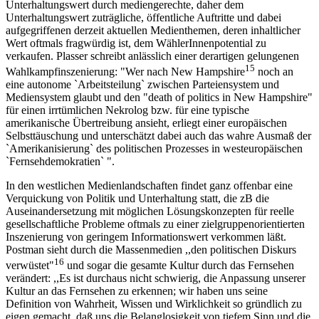
Unterhaltungswert durch mediengerechte, daher dem
Unterhaltungswert zuträgliche, öffentliche Auftritte und dabei
aufgegriffenen derzeit aktuellen Medienthemen, deren inhaltlicher
Wert oftmals fragwürdig ist, dem WählerInnenpotential zu
verkaufen. Plasser schreibt anlässlich einer derartigen gelungenen
15
Wahlkampfinszenierung: "Wer nach New Hampshire
noch an
eine autonome `Arbeitsteilung` zwischen Parteiensystem und
Mediensystem glaubt und den "death of politics in New Hampshire"
für einen irrtümlichen Nekrolog bzw. für eine typische
amerikanische Übertreibung ansieht, erliegt einer europäischen
Selbsttäuschung und unterschätzt dabei auch das wahre Ausmaß der
`Amerikanisierung` des politischen Prozesses in westeuropäischen
`Fernsehdemokratien` ".
In den westlichen Medienlandschaften findet ganz offenbar eine
Verquickung von Politik und Unterhaltung statt, die zB die
Auseinandersetzung mit möglichen Lösungskonzepten für reelle
gesellschaftliche Probleme oftmals zu einer zielgruppenorientierten
Inszenierung von geringem Informationswert verkommen läßt.
Postman sieht durch die Massenmedien ,,den politischen Diskurs
16
verwüstet"
und sogar die gesamte Kultur durch das Fernsehen
verändert: ,,Es ist durchaus nicht schwierig, die Anpassung unserer
Kultur an das Fernsehen zu erkennen; wir haben uns seine
Definition von Wahrheit, Wissen und Wirklichkeit so gründlich zu
eigen gemacht, daß uns die Belanglosigkeit von tiefem Sinn und die