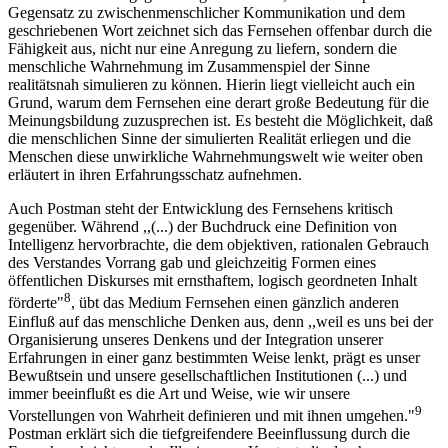
Gegensatz zu zwischenmenschlicher Kommunikation und dem
geschriebenen Wort zeichnet sich das Fernsehen offenbar durch die
Fähigkeit aus, nicht nur eine Anregung zu liefern, sondern die
menschliche Wahrnehmung im Zusammenspiel der Sinne
realitätsnah simulieren zu können. Hierin liegt vielleicht auch ein
Grund, warum dem Fernsehen eine derart große Bedeutung für die
Meinungsbildung zuzusprechen ist. Es besteht die Möglichkeit, daß
die menschlichen Sinne der simulierten Realität erliegen und die
Menschen diese unwirkliche Wahrnehmungswelt wie weiter oben
erläutert in ihren Erfahrungsschatz aufnehmen.
Auch Postman steht der Entwicklung des Fernsehens kritisch
gegenüber. Während ,,(...) der Buchdruck eine Definition von
Intelligenz hervorbrachte, die dem objektiven, rationalen Gebrauch
des Verstandes Vorrang gab und gleichzeitig Formen eines
öffentlichen Diskurses mit ernsthaftem, logisch geordneten Inhalt
8
förderte"
, übt das Medium Fernsehen einen gänzlich anderen
Einfluß auf das menschliche Denken aus, denn ,,weil es uns bei der
Organisierung unseres Denkens und der Integration unserer
Erfahrungen in einer ganz bestimmten Weise lenkt, prägt es unser
Bewußtsein und unsere gesellschaftlichen Institutionen (...) und
immer beeinflußt es die Art und Weise, wie wir unsere
9
Vorstellungen von Wahrheit definieren und mit ihnen umgehen."
Postman erklärt sich die tiefgreifendere Beeinflussung durch die