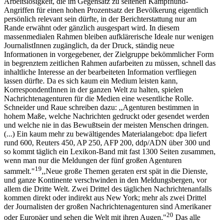
Arbeitslosigkeit, die im Gegensatz zu seltenen Kampfhund-
Angriffen für einen hohen Prozentsatz der Bevölkerung eigentlich
persönlich relevant sein dürfte, in der Berichterstattung nur am
Rande erwähnt oder gänzlich ausgespart wird. In diesem
massenmedialen Rahmen bleiben aufklärerische Ideale nur wenigen
JournalistInnen zugänglich, da der Druck, ständig neue
Informationen in vorgegebener, der Zielgruppe bekömmlicher Form
in begrenztem zeitlichen Rahmen aufarbeiten zu müssen, schnell das
inhaltliche Interesse an der bearbeiteten Information verfliegen
lassen dürfte. Da es sich kaum ein Medium leisten kann,
KorrespondentInnen in der ganzen Welt zu halten, spielen
Nachrichtenagenturen für die Medien eine wesentliche Rolle.
Schneider und Raue schreiben dazu: ,,Agenturen bestimmen in
hohem Maße, welche Nachrichten gedruckt oder gesendet werden
und welche nie in das Bewußtsein der meisten Menschen dringen.
(...) Ein kaum mehr zu bewältigendes Materialangebot: dpa liefert
rund 600, Reuters 450, AP 250, AFP 200, ddp/ADN über 300 und
so kommt täglich ein Lexikon-Band mit fast 1300 Seiten zusammen,
wenn man nur die Meldungen der fünf großen Agenturen
19
sammelt."
,,Neue große Themen geraten erst spät in die Dienste,
und ganze Kontinente verschwinden in den Meldungsbergen, vor
allem die Dritte Welt. Zwei Drittel des täglichen Nachrichtenanfalls
kommen direkt oder indirekt aus New York; mehr als zwei Drittel
der Journalisten der großen Nachrichtenagenturen sind Amerikaner
20
oder Europäer und sehen die Welt mit ihren Augen."
Das alle