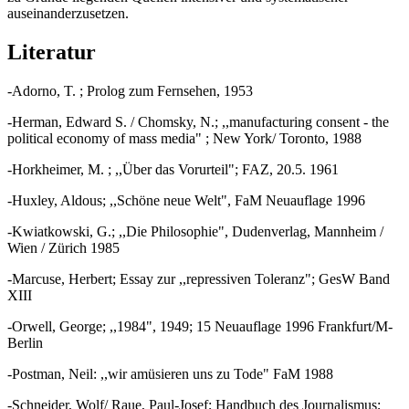
auseinanderzusetzen.
Literatur
-Adorno, T. ; Prolog zum Fernsehen, 1953
-Herman, Edward S. / Chomsky, N.; ,,manufacturing consent - the
political economy of mass media" ; New York/ Toronto, 1988
-Horkheimer, M. ; ,,Über das Vorurteil"; FAZ, 20.5. 1961
-Huxley, Aldous; ,,Schöne neue Welt", FaM Neuauflage 1996
-Kwiatkowski, G.; ,,Die Philosophie", Dudenverlag, Mannheim /
Wien / Zürich 1985
-Marcuse, Herbert; Essay zur ,,repressiven Toleranz"; GesW Band
XIII
-Orwell, George; ,,1984", 1949; 15 Neuauflage 1996 Frankfurt/M-
Berlin
-Postman, Neil: ,,wir amüsieren uns zu Tode" FaM 1988
-Schneider, Wolf/ Raue, Paul-Josef; Handbuch des Journalismus;