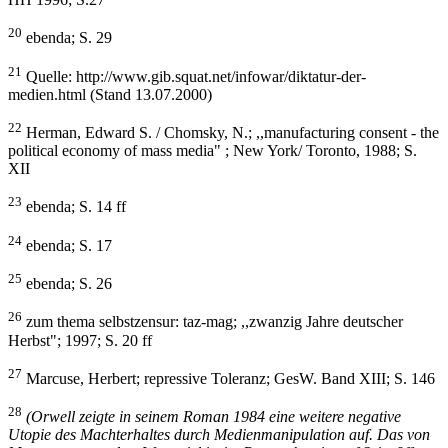
20
ebenda; S. 29
21
Quelle: http://www.gib.squat.net/infowar/diktatur-der-
medien.html (Stand 13.07.2000)
22
Herman, Edward S. / Chomsky, N.; ,,manufacturing consent - the
political economy of mass media" ; New York/ Toronto, 1988; S.
XII
23
ebenda; S. 14 ff
24
ebenda; S. 17
25
ebenda; S. 26
26
zum thema selbstzensur: taz-mag; ,,zwanzig Jahre deutscher
Herbst"; 1997; S. 20 ff
27
Marcuse, Herbert; repressive Toleranz; GesW. Band XIII; S. 146
28
(Orwell zeigte in seinem Roman 1984 eine weitere negative
Utopie des Machterhaltes durch Medienmanipulation auf. Das von