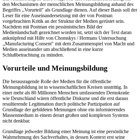
den Mechanismen der menschlichen Meinungsbildung anhand des
Begriffes ,,Vorurteil" als Grundlage dienen. Auf dieser Basis soll der
Leser für eine Auseinandersetzung mit der von Postman
vorgebrachten Kritik an der Struktur der Medien gerüstet sein.
Nachdem mit Postman ein pessimistisches Bild der
Medienlandschaft gezeichnet worden ist, setzt sich der Text daran
anknüpfend mit Hilfe von Chomskys / Hermans Untersuchung
,,Manufacturing Consent" mit dem Zusammenspiel von Macht und
Medien auseinander um abschließend in eine kurze
Schlußbetrachtung zu münden.
Vorurteile und Meinungsbildung
Die herausragende Rolle der Medien für die öffentliche
Meinungsbildung ist in wissenschaftlichen Kreisen unstrittig. In
einer mehr als 80 Millionen Menschen umfassenden Demokratie
wie Deutschland wären öffentliche Diskurse und die erst daraus
resultierende Legitimation durch politische Partizipation auf
Grundlage der gebildeten Meinungen ohne ein informierendes
Massenmedium in einem derart großen und komplexen Systems
nicht denkbar.
Grundlage jedweder Bildung einer Meinung ist eine persönliche
Wahrnehmung des Sachverhaltes, in dessen Kontext erst seine