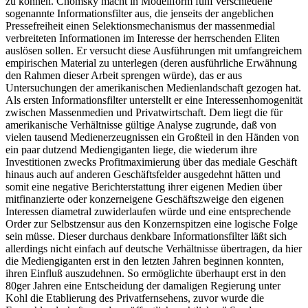
zu können. Chomsky macht in Modellform fünf verschiedene
sogenannte Informationsfilter aus, die jenseits der angeblichen
Pressefreiheit einen Selektionsmechanismus der massenmedial
verbreiteten Informationen im Interesse der herrschenden Eliten
auslösen sollen. Er versucht diese Ausführungen mit umfangreichem
empirischen Material zu unterlegen (deren ausführliche Erwähnung
den Rahmen dieser Arbeit sprengen würde), das er aus
Untersuchungen der amerikanischen Medienlandschaft gezogen hat.
Als ersten Informationsfilter unterstellt er eine Interessenhomogenität
zwischen Massenmedien und Privatwirtschaft. Dem liegt die für
amerikanische Verhältnisse gültige Analyse zugrunde, daß von
vielen tausend Medienerzeugnissen ein Großteil in den Händen von
ein paar dutzend Mediengiganten liege, die wiederum ihre
Investitionen zwecks Profitmaximierung über das mediale Geschäft
hinaus auch auf anderen Geschäftsfelder ausgedehnt hätten und
somit eine negative Berichterstattung ihrer eigenen Medien über
mitfinanzierte oder konzerneigene Geschäftszweige den eigenen
Interessen diametral zuwiderlaufen würde und eine entsprechende
Order zur Selbstzensur aus den Konzernspitzen eine logische Folge
sein müsse. Dieser durchaus denkbare Informationsfilter läßt sich
allerdings nicht einfach auf deutsche Verhältnisse übertragen, da hier
die Mediengiganten erst in den letzten Jahren beginnen konnten,
ihren Einfluß auszudehnen. So ermöglichte überhaupt erst in den
80ger Jahren eine Entscheidung der damaligen Regierung unter
Kohl die Etablierung des Privatfernsehens, zuvor wurde die