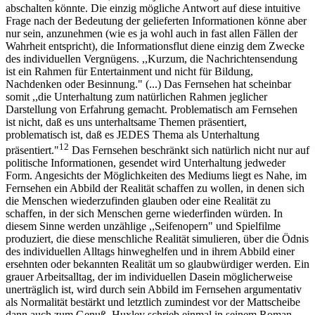
abschalten könnte. Die einzig mögliche Antwort auf diese intuitive
Frage nach der Bedeutung der gelieferten Informationen könne aber
nur sein, anzunehmen (wie es ja wohl auch in fast allen Fällen der
Wahrheit entspricht), die Informationsflut diene einzig dem Zwecke
des individuellen Vergnügens. ,,Kurzum, die Nachrichtensendung
ist ein Rahmen für Entertainment und nicht für Bildung,
Nachdenken oder Besinnung." (...) Das Fernsehen hat scheinbar
somit ,,die Unterhaltung zum natürlichen Rahmen jeglicher
Darstellung von Erfahrung gemacht. Problematisch am Fernsehen
ist nicht, daß es uns unterhaltsame Themen präsentiert,
problematisch ist, daß es JEDES Thema als Unterhaltung
12
präsentiert."
Das Fernsehen beschränkt sich natürlich nicht nur auf
politische Informationen, gesendet wird Unterhaltung jedweder
Form. Angesichts der Möglichkeiten des Mediums liegt es Nahe, im
Fernsehen ein Abbild der Realität schaffen zu wollen, in denen sich
die Menschen wiederzufinden glauben oder eine Realität zu
schaffen, in der sich Menschen gerne wiederfinden würden. In
diesem Sinne werden unzählige ,,Seifenopern" und Spielfilme
produziert, die diese menschliche Realität simulieren, über die Ödnis
des individuellen Alltags hinweghelfen und in ihrem Abbild einer
ersehnten oder bekannten Realität um so glaubwürdiger werden. Ein
grauer Arbeitsalltag, der im individuellen Dasein möglicherweise
unerträglich ist, wird durch sein Abbild im Fernsehen argumentativ
als Normalität bestärkt und letztlich zumindest vor der Mattscheibe
dann auch zum Genuß. Huxley schrieb einmal in seinem Roman