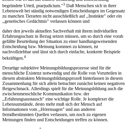
3
begründete Urteil, praejudicium."
Daß Menschen sich in ihrer
Lebenswelt bei ständig notwendigen Entscheidungen im Gegensatz
zu manchen Tierarten nicht ausschließlich auf ,,Instinkte" oder ein
,,genetisches Gedächtnis" verlassen können und
daher den jeweils aktuellen Sachverhalt mit ihrem individuellen
Erfahrungsschatz in Bezug setzen müssen, um so durch eine vorab
gefällte Beurteilung der Situation zu einer handlungsweisenden
Entscheidung bzw. Meinung kommen zu können, ist
nachvollziehbar und lässt sich durch einfache, konkrete Beispiele
4
bekräftigen.
Derartige subjektive Meinungsbildungsprozesse sind für die
menschliche Existenz notwendig und die Rolle von Vorurteilen in
diesem abstrakten Meinungsbildungsprozeß hinterlassen in diesem
Zusammenhang für sich allein betrachtet zunächst keinen negativen
Beigeschmack. Allerdings spielt für die Meinungsbildung auch die
zwischenmenschliche Kommunikation bzw. der
,,Erfahrungsaustausch" eine wichtige Rolle. Je komplexer die
Lebensumstände, desto mehr muß sich der Mensch auf
Informationen vom ,,Hörensagen" und aus anderen
fremdbestimmten Quellen verlassen, um noch zu eigenen
Meinungen finden und Entscheidungen treffen zu können.