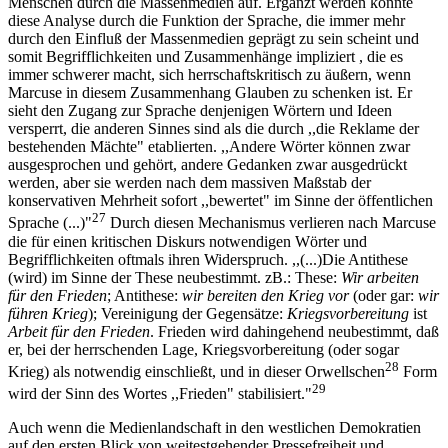
Menschen durch die Massenmedien auf. Ergänzt werden könnte
diese Analyse durch die Funktion der Sprache, die immer mehr
durch den Einfluß der Massenmedien geprägt zu sein scheint und
somit Begrifflichkeiten und Zusammenhänge impliziert , die es
immer schwerer macht, sich herrschaftskritisch zu äußern, wenn
Marcuse in diesem Zusammenhang Glauben zu schenken ist. Er
sieht den Zugang zur Sprache denjenigen Wörtern und Ideen
versperrt, die anderen Sinnes sind als die durch ,,die Reklame der
bestehenden Mächte" etablierten. ,,Andere Wörter können zwar
ausgesprochen und gehört, andere Gedanken zwar ausgedrückt
werden, aber sie werden nach dem massiven Maßstab der
konservativen Mehrheit sofort ,,bewertet" im Sinne der öffentlichen
27
Sprache (...)"
Durch diesen Mechanismus verlieren nach Marcuse
die für einen kritischen Diskurs notwendigen Wörter und
Begrifflichkeiten oftmals ihren Widerspruch. ,,(...)Die Antithese
(wird) im Sinne der These neubestimmt. zB.: These:
Wir arbeiten
für den Frieden
; Antithese:
wir bereiten den Krieg vor
(oder gar:
wir
führen Krieg
); Vereinigung der Gegensätze:
Kriegsvorbereitung
ist
Arbeit für den Frieden
. Frieden wird dahingehend neubestimmt, daß
er, bei der herrschenden Lage, Kriegsvorbereitung (oder sogar
28
Krieg) als notwendig einschließt, und in dieser Orwellschen
Form
29
wird der Sinn des Wortes ,,Frieden" stabilisiert."
Auch wenn die Medienlandschaft in den westlichen Demokratien
auf den ersten Blick von weitestgehender Pressefreiheit und