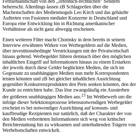
Fernsehlandschaft von den ,,öffentlich-rechtlichen" Sendern
beherrscht. Allerdings lassen zB Schlagzeilen über die
Machenschaften des Medienmoguls Leo Kirch und das gehäufte
Auftreten von Fusionen medialer Konzerne in Deutschland und
Europa eine Entwicklung hin in Richtung amerikanischer
Verhältnisse als nicht ganz abwegig erscheinen.
Einen weiteren Filter macht Chomsky in dem bereits in seinem
Interview erwähnten Wirken von Werbegeldern auf die Medien,
über investitionsbedingte Verstrickungen mit der Privatwirtschaft
hinaus geltend. Werbegelder führen demnach über den möglichen
inhaltlichen Eingriff auf Informationen hinaus zu einem Erstarken
der jeweils durch diese Gelder beglückten Medien, die sich im
Gegensatz zu unabhängigen Medien nun mehr Korrespondenten
leisten könnten und zB bei gleicher inhaltlichen Ausrichtung
gegenüber Konkurrenzprodukten den Preis senken könnten, den der
Kunde zu entrichten habe. Das löse zwangsläufig ein Aussterben
23
der größeren unabhängigen Medien aus.
Im Wettbewerb um die
infolge dieser Selektionsprozesse lebensnotwendigen Werbegelder
erscheint es bei notwendiger Ausrichtung auf konsum- und
kauffreudige Rezipienten nur natürlich, daß der Charakter der von
den Medien verbreiteten Informationen sich weg von kritischer
Berichterstattung hin zu wirksamen und unterhaltenden Trägern von
Werbebotschaften entwickelt.