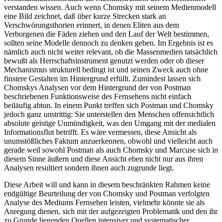
verstanden wissen. Auch wenn Chomsky mit seinem Medienmodell
eine Bild zeichnet, daß über kurze Strecken stark an
Verschwörungsthorien erinnert, in denen Eliten aus dem
Verborgenen die Fäden ziehen und den Lauf der Welt bestimmen,
sollten seine Modelle dennoch zu denken geben. Im Ergebnis ist es
nämlich auch nicht weiter relevant, ob die Massenmedien tatsächlich
bewußt als Herrschaftsinstrument genutzt werden oder ob dieser
Mechanismus strukturell bedingt ist und seinen Zweck auch ohne
finstere Gestalten im Hintergrund erfüllt. Zumindest lassen sich
Chomskys Analysen vor dem Hintergrund der von Postman
beschriebenen Funktionsweise des Fernsehens nicht einfach
beiläufig abtun. In einem Punkt treffen sich Postman und Chomsky
jedoch ganz unstrittig: Sie unterstellen den Menschen offensichtlich
absolute geistige Unmündigkeit, was den Umgang mit der medialen
Informationsflut betrifft. Es wäre vermessen, diese Ansicht als
unumstößliches Faktum anzuerkennen, obwohl und vielleicht auch
gerade weil sowohl Postman als auch Chomsky und Marcuse sich in
diesem Sinne äußern und diese Ansicht eben nicht nur aus ihren
Analysen resultiert sondern ihnen auch zugrunde liegt.
Diese Arbeit will und kann in diesem beschränkten Rahmen keine
endgültige Beurteilung der von Chomsky und Postman verfolgten
Analyse des Mediums Fernsehen leisten, vielmehr könnte sie als
Anregung dienen, sich mit der aufgezeigten Problematik und den ihr
zu Grunde liegenden Quellen intensiver und systematischer