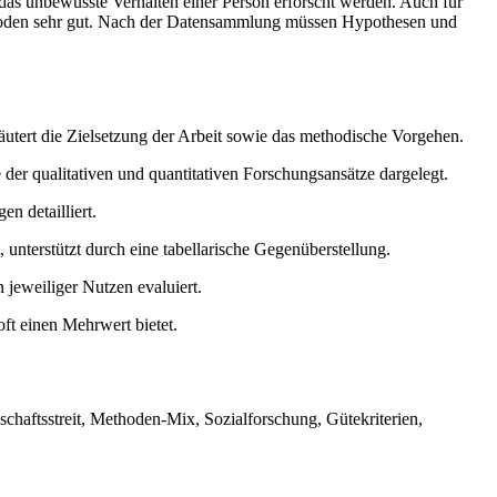
as unbewusste Verhalten einer Person erforscht werden. Auch für
ethoden sehr gut. Nach der Datensammlung müssen Hypothesen und
äutert die Zielsetzung der Arbeit sowie das methodische Vorgehen.
er qualitativen und quantitativen Forschungsansätze dargelegt.
n detailliert.
nterstützt durch eine tabellarische Gegenüberstellung.
jeweiliger Nutzen evaluiert.
ft einen Mehrwert bietet.
haftsstreit, Methoden-Mix, Sozialforschung, Gütekriterien,