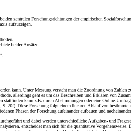
 beiden zentralen Forschungsrichtungen der empirischen Sozialforschung
axis aufzuzeigen.
ethoden.
iete beider Ansätze.
“.
werden kann. Unter Messung versteht man die Zuordnung von Zahlen zu
ethode, allerdings geht es um das Beschreiben und Erklären von Zusam
fon stattfinden kann z.B. durch Abstimmungen oder eine Online-Umfra
. 20f). Diese Forschung folgt einem linearen Ablauf von bestimmten S
schiedenen Phasen der Forschung aufeinander aufbauen und nacheinander
durchgeführt und dabei werden unterschiedliche Aufgaben- und Frage
nalysieren, entscheidet man sich für die quantitative Vorgehensweise.