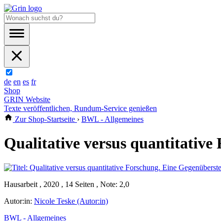
de
en
es
fr
Shop
GRIN Website
Texte veröffentlichen, Rundum-Service genießen
Zur Shop-Startseite
›
BWL - Allgemeines
Qualitative versus quantitative
Hausarbeit , 2020 , 14 Seiten , Note: 2,0
Autor:in:
Nicole Teske (Autor:in)
BWL - Allgemeines