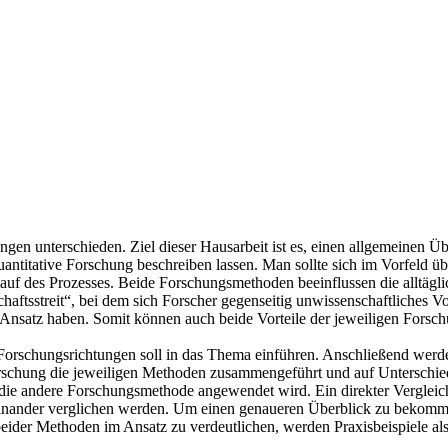
en unterschieden. Ziel dieser Hausarbeit ist es, einen allgemeinen Üb
quantitative Forschung beschreiben lassen. Man sollte sich im Vorfeld
uf des Prozesses. Beide Forschungsmethoden beeinflussen die alltäglich
aftsstreit“, bei dem sich Forscher gegenseitig unwissenschaftliches
en Ansatz haben. Somit können auch beide Vorteile der jeweiligen Fors
Forschungsrichtungen soll in das Thema einführen. Anschließend werde
Forschung die jeweiligen Methoden zusammengeführt und auf Unterschi
n die andere Forschungsmethode angewendet wird. Ein direkter Verglei
einander verglichen werden. Um einen genaueren Überblick zu bekomme
eider Methoden im Ansatz zu verdeutlichen, werden Praxisbeispiele a