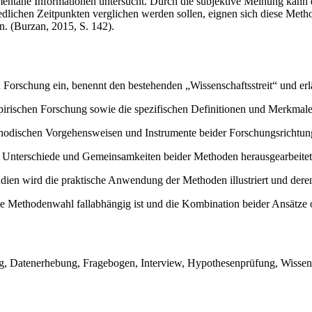
ntane Informationen untersucht. Durch die subjektive Meinung kann d
iedlichen Zeitpunkten verglichen werden sollen, eignen sich diese M
. (Burzan, 2015, S. 142).
 Forschung ein, benennt den bestehenden „Wissenschaftsstreit“ und erl
rischen Forschung sowie die spezifischen Definitionen und Merkmale d
thodischen Vorgehensweisen und Instrumente beider Forschungsrichtunge
Unterschiede und Gemeinsamkeiten beider Methoden herausgearbeitet, u
ien wird die praktische Anwendung der Methoden illustriert und deren 
ie Methodenwahl fallabhängig ist und die Kombination beider Ansätze o
g, Datenerhebung, Fragebogen, Interview, Hypothesenprüfung, Wissensc