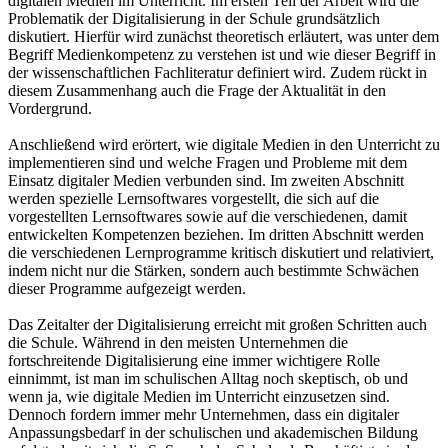
digitalen Medien im Unterricht. Im ersten Teil der Arbeit wird die
Problematik der Digitalisierung in der Schule grundsätzlich
diskutiert. Hierfür wird zunächst theoretisch erläutert, was unter dem
Begriff Medienkompetenz zu verstehen ist und wie dieser Begriff in
der wissenschaftlichen Fachliteratur definiert wird. Zudem rückt in
diesem Zusammenhang auch die Frage der Aktualität in den
Vordergrund.
Anschließend wird erörtert, wie digitale Medien in den Unterricht zu
implementieren sind und welche Fragen und Probleme mit dem
Einsatz digitaler Medien verbunden sind. Im zweiten Abschnitt
werden spezielle Lernsoftwares vorgestellt, die sich auf die
vorgestellten Lernsoftwares sowie auf die verschiedenen, damit
entwickelten Kompetenzen beziehen. Im dritten Abschnitt werden
die verschiedenen Lernprogramme kritisch diskutiert und relativiert,
indem nicht nur die Stärken, sondern auch bestimmte Schwächen
dieser Programme aufgezeigt werden.
Das Zeitalter der Digitalisierung erreicht mit großen Schritten auch
die Schule. Während in den meisten Unternehmen die
fortschreitende Digitalisierung eine immer wichtigere Rolle
einnimmt, ist man im schulischen Alltag noch skeptisch, ob und
wenn ja, wie digitale Medien im Unterricht einzusetzen sind.
Dennoch fordern immer mehr Unternehmen, dass ein digitaler
Anpassungsbedarf in der schulischen und akademischen Bildung