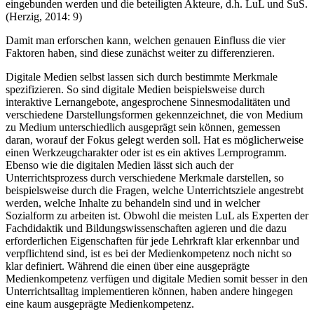
eingebunden werden und die beteiligten Akteure, d.h. LuL und SuS.
(Herzig, 2014: 9)
Damit man erforschen kann, welchen genauen Einfluss die vier
Faktoren haben, sind diese zunächst weiter zu differenzieren.
Digitale Medien selbst lassen sich durch bestimmte Merkmale
spezifizieren. So sind digitale Medien beispielsweise durch
interaktive Lernangebote, angesprochene Sinnesmodalitäten und
verschiedene Darstellungsformen gekennzeichnet, die von Medium
zu Medium unterschiedlich ausgeprägt sein können, gemessen
daran, worauf der Fokus gelegt werden soll. Hat es möglicherweise
einen Werkzeugcharakter oder ist es ein aktives Lernprogramm.
Ebenso wie die digitalen Medien lässt sich auch der
Unterrichtsprozess durch verschiedene Merkmale darstellen, so
beispielsweise durch die Fragen, welche Unterrichtsziele angestrebt
werden, welche Inhalte zu behandeln sind und in welcher
Sozialform zu arbeiten ist. Obwohl die meisten LuL als Experten der
Fachdidaktik und Bildungswissenschaften agieren und die dazu
erforderlichen Eigenschaften für jede Lehrkraft klar erkennbar und
verpflichtend sind, ist es bei der Medienkompetenz noch nicht so
klar definiert. Während die einen über eine ausgeprägte
Medienkompetenz verfügen und digitale Medien somit besser in den
Unterrichtsalltag implementieren können, haben andere hingegen
eine kaum ausgeprägte Medienkompetenz.