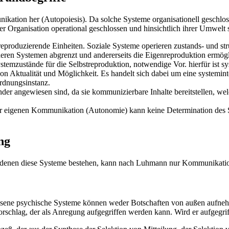
ation her (Autopoiesis). Da solche Systeme organisationell geschloss
hrer Organisation operational geschlossen und hinsichtlich ihrer Umwelt 
reproduzierende Einheiten. Soziale Systeme operieren zustands- und str
eren Systemen abgrenzt und andererseits die Eigenreproduktion ermögl
ystemzustände für die Selbstreproduktion, notwendige Vor. hierfür ist
von Aktualität und Möglichkeit. Es handelt sich dabei um eine systemin
Ordnungsinstanz.
der angewiesen sind, da sie kommunizierbare Inhalte bereitstellen, we
er eigenen Kommunikation (Autonomie) kann keine Determination des Sys
ng
aus denen diese Systeme bestehen, kann nach Luhmann nur Kommunikati
ssene psychische Systeme können weder Botschaften von außen aufnehm
nsvorschlag, der als Anregung aufgegriffen werden kann. Wird er aufge