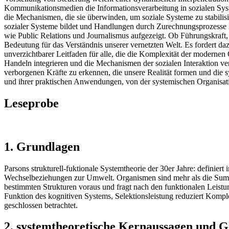
Kommunikationsmedien die Informationsverarbeitung in sozialen Sys
die Mechanismen, die sie überwinden, um soziale Systeme zu stabil
sozialer Systeme bildet und Handlungen durch Zurechnungsprozesse k
wie Public Relations und Journalismus aufgezeigt. Ob Führungskraft, 
Bedeutung für das Verständnis unserer vernetzten Welt. Es fordert da
unverzichtbarer Leitfaden für alle, die die Komplexität der modernen 
Handeln integrieren und die Mechanismen der sozialen Interaktion ve
verborgenen Kräfte zu erkennen, die unsere Realität formen und die
und ihrer praktischen Anwendungen, von der systemischen Organisati
Leseprobe
1. Grundlagen
Parsons strukturell-fuktionale Systemtheorie der 30er Jahre: definier
Wechselbeziehungen zur Umwelt. Organismen sind mehr als die Summe
bestimmten Strukturen voraus und fragt nach den funktionalen Leistu
Funktion des kognitiven Systems, Selektionsleistung reduziert Komple
geschlossen betrachtet.
2. systemtheoretische Kernaussagen und G