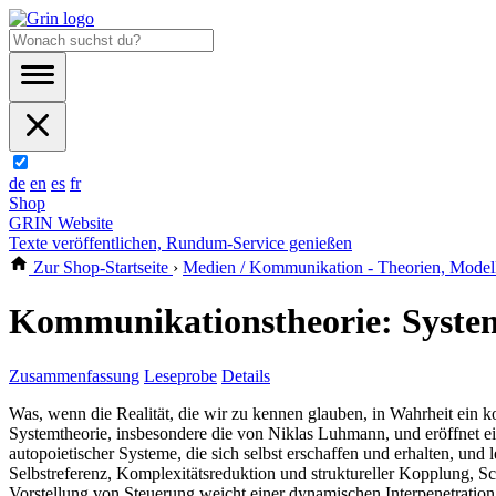
de
en
es
fr
Shop
GRIN Website
Texte veröffentlichen, Rundum-Service genießen
Zur Shop-Startseite
›
Medien / Kommunikation - Theorien, Modell
Kommunikationstheorie: Syste
Zusammenfassung
Leseprobe
Details
Was, wenn die Realität, die wir zu kennen glauben, in Wahrheit ein k
Systemtheorie, insbesondere die von Niklas Luhmann, und eröffnet ein
autopoietischer Systeme, die sich selbst erschaffen und erhalten, un
Selbstreferenz, Komplexitätsreduktion und struktureller Kopplung, Sc
Vorstellung von Steuerung weicht einer dynamischen Interpenetration