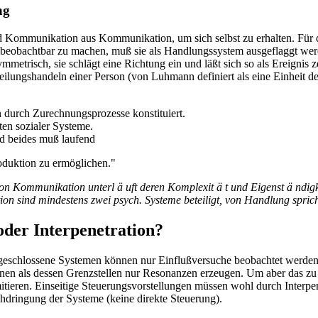
ng
end Kommunikation aus Kommunikation, um sich selbst zu erhalten. Fü
bachtbar zu machen, muß sie als Handlungssystem ausgeflaggt werden
trisch, sie schlägt eine Richtung ein und läßt sich so als Ereignis z
lungshandeln einer Person (von Luhmann definiert als eine Einheit de
 durch Zurechnungsprozesse konstituiert.
en sozialer Systeme.
nd beides muß laufend
duktion zu ermöglichen."
on Kommunikation unterl ä uft deren Komplexit ä t und Eigenst ä ndig
on sind mindestens zwei psych. Systeme beteiligt, von Handlung spric
oder Interpenetration?
l geschlossene Systemen können nur Einflußversuche beobachtet werden
en als dessen Grenzstellen nur Resonanzen erzeugen. Um aber das zu 
itieren. Einseitige Steuerungsvorstellungen müssen wohl durch Interpe
hdringung der Systeme (keine direkte Steuerung).