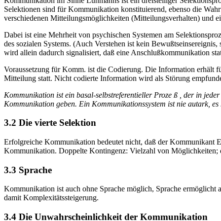
Kommunikation im Sinne Luhmanns ist ein dreistelliger Selektionsproz
Selektionen sind für Kommunikation konstituierend, ebenso die Wahr
verschiedenen Mitteilungsmöglichkeiten (Mitteilungsverhalten) und ei
Dabei ist eine Mehrheit von psychischen Systemen am Selektionsproze
des sozialen Systems. (Auch Verstehen ist kein Bewußtseinsereign
wird allein dadurch signalisiert, daß eine Anschlußkommunikation stat
Voraussetzung für Komm. ist die Codierung. Die Information erhält für
Mitteilung statt. Nicht codierte Information wird als Störung empf
Kommunikation ist ein basal-selbstreferentieller Proze ß , der in jede
Kommunikation geben. Ein Kommunikationssystem ist nie autark, es
3.2 Die vierte Selektion
Erfolgreiche Kommunikation bedeutet nicht, daß der Kommunikant Erfo
Kommunikation. Doppelte Kontingenz: Vielzahl von Möglichkeiten; dop
3.3 Sprache
Kommunikation ist auch ohne Sprache möglich, Sprache ermöglicht 
damit Komplexitätssteigerung.
3.4 Die Unwahrscheinlichkeit der Kommunikation