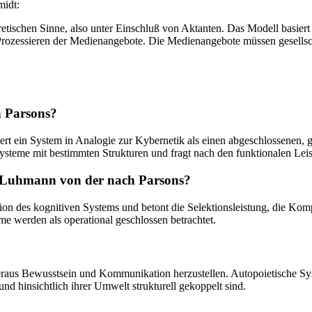
midt:
schen Sinne, also unter Einschluß von Aktanten. Das Modell basiert a
Prozessieren der Medienangebote. Die Medienangebote müssen gesellsch
h Parsons?
iert ein System in Analogie zur Kybernetik als einen abgeschlossenen, g
steme mit bestimmten Strukturen und fragt nach den funktionalen Leis
ch Luhmann von der nach Parsons?
n des kognitiven Systems und betont die Selektionsleistung, die Komple
e werden als operational geschlossen betrachtet.
heraus Bewusstsein und Kommunikation herzustellen. Autopoietische Sys
und hinsichtlich ihrer Umwelt strukturell gekoppelt sind.