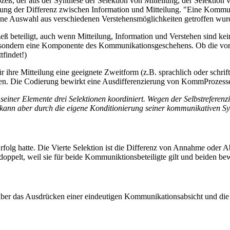
eß, der aus der Synthese der Selektion von Mitteilung, der Selektion v
ung der Differenz zwischen Information und Mitteilung. "Eine Kommun
ne Auswahl aus verschiedenen Verstehensmöglichkeiten getroffen wurde 
ß beteiligt, auch wenn Mitteilung, Information und Verstehen sind ke
is, sondern eine Komponente des Kommunikationsgeschehens. Ob die 
tfindet!)
 ihre Mitteilung eine geeignete Zweitform (z.B. sprachlich oder schriftl
unden. Die Codierung bewirkt eine Ausdifferenzierung von KommProzess
r seiner Elemente drei Selektionen koordiniert. Wegen der Selbstreferenz
 kann aber durch die eigene Konditionierung seiner kommunikativen 
lg hatte. Die Vierte Selektion ist die Differenz von Annahme oder Abl
pelt, weil sie für beide Kommuniktionsbeteiligte gilt und beiden bew
aber das Ausdrücken einer eindeutigen Kommunikationsabsicht und d