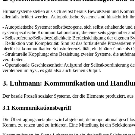
Humansysteme stellen aus sich selbst heraus Bewußtsein und Kommunik
allenfalls irritiert werden. Autopoietische Systeme sind hinsichtlich i
- Autopoietische Systeme: selbstbezogene, sich selbst erhaltende und 
systemspezifische Kommunikationsform, die einerseits gegenüber and
- Selbstreferenz/Selbstbezüglichkeit: Berücksichtigung der eigenen S
- Reduktion von Komplexität: Sinn ist das fortlaufende Prozessieren 
hierfür ist kommunikative Selbstreferenzialität, ein binärer Code als 
- Strukturelle Kopplung: eine Beziehung zweier Systeme, die aufeinan
verarbeiten.
- Operationale Geschlossenheit: Aufgrund der Selbstkoordinierung d
verbleiben im Sys., es gibt also auch keinen Output.
3. Luhmann: Kommunikation und Handlu
Der basale Prozeß sozialer Systeme, der die Elemente produziert, 
3.1 Kommunikationsbegriff
Die Übertragungsmetapher wird abgelehnt, denn operational geschlo
Komm. zu reizen und zu irritieren. Eine Mitteilung ist ein Selektio