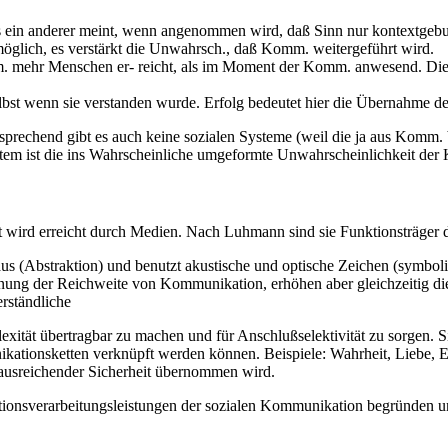
was ein anderer meint, wenn angenommen wird, daß Sinn nur kontextgeb
 möglich, es verstärkt die Unwahrsch., daß Komm. weitergeführt wird.
omm. mehr Menschen er- reicht, als im Moment der Komm. anwesend. D
bst wenn sie verstanden wurde. Erfolg bedeutet hier die Übernahme de
tsprechend gibt es auch keine sozialen Systeme (weil die ja aus Komm
stem ist die ins Wahrscheinliche umgeformte Unwahrscheinlichkeit de
wird erreicht durch Medien. Nach Luhmann sind sie Funktionsträger der
s (Abstraktion) und benutzt akustische und optische Zeichen (symboli
nung der Reichweite von Kommunikation, erhöhen aber gleichzeitig die
rständliche
exität übertragbar zu machen und für Anschlußselektivität zu sorgen. 
tionsketten verknüpft werden können. Beispiele: Wahrheit, Liebe, Eige
 ausreichender Sicherheit übernommen wird.
tionsverarbeitungsleistungen der sozialen Kommunikation begründen und