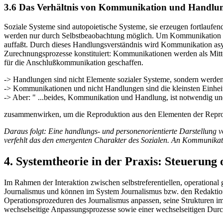
3.6 Das Verhältnis von Kommunikation und Handlu
Soziale Systeme sind autopoietische Systeme, sie erzeugen fortlauf
werden nur durch Selbstbeaobachtung möglich. Um Kommunikation beo
auffaßt. Durch dieses Handlungsverständnis wird Kommunikation asymme
Zurechnungsprozesse konstituiert: Kommunikationen werden als Mittei
für die Anschlußkommunikation geschaffen.
-> Handlungen sind nicht Elemente sozialer Systeme, sondern werden
-> Kommunikationen und nicht Handlungen sind die kleinsten Einheit
-> Aber: " ...beides, Kommunikation und Handlung, ist notwendig u
zusammenwirken, um die Reproduktion aus den Elementen der Repro
Daraus folgt: Eine handlungs- und personenorientierte Darstellung v
verfehlt das den emergenten Charakter des Sozialen. An Kommunikati
4. Systemtheorie in der Praxis: Steuerung 
Im Rahmen der Interaktion zwischen selbstreferentiellen, operationa
Journalismus und können im System Journalismus bzw. den Redaktion
Operationsprozeduren des Journalismus anpassen, seine Strukturen im
wechselseitige Anpassungsprozesse sowie einer wechselseitigen Durc