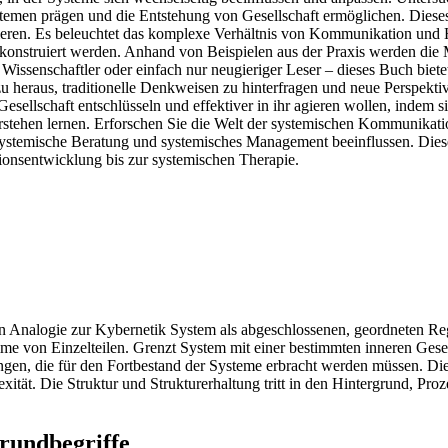
temen prägen und die Entstehung von Gesellschaft ermöglichen. Dies
isieren. Es beleuchtet das komplexe Verhältnis von Kommunikation u
onstruiert werden. Anhand von Beispielen aus der Praxis werden die 
Wissenschaftler oder einfach nur neugieriger Leser – dieses Buch bietet
zu heraus, traditionelle Denkweisen zu hinterfragen und neue Perspekt
Gesellschaft entschlüsseln und effektiver in ihr agieren wollen, indem
rstehen lernen. Erforschen Sie die Welt der systemischen Kommunikati
 systemische Beratung und systemisches Management beeinflussen. Diese
onsentwicklung bis zur systemischen Therapie.
t in Analogie zur Kybernetik System als abgeschlossenen, geordneten Re
 von Einzelteilen. Grenzt System mit einer bestimmten inneren Geset
ngen, die für den Fortbestand der Systeme erbracht werden müssen. Di
xität. Die Struktur und Strukturerhaltung tritt in den Hintergrund, Pr
rundbegriffe