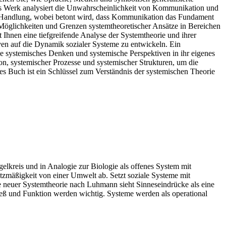
es Werk analysiert die Unwahrscheinlichkeit von Kommunikation und
nd Handlung, wobei betont wird, dass Kommunikation das Fundament
Möglichkeiten und Grenzen systemtheoretischer Ansätze in Bereichen
 Ihnen eine tiefgreifende Analyse der Systemtheorie und ihrer
iven auf die Dynamik sozialer Systeme zu entwickeln. Ein
 sie systemisches Denken und systemische Perspektiven in ihr eigenes
on, systemischer Prozesse und systemischer Strukturen, um die
s Buch ist ein Schlüssel zum Verständnis der systemischen Theorie
gelkreis und in Analogie zur Biologie als offenes System mit
zmäßigkeit von einer Umwelt ab. Setzt soziale Systeme mit
e neuer Systemtheorie nach Luhmann sieht Sinneseindrücke als eine
ozeß und Funktion werden wichtig. Systeme werden als operational