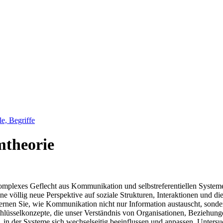
e, Begriffe
mtheorie
omplexes Geflecht aus Kommunikation und selbstreferentiellen Systemen
e völlig neue Perspektive auf soziale Strukturen, Interaktionen und di
d lernen Sie, wie Kommunikation nicht nur Information austauscht, sond
hlüsselkonzepte, die unser Verständnis von Organisationen, Beziehungen
, in der Systeme sich wechselseitig beeinflussen und anpassen. Unters