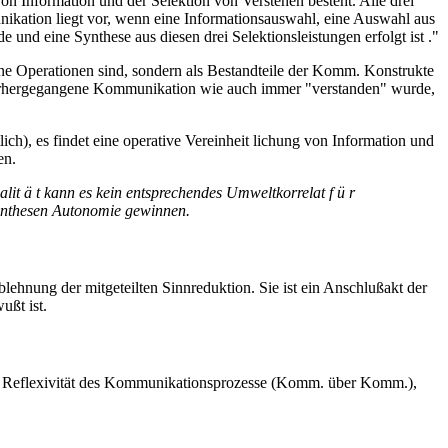
on Information und der Selektion von Verstehen besteht. Alle drei
ikation liegt vor, wenn eine Informationsauswahl, eine Auswahl aus
und eine Synthese aus diesen drei Selektionsleistungen erfolgt ist ."
ine Operationen sind, sondern als Bestandteile der Komm. Konstrukte
vorhergegangene Kommunikation wie auch immer "verstanden" wurde,
ich), es findet eine operative Vereinheit lichung von Information und
en.
ialit ä t kann es kein entsprechendes Umweltkorrelat f ü r
Synthesen Autonomie gewinnen.
ehnung der mitgeteilten Sinnreduktion. Sie ist ein Anschlußakt der
ußt ist.
ie Reflexivität des Kommunikationsprozesse (Komm. über Komm.),