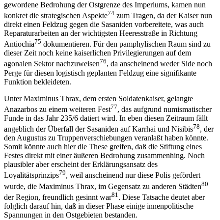
gewordene Bedrohung der Ostgrenze des Imperiums, kamen nun
74
konkret die strategischen Aspekte
zum Tragen, da der Kaiser nun
direkt einen Feldzug gegen die Sasaniden vorbereitete, was auch
Reparaturarbeiten an der wichtigsten Heeresstraße in Richtung
75
Antiochia
dokumentieren. Für den pamphylischen Raum sind zu
dieser Zeit noch keine kaiserlichen Privilegierungen auf dem
76
agonalen Sektor nachzuweisen
, da anscheinend weder Side noch
Perge für diesen logistisch geplanten Feldzug eine signifikante
Funktion bekleideten.
Unter Maximinus Thrax, dem ersten Soldatenkaiser, gelangte
77
Anazarbos zu einem weiteren Fest
, das aufgrund numismatischer
Funde in das Jahr 235/6 datiert wird. In eben diesen Zeitraum fällt
78
angeblich der Überfall der Sasaniden auf Karrhai und Nisibis
, der
den Augustus zu Truppenverschiebungen veranlaßt haben könnte.
Somit könnte auch hier die These greifen, daß die Stiftung eines
Festes direkt mit einer äußeren Bedrohung zusammenhing. Noch
plausibler aber erscheint der Erklärungsansatz des
79
Loyalitätsprinzips
, weil anscheinend nur diese Polis gefördert
80
wurde, die Maximinus Thrax, im Gegensatz zu anderen Städten
81
der Region, freundlich gesinnt war
. Diese Tatsache deutet aber
folglich darauf hin, daß in dieser Phase einige innenpolitische
Spannungen in den Ostgebieten bestanden.