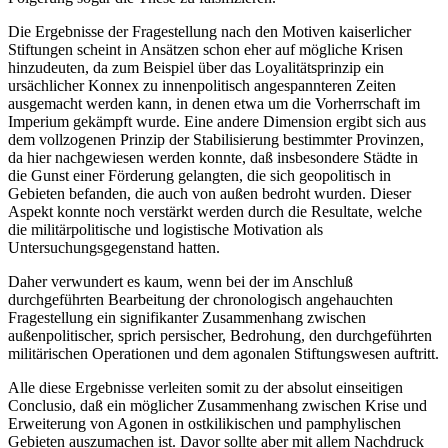
Die Ergebnisse der Fragestellung nach den Motiven kaiserlicher
Stiftungen scheint in Ansätzen schon eher auf mögliche Krisen
hinzudeuten, da zum Beispiel über das Loyalitätsprinzip ein
ursächlicher Konnex zu innenpolitisch angespannteren Zeiten
ausgemacht werden kann, in denen etwa um die Vorherrschaft im
Imperium gekämpft wurde. Eine andere Dimension ergibt sich aus
dem vollzogenen Prinzip der Stabilisierung bestimmter Provinzen,
da hier nachgewiesen werden konnte, daß insbesondere Städte in
die Gunst einer Förderung gelangten, die sich geopolitisch in
Gebieten befanden, die auch von außen bedroht wurden. Dieser
Aspekt konnte noch verstärkt werden durch die Resultate, welche
die militärpolitische und logistische Motivation als
Untersuchungsgegenstand hatten.
Daher verwundert es kaum, wenn bei der im Anschluß
durchgeführten Bearbeitung der chronologisch angehauchten
Fragestellung ein signifikanter Zusammenhang zwischen
außenpolitischer, sprich persischer, Bedrohung, den durchgeführten
militärischen Operationen und dem agonalen Stiftungswesen auftritt.
Alle diese Ergebnisse verleiten somit zu der absolut einseitigen
Conclusio, daß ein möglicher Zusammenhang zwischen Krise und
Erweiterung von Agonen in ostkilikischen und pamphylischen
Gebieten auszumachen ist. Davor sollte aber mit allem Nachdruck