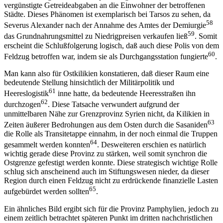
vergünstigte Getreideabgaben an die Einwohner der betroffenen
Städte. Dieses Phänomen ist exemplarisch bei Tarsos zu sehen, da
58
Severus Alexander nach der Annahme des Amtes der Demiurgie
59
das Grundnahrungsmittel zu Niedrigpreisen verkaufen ließ
. Somit
erscheint die Schlußfolgerung logisch, daß auch diese Polis von dem
60
Feldzug betroffen war, indem sie als Durchgangsstation fungierte
.
Man kann also für Ostkilikien konstatieren, daß dieser Raum eine
bedeutende Stellung hinsichtlich der Militärpolitik und
61
Heereslogistik
inne hatte, da bedeutende Heeresstraßen ihn
62
durchzogen
. Diese Tatsache verwundert aufgrund der
unmittelbaren Nähe zur Grenzprovinz Syrien nicht, da Kilikien in
63
Zeiten äußerer Bedrohungen aus dem Osten durch die Sasaniden
die Rolle als Transitetappe einnahm, in der noch einmal die Truppen
64
gesammelt werden konnten
. Desweiteren erschien es natürlich
wichtig gerade diese Provinz zu stärken, weil somit synchron die
Ostgrenze gefestigt werden konnte. Diese strategisch wichtige Rolle
schlug sich anscheinend auch im Stiftungswesen nieder, da dieser
Region durch einen Feldzug nicht zu erdrückende finanzielle Lasten
65
aufgebürdet werden sollten
.
Ein ähnliches Bild ergibt sich für die Provinz Pamphylien, jedoch zu
einem zeitlich betrachtet späteren Punkt im dritten nachchristlichen