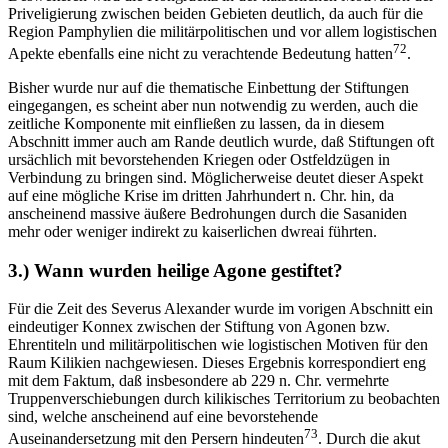
Priveligierung zwischen beiden Gebieten deutlich, da auch für die
Region Pamphylien die militärpolitischen und vor allem logistischen
72
Apekte ebenfalls eine nicht zu verachtende Bedeutung hatten
.
Bisher wurde nur auf die thematische Einbettung der Stiftungen
eingegangen, es scheint aber nun notwendig zu werden, auch die
zeitliche Komponente mit einfließen zu lassen, da in diesem
Abschnitt immer auch am Rande deutlich wurde, daß Stiftungen oft
ursächlich mit bevorstehenden Kriegen oder Ostfeldzügen in
Verbindung zu bringen sind. Möglicherweise deutet dieser Aspekt
auf eine mögliche Krise im dritten Jahrhundert n. Chr. hin, da
anscheinend massive äußere Bedrohungen durch die Sasaniden
mehr oder weniger indirekt zu kaiserlichen dwreai führten.
3.) Wann wurden heilige Agone gestiftet?
Für die Zeit des Severus Alexander wurde im vorigen Abschnitt ein
eindeutiger Konnex zwischen der Stiftung von Agonen bzw.
Ehrentiteln und militärpolitischen wie logistischen Motiven für den
Raum Kilikien nachgewiesen. Dieses Ergebnis korrespondiert eng
mit dem Faktum, daß insbesondere ab 229 n. Chr. vermehrte
Truppenverschiebungen durch kilikisches Territorium zu beobachten
sind, welche anscheinend auf eine bevorstehende
73
Auseinandersetzung mit den Persern hindeuten
. Durch die akut