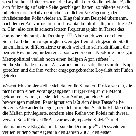
43
zu schrauben. Hatte er zuerst die Loyalität der Städte belohnt
, die
sich frühzeitig auf seine Seite geschlagen hatten, so näherte er sich,
mit einer doch relativ deutlichen zeitlichen Verzögerung, der
rivalisierenden Polis wieder an. Elagabal zum Beispiel übernahm,
nachdem er Anazarbos für ihre Loyalität belohnt hatte, im Jahre 222
n. Chr., also erst in seinem letzten Regierungsjahr, in Tarsos das
44
eponyme Oberamt, die Demiurgie
. Aber auch wenn er einen
Schritt auf die ihm ursprünglich weniger freundlich gesinnte Stadt
unternahm, so differenzierte er auch weiterhin sehr siginifikant die
beiden Rivalinnen, indem er Tarsos weder einen Neokorie- oder gar
45
Metropolistitel verlieh noch einen heiligen Agon stiftete
.
Schließlich hätte er damit Anazarbos mehr als deutlich vor den Kopf
gestoßen und die ihm vorher entgegengebrachte Loyalität mit Füßen
getreten.
Wesentlich simpler stellte sich daher die Situation für Kaiser dar, die
nicht durch einen vorangegangenen Bürgerkrieg an die Macht
gekommen waren, da sie nicht von Anfang an eine Stadt
bevorzugen mußten. Paradigmatisch läßt sich diese Tatsache bei
Severus Alexander belegen, der nicht nur eine Stadt in Kilikien über
die Maßen privilegierte, sondern eine Reihe von Poleis mit dwreai
46
versah. So stiftete er für Anazarbos olympische Spiele
und
47
übernahm wie Elagabal in Tarsos die Demiurgie
. Desweiteren
verlieh er der Stadt Aigeai in den Jahren 230/1 den ersten