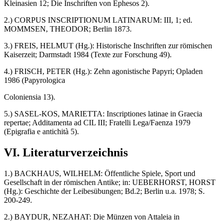
Kleinasien 12; Die Inschriften von Ephesos 2).
2.) CORPUS INSCRIPTIONUM LATINARUM: III, 1; ed.
MOMMSEN, THEODOR; Berlin 1873.
3.) FREIS, HELMUT (Hg.): Historische Inschriften zur römischen
Kaiserzeit; Darmstadt 1984 (Texte zur Forschung 49).
4.) FRISCH, PETER (Hg.): Zehn agonistische Papyri; Opladen
1986 (Papyrologica
Coloniensia 13).
5.) SASEL-KOS, MARIETTA: Inscriptiones latinae in Graecia
repertae; Additamenta ad CIL III; Fratelli Lega/Faenza 1979
(Epigrafia e antichità 5).
VI. Literaturverzeichnis
1.) BACKHAUS, WILHELM: Öffentliche Spiele, Sport und
Gesellschaft in der römischen Antike; in: UEBERHORST, HORST
(Hg.): Geschichte der Leibesübungen; Bd.2; Berlin u.a. 1978; S.
200-249.
2.) BAYDUR, NEZAHAT: Die Münzen von Attaleia in