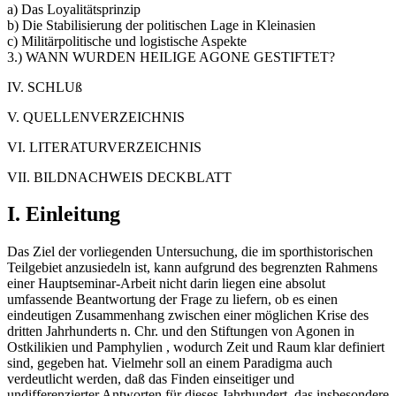
a) Das Loyalitätsprinzip
b) Die Stabilisierung der politischen Lage in Kleinasien
c) Militärpolitische und logistische Aspekte
3.) WANN WURDEN HEILIGE AGONE GESTIFTET?
IV. SCHLUß
V. QUELLENVERZEICHNIS
VI. LITERATURVERZEICHNIS
VII. BILDNACHWEIS DECKBLATT
I. Einleitung
Das Ziel der vorliegenden Untersuchung, die im sporthistorischen
Teilgebiet anzusiedeln ist, kann aufgrund des begrenzten Rahmens
einer Hauptseminar-Arbeit nicht darin liegen eine absolut
umfassende Beantwortung der Frage zu liefern, ob es einen
eindeutigen Zusammenhang zwischen einer möglichen Krise des
dritten Jahrhunderts n. Chr. und den Stiftungen von Agonen in
Ostkilikien und Pamphylien , wodurch Zeit und Raum klar definiert
sind, gegeben hat. Vielmehr soll an einem Paradigma auch
verdeutlicht werden, daß das Finden einseitiger und
undifferenzierter Antworten für dieses Jahrhundert, das insbesondere