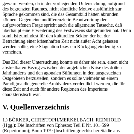
gewarnt werden, da in der vorliegenden Untersuchung, aufgrund
des begrenzten Raumes, nicht sämtliche Motive ausführlich zur
Sprache gekommen sind, die das Gesamtbild hätten abrunden
können. Gegen eine undifferenzierte Beantwortung der
aufgeworfenen Frage spricht auch die allgemeine Tatsache, daß
überhaupt eine Erweiterung des Festwesens stattgefunden hat. Denn
somit ist zumindest für den kulturellen Sektor, der bei der
Betrachtung einer krisenhaften Zeit nicht außer Acht gelassen
werden sollte, eine Stagnation bzw. ein Rückgang eindeutig zu
verneinen.
Das Ziel dieser Untersuchung konnte es daher nie sein, einen nicht
abstreitbaren Bezug zwischen der angeblichen Krise des dritten
Jahrhunderts und den agonalen Stiftungen in den ausgesuchten
Ostgebieten herzustellen, sondern es sollte vielmehr an einem
Paradigma die generelle Ambivalenz verdeutlicht werden, die für
diese Zeit und auch für andere Regionen des Imperiums
charakteristisch war.
V. Quellenverzeichnis
1.) BÖRKER, CHRISTOPH/MERKELBACH, REINHOLD
(Hgg.): Die Inschriften von Ephesos; Teil II Nr. 101-599
(Repertorium); Bonn 1979 (Inschriften griechischer Städte aus