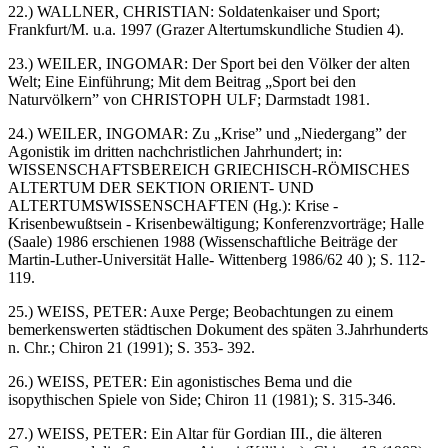
22.) WALLNER, CHRISTIAN: Soldatenkaiser und Sport;
Frankfurt/M. u.a. 1997 (Grazer Altertumskundliche Studien 4).
23.) WEILER, INGOMAR: Der Sport bei den Völker der alten
Welt; Eine Einführung; Mit dem Beitrag „Sport bei den
Naturvölkern” von CHRISTOPH ULF; Darmstadt 1981.
24.) WEILER, INGOMAR: Zu „Krise” und „Niedergang” der
Agonistik im dritten nachchristlichen Jahrhundert; in:
WISSENSCHAFTSBEREICH GRIECHISCH-RÖMISCHES
ALTERTUM DER SEKTION ORIENT- UND
ALTERTUMSWISSENSCHAFTEN (Hg.): Krise -
Krisenbewußtsein - Krisenbewältigung; Konferenzvorträge; Halle
(Saale) 1986 erschienen 1988 (Wissenschaftliche Beiträge der
Martin-Luther-Universität Halle- Wittenberg 1986/62 40 ); S. 112-
119.
25.) WEISS, PETER: Auxe Perge; Beobachtungen zu einem
bemerkenswerten städtischen Dokument des späten 3.Jahrhunderts
n. Chr.; Chiron 21 (1991); S. 353- 392.
26.) WEISS, PETER: Ein agonistisches Bema und die
isopythischen Spiele von Side; Chiron 11 (1981); S. 315-346.
27.) WEISS, PETER: Ein Altar für Gordian III., die älteren