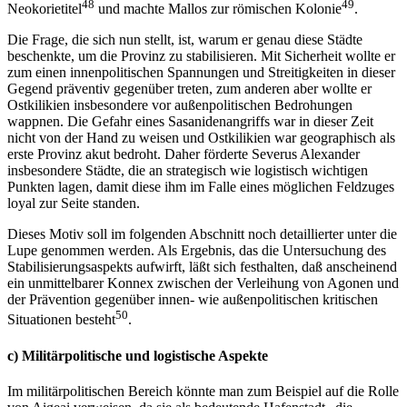
48
49
Neokorietitel
und machte Mallos zur römischen Kolonie
.
Die Frage, die sich nun stellt, ist, warum er genau diese Städte
beschenkte, um die Provinz zu stabilisieren. Mit Sicherheit wollte er
zum einen innenpolitischen Spannungen und Streitigkeiten in dieser
Gegend präventiv gegenüber treten, zum anderen aber wollte er
Ostkilikien insbesondere vor außenpolitischen Bedrohungen
wappnen. Die Gefahr eines Sasanidenangriffs war in dieser Zeit
nicht von der Hand zu weisen und Ostkilikien war geographisch als
erste Provinz akut bedroht. Daher förderte Severus Alexander
insbesondere Städte, die an strategisch wie logistisch wichtigen
Punkten lagen, damit diese ihm im Falle eines möglichen Feldzuges
loyal zur Seite standen.
Dieses Motiv soll im folgenden Abschnitt noch detaillierter unter die
Lupe genommen werden. Als Ergebnis, das die Untersuchung des
Stabilisierungsaspekts aufwirft, läßt sich festhalten, daß anscheinend
ein unmittelbarer Konnex zwischen der Verleihung von Agonen und
der Prävention gegenüber innen- wie außenpolitischen kritischen
50
Situationen besteht
.
c) Militärpolitische und logistische Aspekte
Im militärpolitischen Bereich könnte man zum Beispiel auf die Rolle