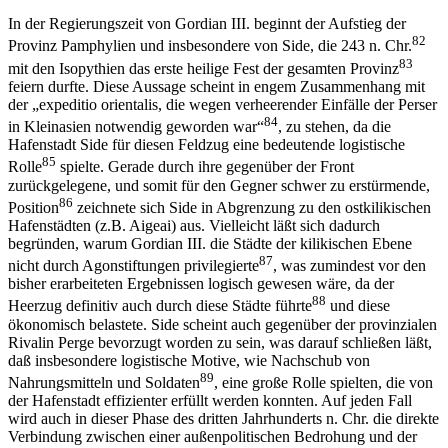
In der Regierungszeit von Gordian III. beginnt der Aufstieg der
82
Provinz Pamphylien und insbesondere von Side, die 243 n. Chr.
83
mit den Isopythien das erste heilige Fest der gesamten Provinz
feiern durfte. Diese Aussage scheint in engem Zusammenhang mit
der „expeditio orientalis, die wegen verheerender Einfälle der Perser
84
in Kleinasien notwendig geworden war“
, zu stehen, da die
Hafenstadt Side für diesen Feldzug eine bedeutende logistische
85
Rolle
spielte. Gerade durch ihre gegenüber der Front
zurückgelegene, und somit für den Gegner schwer zu erstürmende,
86
Position
zeichnete sich Side in Abgrenzung zu den ostkilikischen
Hafenstädten (z.B. Aigeai) aus. Vielleicht läßt sich dadurch
begründen, warum Gordian III. die Städte der kilikischen Ebene
87
nicht durch Agonstiftungen privilegierte
, was zumindest vor den
bisher erarbeiteten Ergebnissen logisch gewesen wäre, da der
88
Heerzug definitiv auch durch diese Städte führte
und diese
ökonomisch belastete. Side scheint auch gegenüber der provinzialen
Rivalin Perge bevorzugt worden zu sein, was darauf schließen läßt,
daß insbesondere logistische Motive, wie Nachschub von
89
Nahrungsmitteln und Soldaten
, eine große Rolle spielten, die von
der Hafenstadt effizienter erfüllt werden konnten. Auf jeden Fall
wird auch in dieser Phase des dritten Jahrhunderts n. Chr. die direkte
Verbindung zwischen einer außenpolitischen Bedrohung und der