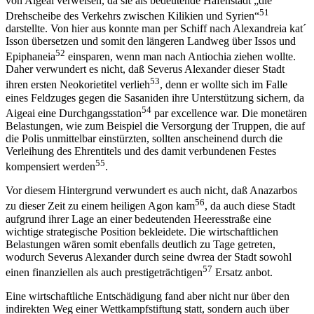
von Aigeai verweisen, da sie als bedeutende Hafenstadt „die
51
Drehscheibe des Verkehrs zwischen Kilikien und Syrien“
darstellte. Von hier aus konnte man per Schiff nach Alexandreia kat´
Isson übersetzen und somit den längeren Landweg über Issos und
52
Epiphaneia
einsparen, wenn man nach Antiochia ziehen wollte.
Daher verwundert es nicht, daß Severus Alexander dieser Stadt
53
ihren ersten Neokorietitel verlieh
, denn er wollte sich im Falle
eines Feldzuges gegen die Sasaniden ihre Unterstützung sichern, da
54
Aigeai eine Durchgangsstation
par excellence war. Die monetären
Belastungen, wie zum Beispiel die Versorgung der Truppen, die auf
die Polis unmittelbar einstürzten, sollten anscheinend durch die
Verleihung des Ehrentitels und des damit verbundenen Festes
55
kompensiert werden
.
Vor diesem Hintergrund verwundert es auch nicht, daß Anazarbos
56
zu dieser Zeit zu einem heiligen Agon kam
, da auch diese Stadt
aufgrund ihrer Lage an einer bedeutenden Heeresstraße eine
wichtige strategische Position bekleidete. Die wirtschaftlichen
Belastungen wären somit ebenfalls deutlich zu Tage getreten,
wodurch Severus Alexander durch seine dwrea der Stadt sowohl
57
einen finanziellen als auch prestigeträchtigen
Ersatz anbot.
Eine wirtschaftliche Entschädigung fand aber nicht nur über den
indirekten Weg einer Wettkampfstiftung statt, sondern auch über