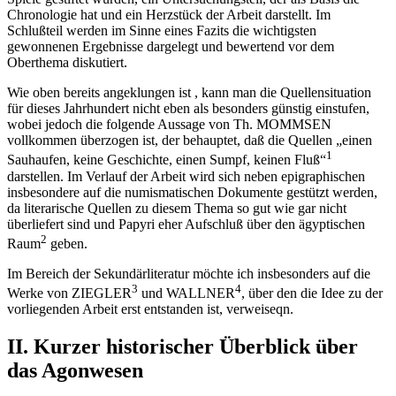
Chronologie hat und ein Herzstück der Arbeit darstellt. Im
Schlußteil werden im Sinne eines Fazits die wichtigsten
gewonnenen Ergebnisse dargelegt und bewertend vor dem
Oberthema diskutiert.
Wie oben bereits angeklungen ist , kann man die Quellensituation
für dieses Jahrhundert nicht eben als besonders günstig einstufen,
wobei jedoch die folgende Aussage von Th. MOMMSEN
vollkommen überzogen ist, der behauptet, daß die Quellen „einen
1
Sauhaufen, keine Geschichte, einen Sumpf, keinen Fluß“
darstellen. Im Verlauf der Arbeit wird sich neben epigraphischen
insbesondere auf die numismatischen Dokumente gestützt werden,
da literarische Quellen zu diesem Thema so gut wie gar nicht
überliefert sind und Papyri eher Aufschluß über den ägyptischen
2
Raum
geben.
Im Bereich der Sekundärliteratur möchte ich insbesonders auf die
3
4
Werke von ZIEGLER
und WALLNER
, über den die Idee zu der
vorliegenden Arbeit erst entstanden ist, verweiseqn.
II. Kurzer historischer Überblick über
das Agonwesen