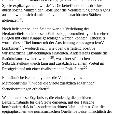
25
Spiele explizit genannt wurde
. Die betreffende Polis drückte
durch solche Münzen den Stolz über die Veranstaltung eines Agons
aus und wollte sich damit auch von den benachbarten Städten
26
abgrenzen
.
Noch beliebter bei den Städten war die Verleihung des
Neokorietitels, da in diesem Fall - salopp formuliert- gleich mehrere
Fliegen mit einer Klappe geschlagen werden konnten. Einerseits
wurde dieser Titel immer mit der Ausrichtung eines agwn ieroV
27
kombiniert
, wodurch sich, wie oben dargestellt, positive
wirtschaftliche Entwicklungen einstellten. Andererseits konnte die
28
Stadttitulatur erweitert werden
, was einer städtischen
Selbstdarstellung gleich kam und zusätzlich zu einem Vorteil im
29
Prestigekampf mit einer rivalisierenden Polis führte
.
Eine ähnliche Bedeutung hatte die Verleihung des
30
Metropolistitels
, wobei die Städte zusätzlich sogar noch
31
Steuerbefreiungen erhielten
.
Wenn man diese Ergebnisse, die eindeutig die positiven
Begleitumstände für die Städte darlegen, mit der Tatsache
konfrontiert, daß insbesondere im dritten Jahrhundert n. Chr. die
epigraphischen wie numismatischen Quellenbeweise hinsichtlich der