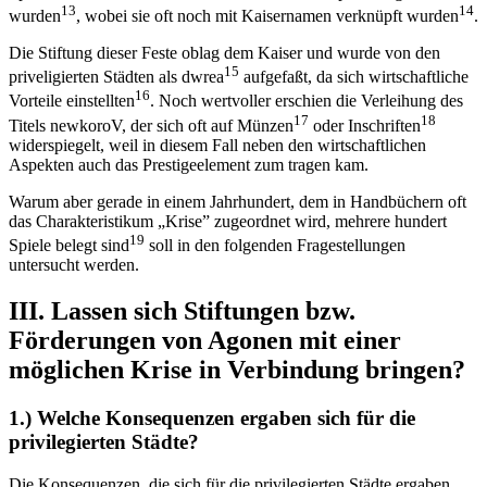
13
14
wurden
, wobei sie oft noch mit Kaisernamen verknüpft wurden
.
Die Stiftung dieser Feste oblag dem Kaiser und wurde von den
15
priveligierten Städten als dwrea
aufgefaßt, da sich wirtschaftliche
16
Vorteile einstellten
. Noch wertvoller erschien die Verleihung des
17
18
Titels newkoroV, der sich oft auf Münzen
oder Inschriften
widerspiegelt, weil in diesem Fall neben den wirtschaftlichen
Aspekten auch das Prestigeelement zum tragen kam.
Warum aber gerade in einem Jahrhundert, dem in Handbüchern oft
das Charakteristikum „Krise” zugeordnet wird, mehrere hundert
19
Spiele belegt sind
soll in den folgenden Fragestellungen
untersucht werden.
III. Lassen sich Stiftungen bzw.
Förderungen von Agonen mit einer
möglichen Krise in Verbindung bringen?
1.) Welche Konsequenzen ergaben sich für die
privilegierten Städte?
Die Konsequenzen, die sich für die privilegierten Städte ergaben,