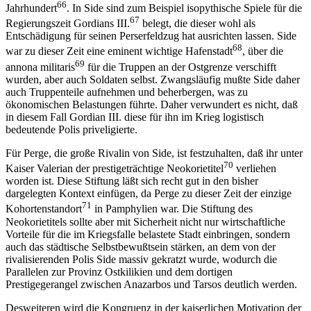
66
Jahrhundert
. In Side sind zum Beispiel isopythische Spiele für die
67
Regierungszeit Gordians III.
belegt, die dieser wohl als
Entschädigung für seinen Perserfeldzug hat ausrichten lassen. Side
68
war zu dieser Zeit eine eminent wichtige Hafenstadt
, über die
69
annona militaris
für die Truppen an der Ostgrenze verschifft
wurden, aber auch Soldaten selbst. Zwangsläufig mußte Side daher
auch Truppenteile aufnehmen und beherbergen, was zu
ökonomischen Belastungen führte. Daher verwundert es nicht, daß
in diesem Fall Gordian III. diese für ihn im Krieg logistisch
bedeutende Polis priveligierte.
Für Perge, die große Rivalin von Side, ist festzuhalten, daß ihr unter
70
Kaiser Valerian der prestigeträchtige Neokorietitel
verliehen
worden ist. Diese Stiftung läßt sich recht gut in den bisher
dargelegten Kontext einfügen, da Perge zu dieser Zeit der einzige
71
Kohortenstandort
in Pamphylien war. Die Stiftung des
Neokorietitels sollte aber mit Sicherheit nicht nur wirtschaftliche
Vorteile für die im Kriegsfalle belastete Stadt einbringen, sondern
auch das städtische Selbstbewußtsein stärken, an dem von der
rivalisierenden Polis Side massiv gekratzt wurde, wodurch die
Parallelen zur Provinz Ostkilikien und dem dortigen
Prestigegerangel zwischen Anazarbos und Tarsos deutlich werden.
Desweiteren wird die Kongruenz in der kaiserlichen Motivation der