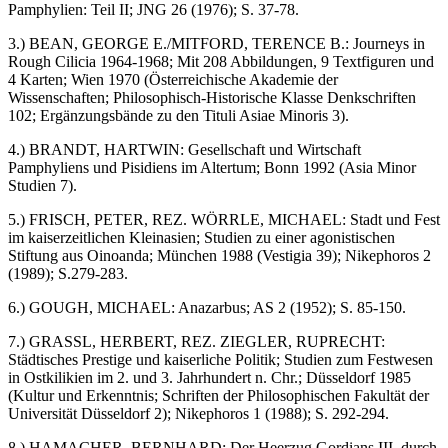
Pamphylien: Teil II; JNG 26 (1976); S. 37-78.
3.) BEAN, GEORGE E./MITFORD, TERENCE B.: Journeys in
Rough Cilicia 1964-1968; Mit 208 Abbildungen, 9 Textfiguren und
4 Karten; Wien 1970 (Österreichische Akademie der
Wissenschaften; Philosophisch-Historische Klasse Denkschriften
102; Ergänzungsbände zu den Tituli Asiae Minoris 3).
4.) BRANDT, HARTWIN: Gesellschaft und Wirtschaft
Pamphyliens und Pisidiens im Altertum; Bonn 1992 (Asia Minor
Studien 7).
5.) FRISCH, PETER, REZ. WÖRRLE, MICHAEL: Stadt und Fest
im kaiserzeitlichen Kleinasien; Studien zu einer agonistischen
Stiftung aus Oinoanda; München 1988 (Vestigia 39); Nikephoros 2
(1989); S.279-283.
6.) GOUGH, MICHAEL: Anazarbus; AS 2 (1952); S. 85-150.
7.) GRASSL, HERBERT, REZ. ZIEGLER, RUPRECHT:
Städtisches Prestige und kaiserliche Politik; Studien zum Festwesen
in Ostkilikien im 2. und 3. Jahrhundert n. Chr.; Düsseldorf 1985
(Kultur und Erkenntnis; Schriften der Philosophischen Fakultät der
Universität Düsseldorf 2); Nikephoros 1 (1988); S. 292-294.
8.) HAMACHER, BERNHARD: Der Heerzug Gordians III. durch