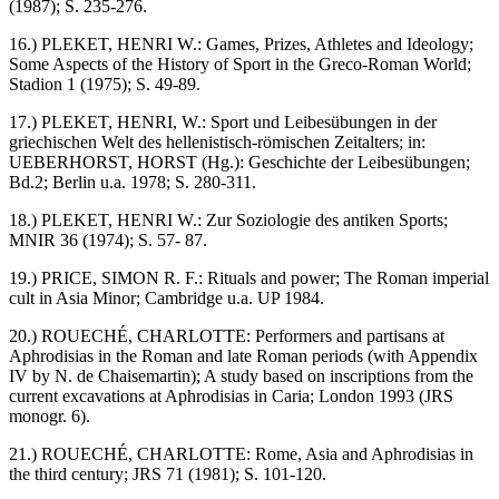
(1987); S. 235-276.
16.) PLEKET, HENRI W.: Games, Prizes, Athletes and Ideology;
Some Aspects of the History of Sport in the Greco-Roman World;
Stadion 1 (1975); S. 49-89.
17.) PLEKET, HENRI, W.: Sport und Leibesübungen in der
griechischen Welt des hellenistisch-römischen Zeitalters; in:
UEBERHORST, HORST (Hg.): Geschichte der Leibesübungen;
Bd.2; Berlin u.a. 1978; S. 280-311.
18.) PLEKET, HENRI W.: Zur Soziologie des antiken Sports;
MNIR 36 (1974); S. 57- 87.
19.) PRICE, SIMON R. F.: Rituals and power; The Roman imperial
cult in Asia Minor; Cambridge u.a. UP 1984.
20.) ROUECHÉ, CHARLOTTE: Performers and partisans at
Aphrodisias in the Roman and late Roman periods (with Appendix
IV by N. de Chaisemartin); A study based on inscriptions from the
current excavations at Aphrodisias in Caria; London 1993 (JRS
monogr. 6).
21.) ROUECHÉ, CHARLOTTE: Rome, Asia and Aphrodisias in
the third century; JRS 71 (1981); S. 101-120.