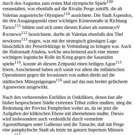
109
durch den Augustus zum ersten Mal olympische Spiele
veranstalten, was ebenfalls auf die Rivalin Perge zutrifft, die ab
110
Valerian augusteische Olympien
ausrichtete. Die Stadt Aspendos,
die den Ausgangspunkt einer wichtigen Küstenstraße in Richtung
111
Tarsos
bildete und sich unter diesem Kaiser als summacoV
112
Rwmewn
bezeichnete, durfte ab Valerian ebenfalls den Titel
113
newkoros
tragen, was mit der strategisch günstigen Lage
hinsichtlich der Perserfeldzüge in Verbindung zu bringen war. Auch
die Hafenstadt Attaleia, welche anscheinend auch eine immer
wichtigere logistische Rolle im Krieg gegen die Sasaniden
114
115
spielte
, konnte ab diesem Zeitpunkt einen heiligen Agon
feiern. Anscheinend haben sich somit vor allem die militärischen
Operationen gegen die Invasionen von außen direkt auf die
116
städtischen Münzprägungen
und auf das nun breiter gefächerte
Agonwesen ausgewirkt.
Nach den verheerenden Einfällen in Ostkilikien, denen fast alle
bisher besprochenen Städte extremen Tribut zollen mußten, stieg die
Bedeutung der Provinz Pamphylien weiter an, da sie jetzt die
Aufgaben der kilikischen Ebene mit übernehmen mußte. Dieses
wird insbesondere auch verdeutlicht durch vermehrte
Agonstiftungen unter Gallienus und die Tatsache, daß mit Perge
eine pamphylische Stadt als letzte im ganzen Imperium Münzen
117