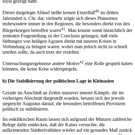
loyal gezeigt hatte.
40
Dieser dargelegte Ablauf stellte keinen Einzelfall
im dritten
Jahrundert n. Chr. dar, vielmehr zeigte sich dieses Phänomen
insbesondere immer in den Regionen, die besonders direkt von den
41
Bürgerkriegen betroffen waren
. Man könnte somit hinsichtlich der
zentralen Fragestellung zu der Conclusio gelangen, daß viele
Stiftungen von heiligen Agonen direkt mit inneren Krisen in
Verbindung zu bringen waren, wobei man jedoch nicht zu schnell
urteilen sollte, da auch trotz der erzielten
42
Untersuchungsergebnisse andere Motive
eine Rolle gespielt haben
könnten, die keine Krise widerspiegeln.
b) Die Stabilisierung der politischen Lage in Kleinasien
Gerade im Anschluß an Zeiten massiver innerer Kämpfe, die im
vorherigen Abschnitt dargestellt wurden, besann sich der jeweils
siegreiche Augustus darauf, die besonders betroffenen Provinzen
politisch zu stabilisieren.
Im ostkilikischen Raum lassen sich aufgrund der Münzen zahlreiche
Belege dafür entdecken, daß der Kaiser versuchte, die
aufkeimenden Städterivalitäten wieder auf ein gesundes Maß zurück