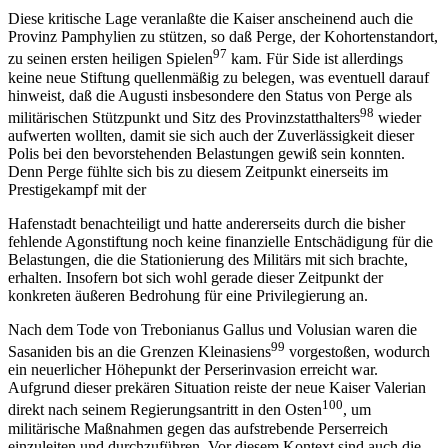
Diese kritische Lage veranlaßte die Kaiser anscheinend auch die
Provinz Pamphylien zu stützen, so daß Perge, der Kohortenstandort,
97
zu seinen ersten heiligen Spielen
kam. Für Side ist allerdings
keine neue Stiftung quellenmäßig zu belegen, was eventuell darauf
hinweist, daß die Augusti insbesondere den Status von Perge als
98
militärischen Stützpunkt und Sitz des Provinzstatthalters
wieder
aufwerten wollten, damit sie sich auch der Zuverlässigkeit dieser
Polis bei den bevorstehenden Belastungen gewiß sein konnten.
Denn Perge fühlte sich bis zu diesem Zeitpunkt einerseits im
Prestigekampf mit der
Hafenstadt benachteiligt und hatte andererseits durch die bisher
fehlende Agonstiftung noch keine finanzielle Entschädigung für die
Belastungen, die die Stationierung des Militärs mit sich brachte,
erhalten. Insofern bot sich wohl gerade dieser Zeitpunkt der
konkreten äußeren Bedrohung für eine Privilegierung an.
Nach dem Tode von Trebonianus Gallus und Volusian waren die
99
Sasaniden bis an die Grenzen Kleinasiens
vorgestoßen, wodurch
ein neuerlicher Höhepunkt der Perserinvasion erreicht war.
Aufgrund dieser prekären Situation reiste der neue Kaiser Valerian
100
direkt nach seinem Regierungsantritt in den Osten
, um
militärische Maßnahmen gegen das aufstrebende Perserreich
einzuleiten und durchzuführen. Vor diesem Kontext sind auch die