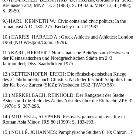
Kleinasien 242; MNZ 13, 3 (1983); S. 19-32 u. MNZ 13, 4 (1983);
S. 39-50.
9.) HARL, KENNETH W.: Civic coins and civic politics; In the
roman east A.D. 180- 275; Berkeley u.a. UP 1987.
10.) HARRIS, HARALD A.: Greek Athletes and Athletics; London
1964 (ND Westport/Conn. 1979).
11.) KARL, HERBERT: Numismatische Beiträge zum Festwesen
der Kleinasiatischen und Nordgriechischen Städte im 2./3.
Jahrhundert; Diss. Saarbrücken 1975.
12.) KETTENHOFEN, ERICH: Die römisch-persischen Kriege
des 3. Jahrhunderts nach Christus; Nach der Inschrift Sahpuhrs I. an
der Ka´be-ye Zartost (SKZ); Wiesbaden 1982 (TAVO 55).
13.) MERKELBACH, REINHOLD: Der Rangstreit der Städte
Asiens und die Rede des Aelius Aristides über die Eintracht; ZPE 32
(1978); S. 287-296.
14.) MITCHELL, STEPHEN: Festivals, games and civic life in
Roman Asia Minor; JRS 80 (1990); S. 183-193.
15.) NOLLÉ, JOHANNES: Pamphylische Studien 6-10; Chiron 17