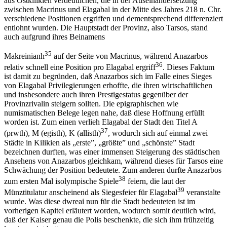
aus Ostkilikien verdeutlichen, die in der Auseinandersetzung
zwischen Macrinus und Elagabal in der Mitte des Jahres 218 n. Chr.
verschiedene Positionen ergriffen und dementsprechend differenziert
entlohnt wurden. Die Hauptstadt der Provinz, also Tarsos, stand
auch aufgrund ihres Beinamens
35
Makreinianh
auf der Seite von Macrinus, während Anazarbos
36
relativ schnell eine Position pro Elagabal ergriff
. Dieses Faktum
ist damit zu begründen, daß Anazarbos sich im Falle eines Sieges
von Elagabal Privilegierungen erhoffte, die ihren wirtschaftlichen
und insbesondere auch ihren Prestigestatus gegenüber der
Provinzrivalin steigern sollten. Die epigraphischen wie
numismatischen Belege legen nahe, daß diese Hoffnung erfüllt
worden ist. Zum einen verlieh Elagabal der Stadt den Titel A
37
(prwth), M (egisth), K (allisth)
, wodurch sich auf einmal zwei
Städte in Kilikien als „erste”, „größte” und „schönste” Stadt
bezeichnen durften, was einer immensen Steigerung des städtischen
Ansehens von Anazarbos gleichkam, während dieses für Tarsos eine
Schwächung der Position bedeutete. Zum anderen durfte Anazarbos
38
zum ersten Mal isolympische Spiele
feiern, die laut der
39
Münztitulatur anscheinend als Siegesfeier für Elagabal
veranstalte
wurde. Was diese dwreai nun für die Stadt bedeuteten ist im
vorherigen Kapitel erläutert worden, wodurch somit deutlich wird,
daß der Kaiser genau die Polis beschenkte, die sich ihm frühzeitig