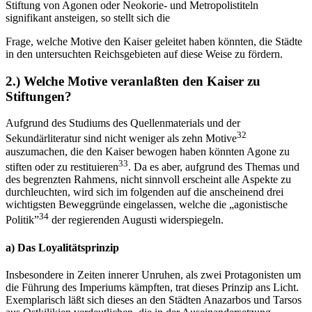
Stiftung von Agonen oder Neokorie- und Metropolistiteln
signifikant ansteigen, so stellt sich die
Frage, welche Motive den Kaiser geleitet haben könnten, die Städte
in den untersuchten Reichsgebieten auf diese Weise zu fördern.
2.) Welche Motive veranlaßten den Kaiser zu
Stiftungen?
Aufgrund des Studiums des Quellenmaterials und der
32
Sekundärliteratur sind nicht weniger als zehn Motive
auszumachen, die den Kaiser bewogen haben könnten Agone zu
33
stiften oder zu restituieren
. Da es aber, aufgrund des Themas und
des begrenzten Rahmens, nicht sinnvoll erscheint alle Aspekte zu
durchleuchten, wird sich im folgenden auf die anscheinend drei
wichtigsten Beweggründe eingelassen, welche die „agonistische
34
Politik”
der regierenden Augusti widerspiegeln.
a) Das Loyalitätsprinzip
Insbesondere in Zeiten innerer Unruhen, als zwei Protagonisten um
die Führung des Imperiums kämpften, trat dieses Prinzip ans Licht.
Exemplarisch läßt sich dieses an den Städten Anazarbos und Tarsos