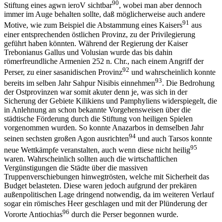
90
Stiftung eines agwn ieroV sichtbar
, wobei man aber dennoch
immer im Auge behalten sollte, daß möglicherweise auch andere
91
Motive, wie zum Beispiel die Abstammung eines Kaisers
aus
einer entsprechenden östlichen Provinz, zu der Privilegierung
geführt haben könnten. Während der Regierung der Kaiser
Trebonianus Gallus und Volusian wurde das bis dahin
römerfreundliche Armenien 252 n. Chr., nach einem Angriff der
92
Perser, zu einer sasanidischen Provinz
und wahrscheinlich konnte
93
bereits im selben Jahr Sahpur Nisibis einnehmen
. Die Bedrohung
der Ostprovinzen war somit akuter denn je, was sich in der
Sicherung der Gebiete Kilikiens und Pamphyliens widerspiegelt, die
in Anlehnung an schon bekannte Vorgehensweisen über die
städtische Förderung durch die Stiftung von heiligen Spielen
vorgenommen wurden. So konnte Anazarbos in demselben Jahr
94
seinen sechsten großen Agon ausrichten
und auch Tarsos konnte
95
neue Wettkämpfe veranstalten, auch wenn diese nicht heilig
waren. Wahrscheinlich sollten auch die wirtschaftlichen
Vergünstigungen die Städte über die massiven
Truppenverschiebungen hinwegtrösten, welche mit Sicherheit das
Budget belasteten. Diese waren jedoch aufgrund der prekären
außenpolitischen Lage dringend notwendig, da im weiteren Verlauf
sogar ein römisches Heer geschlagen und mit der Plünderung der
96
Vororte Antiochias
durch die Perser begonnen wurde.