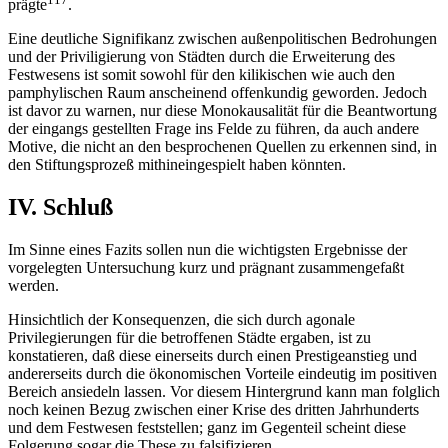
prägte
.
Eine deutliche Signifikanz zwischen außenpolitischen Bedrohungen
und der Priviligierung von Städten durch die Erweiterung des
Festwesens ist somit sowohl für den kilikischen wie auch den
pamphylischen Raum anscheinend offenkundig geworden. Jedoch
ist davor zu warnen, nur diese Monokausalität für die Beantwortung
der eingangs gestellten Frage ins Felde zu führen, da auch andere
Motive, die nicht an den besprochenen Quellen zu erkennen sind, in
den Stiftungsprozeß mithineingespielt haben könnten.
IV. Schluß
Im Sinne eines Fazits sollen nun die wichtigsten Ergebnisse der
vorgelegten Untersuchung kurz und prägnant zusammengefaßt
werden.
Hinsichtlich der Konsequenzen, die sich durch agonale
Privilegierungen für die betroffenen Städte ergaben, ist zu
konstatieren, daß diese einerseits durch einen Prestigeanstieg und
andererseits durch die ökonomischen Vorteile eindeutig im positiven
Bereich ansiedeln lassen. Vor diesem Hintergrund kann man folglich
noch keinen Bezug zwischen einer Krise des dritten Jahrhunderts
und dem Festwesen feststellen; ganz im Gegenteil scheint diese
Folgerung sogar die These zu falsifizieren.