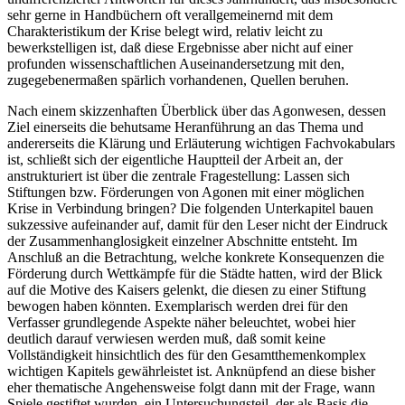
sehr gerne in Handbüchern oft verallgemeinernd mit dem
Charakteristikum der Krise belegt wird, relativ leicht zu
bewerkstelligen ist, daß diese Ergebnisse aber nicht auf einer
profunden wissenschaftlichen Auseinandersetzung mit den,
zugegebenermaßen spärlich vorhandenen, Quellen beruhen.
Nach einem skizzenhaften Überblick über das Agonwesen, dessen
Ziel einerseits die behutsame Heranführung an das Thema und
andererseits die Klärung und Erläuterung wichtigen Fachvokabulars
ist, schließt sich der eigentliche Hauptteil der Arbeit an, der
anstrukturiert ist über die zentrale Fragestellung: Lassen sich
Stiftungen bzw. Förderungen von Agonen mit einer möglichen
Krise in Verbindung bringen? Die folgenden Unterkapitel bauen
sukzessive aufeinander auf, damit für den Leser nicht der Eindruck
der Zusammenhanglosigkeit einzelner Abschnitte entsteht. Im
Anschluß an die Betrachtung, welche konkrete Konsequenzen die
Förderung durch Wettkämpfe für die Städte hatten, wird der Blick
auf die Motive des Kaisers gelenkt, die diesen zu einer Stiftung
bewogen haben könnten. Exemplarisch werden drei für den
Verfasser grundlegende Aspekte näher beleuchtet, wobei hier
deutlich darauf verwiesen werden muß, daß somit keine
Vollständigkeit hinsichtlich des für den Gesamtthemenkomplex
wichtigen Kapitels gewährleistet ist. Anknüpfend an diese bisher
eher thematische Angehensweise folgt dann mit der Frage, wann
Spiele gestiftet wurden, ein Untersuchungsteil, der als Basis die