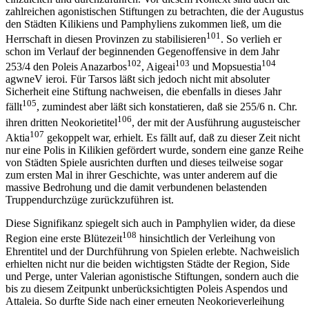
zahlreichen agonistischen Stiftungen zu betrachten, die der Augustus
den Städten Kilikiens und Pamphyliens zukommen ließ, um die
101
Herrschaft in diesen Provinzen zu stabilisieren
. So verlieh er
schon im Verlauf der beginnenden Gegenoffensive in dem Jahr
102
103
104
253/4 den Poleis Anazarbos
, Aigeai
und Mopsuestia
agwneV ieroi. Für Tarsos läßt sich jedoch nicht mit absoluter
Sicherheit eine Stiftung nachweisen, die ebenfalls in dieses Jahr
105
fällt
, zumindest aber läßt sich konstatieren, daß sie 255/6 n. Chr.
106
ihren dritten Neokorietitel
, der mit der Ausführung augusteischer
107
Aktia
gekoppelt war, erhielt. Es fällt auf, daß zu dieser Zeit nicht
nur eine Polis in Kilikien gefördert wurde, sondern eine ganze Reihe
von Städten Spiele ausrichten durften und dieses teilweise sogar
zum ersten Mal in ihrer Geschichte, was unter anderem auf die
massive Bedrohung und die damit verbundenen belastenden
Truppendurchzüge zurückzuführen ist.
Diese Signifikanz spiegelt sich auch in Pamphylien wider, da diese
108
Region eine erste Blütezeit
hinsichtlich der Verleihung von
Ehrentitel und der Durchführung von Spielen erlebte. Nachweislich
erhielten nicht nur die beiden wichtigsten Städte der Region, Side
und Perge, unter Valerian agonistische Stiftungen, sondern auch die
bis zu diesem Zeitpunkt unberücksichtigten Poleis Aspendos und
Attaleia. So durfte Side nach einer erneuten Neokorieverleihung