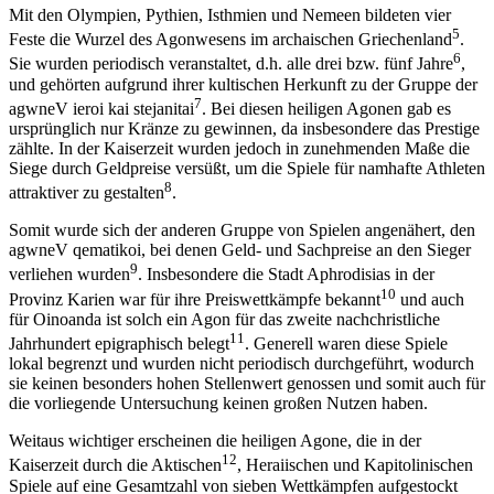
Mit den Olympien, Pythien, Isthmien und Nemeen bildeten vier
5
Feste die Wurzel des Agonwesens im archaischen Griechenland
.
6
Sie wurden periodisch veranstaltet, d.h. alle drei bzw. fünf Jahre
,
und gehörten aufgrund ihrer kultischen Herkunft zu der Gruppe der
7
agwneV ieroi kai stejanitai
. Bei diesen heiligen Agonen gab es
ursprünglich nur Kränze zu gewinnen, da insbesondere das Prestige
zählte. In der Kaiserzeit wurden jedoch in zunehmenden Maße die
Siege durch Geldpreise versüßt, um die Spiele für namhafte Athleten
8
attraktiver zu gestalten
.
Somit wurde sich der anderen Gruppe von Spielen angenähert, den
agwneV qematikoi, bei denen Geld- und Sachpreise an den Sieger
9
verliehen wurden
. Insbesondere die Stadt Aphrodisias in der
10
Provinz Karien war für ihre Preiswettkämpfe bekannt
und auch
für Oinoanda ist solch ein Agon für das zweite nachchristliche
11
Jahrhundert epigraphisch belegt
. Generell waren diese Spiele
lokal begrenzt und wurden nicht periodisch durchgeführt, wodurch
sie keinen besonders hohen Stellenwert genossen und somit auch für
die vorliegende Untersuchung keinen großen Nutzen haben.
Weitaus wichtiger erscheinen die heiligen Agone, die in der
12
Kaiserzeit durch die Aktischen
, Heraiischen und Kapitolinischen
Spiele auf eine Gesamtzahl von sieben Wettkämpfen aufgestockt