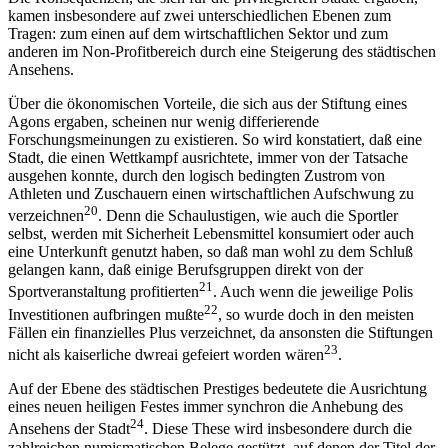
kamen insbesondere auf zwei unterschiedlichen Ebenen zum
Tragen: zum einen auf dem wirtschaftlichen Sektor und zum
anderen im Non-Profitbereich durch eine Steigerung des städtischen
Ansehens.
Über die ökonomischen Vorteile, die sich aus der Stiftung eines
Agons ergaben, scheinen nur wenig differierende
Forschungsmeinungen zu existieren. So wird konstatiert, daß eine
Stadt, die einen Wettkampf ausrichtete, immer von der Tatsache
ausgehen konnte, durch den logisch bedingten Zustrom von
Athleten und Zuschauern einen wirtschaftlichen Aufschwung zu
20
verzeichnen
. Denn die Schaulustigen, wie auch die Sportler
selbst, werden mit Sicherheit Lebensmittel konsumiert oder auch
eine Unterkunft genutzt haben, so daß man wohl zu dem Schluß
gelangen kann, daß einige Berufsgruppen direkt von der
21
Sportveranstaltung profitierten
. Auch wenn die jeweilige Polis
22
Investitionen aufbringen mußte
, so wurde doch in den meisten
Fällen ein finanzielles Plus verzeichnet, da ansonsten die Stiftungen
23
nicht als kaiserliche dwreai gefeiert worden wären
.
Auf der Ebene des städtischen Prestiges bedeutete die Ausrichtung
eines neuen heiligen Festes immer synchron die Anhebung des
24
Ansehens der Stadt
. Diese These wird insbesondere durch die
zahlreichen numismatischen Belege gestützt, auf denen der Titel der