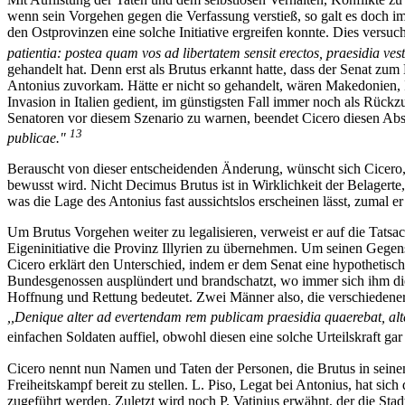
wenn sein Vorgehen gegen die Verfassung verstieß, so galt es doch i
den Ostprovinzen eine solche Initiative ergreifen konnte. Dies versuc
patientia: postea quam vos ad libertatem sensit erectos, praesidia vest
gehandelt hat. Denn erst als Brutus erkannt hatte, dass der Senat zum
Antonius zuvorkam. Hätte er nicht so gehandelt, wären Makedonien, I
Invasion in Italien gedient, im günstigsten Fall immer noch als Rückz
Senatoren vor diesem Szenario zu warnen, beendet Cicero diesen Abs
13
publicae."
Berauscht von dieser entscheidenden Änderung, wünscht sich Cicero, d
bewusst wird. Nicht Decimus Brutus ist in Wirklichkeit der Belagerte,
was die Lage des Antonius fast aussichtslos erscheinen lässt, zumal er
Um Brutus Vorgehen weiter zu legalisieren, verweist er auf die Tats
Eigeninitiative die Provinz Illyrien zu übernehmen. Um seinen Gegensp
Cicero erklärt den Unterschied, indem er dem Senat eine hypothetisc
Bundesgenossen ausplündert und brandschatzt, wo immer sich ihm die
Hoffnung und Rettung bedeutet. Zwei Männer also, die verschiedener n
,,Denique alter ad evertendam rem publicam praesidia quaerebat, a
einfachen Soldaten auffiel, obwohl diesen eine solche Urteilskraft gar
Cicero nennt nun Namen und Taten der Personen, die Brutus in seine
Freiheitskampf bereit zu stellen. L. Piso, Legat bei Antonius, hat 
zugeführt werden. Zuletzt wird noch P. Vatinius erwähnt, der die St