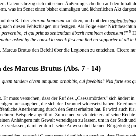
ert. Calenus bezog sich mit seiner Äußerung sicherlich auf den Inhalt d
rm, was im Senat einen bisher einmaligen und lächerlichen Akt dargestel
 auf den Rat der
virorum bonorum
zu hören, und mit dem
sapientissim
ng nach diesen Fehlschlägen nur festigen. Als Folge einer Nichtbeachtu
9
uris pervernire, ei qui primus sententiam dixerit neminem adsensum?"
H
ator asked by the consul to speak first can find no supporter at all in
d, Marcus Brutus den Befehl über die Legionen zu entziehen. Cicero nu
des Marcus Brutus (Abs. 7 - 14)
itis, quem tandem civem umquam ornabitis, cui favebitis? Nisi forte eo
 Er muss versuchen, dass der Ruf des ,,Caesarmörders" sich ändert in ,
nigen preiszugeben, die sich der Tyrannei widersetzt haben. Er erinne
fentliche Anerkennung durch den Senat erhalten hat. Er wird auch für
hrere Beispiele angeführt. Zum einen verzichtete er auf seine Rechte a
einen Anhängern mit Gewalt verteidigen zu lassen, um in der Stadt und 
 zu verlassen, damit er durch seine Anwesenheit keinen Bürgerkrieg pr
u vermeiden, versucht Cicero erneut deutlich zu machen, dass Brutus 