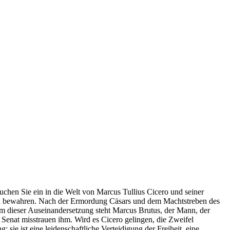
auchen Sie ein in die Welt von Marcus Tullius Cicero und seiner
zu bewahren. Nach der Ermordung Cäsars und dem Machtstreben des
trum dieser Auseinandersetzung steht Marcus Brutus, der Mann, der
 Senat misstrauen ihm. Wird es Cicero gelingen, die Zweifel
sie ist eine leidenschaftliche Verteidigung der Freiheit, eine