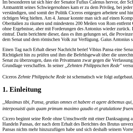
Im besonderen tat sich hier der Senator Fufius Calenus hervor, der 
Amtsantritt seines Schwiegersohnes kam er zu dem Privileg, bei jeder
verständigen, und somit der Politik Ciceros entgegen arbeitete und hi
richtigen Weg hielten. Am 4. Januar konnte man sich auf einen Kompr
Oberitalien zu räumen und mindestens 200 Meilen von Rom entfernt Q
ohne Ergebnisse, aber mit Forderungen des Antonius wieder zurück. Di
eintraf. Darin berichtete dieser, dass es ihm gelungen sei, die Prov
dem Senat und dem römischen Volk zur Verfügung. Gaius Antonius sa
Einen Tag nach Erhalt dieser Nachricht berief Vibius Pansa eine Senat
Richtigkeit hin zu prüfen und ihm die Befehlsgewalt über die unrech
Senat zu überzeugen, dass ein Privatmann zwar gegen die Verfassung
Grundlage verschaffen. In seiner
,,Zehnten Philippischen Rede"
versu
Ciceros
Zehnte Philippische Rede
ist schematisch wie folgt aufgebaut.
1. Einleitung
,,Maximas tibi, Pansa, gratias omnes et habere et agere debemus qui,
interposuisti quin quam primum maximo gaudio et gratulatione fruer
Cicero beginnt seine Rede ohne Umschweife mit einer Danksagung an 
Handeln Pansas, der nach dem Erhalt des Berichtes des Brutus unverz
Pansas nichts mehr hinzuzufügen habe und sich deshalb seinem Vorr