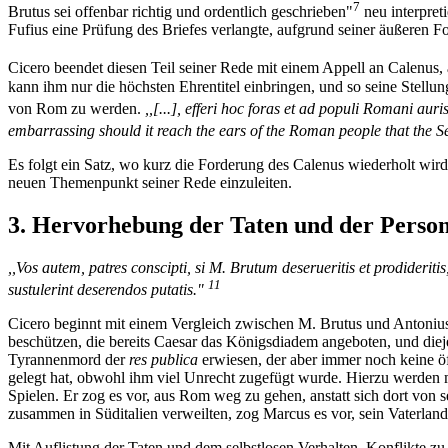
7
Brutus sei offenbar richtig und ordentlich geschrieben"
neu interpreti
Fufius eine Prüfung des Briefes verlangte, aufgrund seiner äußeren Fo
Cicero beendet diesen Teil seiner Rede mit einem Appell an Calenus,
kann ihm nur die höchsten Ehrentitel einbringen, und so seine Stellu
von Rom zu werden.
,,[...], efferi hoc foras et ad populi Romani a
embarrassing should it reach the ears of the Roman people that the Sen
Es folgt ein Satz, wo kurz die Forderung des Calenus wiederholt wir
neuen Themenpunkt seiner Rede einzuleiten.
3. Hervorhebung der Taten und der Person 
,,Vos autem, patres conscipti, si M. Brutum deserueritis et prodider
11
sustulerint deserendos putatis."
Cicero beginnt mit einem Vergleich zwischen M. Brutus und Antonius.
beschützen, die bereits Caesar das Königsdiadem angeboten, und dieje
Tyrannenmord der
res publica
erwiesen, der aber immer noch keine öf
gelegt hat, obwohl ihm viel Unrecht zugefügt wurde. Hierzu werden me
Spielen. Er zog es vor, aus Rom weg zu gehen, anstatt sich dort von s
zusammen in Süditalien verweilten, zog Marcus es vor, sein Vaterland
Mit Auflistung der Taten und dem selbstlosen Verhalten, Konflikte z