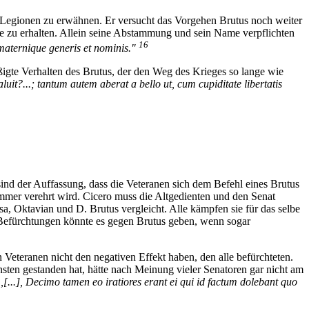
nd Legionen zu erwähnen. Er versucht das Vorgehen Brutus noch weiter
sie zu erhalten. Allein seine Abstammung und sein Name verpflichten
16
 maternique generis et nominis."
igte Verhalten des Brutus, der den Weg des Krieges so lange wie
uit?...; tantum autem aberat a bello ut, cum cupiditate libertatis
nd der Auffassung, dass die Veteranen sich dem Befehl eines Brutus
mmer verehrt wird. Cicero muss die Altgedienten und den Senat
a, Oktavian und D. Brutus vergleicht. Alle kämpfen sie für das selbe
e Befürchtungen könnte es gegen Brutus geben, wenn sogar
Veteranen nicht den negativen Effekt haben, den alle befürchteten.
nsten gestanden hat, hätte nach Meinung vieler Senatoren gar nicht am
,,[...], Decimo tamen eo iratiores erant ei qui id factum dolebant quo