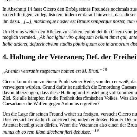
In Abschnitt 14 fasst Cicero den Erfolg seines Freundes nochmals zu
zu rechtfertigen, zu legalisieren, indem er darauf hinweist, dass di
ihn dazu.
,,[...], maximeque noster est Brutus semperque noster, cum 
Um Brutus weiter den Rücken zu stärken, entbindet ihn Cicero von je
möglich vermied.
,,Ab hoc igitur viro quisquam bellum timet qui, ante
Italia arderet, defuerit civium studiis potuis quam eos in armorum di
4. Haltung der Veteranen; Def. der Freiheit
18
,,At enim veteranis suspectum nomen est M. Bruti."
Cicero kommt nun zu einem Punkt seiner Rede, von dem er weiß, dass
verweigern würden. Grund dafür ist natürlich die Ermordung Caesars
davon überzeugen, dass diese Haltung und Einstellung vollkommen unbe
Ziel. Sie alle kämpfen für die Freiheit des römischen Volkes. Was 
Caesarianer die Waffen gegen Antonius ergreifen?
Um die Lage für seinen Freund weiter zu festigen, versucht Cicero n
Dies versucht er dadurch zu erreichen, indem er dessen Bruder Decimu
Attentat beteiligt sein dürfen. Wenn die Veteranen also einen der Bru
19
minus ab eo rem illam dicebant fieri debuisse."