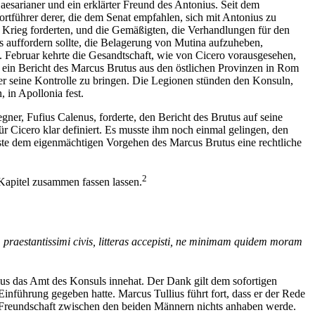
esarianer und ein erklärter Freund des Antonius. Seit dem
ortführer derer, die dem Senat empfahlen, sich mit Antonius zu
en Krieg forderten, und die Gemäßigten, die Verhandlungen für den
s auffordern sollte, die Belagerung von Mutina aufzuheben,
. Februar kehrte die Gesandtschaft, wie von Cicero vorausgesehen,
s ein Bericht des Marcus Brutus aus den östlichen Provinzen in Rom
nter seine Kontrolle zu bringen. Die Legionen stünden den Konsuln,
in Apollonia fest.
gner, Fufius Calenus, forderte, den Bericht des Brutus auf seine
r Cicero klar definiert. Es musste ihm noch einmal gelingen, den
ste dem eigenmächtigen Vorgehen des Marcus Brutus eine rechtliche
2
f Kapitel zusammen fassen lassen.
 praestantissimi civis, litteras accepisti, ne minimam quidem moram
us das Amt des Konsuls innehat. Der Dank gilt dem sofortigen
nführung gegeben hatte. Marcus Tullius führt fort, dass er der Rede
r Freundschaft zwischen den beiden Männern nichts anhaben werde.