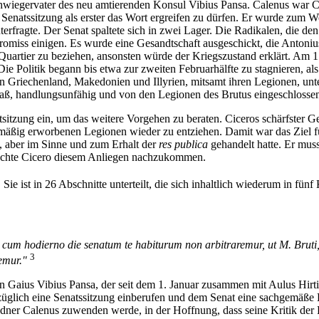
Schwiegervater des neu amtierenden Konsul Vibius Pansa. Calenus war Ca
 Senatssitzung als erster das Wort ergreifen zu dürfen. Er wurde zum W
nterfragte. Der Senat spaltete sich in zwei Lager. Die Radikalen, die d
omiss einigen. Es wurde eine Gesandtschaft ausgeschickt, die Antoniu
uartier zu beziehen, ansonsten würde der Kriegszustand erklärt. Am 1
e Politik begann bis etwa zur zweiten Februarhälfte zu stagnieren, al
inzen Griechenland, Makedonien und Illyrien, mitsamt ihren Legionen, u
ß, handlungsunfähig und von den Legionen des Brutus eingeschlossen, 
sitzung ein, um das weitere Vorgehen zu beraten. Ciceros schärfster Ge
tmäßig erworbenen Legionen wieder zu entziehen. Damit war das Ziel fü
, aber im Sinne und zum Erhalt der
res publica
gehandelt hatte. Er mus
chte Cicero diesem Anliegen nachzukommen.
 Sie ist in 26 Abschnitte unterteilt, die sich inhaltlich wiederum in fün
 cum hodierno die senatum te habiturum non arbitraremur, ut M. Bruti,
3
emur."
Gaius Vibius Pansa, der seit dem 1. Januar zusammen mit Aulus Hirti
üglich eine Senatssitzung einberufen und dem Senat eine sachgemäße Ei
edner Calenus zuwenden werde, in der Hoffnung, dass seine Kritik de