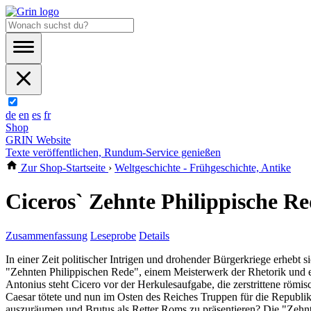
de
en
es
fr
Shop
GRIN Website
Texte veröffentlichen, Rundum-Service genießen
Zur Shop-Startseite
›
Weltgeschichte - Frühgeschichte, Antike
Ciceros` Zehnte Philippische R
Zusammenfassung
Leseprobe
Details
In einer Zeit politischer Intrigen und drohender Bürgerkriege erhebt 
"Zehnten Philippischen Rede", einem Meisterwerk der Rhetorik und
Antonius steht Cicero vor der Herkulesaufgabe, die zerstrittene römi
Caesar tötete und nun im Osten des Reiches Truppen für die Republik
auszuräumen und Brutus als Retter Roms zu präsentieren? Die "Zehnte P