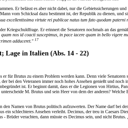
sammen. Er belässt es aber nicht dabei, nur die Gebietssicherungen u
eser Mann vom Schicksal dazu bestimmt ist, der Republik zu dienen, und 
sua excellentissima virtute rei publicae natus tum fato quodam paterni
der Kriegschuldfrage. Er erinnert die Senatoren nochmals an das gemäß
 quam nos id coacti suscepimus, in pace iacere quam in bello vigere mal
17
scrimen adduceret."
; Lage in Italien (Abs. 14 - 22)
 er für Brutus zu einem Problem werden kann. Denn viele Senatoren si
, der bei den Veteranen immer noch hohes Ansehen genießt und noch i
gründet ist. Er beginnt damit, dass er die Legionen von Hirtius, Pans
also unterscheide M. Brutus und sein Heer von dem der anderen? Welch
un den Namen von Brutus politisch aufzuwerten. Der Name darf bei den 
s ein schlechteres Ansehen verleiht. Decimus, der treu in Caesars Die
tus - Brüder verachten, dann müsste es Decimus sein, und nicht Brutus.