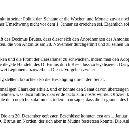
kt in seiner Politik dar. Schaute er die Wochen und Monate zuvor noch
er Umschwung nicht vor dem 1. Januar zu erreichen sei. Eigentlich soll
haft des Decimus Brutus, dass dieser sich den Anordnungen des Antoni
inzen, die von Antonius am 28. November durchgeführt und zu seinen u
rken und die Front der Caesarianer zu schwächen, indem man den Adop
illegale Handeln des D. Brutus durch Beschluss zu legalisieren. Das gl
 zwei Legionen abzuwerben. Dieses Vorgehen zweier
 stellten, brauchte also die Bestätigung durch den Senat.
smäßigen Charakter erhielt, und er konnte den Senat davon überzeugen,
nehmen, was dazu führte, dass er de facto zum
hostis
wurde. Offiziell k
rsuchte dem noch beizukommen, indem man sagte, dass die Legionen de
. Die am 20. Dezember gefassten Beschlüsse konnten erst am 1. Januar 
. Brutus im Norden, der sich aber in Mutina festsetzen konnte. Die Anh