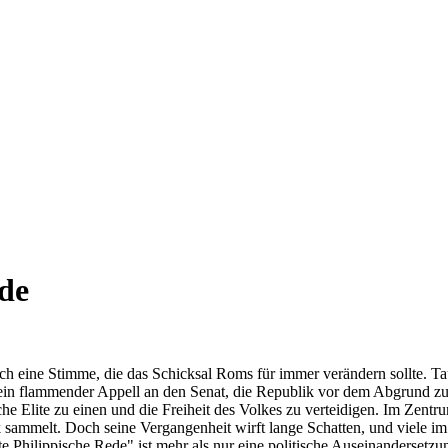
ede
sich eine Stimme, die das Schicksal Roms für immer verändern sollte. T
 ein flammender Appell an den Senat, die Republik vor dem Abgrund 
sche Elite zu einen und die Freiheit des Volkes zu verteidigen. Im Zen
 sammelt. Doch seine Vergangenheit wirft lange Schatten, und viele im
hilippische Rede" ist mehr als nur eine politische Auseinandersetzung; 