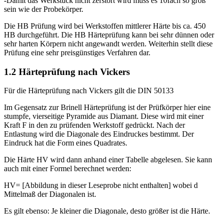
-Damit das Werkstück nicht zerstört wird muss es 10fach so groß
sein wie der Probekörper.
Die HB Prüfung wird bei Werkstoffen mittlerer Härte bis ca. 450
HB durchgeführt. Die HB Härteprüfung kann bei sehr dünnen oder
sehr harten Körpern nicht angewandt werden. Weiterhin stellt diese
Prüfung eine sehr preisgünstiges Verfahren dar.
1.2 Härteprüfung nach Vickers
Für die Härteprüfung nach Vickers gilt die DIN 50133
Im Gegensatz zur Brinell Härteprüfung ist der Prüfkörper hier eine
stumpfe, vierseitige Pyramide aus Diamant. Diese wird mit einer
Kraft F in den zu prüfenden Werkstoff gedrückt. Nach der
Entlastung wird die Diagonale des Eindruckes bestimmt. Der
Eindruck hat die Form eines Quadrates.
Die Härte HV wird dann anhand einer Tabelle abgelesen. Sie kann
auch mit einer Formel berechnet werden:
HV= [Abbildung in dieser Leseprobe nicht enthalten] wobei d
Mittelmaß der Diagonalen ist.
Es gilt ebenso: Je kleiner die Diagonale, desto größer ist die Härte.