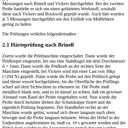
Messungen nach Brinell und Vickers durchgeführt. Bei der zweiten
Probe handelte es sich um einen gehärteten Werkstoff, weshalb
diese nach Vickers und Rockwell geprüft wurde. Auch hier wurden
je 5 Messungen durchgeführt um den Einfluß von Meßfehlern
gering zu halten.
Die Prüfungen verliefen folgendermaßen :
2.1 Härteprüfung nach Brinell
Zuerst wurde die Prüfmaschine eingeschaltet. Dann wurde der
Prüfkörper eingesetzt, bei uns eine Stahlkugel mit dem Durchmesser
d = 1mm. Dann wurde die Prüfkraft an der rechten Seite der
Maschine eingestellt, bei Vickers wird mit einer Last von 30kp
(=294 N) geprüft. Dann wurde die Probe auf den Prüftisch gelegt
und dieser soweit hochgefahren, bis die Oberfläche des Prüflings
scharf auf dem Sichtschirm zu erkennen ist. Die Probe muß
metallisch blank sein, und es ist darauf zu achten, daß ein gewisser
Abstand vom Rand der Probe eingehalten wird. Nun wurde die
Probe durch herunter drehen der Schutzkappe fixiert und die
eigentlich Prüfung begonnen. Der Handhebel rechts an der
Maschine wurde gelöst, worauf sich dieser langsam nach oben
bewegte und die Probe langsam belastete. Wenn der Hebel in der
Endposition angekommen ist, muß ca. 10 s gewartet werden und der
Hebel dann wieder in die Ausgangslage zurück bewegt werden.