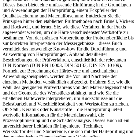
Dieses Buch bietet eine umfassende Einführung in die Grundlagen
und Anwendungen der Härteprüfung, einem Eckpfeiler der
Qualitätssicherung und Materialforschung. Entdecken Sie die
Prinzipien hinter den etablierten Prüfmethoden nach Brinell, Vickers
und Rockwell, und lernen Sie, wie diese Verfahren in der Praxis
angewendet werden, um die Härte verschiedenster Werkstoffe zu
bestimmen. Von der präzisen Vorbereitung der Probenoberfläche bis
zur korrekten Interpretation der Messergebnisse – dieses Buch
vermittelt das notwendige Know-how für die Durchführung und
Auswertung von Härteprüfungen. Anhand detaillierter
Beschreibungen der Prüfverfahren, einschließlich der relevanten
DIN-Normen (DIN EN 10003, DIN 50133, DIN EN 10109),
Formeln zur Berechnung der Härtewerte und anschaulichen
Anwendungsbeispielen, werden die Vor- und Nachteile der
einzelnen Methoden verständlich aufgezeigt. Erfahren Sie, wie die
Wahl des geeigneten Prüfverfahrens von den Materialeigenschaften
und der Geometrie des Werkstücks abhängt, und wie Sie die
erhaltenen Härtewerte interpretieren, um Rückschlüsse auf die
Belastbarkeit und Verschleißfestigkeit von Werkstoffen zu ziehen.
Ob Stahl, Keramik oder Kunststoffe – die Härteprüfung liefert
wertvolle Informationen für die Materialauswahl, die
Prozessoptimierung und die Schadensanalyse. Dieses Buch ist ein
unverzichtbarer Leitfaden für Ingenieure, Techniker,
Werkstoffprüfer und Studierende, die sich mit der Härteprüfung und
den mechanischen Eigenschaften von Werkstoffen