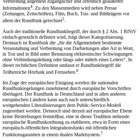
Verbreitung allgemein zugänglicher und öffentlich geäußerter
4
Informationen
. Zu den Massenmedien wird neben Presse
(Zeitungen, Zeitschriften), Film, Buch, Ton- und Bildträgern vor
5
allem der Rundfunk gerechnet
.
Auch der traditionelle Rundfunkbegriff, der durch § 2 Abs. 1 RfStV
einfach-gesetzlich definiert wird, folgt dieser Kategorisierung.
Demnach ist Rundfunk die „für die Allgemeinheit bestimmte
Veranstaltung und Verbreitung von Darbietungen aller Art in Wort,
in Ton und in Bild unter Benutzung elektronischer Schwingungen
ohne Verbindungsleitung oder längs oder mittels eines Leiters“. In
dieser rechtlichen Definition umfasst er Rundfunkbegriff die
6
Teilbereiche Hörfunk und Fernsehen.
Im Zuge der europäischen Einigung werden die nationalen
Rundfunkregelungen zunehmend durch europäische Vorschriften
überlagert. Der Rundfunk in Deutschland und in allen anderen
europäischen Ländern kann auch nach unterschiedlich
weitgehenden Liberalisierungen dem Public-Service-Modell
zugeordnet werden. Dennoch sind derzeit auf europäischer Ebene
keine Bestrebungen feststellbar, eine in dieser Tradition stehende
europäische Rundfunkordnung zu etablieren, etwa in Form eines
europäisch-öffentlichen Integrationsfunks mit öffentlichen
7
Funktionsgarantien in einem dualen Marktsystem.