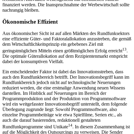
finanziert werden. Die Inanspruchnahme der Werbewirtschaft sollte
nachrangig bleiben.
Ökonomische Effizient
Aus ökonomischer Sicht ist auf allen Märkten des Rundfunksektors
eine effiziente Güter- und Faktoralallokation anzustreben, die gemäß
dem Wirtschaftlichkeitsprinzip ein gebebenes Ziel mit
13
geringstmöglichen Mitteln einen größtmöglichen Erfolg erreicht
.
Die optimale Güterallokation auf dem Rezipientenmarkt entspricht
dabei der konsumptiven Vielfalt.
Ein entscheidender Faktor ist dabei das Innovationsstreben, dass
auch den Rundfunkbereich betrifft. Der Innovationsbegriff kann im
Rundfunkbereich jedoch nicht auf technologische Neuerungen
reduziert werden, die eine erstmalige Anwendung neuen Wissens
darstellen. Im Hinblick auf Neuerungen im Bereich der
Programmproduktion und der Produktion von Programmsoftware
wird ein weitgefasster Innovationsbegriff unterstellt, dem folgende
Überlegung zugrunde liegt: Sowohl Programmsoftware, also
einzelne Programmbeiträge wie etwa Spielfilme, Serien etc., als
auch die darauf basierenden, redaktionell gestalteten
14
Rundfunkprogramme sind Unikate
. In diesem Zusammenhang ist
auf die Möglichkeit des Outsourcings zu verweisen. Die Sender