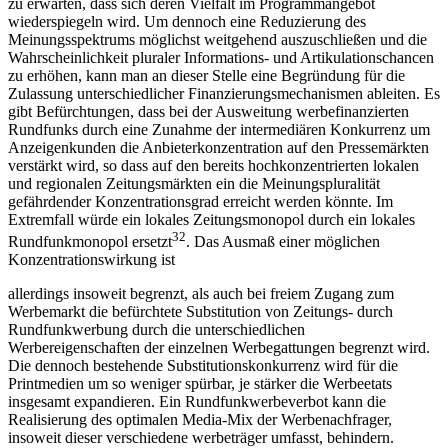
zu erwarten, dass sich deren Vielfalt im Programmangebot
wiederspiegeln wird. Um dennoch eine Reduzierung des
Meinungsspektrums möglichst weitgehend auszuschließen und die
Wahrscheinlichkeit pluraler Informations- und Artikulationschancen
zu erhöhen, kann man an dieser Stelle eine Begründung für die
Zulassung unterschiedlicher Finanzierungsmechanismen ableiten. Es
gibt Befürchtungen, dass bei der Ausweitung werbefinanzierten
Rundfunks durch eine Zunahme der intermediären Konkurrenz um
Anzeigenkunden die Anbieterkonzentration auf den Pressemärkten
verstärkt wird, so dass auf den bereits hochkonzentrierten lokalen
und regionalen Zeitungsmärkten ein die Meinungspluralität
gefährdender Konzentrationsgrad erreicht werden könnte. Im
Extremfall würde ein lokales Zeitungsmonopol durch ein lokales
32
Rundfunkmonopol ersetzt
. Das Ausmaß einer möglichen
Konzentrationswirkung ist
allerdings insoweit begrenzt, als auch bei freiem Zugang zum
Werbemarkt die befürchtete Substitution von Zeitungs- durch
Rundfunkwerbung durch die unterschiedlichen
Werbereigenschaften der einzelnen Werbegattungen begrenzt wird.
Die dennoch bestehende Substitutionskonkurrenz wird für die
Printmedien um so weniger spürbar, je stärker die Werbeetats
insgesamt expandieren. Ein Rundfunkwerbeverbot kann die
Realisierung des optimalen Media-Mix der Werbenachfrager,
insoweit dieser verschiedene werbeträger umfasst, behindern.