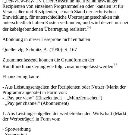
(„Per-View-Pay- TV). Der Ausschluß nicht zahlungswilliger
Rezipienten von einzelnen Programmteilen oder -kanälen ist für
Veranstalter und Rezipienten, je nach Stand der technischen
Entwicklung, für unterschiedliche Übertragungstechniken mit
unterschiedlich hohen Kosten verbunden, und wird derzeit nur bei
24
der kabelgebundenen Übertragung realisiert.
Abbildung in dieser Leseprobe nicht enthalten
Quelle: vlg. Schmitz, A. (1990): S. 167
Zusammenfassend können die Grundformen der
25
Rundfunkfinanzierung wie folgt zusammengefasst werden
Finanzierung kann:
- Aus Leistungsentgelten der Rezipienten oder Nutzer (Markt der
Programmangebote) in Form von:
- „Pay per view“ (Einzelentgelt = „Münzfernsehen“)
- „Pay per channel“ (Abonnement)
1. Aus Leistungsentgelten der werbetreibenden Wirtschaft (Markt
der Werbeträger) in Form von:
- Spotwerbung
- Sponsoring