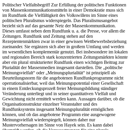
Politischer Vielfaltsbegriff Zur Erfüllung der politischen Funktionen
von Massenkommunikationsmitteln in einer Demokratie muss sich
im Rundfunk die Vielfältigkeit des Volkswillens im Sinne eines
politischen Pluralismus widerspiegeln. Das Pluralismusangebot
bezieht sich auf das gesamte Netz der Massenkommunikation.
Dieses umfasst neben dem Rundfunk u. a. die Presse, vor allem die
Zeitungen. Rundfunk und Zeitung stehen auf den
Rezepientenmärkten zwar in einer gewissen Wettbewerbsbeziehung
zueinander. Sie ergänzen sich aber in großem Umfang und werden
im wesentlichen komplementär genutzt. Bei insbesondere im lokalen
und regionalen Bereich stark konzentrierten Zeitungsmärkten könnte
aber ein plural strukturierter Rundfunk einen wichtigen Beitrag zur
Plurialität der Massenmedien insgesamt darstellen. Die „politische
Meinungsvielfalt“ oder „Meinungsplurialität“ ist prinzipiell als
Beurteilungsnorm für die angebotenen Rundfunkprogramme nicht
operrationalisierbar, weil das Meinungspotential einer Gesellschaft
in einem Entdeckungsprozeß freier Meinungsbildung ständiger
Veränderung unterliegt und in seiner quantitativen Vielfalt und
Gewichtung nicht ermittelt werden kann. Aussagen darüber, ob die
Organisationsstruktur einzelner Veranstalter und des
Rundfunksystems insgesamt Meinungspluralität ermöglichen
können, und ob das angebotene Programm eine ausgewogene
Meinungsvielfalt wiederspiegelt, können daher nur
Mustervorhersagen im Sinne von Hayek sein. Es kann dabei