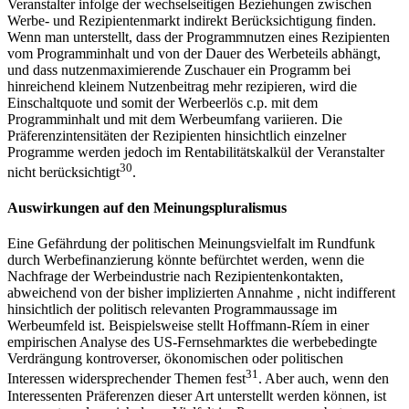
Veranstalter infolge der wechselseitigen Beziehungen zwischen
Werbe- und Rezipientenmarkt indirekt Berücksichtigung finden.
Wenn man unterstellt, dass der Programmnutzen eines Rezipienten
vom Programminhalt und von der Dauer des Werbeteils abhängt,
und dass nutzenmaximierende Zuschauer ein Programm bei
hinreichend kleinem Nutzenbeitrag mehr rezipieren, wird die
Einschaltquote und somit der Werbeerlös c.p. mit dem
Programminhalt und mit dem Werbeumfang variieren. Die
Präferenzintensitäten der Rezipienten hinsichtlich einzelner
Programme werden jedoch im Rentabilitätskalkül der Veranstalter
30
nicht berücksichtigt
.
Auswirkungen auf den Meinungspluralismus
Eine Gefährdung der politischen Meinungsvielfalt im Rundfunk
durch Werbefinanzierung könnte befürchtet werden, wenn die
Nachfrage der Werbeindustrie nach Rezipientenkontakten,
abweichend von der bisher implizierten Annahme , nicht indifferent
hinsichtlich der politisch relevanten Programmaussage im
Werbeumfeld ist. Beispielsweise stellt Hoffmann-Ríem in einer
empirischen Analyse des US-Fernsehmarktes die werbebedingte
Verdrängung kontroverser, ökonomischen oder politischen
31
Interessen widersprechender Themen fest
. Aber auch, wenn den
Interessenten Präferenzen dieser Art unterstellt werden können, ist