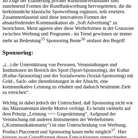
Im Zuge der Etablierung privater Rundfunkveranstalter sind
zunehmend Formen der Rundfunkwerbung hervorgetreten, die die
herkömmliche klassische Spotwerbung ergänzen, teils ersetzen.
Zusammenfassend sind diese innovativen Formen der
absatzfördernder Kommunikation als „Soft Advertising“ zu
bezeichnen. Meist agieren aber diese Werbeformen in der Grauzone
zwischen Werbung und Programm - im Trend gewinnen sie immer
35
36
mehr an Bedeutung
Sponsoring Bente
umfasst den Begriff
Sponsoring:
„(...) die Unterstützung von Personen, Veranstaltungen und
Institutionen im Bereich des Sport (Sport-Sponsoring), der Kultur
(Kultur-Sponsoring) und des Sozialwesens (Sozial-Sponsoring) mit
Geld-, Sach- oder dienstleistungen in der Absicht, eine
kommunikative Leistung zu erhalten und dadurch bestimmte Ziele
zu erreichen“.
Wichtig ist dabei jedoch der Unterschied, daß Sponsoring nicht wie
das Mäzenatentum ideelle Motive verfolgt. Es beruht vielmehr auf
dem Prinzip „Leistung <=> Gegenleistung“. Aufgrund der
Vermischung mit anderen Instrumenten der Werbeformen
(„Kommunikationsmix“) ist eine Unterscheidung von Werbung,
37
Product Placement und Sponsoring kaum mehr möglich
. Hier
können zwei Grundformen dieser Entwicklungen unterschieden