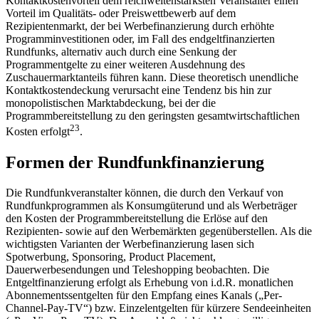
Kontaktkostenvorteil dem reichweitenstärksten Veranstalter einen
Vorteil im Qualitäts- oder Preiswettbewerb auf dem
Rezipientenmarkt, der bei Werbefinanzierung durch erhöhte
Programminvestitionen oder, im Fall des endgeltfinanzierten
Rundfunks, alternativ auch durch eine Senkung der
Programmentgelte zu einer weiteren Ausdehnung des
Zuschauermarktanteils führen kann. Diese theoretisch unendliche
Kontaktkostendeckung verursacht eine Tendenz bis hin zur
monopolistischen Marktabdeckung, bei der die
Programmbereitstellung zu den geringsten gesamtwirtschaftlichen
23
Kosten erfolgt
.
Formen der Rundfunkfinanzierung
Die Rundfunkveranstalter können, die durch den Verkauf von
Rundfunkprogrammen als Konsumgüterund und als Werbeträger
den Kosten der Programmbereitstellung die Erlöse auf den
Rezipienten- sowie auf den Werbemärkten gegenüberstellen. Als die
wichtigsten Varianten der Werbefinanzierung lasen sich
Spotwerbung, Sponsoring, Product Placement,
Dauerwerbesendungen und Teleshopping beobachten. Die
Entgeltfinanzierung erfolgt als Erhebung von i.d.R. monatlichen
Abonnementssentgelten für den Empfang eines Kanals („Per-
Channel-Pay-TV“) bzw. Einzelentgelten für kürzere Sendeeinheiten