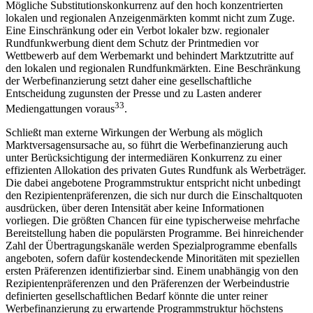
Mögliche Substitutionskonkurrenz auf den hoch konzentrierten
lokalen und regionalen Anzeigenmärkten kommt nicht zum Zuge.
Eine Einschränkung oder ein Verbot lokaler bzw. regionaler
Rundfunkwerbung dient dem Schutz der Printmedien vor
Wettbewerb auf dem Werbemarkt und behindert Marktzutritte auf
den lokalen und regionalen Rundfunkmärkten. Eine Beschränkung
der Werbefinanzierung setzt daher eine gesellschaftliche
Entscheidung zugunsten der Presse und zu Lasten anderer
33
Mediengattungen voraus
.
Schließt man externe Wirkungen der Werbung als möglich
Marktversagensursache au, so führt die Werbefinanzierung auch
unter Berücksichtigung der intermediären Konkurrenz zu einer
effizienten Allokation des privaten Gutes Rundfunk als Werbeträger.
Die dabei angebotene Programmstruktur entspricht nicht unbedingt
den Rezipientenpräferenzen, die sich nur durch die Einschaltquoten
ausdrücken, über deren Intensität aber keine Informationen
vorliegen. Die größten Chancen für eine typischerweise mehrfache
Bereitstellung haben die populärsten Programme. Bei hinreichender
Zahl der Übertragungskanäle werden Spezialprogramme ebenfalls
angeboten, sofern dafür kostendeckende Minoritäten mit speziellen
ersten Präferenzen identifizierbar sind. Einem unabhängig von den
Rezipientenpräferenzen und den Präferenzen der Werbeindustrie
definierten gesellschaftlichen Bedarf könnte die unter reiner
Werbefinanzierung zu erwartende Programmstruktur höchstens