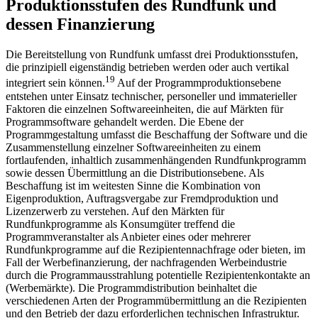
Produktionsstufen des Rundfunk und
dessen Finanzierung
Die Bereitstellung von Rundfunk umfasst drei Produktionsstufen,
die prinzipiell eigenständig betrieben werden oder auch vertikal
19
integriert sein können.
Auf der Programmproduktionsebene
entstehen unter Einsatz technischer, personeller und immaterieller
Faktoren die einzelnen Softwareeinheiten, die auf Märkten für
Programmsoftware gehandelt werden. Die Ebene der
Programmgestaltung umfasst die Beschaffung der Software und die
Zusammenstellung einzelner Softwareeinheiten zu einem
fortlaufenden, inhaltlich zusammenhängenden Rundfunkprogramm
sowie dessen Übermittlung an die Distributionsebene. Als
Beschaffung ist im weitesten Sinne die Kombination von
Eigenproduktion, Auftragsvergabe zur Fremdproduktion und
Lizenzerwerb zu verstehen. Auf den Märkten für
Rundfunkprogramme als Konsumgüter treffend die
Programmveranstalter als Anbieter eines oder mehrerer
Rundfunkprogramme auf die Rezipientennachfrage oder bieten, im
Fall der Werbefinanzierung, der nachfragenden Werbeindustrie
durch die Programmausstrahlung potentielle Rezipientenkontakte an
(Werbemärkte). Die Programmdistribution beinhaltet die
verschiedenen Arten der Programmübermittlung an die Rezipienten
und den Betrieb der dazu erforderlichen technischen Infrastruktur.