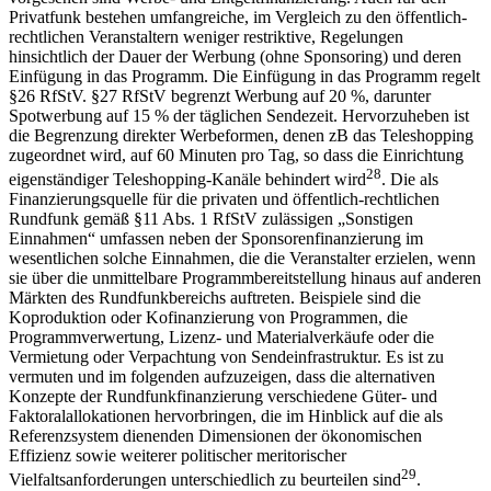
Privatfunk bestehen umfangreiche, im Vergleich zu den öffentlich-
rechtlichen Veranstaltern weniger restriktive, Regelungen
hinsichtlich der Dauer der Werbung (ohne Sponsoring) und deren
Einfügung in das Programm. Die Einfügung in das Programm regelt
§26 RfStV. §27 RfStV begrenzt Werbung auf 20 %, darunter
Spotwerbung auf 15 % der täglichen Sendezeit. Hervorzuheben ist
die Begrenzung direkter Werbeformen, denen zB das Teleshopping
zugeordnet wird, auf 60 Minuten pro Tag, so dass die Einrichtung
28
eigenständiger Teleshopping-Kanäle behindert wird
. Die als
Finanzierungsquelle für die privaten und öffentlich-rechtlichen
Rundfunk gemäß §11 Abs. 1 RfStV zulässigen „Sonstigen
Einnahmen“ umfassen neben der Sponsorenfinanzierung im
wesentlichen solche Einnahmen, die die Veranstalter erzielen, wenn
sie über die unmittelbare Programmbereitstellung hinaus auf anderen
Märkten des Rundfunkbereichs auftreten. Beispiele sind die
Koproduktion oder Kofinanzierung von Programmen, die
Programmverwertung, Lizenz- und Materialverkäufe oder die
Vermietung oder Verpachtung von Sendeinfrastruktur. Es ist zu
vermuten und im folgenden aufzuzeigen, dass die alternativen
Konzepte der Rundfunkfinanzierung verschiedene Güter- und
Faktoralallokationen hervorbringen, die im Hinblick auf die als
Referenzsystem dienenden Dimensionen der ökonomischen
Effizienz sowie weiterer politischer meritorischer
29
Vielfaltsanforderungen unterschiedlich zu beurteilen sind
.