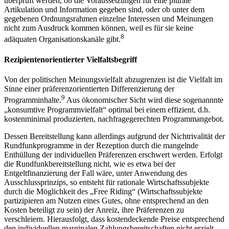
überprüft werden, ob die Voraussetzungen für eine plurale
Artikulation und Information gegeben sind, oder ob unter dem
gegebenen Ordnungsrahmen einzelne Interessen und Meinungen
nicht zum Ausdruck kommen können, weil es für sie keine
8
adäquaten Organisationskanäle gibt.
Rezipientenorientierter Vielfaltsbegriff
Von der politischen Meinungsvielfalt abzugrenzen ist die Vielfalt im
Sinne einer präferenzorientierten Differenzierung der
9
Programminhalte.
Aus ökonomischer Sicht wird diese sogenannnte
„konsumtive Programmvielfalt“ optimal bei einem effizient, d.h.
kostenminimal produzierten, nachfragegerechten Programmangebot.
Dessen Bereitstellung kann allerdings aufgrund der Nichtrivalität der
Rundfunkprogramme in der Rezeption durch die mangelnde
Enthüllung der individuellen Präferenzen erschwert werden. Erfolgt
die Rundfunkbereitstellung nicht, wie es etwa bei der
Entgeltfinanzierung der Fall wäre, unter Anwendung des
Ausschlussprinzips, so entsteht für rationale Wirtschaftssubjekte
durch die Möglichkeit des „Free Riding“ (Wirtschaftssubjekte
partizipieren am Nutzen eines Gutes, ohne entsprechend an den
Kosten beteiligt zu sein) der Anreiz, ihre Präferenzen zu
verschleiern. Hierausfolgt, dass kostendeckende Preise entsprechend
den individuellen marginalen Zahlungsbereitschaften nicht erzielt