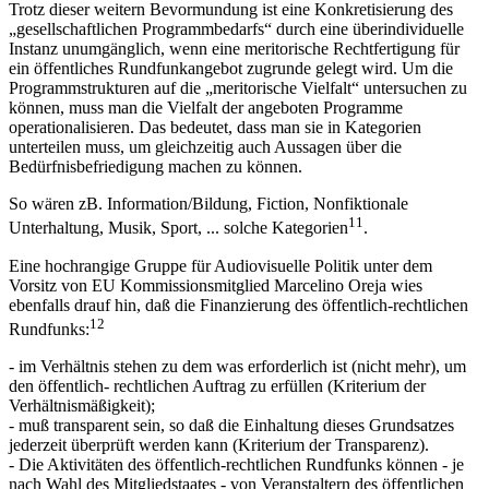
Trotz dieser weitern Bevormundung ist eine Konkretisierung des
„gesellschaftlichen Programmbedarfs“ durch eine überindividuelle
Instanz unumgänglich, wenn eine meritorische Rechtfertigung für
ein öffentliches Rundfunkangebot zugrunde gelegt wird. Um die
Programmstrukturen auf die „meritorische Vielfalt“ untersuchen zu
können, muss man die Vielfalt der angeboten Programme
operationalisieren. Das bedeutet, dass man sie in Kategorien
unterteilen muss, um gleichzeitig auch Aussagen über die
Bedürfnisbefriedigung machen zu können.
So wären zB. Information/Bildung, Fiction, Nonfiktionale
11
Unterhaltung, Musik, Sport, ... solche Kategorien
.
Eine hochrangige Gruppe für Audiovisuelle Politik unter dem
Vorsitz von EU Kommissionsmitglied Marcelino Oreja wies
ebenfalls drauf hin, daß die Finanzierung des öffentlich-rechtlichen
12
Rundfunks:
- im Verhältnis stehen zu dem was erforderlich ist (nicht mehr), um
den öffentlich- rechtlichen Auftrag zu erfüllen (Kriterium der
Verhältnismäßigkeit);
- muß transparent sein, so daß die Einhaltung dieses Grundsatzes
jederzeit überprüft werden kann (Kriterium der Transparenz).
- Die Aktivitäten des öffentlich-rechtlichen Rundfunks können - je
nach Wahl des Mitgliedstaates - von Veranstaltern des öffentlichen