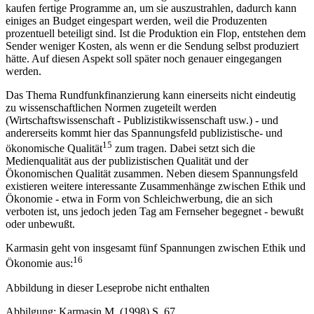
kaufen fertige Programme an, um sie auszustrahlen, dadurch kann
einiges an Budget eingespart werden, weil die Produzenten
prozentuell beteiligt sind. Ist die Produktion ein Flop, entstehen dem
Sender weniger Kosten, als wenn er die Sendung selbst produziert
hätte. Auf diesen Aspekt soll später noch genauer eingegangen
werden.
Das Thema Rundfunkfinanzierung kann einerseits nicht eindeutig
zu wissenschaftlichen Normen zugeteilt werden
(Wirtschaftswissenschaft - Publizistikwissenschaft usw.) - und
andererseits kommt hier das Spannungsfeld publizistische- und
15
ökonomische Qualität
zum tragen. Dabei setzt sich die
Medienqualität aus der publizistischen Qualität und der
Ökonomischen Qualität zusammen. Neben diesem Spannungsfeld
existieren weitere interessante Zusammenhänge zwischen Ethik und
Ökonomie - etwa in Form von Schleichwerbung, die an sich
verboten ist, uns jedoch jeden Tag am Fernseher begegnet - bewußt
oder unbewußt.
Karmasin geht von insgesamt fünf Spannungen zwischen Ethik und
16
Ökonomie aus:
Abbildung in dieser Leseprobe nicht enthalten
Abbilgung: Karmasin M. (1998) S. 67