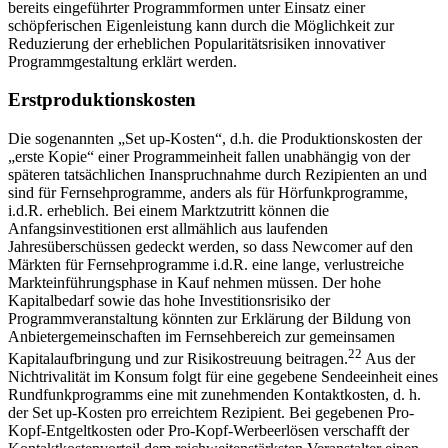
bereits eingeführter Programmformen unter Einsatz einer
schöpferischen Eigenleistung kann durch die Möglichkeit zur
Reduzierung der erheblichen Popularitätsrisiken innovativer
Programmgestaltung erklärt werden.
Erstproduktionskosten
Die sogenannten „Set up-Kosten“, d.h. die Produktionskosten der
„erste Kopie“ einer Programmeinheit fallen unabhängig von der
späteren tatsächlichen Inanspruchnahme durch Rezipienten an und
sind für Fernsehprogramme, anders als für Hörfunkprogramme,
i.d.R. erheblich. Bei einem Marktzutritt können die
Anfangsinvestitionen erst allmählich aus laufenden
Jahresüberschüssen gedeckt werden, so dass Newcomer auf den
Märkten für Fernsehprogramme i.d.R. eine lange, verlustreiche
Markteinführungsphase in Kauf nehmen müssen. Der hohe
Kapitalbedarf sowie das hohe Investitionsrisiko der
Programmveranstaltung könnten zur Erklärung der Bildung von
Anbietergemeinschaften im Fernsehbereich zur gemeinsamen
22
Kapitalaufbringung und zur Risikostreuung beitragen.
Aus der
Nichtrivalität im Konsum folgt für eine gegebene Sendeeinheit eines
Rundfunkprogramms eine mit zunehmenden Kontaktkosten, d. h.
der Set up-Kosten pro erreichtem Rezipient. Bei gegebenen Pro-
Kopf-Entgeltkosten oder Pro-Kopf-Werbeerlösen verschafft der