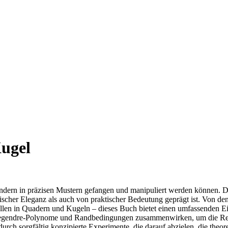
ugel
 sondern in präzisen Mustern gefangen und manipuliert werden können. Di
scher Eleganz als auch von praktischer Bedeutung geprägt ist. Von den
n in Quadern und Kugeln – dieses Buch bietet einen umfassenden Einb
 Legendre-Polynome und Randbedingungen zusammenwirken, um die Re
rch sorgfältig konzipierte Experimente, die darauf abzielen, die theor