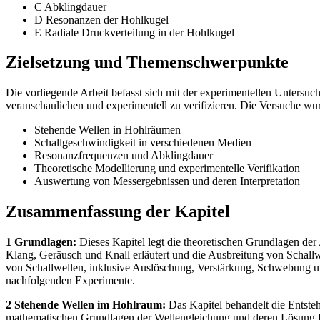
C Abklingdauer
D Resonanzen der Hohlkugel
E Radiale Druckverteilung in der Hohlkugel
Zielsetzung und Themenschwerpunkte
Die vorliegende Arbeit befasst sich mit der experimentellen Untersu
veranschaulichen und experimentell zu verifizieren. Die Versuche 
Stehende Wellen in Hohlräumen
Schallgeschwindigkeit in verschiedenen Medien
Resonanzfrequenzen und Abklingdauer
Theoretische Modellierung und experimentelle Verifikation
Auswertung von Messergebnissen und deren Interpretation
Zusammenfassung der Kapitel
1 Grundlagen:
Dieses Kapitel legt die theoretischen Grundlagen de
Klang, Geräusch und Knall erläutert und die Ausbreitung von Schall
von Schallwellen, inklusive Auslöschung, Verstärkung, Schwebung und 
nachfolgenden Experimente.
2 Stehende Wellen im Hohlraum:
Das Kapitel behandelt die Entste
mathematischen Grundlagen der Wellengleichung und deren Lösung fü