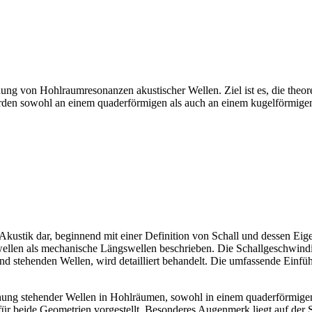
chung von Hohlraumresonanzen akustischer Wellen. Ziel ist es, die the
wurden sowohl an einem quaderförmigen als auch an einem kugelförmig
r Akustik dar, beginnend mit einer Definition von Schall und dessen E
wellen als mechanische Längswellen beschrieben. Die Schallgeschwindi
stehenden Wellen, wird detailliert behandelt. Die umfassende Einführu
hung stehender Wellen in Hohlräumen, sowohl in einem quaderförmigen
r beide Geometrien vorgestellt. Besonderes Augenmerk liegt auf der S