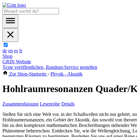
de
en
es
fr
Shop
GRIN Website
Texte veröffentlichen, Rundum-Service genießen
Zur Shop-Startseite
›
Physik - Akustik
Hohlraumresonanzen Quader/K
Zusammenfassung
Leseprobe
Details
Stellen Sie sich eine Welt vor, in der Schallwellen nicht nur gehört,
Hohlraumresonanzen, ein Gebiet der Akustik, das sowohl von theoreti
hin zu den komplexen mathematischen Beschreibungen stehender Welle
Phänomene beherrschen. Entdecken Sie, wie die Wellengleichung,
begrenzten Räumen zu bestimmen. Begleiten Sie uns auf einer Reise du