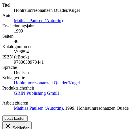
Titel
Hohlraumresonanzen Quader/Kugel
Autor
Mathias Paulsen (Autor:in)
Erscheinungsjahr
1999
Seiten
40
Katalognummer
V98894
ISBN (eBook)
9783638973441
Sprache
Deutsch
Schlagworte
Hohlraumresonanzen
Quader/Kugel
Produktsicherheit
GRIN Publishing GmbH
Arbeit zitieren
Mathias Paulsen (Autor:in)
, 1999, Hohlraumresonanzen Quade
Jetzt kaufen
Schließen