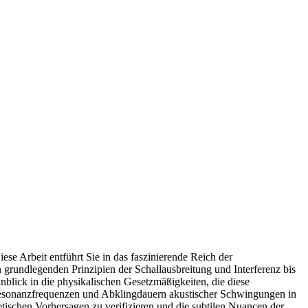
ese Arbeit entführt Sie in das faszinierende Reich der
 grundlegenden Prinzipien der Schallausbreitung und Interferenz bis
lick in die physikalischen Gesetzmäßigkeiten, die diese
sonanzfrequenzen und Abklingdauern akustischer Schwingungen in
etischen Vorhersagen zu verifizieren und die subtilen Nuancen der