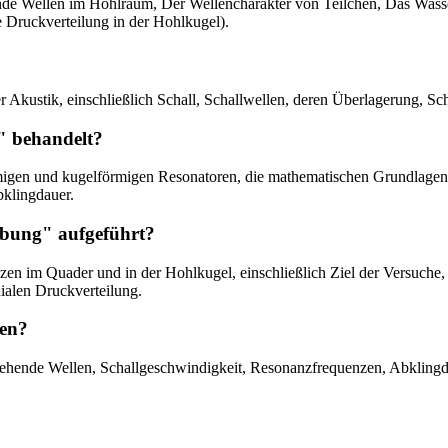
ehende Wellen im Hohlraum, Der Wellencharakter von Teilchen, Das Wa
Druckverteilung in der Hohlkugel).
r Akustik, einschließlich Schall, Schallwellen, deren Überlagerung,
" behandelt?
rmigen und kugelförmigen Resonatoren, die mathematischen Grundlagen
klingdauer.
ibung" aufgeführt?
n im Quader und in der Hohlkugel, einschließlich Ziel der Versuche, 
alen Druckverteilung.
den?
stehende Wellen, Schallgeschwindigkeit, Resonanzfrequenzen, Abkling