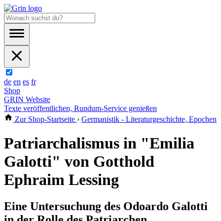
de
en
es
fr
Shop
GRIN Website
Texte veröffentlichen, Rundum-Service genießen
Zur Shop-Startseite
›
Germanistik - Literaturgeschichte, Epochen
Patriarchalismus in "Emilia
Galotti" von Gotthold
Ephraim Lessing
Eine Untersuchung des Odoardo Galotti
in der Rolle des Patriarchen