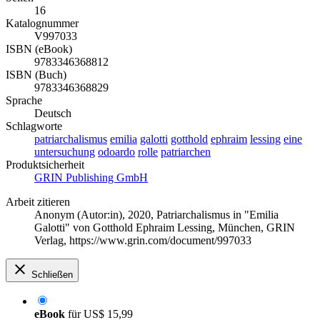
16
Katalognummer
V997033
ISBN (eBook)
9783346368812
ISBN (Buch)
9783346368829
Sprache
Deutsch
Schlagworte
patriarchalismus
emilia
galotti
gotthold
ephraim
lessing
eine
untersuchung
odoardo
rolle
patriarchen
Produktsicherheit
GRIN Publishing GmbH
Arbeit zitieren
Anonym (Autor:in)
, 2020, Patriarchalismus in "Emilia
Galotti" von Gotthold Ephraim Lessing, München, GRIN
Verlag, https://www.grin.com/document/997033
Schließen
eBook
für
US$ 15,99