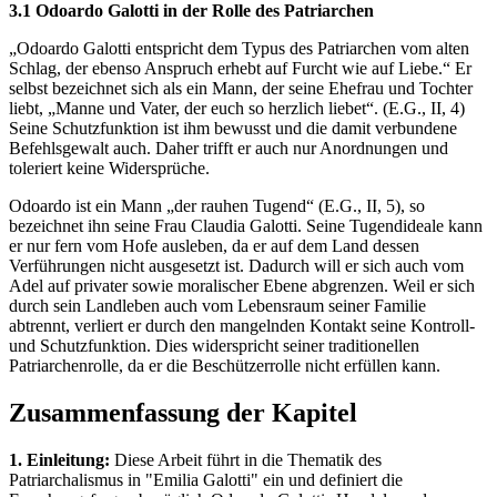
3.1 Odoardo Galotti in der Rolle des Patriarchen
„Odoardo Galotti entspricht dem Typus des Patriarchen vom alten
Schlag, der ebenso Anspruch erhebt auf Furcht wie auf Liebe.“ Er
selbst bezeichnet sich als ein Mann, der seine Ehefrau und Tochter
liebt, „Manne und Vater, der euch so herzlich liebet“. (E.G., II, 4)
Seine Schutzfunktion ist ihm bewusst und die damit verbundene
Befehlsgewalt auch. Daher trifft er auch nur Anordnungen und
toleriert keine Widersprüche.
Odoardo ist ein Mann „der rauhen Tugend“ (E.G., II, 5), so
bezeichnet ihn seine Frau Claudia Galotti. Seine Tugendideale kann
er nur fern vom Hofe ausleben, da er auf dem Land dessen
Verführungen nicht ausgesetzt ist. Dadurch will er sich auch vom
Adel auf privater sowie moralischer Ebene abgrenzen. Weil er sich
durch sein Landleben auch vom Lebensraum seiner Familie
abtrennt, verliert er durch den mangelnden Kontakt seine Kontroll-
und Schutzfunktion. Dies widerspricht seiner traditionellen
Patriarchenrolle, da er die Beschützerrolle nicht erfüllen kann.
Zusammenfassung der Kapitel
1. Einleitung:
Diese Arbeit führt in die Thematik des
Patriarchalismus in "Emilia Galotti" ein und definiert die