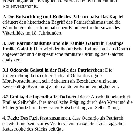
Forschungsfragen bezüglich Odoardo Galottis Handeln und
Rollenverständnis.
2. Die Entwicklung und Rolle des Patriarchats:
Das Kapitel
erläutert den historischen Begriff des Patriarchalismus und die
Wandlungen der patriarchalischen Familienstruktur sowie des
Väterbildes im 18. Jahrhundert.
3. Der Patriarchalismus und die Familie Galotti in Lessings
Emilia Galotti:
Hier wird der theoretische Rahmen auf das Drama
angewendet und die spezifische familiäre Ordnung der Galottis
analysiert.
3.1 Odoardo Galotti in der Rolle des Patriarchen:
Die
Untersuchung konzentriert sich auf Odoardos rigide
Moralvorstellungen, sein Scheitern als Beschützer und seine
zwiespältige Beziehung zu den anderen Familienmitgliedern.
3.2 Emilia, die tugendhafte Tochter:
Dieser Abschnitt beleuchtet
Emilias Selbstbild, ihre moralische Prägung durch den Vater und die
Hintergründe ihrer bewussten Entscheidung zur Selbsttötung.
4. Fazit:
Das Fazit fasst zusammen, dass Odoardo als Patriarch
scheitert und sein starres Wertesystem maßgeblich zur tragischen
Katastrophe des Stücks beiträgt.