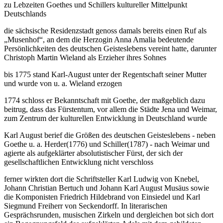
zu Lebzeiten Goethes und Schillers kultureller Mittelpunkt
Deutschlands
die sächsische Residenzstadt genoss damals bereits einen Ruf als
„Musenhof“, an dem die Herzogin Anna Amalia bedeutende
Persönlichkeiten des deutschen Geisteslebens vereint hatte, darunter
Christoph Martin Wieland als Erzieher ihres Sohnes
bis 1775 stand Karl-August unter der Regentschaft seiner Mutter
und wurde von u. a. Wieland erzogen
1774 schloss er Bekanntschaft mit Goethe, der maßgeblich dazu
beitrug, dass das Fürstentum, vor allem die Städte Jena und Weimar,
zum Zentrum der kulturellen Entwicklung in Deutschland wurde
Karl August berief die Größen des deutschen Geisteslebens - neben
Goethe u. a. Herder(1776) und Schiller(1787) - nach Weimar und
agierte als aufgeklärter absolutistischer Fürst, der sich der
gesellschaftlichen Entwicklung nicht verschloss
ferner wirkten dort die Schriftsteller Karl Ludwig von Knebel,
Johann Christian Bertuch und Johann Karl August Musäus sowie
die Komponisten Friedrich Hildebrand von Einsiedel und Karl
Siegmund Freiherr von Seckendorff. In literarischen
Gesprächsrunden, musischen Zirkeln und dergleichen bot sich dort