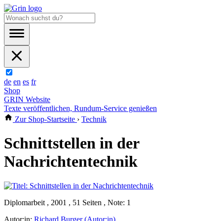
de
en
es
fr
Shop
GRIN Website
Texte veröffentlichen, Rundum-Service genießen
Zur Shop-Startseite
›
Technik
Schnittstellen in der
Nachrichtentechnik
Diplomarbeit , 2001 , 51 Seiten , Note: 1
Autor:in:
Richard Burger (Autor:in)