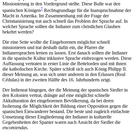
Missionierung in den Vordergrund stellte. Diese Bulle war den
7
spanischen Königen
Rechtsgrundlage für die Inanspruchnahme der
Macht in Amerika. Im Zusammenhang mit der Frage der
Christianisierung trat auch schnell das Problem der Sprache auf. In
welcher Sprache sollten die Indianer zum christlichen Glauben
bekehrt werden?
Die eine Seite wollte die Eingeborenen möglichst schnell
missionieren und trat deshalb dafür ein, die Pfarrer die
Indianersprachen lernen zu lassen. Erst danach sollten die Indianer
in die spanische Kultur inklusive Sprache einbezogen werden. Diese
Auffassung vertraten in erster Linie die Bettelorden und mit ihnen
die katholischen Kirche. Später schloß sich auch König Philipp II.
dieser Meinung an, was sich unter anderem in den Erlassen (Real
Cédulas) in der zweiten Hälfte des 16. Jahrhunderts zeigt.
Der Indienrat hingegen, der die Meinung der spanischen Siedler in
den Kolonien vertrat, drängte auf eine möglichst schnelle
Akkulturation der eingeborenen Bevölkerung, da bei deren
Isolierung die Möglichkeit der Bildung einer Opposition gegen die
spanischen Einwanderer bestand. Die beste und zugleich einfachste
Umsetzung dieser Eingliederung der Indianer in kulturelle
Gegebenheiten der Spanier waren nach Ansicht der Siedler die
encomiendas
.