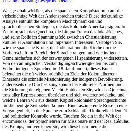
Zusammenfassung
Leseprobe
Details
Was geschah wirklich, als die spanischen Konquistadoren auf die
vielschichtige Welt der Andensprachen trafen? Diese tiefgründige
Analyse enthüllt die komplexen Machtdynamiken und
sprachpolitischen Strategien, die das koloniale Amerika prägten. Im
Zentrum steht das Quechua, die Lingua Franca des Inka-Reiches,
und seine Rolle im Spannungsfeld zwischen Christianisierung,
kultureller Assimilation und imperialen Interessen. Verfolgen Sie,
wie die spanische Krone, der Indienrat und die Kirche um die
Vorherrschaft im Bereich der Sprache rangen, und wie indigene
Gemeinschaften sich der erzwungenen Hispanisierung widersetzten.
Von den anfänglichen Verständigungsschwierigkeiten bis zum
Verbot indigener Sprachen im 18. Jahrhundert, dieses Buch
beleuchtet die oft widersprüchlichen Ziele der Kolonialherren:
Einerseits die schnelle Missionierung der indigenen Bevölkerung,
andererseits die Durchsetzung spanischer kultureller Normen und
die Sicherung der eigenen Macht. Entdecken Sie, wie das Quechua,
trotz aller Repressionen, überlebte und sich weiterentwickelte, und
welche Lehren wir aus diesem Kapitel kolonialer Sprachgeschichte
für die heutige Zeit ziehen können. Eine faszinierende Reise in eine
Vergangenheit, in der Sprache zum Schlachtfeld kultureller Identität
und politischer Kontrolle wurde. Tauchen Sie ein in die Welt der
encomiendas, der Sprachlehren für Missionare und der Real Cédulas
des Königs, und verstehen Sie, wie diese Instrumente die