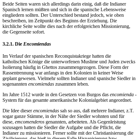
Beide Seiten waren sich allerdings darin einig, daß die Indianer
Spanisch lernen müßten und sich in die spanische Lebensweise
eingliedern sollten. Der Unterschied bestand jedoch, wie oben
beschreiben, im Zeitpunkt des Beginns der Erziehung. Die
kirchliche Seite wollte dies nach der erfolgreichen Missionierung,
die Gegenseite sofort.
3.2.1. Die
Encomiendas
Im Verlauf der spanischen Reconquistakriege hatten die
katholischen Könige die unterworfenen Muslime und Juden zwecks
Isolierung häufig in Ghettos zusammengezogen. Diese Form der
Rassentrennung war anfangs in den Kolonien in keiner Weise
geplant gewesen. Vielmehr sollten Indianer und spanische Siedler in
sogenannten
encomiendas
zusammen leben.
Im Jahre 1512 wurde in den Gesetzen von Burgos das
encomienda
-
System für das gesamte amerikanische Kolonialgebiet angeordnet.
Die Idee dieser
encomiendas
sah so aus, daß mehrere Indianer, z.T.
sogar ganze Stämme, in der Nähe der Siedler wohnten und für
diese,
emcomenderos
genannten, arbeiteten. Als Gegenleistung
sozusagen hatten die Siedler die Aufgabe und die Pflicht, die
Indianer zu missionieren. Ferner sollte mit der Christianisierung die
Zivilisierung, das hieß in diesem Falle Hispanisierung bzw.