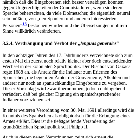
nämlich daß die Eingeborenen sich besser verteidigen könnten
gegen Ungerechtigkeiten der Conquistadoren, wenn sie deren
Sprache beherrschten, da viele Dolmetscher, die eigentlich neutral
sein müßten, von „den Spaniern und anderen interessierten
16
Personen“
bestochen würden und die Übersetzungen in ihrem
Sinne willkürlich veränderten.
3.2.4. Verdrängung und Verbot der „
lenguas generales
“
In den achtziger Jahren des 17. Jahrhunderts verzeichnete sich zum
ersten Mal ein zuerst noch relativ kleiner aber doch entscheidender
Wechsel in der kolonialen Sprachpolitik. Der Bischof von Oaxaca
regte 1688 an, als Anreiz für die Indianer zum Erlernen des
Spanischen, die begehrten Ämter der Gouverneure, Alkalden und
anderer nur noch an spanischkundige Eingeborene zu vergeben.
Dieser Vorschlag wird zwar übernommen, jedoch dahingehend
verändert, daß bei gleicher Eignung ein spanischsprechender
Indianer vorzuziehen sei.
In einer weiteren Verordnung vom 30. Mai 1691 allerdings wird die
Kenntnis des Spanischen als obligatorisch für die Erlangung eines
Amtes erklärt. Dies ist die tiefstgreifende Veränderung der
grundsätzlichen Sprachpolitik seit Philipp II.
Auch in diesen neuen Verordnungen zeigt sich erneut die