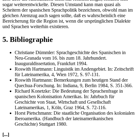
sogar weiterentwickelte. Diesen Umstand kann man quasi als
Scheitern der spanischen Sprachpolitik bezeichnen, obwohl man im
gleichen Atemzug auch sagen sollte, daß es wahrscheinlich eine
Bereicherung für die Region ist, wenn die ursprünglichen Dialekte
und Sprachen weiterhin existieren.
5. Bibliographie
Christiane Dümmler: Sprachgeschichte des Spanischen in
Neu-Granada vom 16. bis zum 18. Jahrhundert.
Inauguraldissertation, Frankfurt 1994.
Roswith Hartmann: Linguistik im Andengebiet. In: Zeitschrift
für Lateinamerika, 4, Wien 1972, S. 97-131.
Roswith Hartmann: Bemerkungen zum heutigen Stand der
Quechua-Forschung. In: Indiana, 9, Berlin 1984, S. 351-366.
Richard Konetzke: Die Bedeutung der Sprachenfrage in
spanischen Kolonisation Amerikas. In: Jahrbuch für
Geschichte von Staat, Wirtschaft und Gesellschaft
Lateinamerikas, 1, Köln, Graz 1964, S. 72-116.
Horst Pietschmann: Die staatliche Organisation des kolonialen
Iberoamerika. (Handbuch der lateinamerikanischen
Geschichte) Stuttgart 1980.
[...]