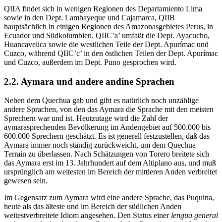
QIIA findet sich in wenigen Regionen des Departamiento Lima
sowie in den Dept. Lambayeque und Cajamarca, QIIB
hauptsächlich in einigen Regionen des Amazonasgebietes Perus, in
Ecuador und Südkolumbien. QIIC’a’ umfaßt die Dept. Ayacucho,
Huancavelica sowie die westlichen Teile der Dept. Apurímac und
Cuzco, während QIIC’c’ in den östlichen Teilen der Dept. Apurímac
und Cuzco, außerdem im Dept. Puno gesprochen wird.
2.2. Aymara und andere andine Sprachen
Neben dem Quechua gab und gibt es natürlich noch unzählige
andere Sprachen, von den das Aymara die Sprache mit den meisten
Sprechern war und ist. Heutzutage wird die Zahl der
aymarasprechenden Bevölkerung im Andengebiet auf 500.000 bis
600.000 Sprechern geschätzt. Es ist generell festzustellen, daß das
Aymara immer noch ständig zurückweicht, um dem Quechua
Terrain zu überlassen. Nach Schätzungen von Torero breitete sich
das Aymara erst im 13. Jahrhundert auf dem Altiplano aus, und muß
ursprünglich am weitesten im Bereich der mittleren Anden verbreitet
gewesen sein.
Im Gegensatz zum Aymara wird eine andere Sprache, das Puquina,
heute als das älteste und im Bereich der südlichen Anden
weitestverbreitete Idiom angesehen. Den Status einer
lengua general