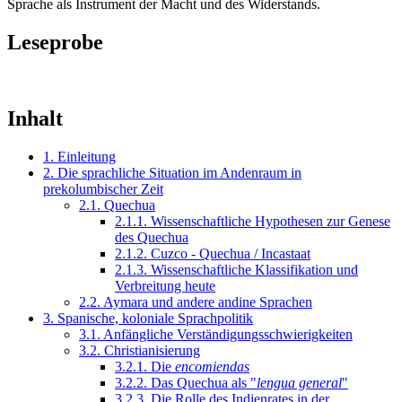
Sprache als Instrument der Macht und des Widerstands.
Leseprobe
Inhalt
1. Einleitung
2. Die sprachliche Situation im Andenraum in
prekolumbischer Zeit
2.1. Quechua
2.1.1. Wissenschaftliche Hypothesen zur Genese
des Quechua
2.1.2. Cuzco - Quechua / Incastaat
2.1.3. Wissenschaftliche Klassifikation und
Verbreitung heute
2.2. Aymara und andere andine Sprachen
3. Spanische, koloniale Sprachpolitik
3.1. Anfängliche Verständigungsschwierigkeiten
3.2. Christianisierung
3.2.1. Die
encomiendas
3.2.2. Das Quechua als "
lengua general
"
3.2.3. Die Rolle des Indienrates in der