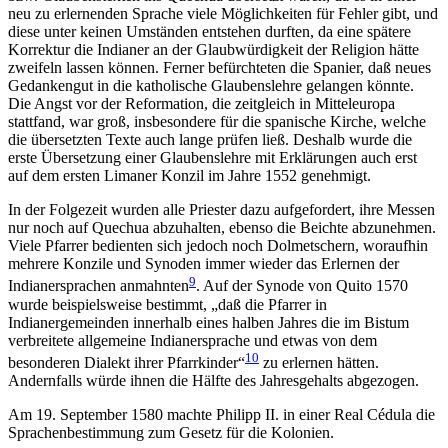
neu zu erlernenden Sprache viele Möglichkeiten für Fehler gibt, und
diese unter keinen Umständen entstehen durften, da eine spätere
Korrektur die Indianer an der Glaubwürdigkeit der Religion hätte
zweifeln lassen können. Ferner befürchteten die Spanier, daß neues
Gedankengut in die katholische Glaubenslehre gelangen könnte.
Die Angst vor der Reformation, die zeitgleich in Mitteleuropa
stattfand, war groß, insbesondere für die spanische Kirche, welche
die übersetzten Texte auch lange prüfen ließ. Deshalb wurde die
erste Übersetzung einer Glaubenslehre mit Erklärungen auch erst
auf dem ersten Limaner Konzil im Jahre 1552 genehmigt.
In der Folgezeit wurden alle Priester dazu aufgefordert, ihre Messen
nur noch auf Quechua abzuhalten, ebenso die Beichte abzunehmen.
Viele Pfarrer bedienten sich jedoch noch Dolmetschern, woraufhin
mehrere Konzile und Synoden immer wieder das Erlernen der
9
Indianersprachen anmahnten
. Auf der Synode von Quito 1570
wurde beispielsweise bestimmt, „daß die Pfarrer in
Indianergemeinden innerhalb eines halben Jahres die im Bistum
verbreitete allgemeine Indianersprache und etwas von dem
10
besonderen Dialekt ihrer Pfarrkinder“
zu erlernen hätten.
Andernfalls würde ihnen die Hälfte des Jahresgehalts abgezogen.
Am 19. September 1580 machte Philipp II. in einer Real Cédula die
Sprachenbestimmung zum Gesetz für die Kolonien.