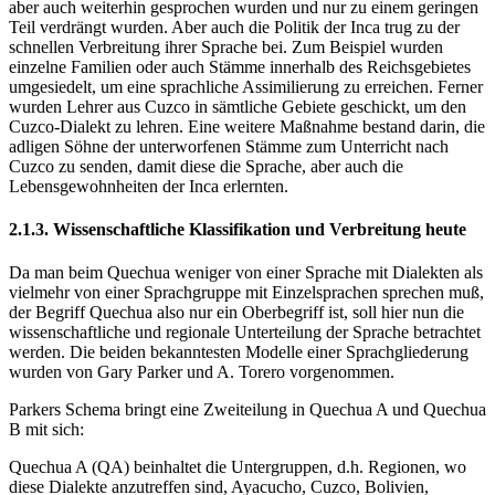
aber auch weiterhin gesprochen wurden und nur zu einem geringen
Teil verdrängt wurden. Aber auch die Politik der Inca trug zu der
schnellen Verbreitung ihrer Sprache bei. Zum Beispiel wurden
einzelne Familien oder auch Stämme innerhalb des Reichsgebietes
umgesiedelt, um eine sprachliche Assimilierung zu erreichen. Ferner
wurden Lehrer aus Cuzco in sämtliche Gebiete geschickt, um den
Cuzco-Dialekt zu lehren. Eine weitere Maßnahme bestand darin, die
adligen Söhne der unterworfenen Stämme zum Unterricht nach
Cuzco zu senden, damit diese die Sprache, aber auch die
Lebensgewohnheiten der Inca erlernten.
2.1.3. Wissenschaftliche Klassifikation und Verbreitung heute
Da man beim Quechua weniger von einer Sprache mit Dialekten als
vielmehr von einer Sprachgruppe mit Einzelsprachen sprechen muß,
der Begriff Quechua also nur ein Oberbegriff ist, soll hier nun die
wissenschaftliche und regionale Unterteilung der Sprache betrachtet
werden. Die beiden bekanntesten Modelle einer Sprachgliederung
wurden von Gary Parker und A. Torero vorgenommen.
Parkers Schema bringt eine Zweiteilung in Quechua A und Quechua
B mit sich:
Quechua A (QA) beinhaltet die Untergruppen, d.h. Regionen, wo
diese Dialekte anzutreffen sind, Ayacucho, Cuzco, Bolivien,