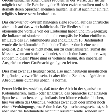
Ordensgeistlichen lösten dieses Problem in der Weise, daß sie die
möglichst schnelle Bekehrung der Heiden erzielen wollten und sich
deshalb deren Sprachen aneignen mußten. Hier ist auch nur ein rein
religiöses Interesse zu beobachten.
Das
encomienda
-System hingegen zielte sowohl auf das christliche
aber auch auf das wirtschaftliche ab. Die Siedler sollten
ökonomische Vorteile von der Eroberung haben und im Gegenzug
die Indianer missionieren und in die europäische Kultur einführen.
Im Laufe des 17. Jahrhunderts und endgültig im 18. Jahrhundert
wurde die herkömmliche Politik der Toleranz durch eine neue
abgelöst. Ziel war es nicht mehr, nur zu christianisieren, zumal die
Mission wenn auch nicht vollendet, so doch durchaus initiiert war,
sondern in dieser Phase ging es vielmehr darum, den imperialen
Ansprüchen einer Großmacht genüge zu leisten.
Dies mag zwar aus heutiger Sicht, also nach heutigem moralischen
Empfinden, verwerflich sein, ist aber für die Zeit des aufgeklärten
Absolutismus durchaus üblich, ja normal.
Ferner bleibt festzustellen, daß trotz der Absicht der spanischen
Kolonialherren, mittel- oder langfristig, das Spanische zur einzigen
Sprache zu machen, einige indianischen Idiome erhalten blieben,
hier vor allem das Quechua, welches zwar auch oder immer noch
einem Verdrängungsprozeß durch das Spanische ausgesetzt ist, sich
aber über die Jahrhunderte nicht nur resistent zeigte, sondern sich