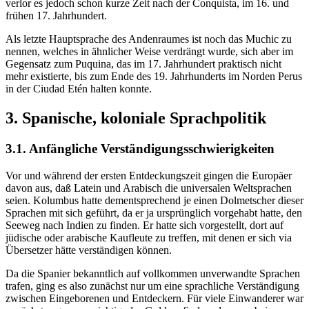
verlor es jedoch schon kurze Zeit nach der Conquista, im 16. und
frühen 17. Jahrhundert.
Als letzte Hauptsprache des Andenraumes ist noch das Muchic zu
nennen, welches in ähnlicher Weise verdrängt wurde, sich aber im
Gegensatz zum Puquina, das im 17. Jahrhundert praktisch nicht
mehr existierte, bis zum Ende des 19. Jahrhunderts im Norden Perus
in der Ciudad Etén halten konnte.
3. Spanische, koloniale Sprachpolitik
3.1. Anfängliche Verständigungsschwierigkeiten
Vor und während der ersten Entdeckungszeit gingen die Europäer
davon aus, daß Latein und Arabisch die universalen Weltsprachen
seien. Kolumbus hatte dementsprechend je einen Dolmetscher dieser
Sprachen mit sich geführt, da er ja ursprünglich vorgehabt hatte, den
Seeweg nach Indien zu finden. Er hatte sich vorgestellt, dort auf
jüdische oder arabische Kaufleute zu treffen, mit denen er sich via
Übersetzer hätte verständigen können.
Da die Spanier bekanntlich auf vollkommen unverwandte Sprachen
trafen, ging es also zunächst nur um eine sprachliche Verständigung
zwischen Eingeborenen und Entdeckern. Für viele Einwanderer war