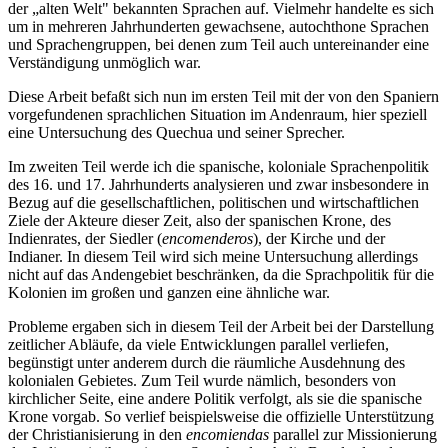
der „alten Welt" bekannten Sprachen auf. Vielmehr handelte es sich
um in mehreren Jahrhunderten gewachsene, autochthone Sprachen
und Sprachengruppen, bei denen zum Teil auch untereinander eine
Verständigung unmöglich war.
Diese Arbeit befaßt sich nun im ersten Teil mit der von den Spaniern
vorgefundenen sprachlichen Situation im Andenraum, hier speziell
eine Untersuchung des Quechua und seiner Sprecher.
Im zweiten Teil werde ich die spanische, koloniale Sprachenpolitik
des 16. und 17. Jahrhunderts analysieren und zwar insbesondere in
Bezug auf die gesellschaftlichen, politischen und wirtschaftlichen
Ziele der Akteure dieser Zeit, also der spanischen Krone, des
Indienrates, der Siedler (
encomenderos
), der Kirche und der
Indianer. In diesem Teil wird sich meine Untersuchung allerdings
nicht auf das Andengebiet beschränken, da die Sprachpolitik für die
Kolonien im großen und ganzen eine ähnliche war.
Probleme ergaben sich in diesem Teil der Arbeit bei der Darstellung
zeitlicher Abläufe, da viele Entwicklungen parallel verliefen,
begünstigt unter anderem durch die räumliche Ausdehnung des
kolonialen Gebietes. Zum Teil wurde nämlich, besonders von
kirchlicher Seite, eine andere Politik verfolgt, als sie die spanische
Krone vorgab. So verlief beispielsweise die offizielle Unterstützung
der Christianisierung in den
encomiendas
parallel zur Missionierung