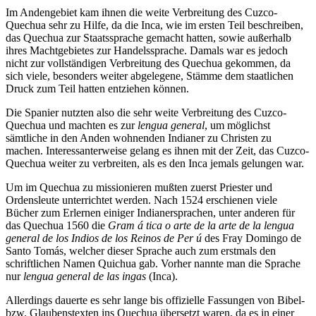
Im Andengebiet kam ihnen die weite Verbreitung des Cuzco-
Quechua sehr zu Hilfe, da die Inca, wie im ersten Teil beschreiben,
das Quechua zur Staatssprache gemacht hatten, sowie außerhalb
ihres Machtgebietes zur Handelssprache. Damals war es jedoch
nicht zur vollständigen Verbreitung des Quechua gekommen, da
sich viele, besonders weiter abgelegene, Stämme dem staatlichen
Druck zum Teil hatten entziehen können.
Die Spanier nutzten also die sehr weite Verbreitung des Cuzco-
Quechua und machten es zur
lengua general
, um möglichst
sämtliche in den Anden wohnenden Indianer zu Christen zu
machen. Interessanterweise gelang es ihnen mit der Zeit, das Cuzco-
Quechua weiter zu verbreiten, als es den Inca jemals gelungen war.
Um im Quechua zu missionieren mußten zuerst Priester und
Ordensleute unterrichtet werden. Nach 1524 erschienen viele
Bücher zum Erlernen einiger Indianersprachen, unter anderen für
das Quechua 1560 die
Gram á tica o arte de la arte de la lengua
general de los Indios de los Reinos de Per ú
des Fray Domingo de
Santo Tomás, welcher dieser Sprache auch zum erstmals den
schriftlichen Namen Quichua gab. Vorher nannte man die Sprache
nur
lengua general de las ingas
(Inca).
Allerdings dauerte es sehr lange bis offizielle Fassungen von Bibel-
bzw. Glaubenstexten ins Quechua übersetzt waren, da es in einer