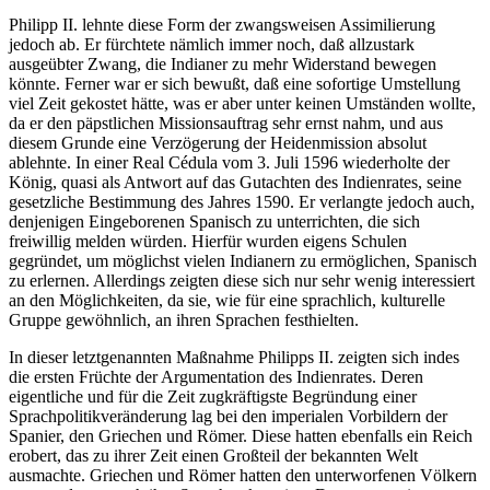
Philipp II. lehnte diese Form der zwangsweisen Assimilierung
jedoch ab. Er fürchtete nämlich immer noch, daß allzustark
ausgeübter Zwang, die Indianer zu mehr Widerstand bewegen
könnte. Ferner war er sich bewußt, daß eine sofortige Umstellung
viel Zeit gekostet hätte, was er aber unter keinen Umständen wollte,
da er den päpstlichen Missionsauftrag sehr ernst nahm, und aus
diesem Grunde eine Verzögerung der Heidenmission absolut
ablehnte. In einer Real Cédula vom 3. Juli 1596 wiederholte der
König, quasi als Antwort auf das Gutachten des Indienrates, seine
gesetzliche Bestimmung des Jahres 1590. Er verlangte jedoch auch,
denjenigen Eingeborenen Spanisch zu unterrichten, die sich
freiwillig melden würden. Hierfür wurden eigens Schulen
gegründet, um möglichst vielen Indianern zu ermöglichen, Spanisch
zu erlernen. Allerdings zeigten diese sich nur sehr wenig interessiert
an den Möglichkeiten, da sie, wie für eine sprachlich, kulturelle
Gruppe gewöhnlich, an ihren Sprachen festhielten.
In dieser letztgenannten Maßnahme Philipps II. zeigten sich indes
die ersten Früchte der Argumentation des Indienrates. Deren
eigentliche und für die Zeit zugkräftigste Begründung einer
Sprachpolitikveränderung lag bei den imperialen Vorbildern der
Spanier, den Griechen und Römer. Diese hatten ebenfalls ein Reich
erobert, das zu ihrer Zeit einen Großteil der bekannten Welt
ausmachte. Griechen und Römer hatten den unterworfenen Völkern