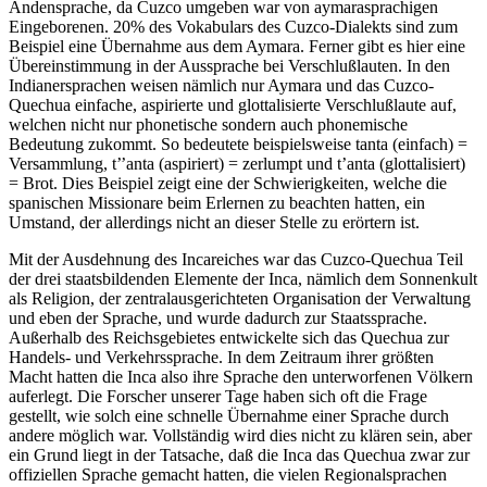
Andensprache, da Cuzco umgeben war von aymarasprachigen
Eingeborenen. 20% des Vokabulars des Cuzco-Dialekts sind zum
Beispiel eine Übernahme aus dem Aymara. Ferner gibt es hier eine
Übereinstimmung in der Aussprache bei Verschlußlauten. In den
Indianersprachen weisen nämlich nur Aymara und das Cuzco-
Quechua einfache, aspirierte und glottalisierte Verschlußlaute auf,
welchen nicht nur phonetische sondern auch phonemische
Bedeutung zukommt. So bedeutete beispielsweise tanta (einfach) =
Versammlung, t’’anta (aspiriert) = zerlumpt und t’anta (glottalisiert)
= Brot. Dies Beispiel zeigt eine der Schwierigkeiten, welche die
spanischen Missionare beim Erlernen zu beachten hatten, ein
Umstand, der allerdings nicht an dieser Stelle zu erörtern ist.
Mit der Ausdehnung des Incareiches war das Cuzco-Quechua Teil
der drei staatsbildenden Elemente der Inca, nämlich dem Sonnenkult
als Religion, der zentralausgerichteten Organisation der Verwaltung
und eben der Sprache, und wurde dadurch zur Staatssprache.
Außerhalb des Reichsgebietes entwickelte sich das Quechua zur
Handels- und Verkehrssprache. In dem Zeitraum ihrer größten
Macht hatten die Inca also ihre Sprache den unterworfenen Völkern
auferlegt. Die Forscher unserer Tage haben sich oft die Frage
gestellt, wie solch eine schnelle Übernahme einer Sprache durch
andere möglich war. Vollständig wird dies nicht zu klären sein, aber
ein Grund liegt in der Tatsache, daß die Inca das Quechua zwar zur
offiziellen Sprache gemacht hatten, die vielen Regionalsprachen