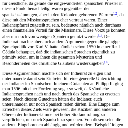
für Geistliche, da gerade die eingewanderten spanischen Priester in
diesem Punkt benachteiligt waren gegenüber den
12
spanischstämmigen, aber in den Kolonien geborenen Pfarrern
, da
diese mit den Missionssprachen eher vertraut waren. Einer
Indianerpfarrei zugeteilt zu sein, bedeutete nämlich auch durchaus
einen finanziellen Vorteil für die Missionare. Diese Vorzüge konnten
13
aber nur noch von wenigen Spaniern genutzt werden
. Der
Indienrat brachte aber auch andere Argumente gegen die gängige
Sprachpolitik vor. Karl V. hatte nämlich schon 1550 in einer Real
Cédula behauptet, daß die indianischen Sprachen eigentlich zu
primitiv seien, um in ihnen die gesamten Mysterien und
14
Besonderheiten des christliche Glaubens wiederzugeben
.
Diese Argumentation machte sich der Indienrat zu eigen und
untermauerte damit sein Eintreten für eine generelle Unterrichtung
der Indianer im Spanischen. In einem Gutachten an Philipp II. ging
man 1596 mit einer Forderung sogar so weit, daß sämtliche
Indianersprachen nach und nach durch das Spanische zu ersetzen
seien. Nach diesem Gutachten hätten die Indianer, auch
untereinander, nur noch Spanisch reden dürfen. Eine Etappe zum
Erreichen dieses Ziels wäre gewesen, die Kaziken und anderen
Oberen der Indianerstämme bei hoher Strafandrohung zu
verpflichten, nur noch Spanisch zu sprechen. Von diesen seien die
anderen Eingeborenen abhängig und würden dem ‘Beispiel’ folgen.