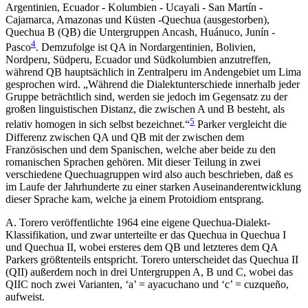
Argentinien, Ecuador - Kolumbien - Ucayali - San Martín -
Cajamarca, Amazonas und Küsten -Quechua (ausgestorben),
Quechua B (QB) die Untergruppen Ancash, Huánuco, Junín -
4
Pasco
. Demzufolge ist QA in Nordargentinien, Bolivien,
Nordperu, Südperu, Ecuador und Südkolumbien anzutreffen,
während QB hauptsächlich in Zentralperu im Andengebiet um Lima
gesprochen wird. „Während die Dialektunterschiede innerhalb jeder
Gruppe beträchtlich sind, werden sie jedoch im Gegensatz zu der
großen linguistischen Distanz, die zwischen A und B besteht, als
5
relativ homogen in sich selbst bezeichnet.“
Parker vergleicht die
Differenz zwischen QA und QB mit der zwischen dem
Französischen und dem Spanischen, welche aber beide zu den
romanischen Sprachen gehören. Mit dieser Teilung in zwei
verschiedene Quechuagruppen wird also auch beschrieben, daß es
im Laufe der Jahrhunderte zu einer starken Auseinanderentwicklung
dieser Sprache kam, welche ja einem Protoidiom entsprang.
A. Torero veröffentlichte 1964 eine eigene Quechua-Dialekt-
Klassifikation, und zwar unterteilte er das Quechua in Quechua I
und Quechua II, wobei ersteres dem QB und letzteres dem QA
Parkers größtenteils entspricht. Torero unterscheidet das Quechua II
(QII) außerdem noch in drei Untergruppen A, B und C, wobei das
QIIC noch zwei Varianten, ‘a’ = ayacuchano und ‘c’ = cuzqueño,
aufweist.