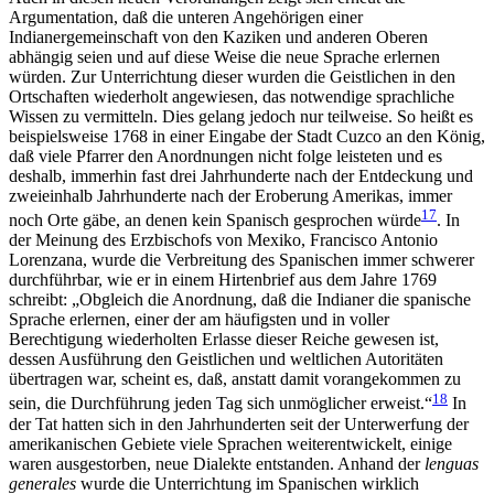
Argumentation, daß die unteren Angehörigen einer
Indianergemeinschaft von den Kaziken und anderen Oberen
abhängig seien und auf diese Weise die neue Sprache erlernen
würden. Zur Unterrichtung dieser wurden die Geistlichen in den
Ortschaften wiederholt angewiesen, das notwendige sprachliche
Wissen zu vermitteln. Dies gelang jedoch nur teilweise. So heißt es
beispielsweise 1768 in einer Eingabe der Stadt Cuzco an den König,
daß viele Pfarrer den Anordnungen nicht folge leisteten und es
deshalb, immerhin fast drei Jahrhunderte nach der Entdeckung und
zweieinhalb Jahrhunderte nach der Eroberung Amerikas, immer
17
noch Orte gäbe, an denen kein Spanisch gesprochen würde
. In
der Meinung des Erzbischofs von Mexiko, Francisco Antonio
Lorenzana, wurde die Verbreitung des Spanischen immer schwerer
durchführbar, wie er in einem Hirtenbrief aus dem Jahre 1769
schreibt: „Obgleich die Anordnung, daß die Indianer die spanische
Sprache erlernen, einer der am häufigsten und in voller
Berechtigung wiederholten Erlasse dieser Reiche gewesen ist,
dessen Ausführung den Geistlichen und weltlichen Autoritäten
übertragen war, scheint es, daß, anstatt damit vorangekommen zu
18
sein, die Durchführung jeden Tag sich unmöglicher erweist.“
In
der Tat hatten sich in den Jahrhunderten seit der Unterwerfung der
amerikanischen Gebiete viele Sprachen weiterentwickelt, einige
waren ausgestorben, neue Dialekte entstanden. Anhand der
lenguas
generales
wurde die Unterrichtung im Spanischen wirklich