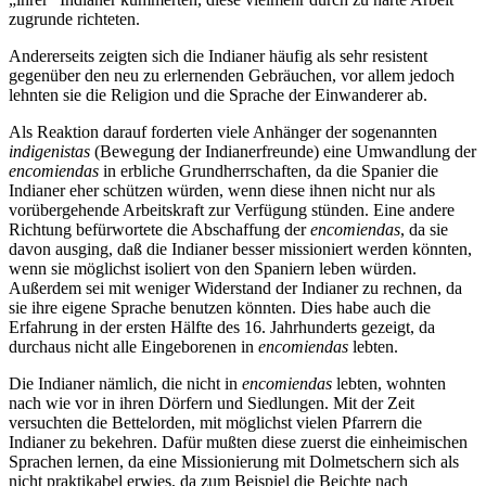
zugrunde richteten.
Andererseits zeigten sich die Indianer häufig als sehr resistent
gegenüber den neu zu erlernenden Gebräuchen, vor allem jedoch
lehnten sie die Religion und die Sprache der Einwanderer ab.
Als Reaktion darauf forderten viele Anhänger der sogenannten
indigenistas
(Bewegung der Indianerfreunde) eine Umwandlung der
encomiendas
in erbliche Grundherrschaften, da die Spanier die
Indianer eher schützen würden, wenn diese ihnen nicht nur als
vorübergehende Arbeitskraft zur Verfügung stünden. Eine andere
Richtung befürwortete die Abschaffung der
encomiendas
, da sie
davon ausging, daß die Indianer besser missioniert werden könnten,
wenn sie möglichst isoliert von den Spaniern leben würden.
Außerdem sei mit weniger Widerstand der Indianer zu rechnen, da
sie ihre eigene Sprache benutzen könnten. Dies habe auch die
Erfahrung in der ersten Hälfte des 16. Jahrhunderts gezeigt, da
durchaus nicht alle Eingeborenen in
encomiendas
lebten.
Die Indianer nämlich, die nicht in
encomiendas
lebten, wohnten
nach wie vor in ihren Dörfern und Siedlungen. Mit der Zeit
versuchten die Bettelorden, mit möglichst vielen Pfarrern die
Indianer zu bekehren. Dafür mußten diese zuerst die einheimischen
Sprachen lernen, da eine Missionierung mit Dolmetschern sich als
nicht praktikabel erwies, da zum Beispiel die Beichte nach