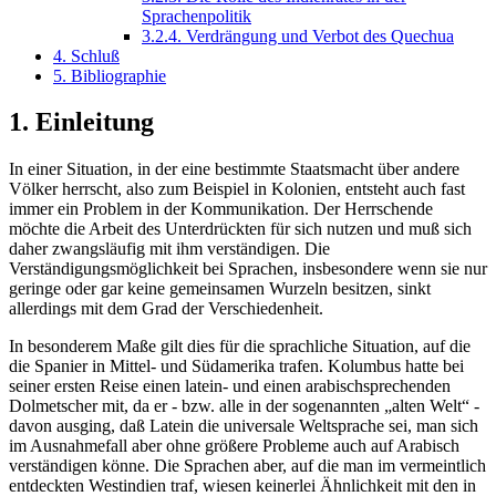
Sprachenpolitik
3.2.4. Verdrängung und Verbot des Quechua
4. Schluß
5. Bibliographie
1. Einleitung
In einer Situation, in der eine bestimmte Staatsmacht über andere
Völker herrscht, also zum Beispiel in Kolonien, entsteht auch fast
immer ein Problem in der Kommunikation. Der Herrschende
möchte die Arbeit des Unterdrückten für sich nutzen und muß sich
daher zwangsläufig mit ihm verständigen. Die
Verständigungsmöglichkeit bei Sprachen, insbesondere wenn sie nur
geringe oder gar keine gemeinsamen Wurzeln besitzen, sinkt
allerdings mit dem Grad der Verschiedenheit.
In besonderem Maße gilt dies für die sprachliche Situation, auf die
die Spanier in Mittel- und Südamerika trafen. Kolumbus hatte bei
seiner ersten Reise einen latein- und einen arabischsprechenden
Dolmetscher mit, da er - bzw. alle in der sogenannten „alten Welt“ -
davon ausging, daß Latein die universale Weltsprache sei, man sich
im Ausnahmefall aber ohne größere Probleme auch auf Arabisch
verständigen könne. Die Sprachen aber, auf die man im vermeintlich
entdeckten Westindien traf, wiesen keinerlei Ähnlichkeit mit den in