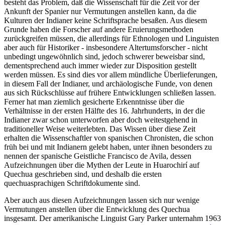
besteht das Problem, daß die Wissenschaft für die Zeit vor der
Ankunft der Spanier nur Vermutungen anstellen kann, da die
Kulturen der Indianer keine Schriftsprache besaßen. Aus diesem
Grunde haben die Forscher auf andere Eruierungsmethoden
zurückgreifen müssen, die allerdings für Ethnologen und Linguisten
aber auch für Historiker - insbesondere Altertumsforscher - nicht
unbedingt ungewöhnlich sind, jedoch schwerer beweisbar sind,
dementsprechend auch immer wieder zur Disposition gestellt
werden müssen. Es sind dies vor allem mündliche Überlieferungen,
in diesem Fall der Indianer, und archäologische Funde, von denen
aus sich Rückschlüsse auf frühere Entwicklungen schließen lassen.
Ferner hat man ziemlich gesicherte Erkenntnisse über die
Verhältnisse in der ersten Hälfte des 16. Jahrhunderts, in der die
Indianer zwar schon unterworfen aber doch weitestgehend in
traditioneller Weise weiterlebten. Das Wissen über diese Zeit
erhalten die Wissenschaftler von spanischen Chronisten, die schon
früh bei und mit Indianern gelebt haben, unter ihnen besonders zu
nennen der spanische Geistliche Francisco de Avila, dessen
Aufzeichnungen über die Mythen der Leute in Huarochirí auf
Quechua geschrieben sind, und deshalb die ersten
quechuasprachigen Schriftdokumente sind.
Aber auch aus diesen Aufzeichnungen lassen sich nur wenige
Vermutungen anstellen über die Entwicklung des Quechua
insgesamt. Der amerikanische Linguist Gary Parker unternahm 1963