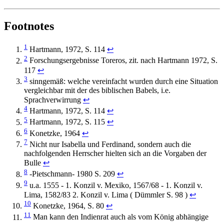
Footnotes
1
Hartmann, 1972, S. 114
↩︎
2
Forschungsergebnisse Toreros, zit. nach Hartmann 1972, S.
117
↩︎
3
sinngemäß: welche vereinfacht wurden durch eine Situation
vergleichbar mit der des biblischen Babels, i.e.
Sprachverwirrung
↩︎
4
Hartmann, 1972, S. 114
↩︎
5
Hartmann, 1972, S. 115
↩︎
6
Konetzke, 1964
↩︎
7
Nicht nur Isabella und Ferdinand, sondern auch die
nachfolgenden Herrscher hielten sich an die Vorgaben der
Bulle
↩︎
8
-Pietschmann- 1980 S. 209
↩︎
9
u.a. 1555 - 1. Konzil v. Mexiko, 1567/68 - 1. Konzil v.
Lima, 1582/83 2. Konzil v. Lima ( Dümmler S. 98 )
↩︎
10
Konetzke, 1964, S. 80
↩︎
11
Man kann den Indienrat auch als vom König abhängige