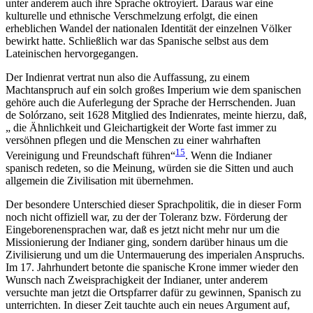
unter anderem auch ihre Sprache oktroyiert. Daraus war eine
kulturelle und ethnische Verschmelzung erfolgt, die einen
erheblichen Wandel der nationalen Identität der einzelnen Völker
bewirkt hatte. Schließlich war das Spanische selbst aus dem
Lateinischen hervorgegangen.
Der Indienrat vertrat nun also die Auffassung, zu einem
Machtanspruch auf ein solch großes Imperium wie dem spanischen
gehöre auch die Auferlegung der Sprache der Herrschenden. Juan
de Solórzano, seit 1628 Mitglied des Indienrates, meinte hierzu, daß,
„ die Ähnlichkeit und Gleichartigkeit der Worte fast immer zu
versöhnen pflegen und die Menschen zu einer wahrhaften
15
Vereinigung und Freundschaft führen“
. Wenn die Indianer
spanisch redeten, so die Meinung, würden sie die Sitten und auch
allgemein die Zivilisation mit übernehmen.
Der besondere Unterschied dieser Sprachpolitik, die in dieser Form
noch nicht offiziell war, zu der der Toleranz bzw. Förderung der
Eingeborenensprachen war, daß es jetzt nicht mehr nur um die
Missionierung der Indianer ging, sondern darüber hinaus um die
Zivilisierung und um die Untermauerung des imperialen Anspruchs.
Im 17. Jahrhundert betonte die spanische Krone immer wieder den
Wunsch nach Zweisprachigkeit der Indianer, unter anderem
versuchte man jetzt die Ortspfarrer dafür zu gewinnen, Spanisch zu
unterrichten. In dieser Zeit tauchte auch ein neues Argument auf,