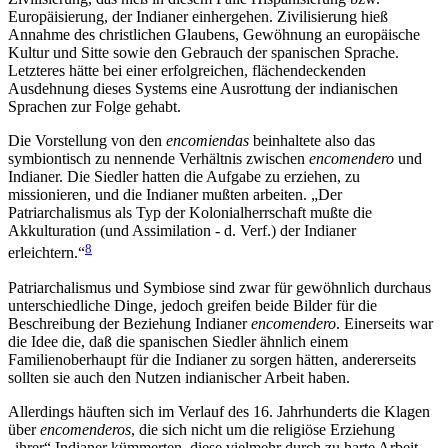
Europäisierung, der Indianer einhergehen. Zivilisierung hieß
Annahme des christlichen Glaubens, Gewöhnung an europäische
Kultur und Sitte sowie den Gebrauch der spanischen Sprache.
Letzteres hätte bei einer erfolgreichen, flächendeckenden
Ausdehnung dieses Systems eine Ausrottung der indianischen
Sprachen zur Folge gehabt.
Die Vorstellung von den
encomiendas
beinhaltete also das
symbiontisch zu nennende Verhältnis zwischen
encomendero
und
Indianer. Die Siedler hatten die Aufgabe zu erziehen, zu
missionieren, und die Indianer mußten arbeiten. „Der
Patriarchalismus als Typ der Kolonialherrschaft mußte die
Akkulturation (und Assimilation - d. Verf.) der Indianer
8
erleichtern.“
Patriarchalismus und Symbiose sind zwar für gewöhnlich durchaus
unterschiedliche Dinge, jedoch greifen beide Bilder für die
Beschreibung der Beziehung Indianer
encomendero
. Einerseits war
die Idee die, daß die spanischen Siedler ähnlich einem
Familienoberhaupt für die Indianer zu sorgen hätten, andererseits
sollten sie auch den Nutzen indianischer Arbeit haben.
Allerdings häuften sich im Verlauf des 16. Jahrhunderts die Klagen
über
encomenderos
, die sich nicht um die religiöse Erziehung
„ihrer“ Indianer kümmerten, diese vielmehr durch zu harte Arbeit