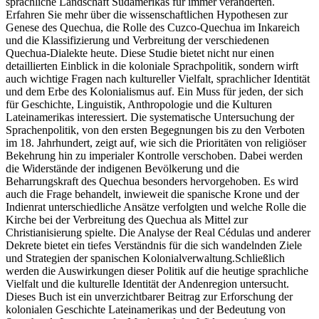
sprachliche Landschaft Südamerikas für immer veränderten.
Erfahren Sie mehr über die wissenschaftlichen Hypothesen zur
Genese des Quechua, die Rolle des Cuzco-Quechua im Inkareich
und die Klassifizierung und Verbreitung der verschiedenen
Quechua-Dialekte heute. Diese Studie bietet nicht nur einen
detaillierten Einblick in die koloniale Sprachpolitik, sondern wirft
auch wichtige Fragen nach kultureller Vielfalt, sprachlicher Identität
und dem Erbe des Kolonialismus auf. Ein Muss für jeden, der sich
für Geschichte, Linguistik, Anthropologie und die Kulturen
Lateinamerikas interessiert. Die systematische Untersuchung der
Sprachenpolitik, von den ersten Begegnungen bis zu den Verboten
im 18. Jahrhundert, zeigt auf, wie sich die Prioritäten von religiöser
Bekehrung hin zu imperialer Kontrolle verschoben. Dabei werden
die Widerstände der indigenen Bevölkerung und die
Beharrungskraft des Quechua besonders hervorgehoben. Es wird
auch die Frage behandelt, inwieweit die spanische Krone und der
Indienrat unterschiedliche Ansätze verfolgten und welche Rolle die
Kirche bei der Verbreitung des Quechua als Mittel zur
Christianisierung spielte. Die Analyse der Real Cédulas und anderer
Dekrete bietet ein tiefes Verständnis für die sich wandelnden Ziele
und Strategien der spanischen Kolonialverwaltung.Schließlich
werden die Auswirkungen dieser Politik auf die heutige sprachliche
Vielfalt und die kulturelle Identität der Andenregion untersucht.
Dieses Buch ist ein unverzichtbarer Beitrag zur Erforschung der
kolonialen Geschichte Lateinamerikas und der Bedeutung von