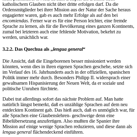
katholischem Glauben nicht über dritte erfolgen darf. Da die
Ordensmitglieder bei ihrer Mission aus der Natur der Sache heraus
engagierter waren, gab es auch mehr Erfolge als auf den bei
encomiendas
. Ferner war es für eine Person leichter, eine fremde
Sprache zu lernen, als für die Bevölkerung eines ganzen Kontinents,
zumal bei letzteren auch eine fehlende Motivation, bekehrt zu
werden, ursächlich war.
3.2.2. Das Quechua als „
lengua general
“
Die Ansicht, daß die Eingeborenen besser missioniert werden
könnten, wenn dies in ihren eigenen Sprachen geschehe, setzte sich
im Verlauf des 16. Jahrhunderts auch in der offiziellen, spanischen
Politik immer mehr durch. Besonders Philipp II. widersprach einer
gewaltsamen Hispanisierung der Neuen Welt, da er soziale und
politische Unruhen fürchtete.
Dabei trat allerdings sofort das nächste Problem auf. Man hatte
natürlich längst bemerkt, daß es unzählige Sprachen auf dem neu
entdeckten Kontinent gab. Das hieß auch, daß es unmöglich war, für
alle Sprachen eine Glaubenslehren- geschweige denn eine
Bibelübersetzung anzufertigen. Also mußten die Spanier ihre
Mission auf einige wenige Sprachen reduzieren, und diese dann als
lengua general
flächendeckend einführen.