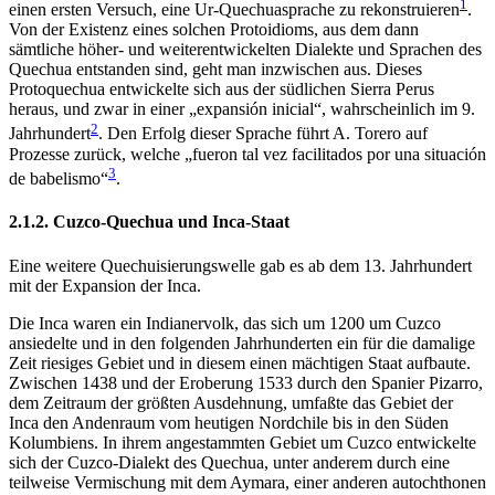
1
einen ersten Versuch, eine Ur-Quechuasprache zu rekonstruieren
.
Von der Existenz eines solchen Protoidioms, aus dem dann
sämtliche höher- und weiterentwickelten Dialekte und Sprachen des
Quechua entstanden sind, geht man inzwischen aus. Dieses
Protoquechua entwickelte sich aus der südlichen Sierra Perus
heraus, und zwar in einer „expansión inicial“, wahrscheinlich im 9.
2
Jahrhundert
. Den Erfolg dieser Sprache führt A. Torero auf
Prozesse zurück, welche „fueron tal vez facilitados por una situación
3
de babelismo“
.
2.1.2. Cuzco-Quechua und Inca-Staat
Eine weitere Quechuisierungswelle gab es ab dem 13. Jahrhundert
mit der Expansion der Inca.
Die Inca waren ein Indianervolk, das sich um 1200 um Cuzco
ansiedelte und in den folgenden Jahrhunderten ein für die damalige
Zeit riesiges Gebiet und in diesem einen mächtigen Staat aufbaute.
Zwischen 1438 und der Eroberung 1533 durch den Spanier Pizarro,
dem Zeitraum der größten Ausdehnung, umfaßte das Gebiet der
Inca den Andenraum vom heutigen Nordchile bis in den Süden
Kolumbiens. In ihrem angestammten Gebiet um Cuzco entwickelte
sich der Cuzco-Dialekt des Quechua, unter anderem durch eine
teilweise Vermischung mit dem Aymara, einer anderen autochthonen