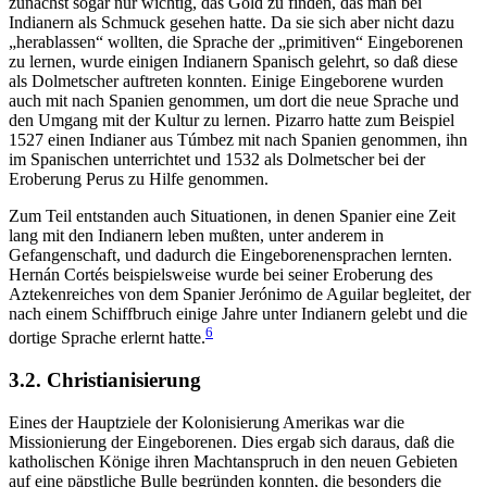
zunächst sogar nur wichtig, das Gold zu finden, das man bei
Indianern als Schmuck gesehen hatte. Da sie sich aber nicht dazu
„herablassen“ wollten, die Sprache der „primitiven“ Eingeborenen
zu lernen, wurde einigen Indianern Spanisch gelehrt, so daß diese
als Dolmetscher auftreten konnten. Einige Eingeborene wurden
auch mit nach Spanien genommen, um dort die neue Sprache und
den Umgang mit der Kultur zu lernen. Pizarro hatte zum Beispiel
1527 einen Indianer aus Túmbez mit nach Spanien genommen, ihn
im Spanischen unterrichtet und 1532 als Dolmetscher bei der
Eroberung Perus zu Hilfe genommen.
Zum Teil entstanden auch Situationen, in denen Spanier eine Zeit
lang mit den Indianern leben mußten, unter anderem in
Gefangenschaft, und dadurch die Eingeborenensprachen lernten.
Hernán Cortés beispielsweise wurde bei seiner Eroberung des
Aztekenreiches von dem Spanier Jerónimo de Aguilar begleitet, der
nach einem Schiffbruch einige Jahre unter Indianern gelebt und die
6
dortige Sprache erlernt hatte.
3.2. Christianisierung
Eines der Hauptziele der Kolonisierung Amerikas war die
Missionierung der Eingeborenen. Dies ergab sich daraus, daß die
katholischen Könige ihren Machtanspruch in den neuen Gebieten
auf eine päpstliche Bulle begründen konnten, die besonders die