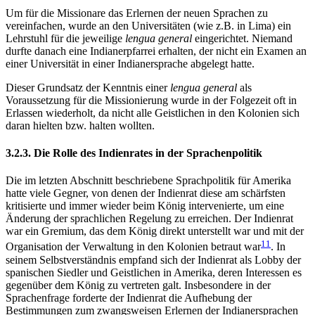
Um für die Missionare das Erlernen der neuen Sprachen zu
vereinfachen, wurde an den Universitäten (wie z.B. in Lima) ein
Lehrstuhl für die jeweilige
lengua general
eingerichtet. Niemand
durfte danach eine Indianerpfarrei erhalten, der nicht ein Examen an
einer Universität in einer Indianersprache abgelegt hatte.
Dieser Grundsatz der Kenntnis einer
lengua general
als
Voraussetzung für die Missionierung wurde in der Folgezeit oft in
Erlassen wiederholt, da nicht alle Geistlichen in den Kolonien sich
daran hielten bzw. halten wollten.
3.2.3. Die Rolle des Indienrates in der Sprachenpolitik
Die im letzten Abschnitt beschriebene Sprachpolitik für Amerika
hatte viele Gegner, von denen der Indienrat diese am schärfsten
kritisierte und immer wieder beim König intervenierte, um eine
Änderung der sprachlichen Regelung zu erreichen. Der Indienrat
war ein Gremium, das dem König direkt unterstellt war und mit der
11
Organisation der Verwaltung in den Kolonien betraut war
. In
seinem Selbstverständnis empfand sich der Indienrat als Lobby der
spanischen Siedler und Geistlichen in Amerika, deren Interessen es
gegenüber dem König zu vertreten galt. Insbesondere in der
Sprachenfrage forderte der Indienrat die Aufhebung der
Bestimmungen zum zwangsweisen Erlernen der Indianersprachen