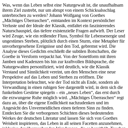
Was, wenn das Leben selbst eine Naturgewalt ist, die unaufhaltsam
ihrem Ziel zustrebt, nur um abrupt von einem Schicksalsschlag
unterbrochen zu werden? Johann Wolfgang von Goethes
„Mächtiges Überraschen“, entstanden im Kontext persönlicher
Verluste und der Ideale der Klassik, entfaltet ein faszinierendes
Naturschauspiel, das tiefere existenzielle Fragen aufwirft. Der Leser
wird Zeuge, wie ein reißender Fluss, Symbol für Lebensenergie und
ungestümes Streben, plötzlich durch einen Sturm, eine Metapher für
unvorhergesehene Ereignisse und den Tod, gebremst wird. Die
Analyse dieses Gedichts erschließt die subtilen Botschaften, die
Goethe in Versform verpackt hat. Von der Sonettform mit ihren
Jamben und Kadenzen bis hin zur kraftvollen Bildsprache, die
Naturgewalten personifiziert, wird deutlich, wie die Klassik
Verstand und Sinnlichkeit vereint, um den Menschen eine neue
Perspektive auf das Leben und Sterben zu eröffnen. Die
Interpretation beleuchtet, wie der Tod nicht als Ende, sondern als
Verwandlung in einen ruhigen See dargestellt wird, in dem sich die
funkelnden Gestirne spiegeln – ein „neues Leben“, das erst durch
die erzwungene Ruhe möglich wird. „Mächtiges Überraschen“ regt
dazu an, über die eigene Endlichkeit nachzudenken und im
Angesicht des Unvermeidlichen einen tieferen Sinn zu finden.
Entdecken Sie die verborgenen Schichten dieses bedeutenden
Werkes der deutschen Literatur und lassen Sie sich von Goethes
Weisheit inspirieren, das Leben in all seinen Facetten anzunehmen,