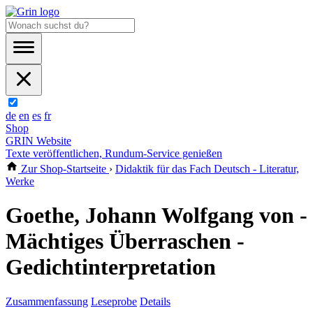
de
en
es
fr
Shop
GRIN Website
Texte veröffentlichen, Rundum-Service genießen
Zur Shop-Startseite
›
Didaktik für das Fach Deutsch - Literatur,
Werke
Goethe, Johann Wolfgang von -
Mächtiges Überraschen -
Gedichtinterpretation
Zusammenfassung
Leseprobe
Details