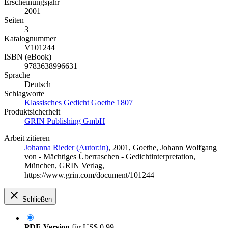
Erscheinungsjahr
2001
Seiten
3
Katalognummer
V101244
ISBN (eBook)
9783638996631
Sprache
Deutsch
Schlagworte
Klassisches Gedicht
Goethe 1807
Produktsicherheit
GRIN Publishing GmbH
Arbeit zitieren
Johanna Rieder (Autor:in)
, 2001, Goethe, Johann Wolfgang
von - Mächtiges Überraschen - Gedichtinterpretation,
München, GRIN Verlag,
https://www.grin.com/document/101244
Schließen
PDF-Version
für
US$ 0,99