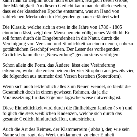
kann man zu Beginn noch nicht erkennen, lediglich deren Größe,
ihre Mächtigkeit. An diesem Gedicht kann man deutlich ersehen,
dass es der klassischen Epoche entstammt, was an Hand von
zahlreichen Merkmalen im Folgenden genauer erläutert wird.
Die Klassik, welche sich in etwa in die Jahre von 1786 - 1805
einordnen lässt, zeigt dem Menschen ein völlig neues Weltbild: Er
soll fortan durch die Eingebundenheit in die Natur, durch die
Vereinigung von Verstand und Sinnlichkeit zu einem neuen, nahezu
gottähnlichen Geschöpf werden. Der Leser des vorliegenden
Gedichtes kann diese „Neuwerdung“ genauestens verfolgen:
Schon allein die Form, das Äußere, lässt eine Veränderung
erkennen, wobei die ersten beiden der vier Strophen aus jeweils vier,
die folgenden aus nurmehr drei Versen bestehen (Sonettform).
Wenn sich auch letztendlich alles zum Neuen wendet, so bleibt die
Gesamtheit doch in einem gewissen Rahmen, da ja die
Voraussetzung für das Ergebnis logischerweise notwendig ist.
Diese Einheitlichkeit wird durch die fünfhebigen Jamben (
) und
xX
folglich die stets weiblichen Kadenzen, welche sich durch das
gesamte Gedicht hindurchzieHen, unterstrichen.
Auch die Art des Reimes, der Klammerreim ( abba ), der, wie sein
Name schon sagt, das Werk umklammert, zu einer Einheit