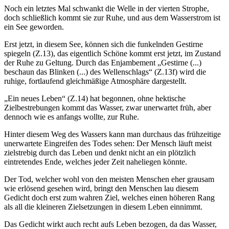
Noch ein letztes Mal schwankt die Welle in der vierten Strophe,
doch schließlich kommt sie zur Ruhe, und aus dem Wasserstrom ist
ein See geworden.
Erst jetzt, in diesem See, können sich die funkelnden Gestirne
spiegeln (Z.13), das eigentlich Schöne kommt erst jetzt, im Zustand
der Ruhe zu Geltung. Durch das Enjambement „Gestirne (...)
beschaun das Blinken (...) des Wellenschlags“ (Z.13f) wird die
ruhige, fortlaufend gleichmäßige Atmosphäre dargestellt.
„Ein neues Leben“ (Z.14) hat begonnen, ohne hektische
Zielbestrebungen kommt das Wasser, zwar unerwartet früh, aber
dennoch wie es anfangs wollte, zur Ruhe.
Hinter diesem Weg des Wassers kann man durchaus das frühzeitige
unerwartete Eingreifen des Todes sehen: Der Mensch läuft meist
zielstrebig durch das Leben und denkt nicht an ein plötzlich
eintretendes Ende, welches jeder Zeit naheliegen könnte.
Der Tod, welcher wohl von den meisten Menschen eher grausam
wie erlösend gesehen wird, bringt den Menschen lau diesem
Gedicht doch erst zum wahren Ziel, welches einen höheren Rang
als all die kleineren Zielsetzungen in diesem Leben einnimmt.
Das Gedicht wirkt auch recht aufs Leben bezogen, da das Wasser,