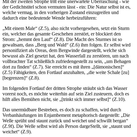
Mit der zweiten Strophe tritt eine unerwartete Überraschung - wie
der Gedichtstitel schon vermuten lässt - ein: Die Natur selbst ist es,
welche vermag, in den vorherigen Zustand einzugreifen und
dadurch eine bedeutende Wende herbeizuführen:
„Mit einem Male“ (Z.5), also nicht vorhergesehen, setzt ein Sturm
ein, welcher das gesamte Geschehen zerstört, er blockiert den
Strom: „hemmt den Lauf“ (Z.8). Die Macht des Sturmes ist so
gewaltsam, dass „Berg und Wald“ (Z.6) ihm folgen. Er selbst wird
personifiziert als Oreas, dem Bergwinde dargestellt, welche sich
bewusst als Ziel gesetzt hat, den Wasserfall zu zerstören, um nach
vollbrachter Tat schließlich zufriedengestellt zu sein, „um Behagen
dort zu finden“ (Z.7). Sie erreicht es mit ihren „[dämonischen]“
(Z.5) Fähigkeiten, den Fortlauf anzuhalten, „die weite Schale [zu]
[begrenzen]“ (Z.8).
Im folgenden Fortlauf der dritten Strophe sträubt sich das Wasser
vorerst noch, es möchte weiterhin auf sein Ziel zusteuern, doch es
hilft alles Bemühen nicht, sie „[trinkt sich immer selbst]“ (Z.10).
Das unermüdbare Bestreben, es doch zu schaffen, wird durch
Verbanhäufungen im Enjambement metaphorisch dargestellt: „Die
Welle sprüht und staunt zurück und weichet und schwillt bergan“
(Z.9f). Die Welle selbst wird als Person dargeStellt, sie „staunt und
weichet“ (Z.9).