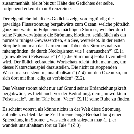
zusammenhält, bleibt bis zur Hälte des Gedichtes der selbe,
fortgehend erkennt man Kreuzreime.
Der eigentliche Inhalt des Gedichts zeigt vordergründig die
gewaltige Flussströmung bergabwärts zum Ozean, welche plötzlich
ganz unerwartet in Folge eines mächtigen Sturmes, welcher durch
seine Naturverwüstung die Strömung blockiert, schließlich als ein
nurmehr ruhiges Gewässerchen, ein See, weiterlebt. In der ersten
Strophe kann man das Lärmen und Toben des Stromes nahezu
mitempfinden, da durch Neologismen wie [„entrauschen“] (Z.1),
„(umwölktem) Felsensaale“ (Z.1) die Stimmung lebhaft vermittelt
wird. Der üblich gebrauchte Wortschatz reicht nicht mehr aus, um
dieses Naturschauspiel darzustellen. Die nicht zu stoppenden
Wassermassen steuern „unaufhaltsam“ (Z.4) auf den Ozean zu, um
sich dort mit ihm „eilig zu verbinden“ (Z.2).
Das Wasser strömt nicht nur auf Grund seiner Erdanziehungskraft
bergabwärts, es flieht auch vor der Bedrohung, dem „umwölktem
Felsensaale“, um im Tale beim „Vater“ (Z.11) seine Ruhe zu finden.
Es scheint vorerst, als könne nichts in der Welt diese Strömung
aufhalten, es bleibt keine Zeit für eine lange Beobachtung einer
Spiegelung im Strome: „ was sich auch spiegeln mag (...), er
wandelt unaufhaltsam fort zu Tale.“ (Z.3)