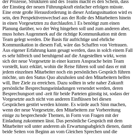
der Prozesse, Strukturen und des Teams macht es den Schein, dass
der Einstieg der neuen Führungskraft einfacher erfolgen müsste.
Eine erste große Herausforderung in dieser Anfangssituation wird es
sein, den Perspektivenwechsel aus der Rolle des Mitarbeiters hinein
in einen Vorgesetzten zu durchlaufen.1 Es benötigt zum einen
Planung darüber, wo der Weg hingehen soll und zum anderen aber,
muss hohes Augenmerk auf die richtige Kommunikation mit dem
Team gelegt werden. Die Basis für aufrichtige und ehrliche
Kommunikation in diesem Fall, wäre das Schaffen von Vertrauen.
Aus eigener Erfahrung kann gesagt werden, dass in solch einem Fall
es sehr hilfreich und beruhigend auf die Angestellten wirkt, wenn
sich der neue Vorgesetzte in einer kurzen Ansprache beim Team
vorstellt, kurz erklärt, wohin die Reise führen soll und dass er mit
jedem einzelnen Mitarbeiter noch ein persönliches Gespräch führen
möchte, um den Status Quo abzuholen und den Mitarbeitern helfen
will, Ihre Ziele zu erreichen. Dazu sollten in sehr naher Zukunft
persönliche Besprechungseinladungen versendet werden, deren
Besprechungsort und -zeit für beide Parteien günstig ist, sodass der
Vorgesetzte auch nicht von anderen Einflüssen bei diesen
Gesprächen gestört werden könnte. Es würde auch Sinn machen,
wenn der neue Vorgesetzte, den Mitarbeitern zur Vorbereitung
einige zu besprechende Themen, in Form von Fragen mit der
Einladung zukommen lässt. Das persönliche Gespräch mit dem
Mitarbeiter soll unter anderem als Erwartungsabgleich dienen, damit
beide Seiten von Beginn an vom Gleichen Sprechen und die