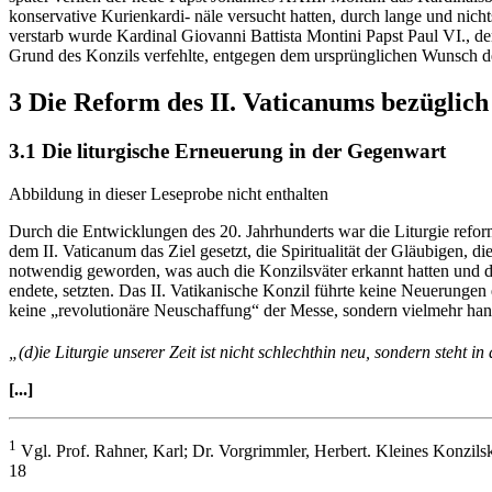
konservative Kurienkardi- näle versucht hatten, durch lange und ni
verstarb wurde Kardinal Giovanni Battista Montini Papst Paul VI., d
Grund des Konzils verfehlte, entgegen dem ursprünglichen Wunsch d
3 Die Reform des II. Vaticanums bezüglich
3.1 Die liturgische Erneuerung in der Gegenwart
Abbildung in dieser Leseprobe nicht enthalten
Durch die Entwicklungen des 20. Jahrhunderts war die Liturgie refor
dem II. Vaticanum das Ziel gesetzt, die Spiritualität der Gläubigen, 
notwendig geworden, was auch die Konzilsväter erkannt hatten und da
endete, setzten. Das II. Vatikanische Konzil führte keine Neuerungen e
keine „revolutionäre Neuschaffung“ der Messe, sondern vielmehr han
„(d)ie Liturgie unserer Zeit ist nicht schlechthin neu, sondern steht
[...]
1
Vgl. Prof. Rahner, Karl; Dr. Vorgrimmler, Herbert. Kleines Konzil
18