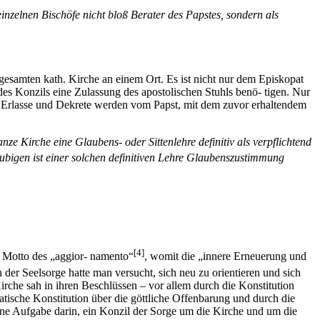
inzelnen Bischöfe nicht bloß Berater des Papstes, sondern als
gesamten kath. Kirche an einem Ort. Es ist nicht nur dem Episkopat
es Konzils eine Zulassung des apostolischen Stuhls benö- tigen. Nur
Die Erlasse und Dekrete werden vom Papst, mit dem zuvor erhaltendem
ze Kirche eine Glaubens- oder Sittenlehre definitiv als verpflichtend
äubigen ist einer solchen definitiven Lehre Glaubenszustimmung
[4]
m Motto des „aggior- namento“
, womit die „innere Erneuerung und
der Seelsorge hatte man versucht, sich neu zu orientieren und sich
rche sah in ihren Beschlüssen – vor allem durch die Konstitution
atische Konstitution über die göttliche Offenbarung und durch die
seine Aufgabe darin, ein Konzil der Sorge um die Kirche und um die