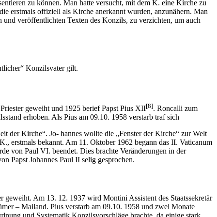
ntieren zu können. Man hatte versucht, mit dem K. eine Kirche zu
die erstmals offiziell als Kirche anerkannt wurden, anzunähern. Man
n und veröffentlichten Texten des Konzils, zu verzichten, um auch
licher“ Konzilsvater gilt.
[8]
iester geweiht und 1925 berief Papst Pius XII
. Roncalli zum
stand erhoben. Als Pius am 09.10. 1958 verstarb traf sich
t der Kirche“. Jo- hannes wollte die „Fenster der Kirche“ zur Welt
K., erstmals bekannt. Am 11. Oktober 1962 begann das II. Vaticanum
de von Paul VI. beendet. Dies brachte Veränderungen in der
von Papst Johannes Paul II selig gesprochen.
 geweiht. Am 13. 12. 1937 wird Montini Assistent des Staatssekretär
stümer – Mailand. Pius verstarb am 09.10. 1958 und zwei Monate
Ordnung und Systematik Konzilsvorschläge brachte, da einige stark