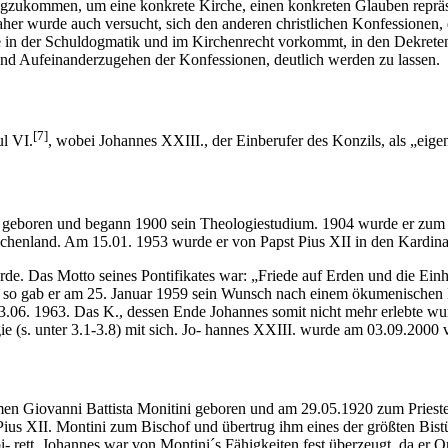
egzukommen, um eine konkrete Kirche, einen konkreten Glauben repräse
her wurde auch versucht, sich den anderen christlichen Konfessionen, 
sie in der Schuldogmatik und im Kirchenrecht vorkommt, in den Dekrete
und Aufeinanderzugehen der Konfessionen, deutlich werden zu lassen.
[7]
l VI.
, wobei Johannes XXIII., der Einberufer des Konzils, als „eigent
eboren und begann 1900 sein Theologiestudium. 1904 wurde er zum Pr
chenland. Am 15.01. 1953 wurde er von Papst Pius XII in den Kardinals
 Das Motto seines Pontifikates war: „Friede auf Erden und die Einhei
d so gab er am 25. Januar 1959 sein Wunsch nach einem ökumenischen 
.06. 1963. Das K., dessen Ende Johannes somit nicht mehr erlebte wur
ie (s. unter 3.1-3.8) mit sich. Jo- hannes XXIII. wurde am 03.09.2000 
n Giovanni Battista Monitini geboren und am 29.05.1920 zum Priester
 Pius XII. Montini zum Bischof und übertrug ihm eines der größten Bi
i- rett. Johannes war von Montini´s Fähigkeiten fest überzeugt, da er 