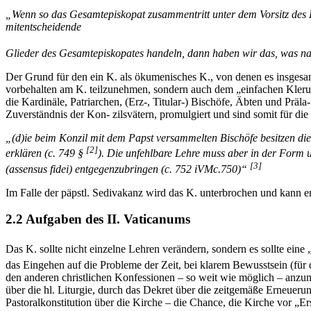
„Wenn so das Gesamtepiskopat zusammentritt unter dem Vorsitz des Pap
mitentscheidende
Glieder des Gesamtepiskopates handeln, dann haben wir das, was nac
Der Grund für den ein K. als ökumenisches K., von denen es insgesam
vorbehalten am K. teilzunehmen, sondern auch dem „einfachen Klerus“
die Kardinäle, Patriarchen, (Erz-, Titular-) Bischöfe, Äbten und Prä
Zuverständnis der Kon- zilsvätern, promulgiert und sind somit für die 
„(d)ie beim Konzil mit dem Papst versammelten Bischöfe besitzen die U
[2]
erklären (c. 749 §
). Die unfehlbare Lehre muss aber in der Form u
[3]
(assensus fidei) entgegenzubringen (c. 752 iVMc.
750)“
Im Falle der päpstl. Sedivakanz wird das K. unterbrochen und kann e
2.2 Aufgaben des II. Vaticanums
Das K. sollte nicht einzelne Lehren verändern, sondern es sollte ei
das Eingehen auf die Probleme der Zeit, bei klarem Bewusstsein (für
den anderen christlichen Konfessionen – so weit wie möglich – anzunä
über die hl. Liturgie, durch das Dekret über die zeitgemäße Erneueru
Pastoralkonstitution über die Kirche – die Chance, die Kirche vor „E