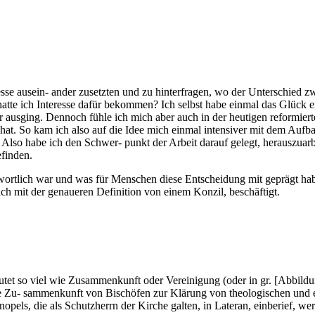
esse ausein- ander zusetzten und zu hinterfragen, wo der Unterschied z
 ich Interesse dafür bekommen? Ich selbst habe einmal das Glück erf
ier ausging. Dennoch fühle ich mich aber auch in der heutigen reformi
 hat. So kam ich also auf die Idee mich einmal intensiver mit dem Aufb
Also habe ich den Schwer- punkt der Arbeit darauf gelegt, herauszuar
efinden.
ntwortlich war und was für Menschen diese Entscheidung mit geprägt ha
ich mit der genaueren Definition von einem Konzil, beschäftigt.
eutet so viel wie Zusammenkunft oder Vereinigung (oder in gr. [Abbildu
fene Zu- sammenkunft von Bischöfen zur Klärung von theologischen und
nopels, die als Schutzherrn der Kirche galten, in Lateran, einberief, w