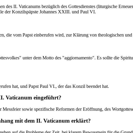
en des II. Vaticanums bezüglich des Gottesdienstes (liturgische Erneue
lle der Konzilspäpste Johannes XXIII. und Paul VI.
fen, die vom Papst einberufen wird, zur Klärung von theologischen un
esvolkes" unter dem Motto des "aggiornamento". Es sollte die Spiritual
ufen hat, und Papst Paul VI., der das Konzil beendet hat.
I. Vaticanum eingeführt?
r Messfeier sowie spezifische Reformen der Eröffnung, des Wortgottesd
hang mit dem II. Vaticanum erklärt?
gehen auf die Probleme der Zeit, bei klarem Bewusstsein für die Grund