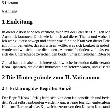
5 Literatur
6 Anhang
1 Einleitung
In dieser Arbeit habe ich versucht, mich mit der Feier der Heiligen M
Ausdruck kommen. Doch wie kam ich auf dieses Thema und woher hatte
Ich war zu tiefst bewegt und spürte was für eine Kraft von dieser Fe
ich in mir bemerkte, das ich wissen wollte, was sich konkret geändert
wurde und wo sich heute die neuen „Akzente“ befinden, zu befassen. 
sich die Unterschiede zwischen den beiden unterschiedlichen Riten b
Zumal hat mich aber auch interessiert, welche Institution dafür vera
Konzilspäpsten, die die der Initiatoren der Reform waren, und zusätzl
2 Die Hintergründe zum II. Vaticanum
2.1 Erklärung des Begriffes Konzil
Der Begriff Konzil (=K.) leitet sich von dem lat. concilia ab und bed
den Papst selbst einberufen werden kann, ist eine feierlich einberu
Kallistus II. erstmals das K., welche zuvor von den Kaisern Konstanti