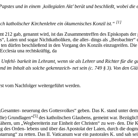
stes und in einem ‚kollegialen Akt’ berät und beschließt, wobei die e
[1]
h katholischer Kirchenlehre ein ökumenisches Konzil ist.“
t 212 gab, genannt wird, ist das Zusammentreffen des Episkopats der 
, Laien und sogar Nichtkatholiken, die aller- dings als „Beobachter“ d
la- ten dürfen beschließend in den Vorgang des Konzils einzugreifen. 
Ecclesia una rechtskräftig, da
nfehl- barkeit im Lehramt, wenn sie als Lehrer und Richter für die gan
nd im Inhalt als solche gekennzeich- net sein (c. 749 § 3). Von den Gl
rst vom Nachfolger weitergeführt werden.
ne „Gesamter- neuerung des Gottesvolkes“ geben. Das K. stand unter de
[5]
 die) Grundlagen“
des katholischen Glaubens, gemeint war. Bezüglich 
hern, um „Wegbereiterin zur Einheit der Christen“ zu wer- den. Die Ki
ng des Orden- lebens und über das Apostolat der Laien, durch die dogm
rstarrung“ zu retten. Das II. Vaticanum war ein pastorales K. und sah 