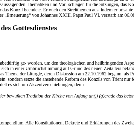
chtsaussagenden Thematiken und Vor- schlägen für die Sitzungen, das 
er das Konzil beendete. Er wich den Streitthemen aus, indem er brisa
er „Erneuerung“ von Johannes XXIII. Papst Paul VI. verstarb am 06.0
 des Gottesdienstes
mbedürftig ge- worden, um den theologischen und heilbringenden Aspekt
die sich in einer Umbruchstimmung auf Grund des neuen Zeitalters befan
s Thema der Liturgie, deren Diskussion am 22.10.1962 begann, als Pun
in, sondern setzte die anstehende Reform des Konzils von Trient nur for
delt es sich um Akzentverschiebungen, denn
 in der bewußten Tradition der Kirche von Anfang an(,) (g)erade das bet
skompendium. Alle Konstitutionen, Dekrete und Erklärungen des Zweite