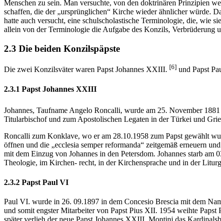
Menschen zu sein. Man versuchte, von den doktrinären Prinzipien w
schaffen, die der „ursprünglichen“ Kirche wieder ähnlicher würde. Da
hatte auch versucht, eine schulscholastische Terminologie, die, wie 
allein von der Terminologie die Aufgabe des Konzils, Verbrüderung 
2.3 Die beiden Konzilspäpste
[6]
Die zwei Konzilsväter waren Papst Johannes XXIII.
und Papst Pau
2.3.1 Papst Johannes XXIII
Johannes, Taufname Angelo Roncalli, wurde am 25. November 1881 g
Titularbischof und zum Apostolischen Legaten in der Türkei und Grie
Roncalli zum Konklave, wo er am 28.10.1958 zum Papst gewählt wurde.
öffnen und die „ecclesia semper reformanda“ zeitgemäß erneuern un
mit dem Einzug von Johannes in den Petersdom. Johannes starb am 03
Theologie, im Kirchen- recht, in der Kirchensprache und in der Liturg
2.3.2 Papst Paul VI
Paul VI. wurde in 26. 09.1897 in dem Concesio Brescia mit dem Name
und somit engster Mitarbeiter von Papst Pius XII. 1954 weihte Papst
später verlieh der neue Papst Johannes XXIII. Montini das Kardinalsb