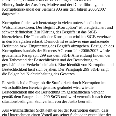
Hintergründe der Auslöser, Motive und der Durchführung am
Korruptionsskandal der Siemens AG aus den Jahren 2006/2007
dargestellt.
Korruption finden wir heutzutage in vielen unterschiedlichen
Wirtschaftssektoren. Der Begriff „Korruption“ ist breitgefächert und
schwer definierbar. Zur Klärung des Begriffs ist das StGB
hinzuziehen. Die Thematik der Korruption wird im StGB vereinzelt
in den Paragrafen erfasst. Dennoch ist es schwer eine umfassende
Definition bzw. Eingrenzung des Begriffs abzugeben. Bezüglich des
Korruptionsskandals der Siemens AG vom Jahr 2006/2007 würde
größtenteils Paragraph 299 aus dem StGB Anwendung finden, der
den Tatbestand der Bestechlichkeit und der Bestechung im
geschäftlichen Verkehr beinhaltet. Eine Identität von Korruption und
Bestechlichkeit lässt sich bejahen. Der Paragraph 299 StGB zeigt
die Folgen bei Nichteinhaltung des Gesetzes.
Es stellt sich die Frage, ob die Strafbarkeit durch Korruption im
wirtschaftlichen Bereich genauso geahndet wird wie die
Bestechlichkeit und die Bestechung im geschäftlichen Verkehr
gemäß dem Paragraphen 299 StGB und wird vermutlich nach dem
situationsbedingten Sachverhalt von der Justiz beurteilt.
Aus wirtschaftlicher Sicht geht es bei der Korruption darum, dass
ein Unternehmen einen Vorteil aus seiner Sicht oder gegenüber der