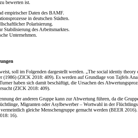
u bewerten ist.
nd empirischer Daten des BAMF.
ionsprozesse in deutschen Städten.
lschaftlicher Polarisierung.
Stabilisierung des Arbeitsmarktes.
tsche Unternehmen.
erungen
ist, soll im Folgenden dargestellt werden. „The social identiy theory of
er (1986) (ZICK 2018: 409). Es werden auf Grundlage von Tajfels Anal
nd Turner haben sich damit beschäftigt, die Ursachen des Abwertungspr
ersucht (ZICK 2018: 409).
enennung der anderen Gruppe kann zur Abwertung führen, da die Gru
„Flüchtlinge, Migranten oder Asylbewerber – Wortwahl in der Flüchtlings
 vermeintlich gleiche Menschengruppe gemacht werden (BEER 2016). Zwe
018: 16).