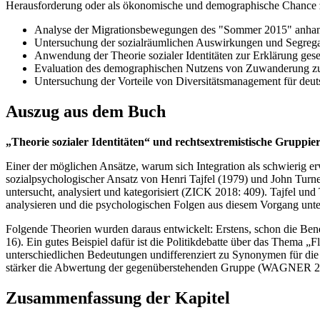
Herausforderung oder als ökonomische und demographische Chance z
Analyse der Migrationsbewegungen des "Sommer 2015" anha
Untersuchung der sozialräumlichen Auswirkungen und Segregat
Anwendung der Theorie sozialer Identitäten zur Erklärung gesel
Evaluation des demographischen Nutzens von Zuwanderung zur 
Untersuchung der Vorteile von Diversitätsmanagement für deu
Auszug aus dem Buch
„Theorie sozialer Identitäten“ und rechtsextremistische Gruppi
Einer der möglichen Ansätze, warum sich Integration als schwierig erwe
sozialpsychologischer Ansatz von Henri Tajfel (1979) und John Turn
untersucht, analysiert und kategorisiert (ZICK 2018: 409). Tajfel u
analysieren und die psychologischen Folgen aus diesem Vorgang unt
Folgende Theorien wurden daraus entwickelt: Erstens, schon die B
16). Ein gutes Beispiel dafür ist die Politikdebatte über das Thema 
unterschiedlichen Bedeutungen undifferenziert zu Synonymen für die
stärker die Abwertung der gegenüberstehenden Gruppe (WAGNER 2
Zusammenfassung der Kapitel