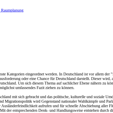
u. Raumplanung
nste Kategorien eingeordnet werden. In Deutschland ist vor allem der
usforderung oder eine Chance für Deutschland darstellt. Dieser wird, a
utschland. Um sich diesem Thema auf sachlicher Ebene nähern zu könn
möglichst umfassendes Fazit ziehen zu können.
land mit sich gebracht und das politische, kulturelle und soziale Umd
d Migrationspolitik wird Gegenstand nationaler Wahlkämpfe und Parlam
Ausländerfeindlichkeit aufrufen und für schnelle Abschiebung aller Flü
Mit der entsprechenden Denk- und Handlungsweise entstehen durch die M