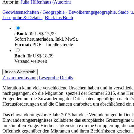
Autor:in:
Julia Hilfenhaus (Autor:in)
Geowissenschaften / Geographie - Bevölkerungsgeographie, Stadt- 
Leseprobe & Details
Blick ins Buch
eBook
für
US$ 15,99
Sofort herunterladen. Inkl. MwSt.
Format:
PDF – für alle Geräte
Buch
für
US$ 18,99
Versand weltweit
In den Warenkorb
Zusammenfassung
Leseprobe
Details
Migration kann viele verschiedene Ursachen haben und in verschiede
nachgegangen, ob die Migration, speziell der Sommer 2015, eine Hera
Folgenden nur die Zuwanderung der Drittstaatenangehörigen nach De
Herausforderungen und die Chancen erarbeitet, um abschließend ein 
Das einwanderungsstarke Jahr 2015 hat viele Veränderungen in Deutsch
Einwanderungsereignisses kollabierte das europäische Grenzregime un
umkämpften Frage. Hierbei stärken sich extreme Gruppierung, die zur 
Offenheit gegenüber den Migranten und ihren Bedürfnissen gesehen. 