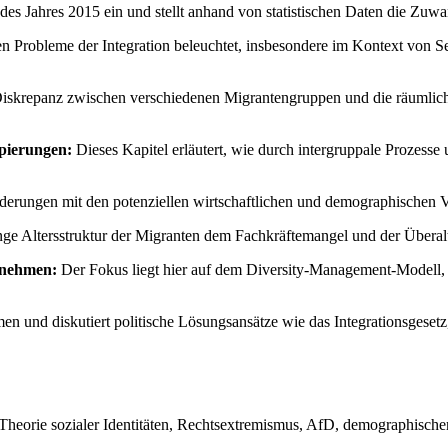
 des Jahres 2015 ein und stellt anhand von statistischen Daten die Zu
 Probleme der Integration beleuchtet, insbesondere im Kontext von Se
Diskrepanz zwischen verschiedenen Migrantengruppen und die räumlic
ppierungen:
Dieses Kapitel erläutert, wie durch intergruppale Prozes
rderungen mit den potenziellen wirtschaftlichen und demographischen 
unge Altersstruktur der Migranten dem Fachkräftemangel und der Übera
ernehmen:
Der Fokus liegt hier auf dem Diversity-Management-Modell, d
en und diskutiert politische Lösungsansätze wie das Integrationsgese
, Theorie sozialer Identitäten, Rechtsextremismus, AfD, demographisc