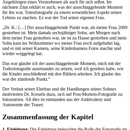
Angehörigen eines Verstorbenen als auch für sich selbst. Im
nächsten Zitat erklärt er auch, was der ausschlaggebende Moment
für ihn war, Totenfotografie zu einem wesentlichen Aspekt seines
Lebens zu machen. Es war der Tod seiner eigenen Frau.
„Dr. K.: […] Der ausschlaggebende Punkt war, als meine Frau 2009
gestorben ist. Mein damals sechsjähriger Sohn, am Morgen nach
dem meine Frau gestorben war, sie ist zu Hause gestorben und mein
Sohn kam ins Wohnzimmer wo meine Frau noch aufgebahrt lag,
und er mit seiner Kamera, seine Kinderkamera Fotos machte und
wieder weggelegt hat.
Das war glaube ich der ausschlaggebende Moment, mich mit der
Todesfotografie auseinander zu setzen, weil ich gesehen habe, wie
die Kinder anschließend mit den Bildern arbeiten. Ich glaube das
war der zündende Punkt.“
Der Verlust seiner Ehefrau und die Handlungen seines Sohnes
motivierten Dr. Kreuels dazu, sich auf Post-Mortem-Fotografie zu
fokussieren. All dies ist entstanden aus der Ambivalenz und
Autonomie der Trauer.
Zusammenfassung der Kapitel
1. Einleitung:
Die Einleitung beleuchtet die Rolle der Fotografie im