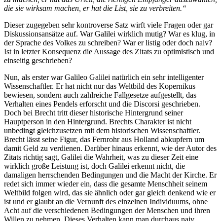
die sie wirksam machen, er hat die List, sie zu verbreiten.“
Dieser zugegeben sehr kontroverse Satz wirft viele Fragen oder gar
Diskussionsansätze auf. War Galilei wirklich mutig? War es klug, in
der Sprache des Volkes zu schreiben? War er listig oder doch naiv?
Ist in letzter Konsequenz die Aussage des Zitats zu optimistisch und
einseitig geschrieben?
Nun, als erster war Galileo Galilei natürlich ein sehr intelligenter
Wissenschaftler. Er hat nicht nur das Weltbild des Kopernikus
bewiesen, sondern auch zahlreiche Fallgesetze aufgestellt, das
Verhalten eines Pendels erforscht und die Discorsi geschrieben.
Doch bei Brecht tritt dieser historische Hintergrund seiner
Hauptperson in den Hintergrund. Brechts Charakter ist nicht
unbedingt gleichzusetzen mit dem historischen Wissenschaftler.
Brecht lässt seine Figur, das Fernrohr aus Holland abkupfern um
damit Geld zu verdienen. Darüber hinaus erkennt, wie der Autor des
Zitats richtig sagt, Galilei die Wahrheit, was zu dieser Zeit eine
wirklich große Leistung ist, doch Galilei erkennt nicht, die
damaligen herrschenden Bedingungen und die Macht der Kirche. Er
redet sich immer wieder ein, dass die gesamte Menschheit seinem
Weltbild folgen wird, das sie ähnlich oder gar gleich denkend wie er
ist und er glaubt an die Vernunft des einzelnen Individuums, ohne
Acht auf die verschiedenen Bedingungen der Menschen und ihren
Willen zu nehmen. Dieses Verhalten kann man durchaus naiv