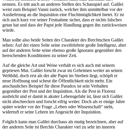
nennen. Es tritt auch an anderen Stellen des Schauspiel auf. Galilei
weist zum Beispiel Vanni zurück, welcher ihm unmittelbar vor der
Auslieferung an die Inquisition eine Fluchtmöglichkeit bietet. Er ist
sich auch kurz vor seiner Festnahme sicher, dass er nichts falsches
getan hat und dass der Papst jede Handlung gegen ihn zurückweisen
würde.
Man sollte also beide Seiten des Charakter des Brechtschen Galilei
sehen: Auf der einen Seite seine zweifelsfreie große Intelligenz, aber
auf der anderen Seite seine ebenso große Ignoranz gegenüber den
herrschenden Konditionen zu seiner Zeit.
Auf die gleiche Art und Weise verhält es sich auch mit seinem
gepriesen Mut. Galilei forscht zwar im Geheimen weiter an seinen
Weltbild, doch erst als der alte Papst im Sterben liegt, schöpft er
neue Hoffnung und scheut die Öffentlichkeit nicht mehr. Ein
anschauliches Beispiel für diese Paradox ist sein Verhalten
gegenüber der Pest und der Inquisition. Als die Pest in Florenz
ausbricht und er damit in akuter Lebensgefahr ist, lässt sich Galilei
nicht abschrecken und forscht eifrig weiter. Doch als er einige Jahre
später wieder vor der Frage „Leben oder Wissenschaft“ steht,
widerruft er seine Lehren im Angesicht der Inquisition.
Folglich kann man Galilei durchaus als mutig bezeichnen, aber auf
der anderen Seite ist Brechts Charakter viel zu sehr im inneren