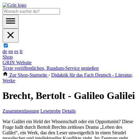
de
en
es
fr
Shop
GRIN Website
Texte veröffentlichen, Rundum-Service genießen
Zur Shop-Startseite
›
Didaktik für das Fach Deutsch - Literatur,
Werke
Brecht, Bertolt - Galileo Galilei
Zusammenfassung
Leseprobe
Details
War Galilei ein Held der Wissenschaft oder ein Opportunist? Diese
Frage hallt durch Bertolt Brechts zeitloses Drama „Leben des
Galilei“, ein Werk, das den Leser unweigerlich in einen Strudel
moralischer und intellektueller Konflikte zieht. Im Zentrum steht