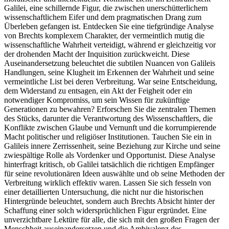
Galilei, eine schillernde Figur, die zwischen unerschütterlichem
wissenschaftlichem Eifer und dem pragmatischen Drang zum
Überleben gefangen ist. Entdecken Sie eine tiefgründige Analyse
von Brechts komplexem Charakter, der vermeintlich mutig die
wissenschaftliche Wahrheit verteidigt, während er gleichzeitig vor
der drohenden Macht der Inquisition zurückweicht. Diese
Auseinandersetzung beleuchtet die subtilen Nuancen von Galileis
Handlungen, seine Klugheit im Erkennen der Wahrheit und seine
vermeintliche List bei deren Verbreitung. War seine Entscheidung,
dem Widerstand zu entsagen, ein Akt der Feigheit oder ein
notwendiger Kompromiss, um sein Wissen für zukünftige
Generationen zu bewahren? Erforschen Sie die zentralen Themen
des Stücks, darunter die Verantwortung des Wissenschaftlers, die
Konflikte zwischen Glaube und Vernunft und die korrumpierende
Macht politischer und religiöser Institutionen. Tauchen Sie ein in
Galileis innere Zerrissenheit, seine Beziehung zur Kirche und seine
zwiespältige Rolle als Vordenker und Opportunist. Diese Analyse
hinterfragt kritisch, ob Galilei tatsächlich die richtigen Empfänger
für seine revolutionären Ideen auswählte und ob seine Methoden der
Verbreitung wirklich effektiv waren. Lassen Sie sich fesseln von
einer detaillierten Untersuchung, die nicht nur die historischen
Hintergründe beleuchtet, sondern auch Brechts Absicht hinter der
Schaffung einer solch widersprüchlichen Figur ergründet. Eine
unverzichtbare Lektüre für alle, die sich mit den großen Fragen der
Menschheit auseinandersetzen und die Ambivalenz des