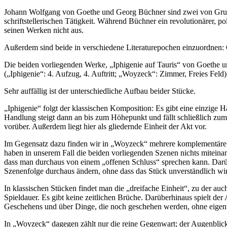
Johann Wolfgang von Goethe und Georg Büchner sind zwei von Grund 
schriftstellerischen Tätigkeit. Während Büchner ein revolutionärer, po
seinen Werken nicht aus.
Außerdem sind beide in verschiedene Literaturepochen einzuordnen
Die beiden vorliegenden Werke, „Iphigenie auf Tauris“ von Goethe 
(„Iphigenie“: 4. Aufzug, 4. Auftritt; „Woyzeck“: Zimmer, Freies Feld)
Sehr auffällig ist der unterschiedliche Aufbau beider Stücke.
„Iphigenie“ folgt der klassischen Komposition: Es gibt eine einzige H
Handlung steigt dann an bis zum Höhepunkt und fällt schließlich zum 
vorüber. Außerdem liegt hier als gliedernde Einheit der Akt vor.
Im Gegensatz dazu finden wir in „Woyzeck“ mehrere komplementäre Han
haben in unserem Fall die beiden vorliegenden Szenen nichts miteinande
dass man durchaus von einem „offenen Schluss“ sprechen kann. Darüb
Szenenfolge durchaus ändern, ohne dass das Stück unverständlich wi
In klassischen Stücken findet man die „dreifache Einheit“, zu der auch 
Spieldauer. Es gibt keine zeitlichen Brüche. Darüberhinaus spielt der
Geschehens und über Dinge, die noch geschehen werden, ohne eigentl
In „Woyzeck“ dagegen zählt nur die reine Gegenwart; der Augenblick 