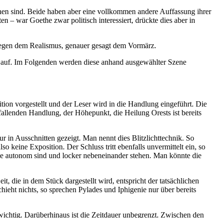
nen sind. Beide haben aber eine vollkommen andere Auffassung ihrer
en – war Goethe zwar politisch interessiert, drückte dies aber in
gegen dem Realismus, genauer gesagt dem Vormärz.
 auf. Im Folgenden werden diese anhand ausgewählter Szene
ition vorgestellt und der Leser wird in die Handlung eingeführt. Die
fallenden Handlung, der Höhepunkt, die Heilung Orests ist bereits
 in Ausschnitten gezeigt. Man nennt dies Blitzlichttechnik. So
o keine Exposition. Der Schluss tritt ebenfalls unvermittelt ein, so
ie autonom sind und locker nebeneinander stehen. Man könnte die
it, die in dem Stück dargestellt wird, entspricht der tatsächlichen
hieht nichts, so sprechen Pylades und Iphigenie nur über bereits
wichtig. Darüberhinaus ist die Zeitdauer unbegrenzt. Zwischen den