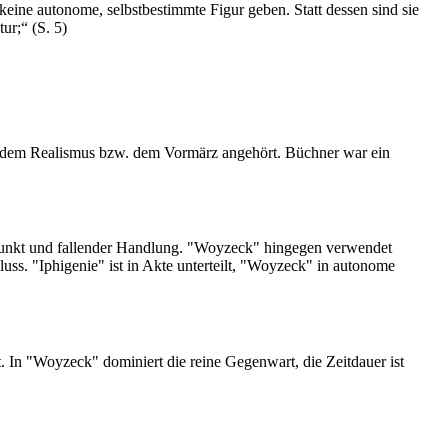
ine autonome, selbstbestimmte Figur geben. Statt dessen sind sie
ur;“ (S. 5)
 dem Realismus bzw. dem Vormärz angehört. Büchner war ein
hepunkt und fallender Handlung. "Woyzeck" hingegen verwendet
uss. "Iphigenie" ist in Akte unterteilt, "Woyzeck" in autonome
cht. In "Woyzeck" dominiert die reine Gegenwart, die Zeitdauer ist