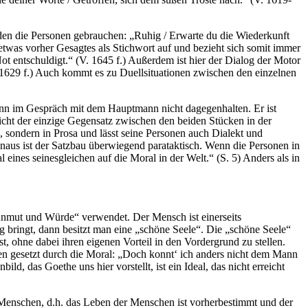
l, den die Personen gebrauchen: „Ruhig / Erwarte du die Wiederkunft
 etwas vorher Gesagtes als Stichwort auf und bezieht sich somit immer
ot entschuldigt.“ (V. 1645 f.) Außerdem ist hier der Dialog der Motor
. 1629 f.) Auch kommt es zu Duellsituationen zwischen den einzelnen
ann im Gespräch mit dem Hauptmann nicht dagegenhalten. Er ist
nicht der einzige Gegensatz zwischen den beiden Stücken in der
n, sondern in Prosa und lässt seine Personen auch Dialekt und
rhinaus ist der Satzbau überwiegend parataktisch. Wenn die Personen in
eines seinesgleichen auf die Moral in der Welt.“ (S. 5) Anders als in
r Anmut und Würde“ verwendet. Der Mensch ist einerseits
 bringt, dann besitzt man eine „schöne Seele“. Die „schöne Seele“
t, ohne dabei ihren eigenen Vorteil in den Vordergrund zu stellen.
zen gesetzt durch die Moral: „Doch konnt‘ ich anders nicht dem Mann
, das Goethe uns hier vorstellt, ist ein Ideal, das nicht erreicht
s Menschen, d.h. das Leben der Menschen ist vorherbestimmt und der