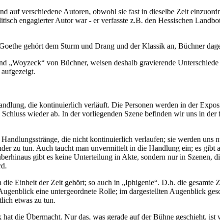
auf verschiedene Autoren, obwohl sie fast in dieselbe Zeit einzuord
litisch engagierter Autor war - er verfasste z.B. den Hessischen Landbot
: Goethe gehört dem Sturm und Drang und der Klassik an, Büchner da
und „Woyzeck“ von Büchner, weisen deshalb gravierende Unterschiede
 aufgezeigt.
andlung, die kontinuierlich verläuft. Die Personen werden in der Expos
Schluss wieder ab. In der vorliegenden Szene befinden wir uns in der 
dlungsstränge, die nicht kontinuierlich verlaufen; sie werden uns nur
r zu tun. Auch taucht man unvermittelt in die Handlung ein; es gibt als
erhinaus gibt es keine Unterteilung in Akte, sondern nur in Szenen, d
rd.
die Einheit der Zeit gehört; so auch in „Iphigenie“. D.h. die gesamte Ze
 Augenblick eine untergeordnete Rolle; im dargestellten Augenblick gesc
ich etwas zu tun.
hat die Übermacht. Nur das, was gerade auf der Bühne geschieht, ist 