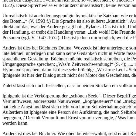
1622). Diese Sprechweise wirkt äußerst unrealistisch; keine Person a
Unrealistisch ist auch der ausgeprägte hypotaktische Satzbau, wie er 
des Boten...“ (V. 1593 f.) Die Sprache ist also äußerst „künstlich“. 
direkt auf das, was der Andere gesagt hat: „Pylades. Das ist nicht Un
der Handlung, er treibt die Handlung voran: „Leb wohl! Die Freunde 
Personen (vgl. V. 1647-1652). Dies ist jedoch nur möglich, weil die
Anders ist dies bei Büchners Drama. Woyzeck ist hier unterlegen; s
intellektuell unterlegen und kann seine Gedanken nicht in Worte fass
sprachlichen Gestaltung. Büchner möchte realistisch schreiben, die Pe
Umgangssprache sprechen: „Was’n Zeitverschwendung!“ (S. 4); „... ich 
Hypotaxe sprechen, dann ist diese sehr brüchig: „Wir arme Leut - Seh
Iphigenie ist hier der Dialog auch nicht der Motor des Geschehens, d
Zuletzt lässt sich noch feststellen, dass in beiden Stücken ein vollk
Iphigenie ist die Verkörperung der „schönen Seele“. Dieser Begriff g
Vernunftwesen, andererseits Naturwesen, „kopfgesteuert“ und „triebg
hat keine Angst und lässt sich nicht von ihrem Selbsterhaltungstrieb 
Außerdem ist Iphigenie eine Person der Aufklärung, die nach Selbstb
begegnen, / Der mit Vernunft und Ernst von mir verlangte, / Was ihm m
werden kann.
Anders ist dies bei Büchner. Wie oben bereits erwähnt, setzt er auf