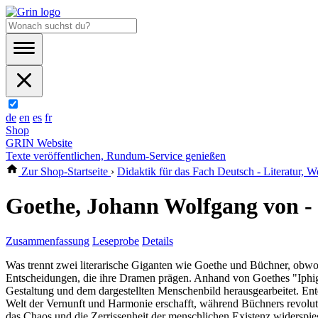
de
en
es
fr
Shop
GRIN Website
Texte veröffentlichen, Rundum-Service genießen
Zur Shop-Startseite
›
Didaktik für das Fach Deutsch - Literatur, W
Goethe, Johann Wolfgang von - 
Zusammenfassung
Leseprobe
Details
Was trennt zwei literarische Giganten wie Goethe und Büchner, obwohl
Entscheidungen, die ihre Dramen prägen. Anhand von Goethes "Iphige
Gestaltung und dem dargestellten Menschenbild herausgearbeitet. Ent
Welt der Vernunft und Harmonie erschafft, während Büchners revoluti
das Chaos und die Zerrissenheit der menschlichen Existenz widersp