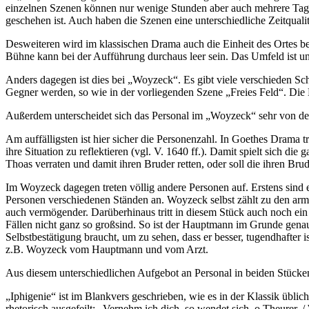
einzelnen Szenen können nur wenige Stunden aber auch mehrere Tage 
geschehen ist. Auch haben die Szenen eine unterschiedliche Zeitquali
Desweiteren wird im klassischen Drama auch die Einheit des Ortes be
Bühne kann bei der Aufführung durchaus leer sein. Das Umfeld ist un
Anders dagegen ist dies bei „Woyzeck“. Es gibt viele verschieden Sc
Gegner werden, so wie in der vorliegenden Szene „Freies Feld“. Die 
Außerdem unterscheidet sich das Personal im „Woyzeck“ sehr von de
Am auffälligsten ist hier sicher die Personenzahl. In Goethes Drama 
ihre Situation zu reflektieren (vgl. V. 1640 ff.). Damit spielt sich d
Thoas verraten und damit ihren Bruder retten, oder soll die ihren Bru
Im Woyzeck dagegen treten völlig andere Personen auf. Erstens sind 
Personen verschiedenen Ständen an. Woyzeck selbst zählt zu den arme
auch vermögender. Darüberhinaus tritt in diesem Stück auch noch e
Fällen nicht ganz so großsind. So ist der Hauptmann im Grunde genau
Selbstbestätigung braucht, um zu sehen, dass er besser, tugendhafter i
z.B. Woyzeck vom Hauptmann und vom Arzt.
Aus diesem unterschiedlichen Aufgebot an Personal in beiden Stücken 
„Iphigenie“ ist im Blankvers geschrieben, wie es in der Klassik üblic
rhetorisch ausgefeilt: „Vernehm ich dich, so wendet sich, o Theurer,