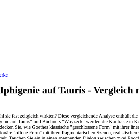
erke
Iphigenie auf Tauris - Vergleic
 sie fast zeitgleich wirkten? Diese vergleichende Analyse enthüllt di
nie auf Tauris" und Büchners "Woyzeck" werden die Kontraste in Komp
decken Sie, wie Goethes klassische "geschlossene Form" mit ihrer line
onäre "offene Form" mit ihren fragmentarischen Szenen, realistischen
iegelt. Tauchen Sie ein in einen spannenden Dialog zwischen zwei Ep