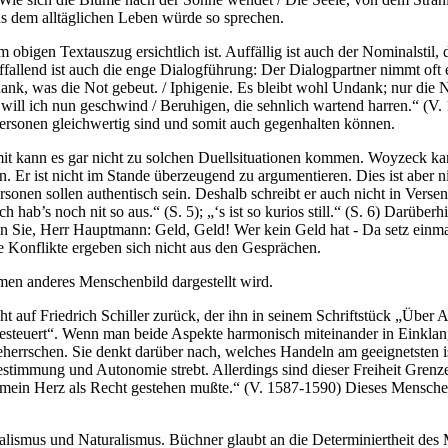
us dem alltäglichen Leben würde so sprechen.
im obigen Textauszug ersichtlich ist. Auffällig ist auch der Nominalsti
Auffallend ist auch die enge Dialogführung: Der Dialogpartner nimmt oft
dank, was die Not gebeut. / Iphigenie. Es bleibt wohl Undank; nur die N
will ich nun geschwind / Beruhigen, die sehnlich wartend harren.“ (V
 Personen gleichwertig sind und somit auch gegenhalten können.
omit kann es gar nicht zu solchen Duellsituationen kommen. Woyzeck k
en. Er ist nicht im Stande überzeugend zu argumentieren. Dies ist aber 
rsonen sollen authentisch sein. Deshalb schreibt er auch nicht in Verse
hab’s noch nit so aus.“ (S. 5); „‘s ist so kurios still.“ (S. 6) Darübe
n Sie, Herr Hauptmann: Geld, Geld! Wer kein Geld hat - Da setz einmal 
ie Konflikte ergeben sich nicht aus den Gesprächen.
ommen anderes Menschenbild dargestellt wird.
eht auf Friedrich Schiller zurück, der ihn in seinem Schriftstück „Übe
esteuert“. Wenn man beide Aspekte harmonisch miteinander in Einklang
beherrschen. Sie denkt darüber nach, welches Handeln am geeignetsten is
estimmung und Autonomie strebt. Allerdings sind dieser Freiheit Gren
ein Herz als Recht gestehen mußte.“ (V. 1587-1590) Dieses Menschenbild
 Realismus und Naturalismus. Büchner glaubt an die Determiniertheit de