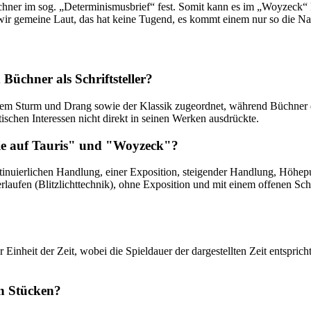
er im sog. „Determinismusbrief“ fest. Somit kann es im „Woyzeck“ ke
, wir gemeine Laut, das hat keine Tugend, es kommt einem nur so die Nat
üchner als Schriftsteller?
dem Sturm und Drang sowie der Klassik zugeordnet, während Büchner
tischen Interessen nicht direkt in seinen Werken ausdrückte.
nie auf Tauris" und "Woyzeck"?
kontinuierlichen Handlung, einer Exposition, steigender Handlung, Hö
laufen (Blitzlichttechnik), ohne Exposition und mit einem offenen Schl
er Einheit der Zeit, wobei die Spieldauer der dargestellten Zeit entspri
en Stücken?