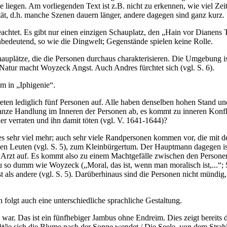
liegen. Am vorliegenden Text ist z.B. nicht zu erkennen, wie viel Ze
tät, d.h. manche Szenen dauern länger, andere dagegen sind ganz kurz.
achtet. Es gibt nur einen einzigen Schauplatz, den „Hain vor Dianens 
bedeutend, so wie die Dingwelt; Gegenstände spielen keine Rolle.
hauplätze, die die Personen durchaus charakterisieren. Die Umgebung i
Natur macht Woyzeck Angst. Auch Andres fürchtet sich (vgl. S. 6).
m in „Iphigenie“.
treten lediglich fünf Personen auf. Alle haben denselben hohen Stand 
ie ganze Handlung im Inneren der Personen ab, es kommt zu inneren Konfli
der verraten und ihn damit töten (vgl. V. 1641-1644)?
es sehr viel mehr; auch sehr viele Randpersonen kommen vor, die mit 
n Leuten (vgl. S. 5), zum Kleinbürgertum. Der Hauptmann dagegen ist be
in Arzt auf. Es kommt also zu einem Machtgefälle zwischen den Person
 so dumm wie Woyzeck („Moral, das ist, wenn man moralisch ist,...“; S.
st als andere (vgl. S. 5). Darüberhinaus sind die Personen nicht mündig,
folgt auch eine unterschiedliche sprachliche Gestaltung.
h war. Das ist ein fünfhebiger Jambus ohne Endreim. Dies zeigt bereits
 / Wie sich die Blume nach der Sonne wendet / Die Seele, von dem Strah