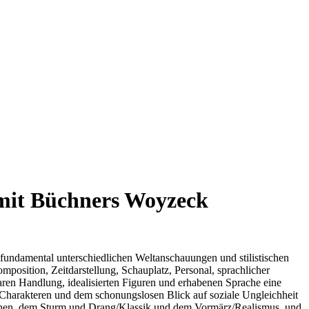
h mit Büchners Woyzeck
e fundamental unterschiedlichen Weltanschauungen und stilistischen
osition, Zeitdarstellung, Schauplatz, Personal, sprachlicher
aren Handlung, idealisierten Figuren und erhabenen Sprache eine
 Charakteren und dem schonungslosen Blick auf soziale Ungleichheit
ochen, dem Sturm und Drang/Klassik und dem Vormärz/Realismus, und