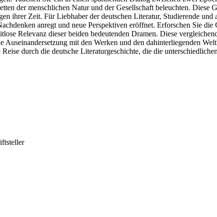
cetten der menschlichen Natur und der Gesellschaft beleuchten. Diese Ge
en ihrer Zeit. Für Liebhaber der deutschen Literatur, Studierende und al
um Nachdenken anregt und neue Perspektiven eröffnet. Erforschen Sie di
lose Relevanz dieser beiden bedeutenden Dramen. Diese vergleichende 
nde Auseinandersetzung mit den Werken und den dahinterliegenden Welt
nde Reise durch die deutsche Literaturgeschichte, die die unterschiedlic
tsteller