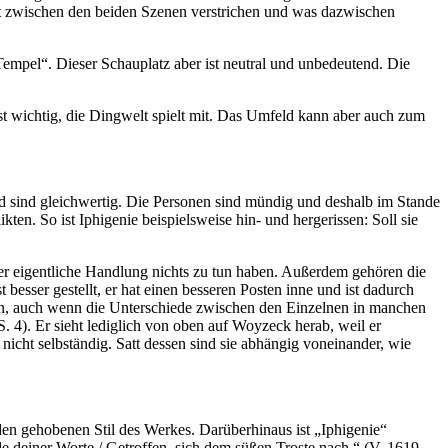
it zwischen den beiden Szenen verstrichen und was dazwischen
Tempel“. Dieser Schauplatz aber ist neutral und unbedeutend. Die
st wichtig, die Dingwelt spielt mit. Das Umfeld kann aber auch zum
und sind gleichwertig. Die Personen sind mündig und deshalb im Stande
kten. So ist Iphigenie beispielsweise hin- und hergerissen: Soll sie
der eigentliche Handlung nichts zu tun haben. Außerdem gehören die
sser gestellt, er hat einen besseren Posten inne und ist dadurch
en, auch wenn die Unterschiede zwischen den Einzelnen in manchen
 4). Er sieht lediglich von oben auf Woyzeck herab, weil er
 nicht selbständig. Satt dessen sind sie abhängig voneinander, wie
 den gehobenen Stil des Werkes. Darüberhinaus ist „Iphigenie“
le deiner Worte / Getroffen, sich dem süßen Troste nach.“ (V. 1619-