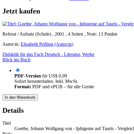
Jetzt kaufen
Referat / Aufsatz (Schule) , 2001 , 4 Seiten , Note: 13 Punkte
Autor:in:
Elisabeth Prifling (Autor:in)
Didaktik für das Fach Deutsch - Literatur, Werke
Blick ins Buch
PDF-Version
für
US$ 0,99
Sofort herunterladen. Inkl. MwSt.
Format:
PDF und ePUB – für alle Geräte
In den Warenkorb
Details
Titel
Goethe, Johann Wolfgang von - Iphigenie auf Tauris - Vergle
Note