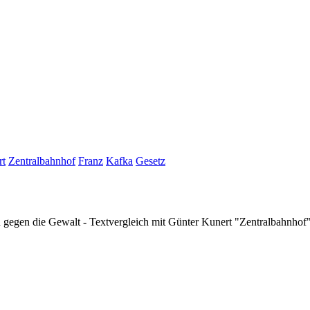
rt
Zentralbahnhof
Franz
Kafka
Gesetz
n gegen die Gewalt - Textvergleich mit Günter Kunert "Zentralbahnh