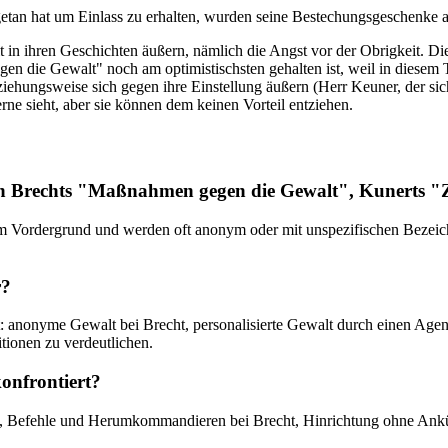
 getan hat um Einlass zu erhalten, wurden seine Bestechungsgeschenke
 in ihren Geschichten äußern, nämlich die Angst vor der Obrigkeit. Di
 die Gewalt" noch am optimistischsten gehalten ist, weil in diesem T
, beziehungsweise sich gegen ihre Einstellung äußern (Herr Keuner, der 
rne sieht, aber sie können dem keinen Vorteil entziehen.
n Brechts "Maßnahmen gegen die Gewalt", Kunerts "
 im Vordergrund und werden oft anonym oder mit unspezifischen Bezeichnu
r?
rt: anonyme Gewalt bei Brecht, personalisierte Gewalt durch einen Agen
ionen zu verdeutlichen.
onfrontiert?
cht, Befehle und Herumkommandieren bei Brecht, Hinrichtung ohne An