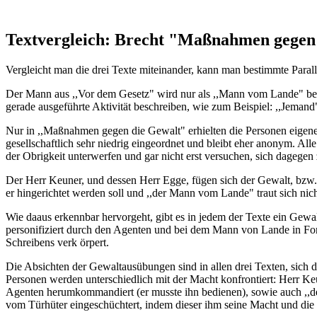
Textvergleich: Brecht "Maßnahmen gegen
Vergleicht man die drei Texte miteinander, kann man bestimmte Parall
Der Mann aus ,,Vor dem Gesetz" wird nur als ,,Mann vom Lande" bez
gerade ausgeführte Aktivität beschreiben, wie zum Beispiel: ,,Jemand
Nur in ,,Maßnahmen gegen die Gewalt" erhielten die Personen eigen
gesellschaftlich sehr niedrig eingeordnet und bleibt eher anonym. All
der Obrigkeit unterwerfen und gar nicht erst versuchen, sich dagegen
Der Herr Keuner, und dessen Herr Egge, fügen sich der Gewalt, bzw. 
er hingerichtet werden soll und ,,der Mann vom Lande" traut sich nich
Wie daaus erkennbar hervorgeht, gibt es in jedem der Texte ein Gewa
personifiziert durch den Agenten und bei dem Mann von Lande in Form 
Schreibens verk örpert.
Die Absichten der Gewaltausübungen sind in allen drei Texten, sich 
Personen werden unterschiedlich mit der Macht konfrontiert: Herr Ke
Agenten herumkommandiert (er musste ihn bedienen), sowie auch ,,de
vom Türhüter eingeschüchtert, indem dieser ihm seine Macht und die