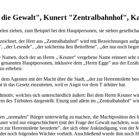
 die Gewalt", Kunert "Zentralbahnhof", K
elen ziehen, zum Beispiel bei den Hauptpersonen, sie stehen gesellscha
eichnet, der Herr aus ,,Zentralbahnhof" wird mit Bezeichnungen aufg
", ,,der Lesende", ,,der solcherma ßen Betroffene", ,,der nur noch begr
e Namen, doch der an Herrn ,, Keuner" vergebene Name erinnert sehr 
e genannten Hauptpersonen, inklusive dem ,,Herrn Egge" aus der Erzählu
 zu erheben:
dem Agenten mit der Macht über die Stadt, ,,der zur Herrentoilette be
t in das Gesetz einzutreten, weil er Angst vor dem T ürhüter hat.
ltmotiv, welches sich unterschiedlich äußert: Bei dem Herrn Keuner wi
des Türhüters dargestellt. Einzig und allein im ,,Zentralbahnhof" wir
den ,,normalen" Bürger unterwürfig zu machen, die Machtposition des 
uner wird nur eingeschüchtert (mit der Frage der Gewalt nachdem, was
r zur Herrentoilette beorderte", der sich ohne Ankündigung, von der
 der noch folgenden Wächter vorhielt. Anschließend wurde ihm noch Ho