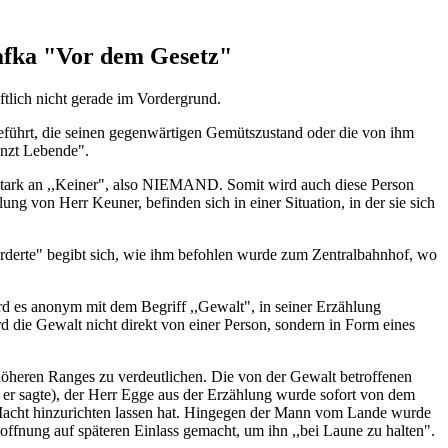
afka "Vor dem Gesetz"
ftlich nicht gerade im Vordergrund.
eführt, die seinen gegenwärtigen Gemütszustand oder die von ihm
enzt Lebende".
stark an ,,Keiner", also NIEMAND. Somit wird auch diese Person
ng von Herr Keuner, befinden sich in einer Situation, in der sie sich
orderte" begibt sich, wie ihm befohlen wurde zum Zentralbahnhof, wo
rd es anonym mit dem Begriff ,,Gewalt", in seiner Erzählung
d die Gewalt nicht direkt von einer Person, sondern in Form eines
höheren Ranges zu verdeutlichen. Die von der Gewalt betroffenen
 er sagte), der Herr Egge aus der Erzählung wurde sofort von dem
 Macht hinzurichten lassen hat. Hingegen der Mann vom Lande wurde
ffnung auf späteren Einlass gemacht, um ihn ,,bei Laune zu halten".