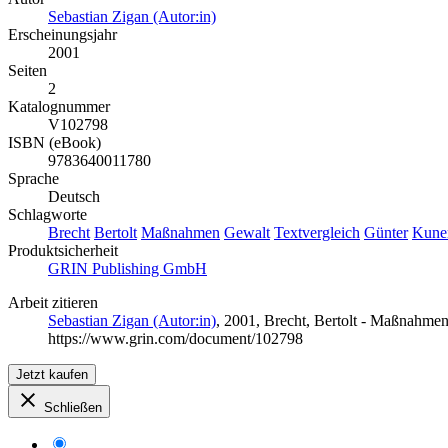
Sebastian Zigan (Autor:in)
Erscheinungsjahr
2001
Seiten
2
Katalognummer
V102798
ISBN (eBook)
9783640011780
Sprache
Deutsch
Schlagworte
Brecht
Bertolt
Maßnahmen
Gewalt
Textvergleich
Günter
Kune
Produktsicherheit
GRIN Publishing GmbH
Arbeit zitieren
Sebastian Zigan (Autor:in)
, 2001, Brecht, Bertolt - Maßnahme
https://www.grin.com/document/102798
Jetzt kaufen
Schließen