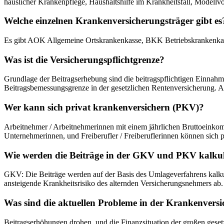
häuslicher Krankenpflege, Haushaltshilfe im Krankheitsfall, Modellv
Welche einzelnen Krankenversicherungsträger gibt es
Es gibt AOK Allgemeine Ortskrankenkasse, BKK Betriebskrankenkass
Was ist die Versicherungspflichtgrenze?
Grundlage der Beitragserhebung sind die beitragspflichtigen Einnahme
Beitragsbemessungsgrenze in der gesetzlichen Rentenversicherung. A
Wer kann sich privat krankenversichern (PKV)?
Arbeitnehmer / Arbeitnehmerinnen mit einem jährlichen Bruttoeink
Unternehmerinnen, und Freiberufler / Freiberuflerinnen können sich p
Wie werden die Beiträge in der GKV und PKV kalkul
GKV: Die Beiträge werden auf der Basis des Umlageverfahrens kalkuli
ansteigende Krankheitsrisiko des alternden Versicherungsnehmers ab.
Was sind die aktuellen Probleme in der Krankenvers
Beitragserhöhungen drohen, und die Finanzsituation der großen geset