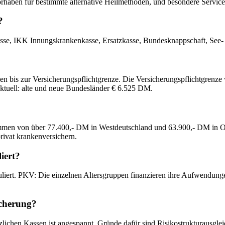
orhaben für bestimmte alternative Heilmethoden, und besondere Service
?
e, IKK Innungskrankenkasse, Ersatzkasse, Bundesknappschaft, See- 
n bis zur Versicherungspflichtgrenze. Die Versicherungspflichtgrenze w
ktuell: alte und neue Bundesländer € 6.525 DM.
ommen von über 77.400,- DM in Westdeutschland und 63.900,- DM in 
rivat krankenversichern.
iert?
ert. PKV: Die einzelnen Altersgruppen finanzieren ihre Aufwendungen 
icherung?
zlichen Kassen ist angespannt. Gründe dafür sind Risikostrukturausgl