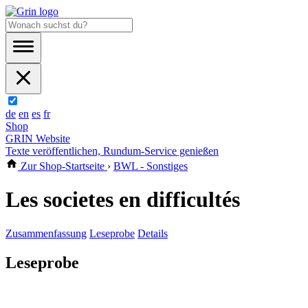
de
en
es
fr
Shop
GRIN Website
Texte veröffentlichen, Rundum-Service genießen
Zur Shop-Startseite
›
BWL - Sonstiges
Les societes en difficultés
Zusammenfassung
Leseprobe
Details
Leseprobe