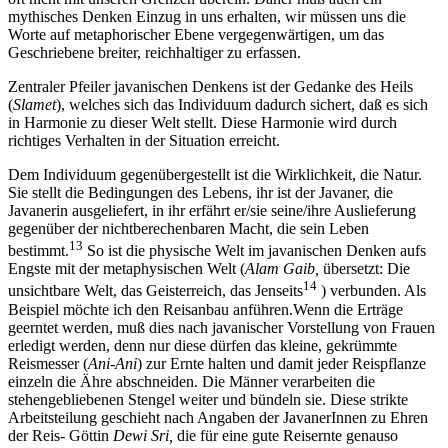
mythisches Denken Einzug in uns erhalten, wir müssen uns die
Worte auf metaphorischer Ebene vergegenwärtigen, um das
Geschriebene breiter, reichhaltiger zu erfassen.
Zentraler Pfeiler javanischen Denkens ist der Gedanke des Heils
(
Slamet
), welches sich das Individuum dadurch sichert, daß es sich
in Harmonie zu dieser Welt stellt. Diese Harmonie wird durch
richtiges Verhalten in der Situation erreicht.
Dem Individuum gegenübergestellt ist die Wirklichkeit, die Natur.
Sie stellt die Bedingungen des Lebens, ihr ist der Javaner, die
Javanerin ausgeliefert, in ihr erfährt er/sie seine/ihre Auslieferung
gegenüber der nichtberechenbaren Macht, die sein Leben
13
bestimmt.
So ist die physische Welt im javanischen Denken aufs
Engste mit der metaphysischen Welt (
Alam Gaib,
übersetzt: Die
14
unsichtbare Welt, das Geisterreich, das Jenseits
) verbunden. Als
Beispiel möchte ich den Reisanbau anführen.Wenn die Erträge
geerntet werden, muß dies nach javanischer Vorstellung von Frauen
erledigt werden, denn nur diese dürfen das kleine, gekrümmte
Reismesser (
Ani-Ani
) zur Ernte halten und damit jeder Reispflanze
einzeln die Ähre abschneiden. Die Männer verarbeiten die
stehengebliebenen Stengel weiter und bündeln sie. Diese strikte
Arbeitsteilung geschieht nach Angaben der JavanerInnen zu Ehren
der Reis- Göttin
Dewi Sri,
die für eine gute Reisernte genauso