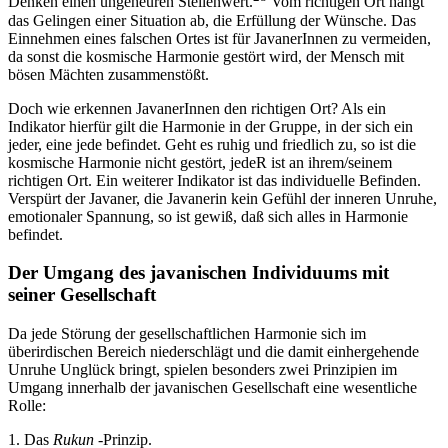
Denken einen ungeheuren Stellenwert.
Vom richtigen Ort hängt
das Gelingen einer Situation ab, die Erfüllung der Wünsche. Das
Einnehmen eines falschen Ortes ist für JavanerInnen zu vermeiden,
da sonst die kosmische Harmonie gestört wird, der Mensch mit
bösen Mächten zusammenstößt.
Doch wie erkennen JavanerInnen den richtigen Ort? Als ein
Indikator hierfür gilt die Harmonie in der Gruppe, in der sich ein
jeder, eine jede befindet. Geht es ruhig und friedlich zu, so ist die
kosmische Harmonie nicht gestört, jedeR ist an ihrem/seinem
richtigen Ort. Ein weiterer Indikator ist das individuelle Befinden.
Verspürt der Javaner, die Javanerin kein Gefühl der inneren Unruhe,
emotionaler Spannung, so ist gewiß, daß sich alles in Harmonie
befindet.
Der Umgang des javanischen Individuums mit
seiner Gesellschaft
Da jede Störung der gesellschaftlichen Harmonie sich im
überirdischen Bereich niederschlägt und die damit einhergehende
Unruhe Unglück bringt, spielen besonders zwei Prinzipien im
Umgang innerhalb der javanischen Gesellschaft eine wesentliche
Rolle:
1. Das
Rukun
-Prinzip.