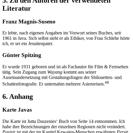
5. Zu den Autoren der verwendeten
Literatur
Franz Magnis-Suseno
Er lebte, nach eigenen Angaben im Vorwort seines Buches, seit
1961 in Java. Sich selbst sieht er als Ethiker, von Frau Schlehe hörte
ich, er sei ein Jesuitenpater.
Günter Spitzing
Er wurde 1931 geboren und ist als Fachautor für Film & Fernsehen
tätig. Sein Zugang zum
Wayang
kommt aus seiner
Auseinandersetzung mit Gestaltungsfragen der Shilouetten- und
48
Schattenfotografie. Er unternahm mehrere Asienreisen.
6. Anhang
Karte Javas
Die Karte ist Jutta Daszenies‘ Buch von Seite 14 entnommen. Ich
habe ihre Bezeichnungen der einzelnen Regionen nicht verändert.
Pasisir
ist mit der im Kapitel Kewajen-Menschen erwähnten
Persir