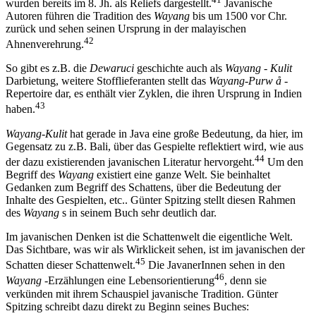
wurden bereits im 8. Jh. als Reliefs dargestellt.
Javanische
Autoren führen die Tradition des
Wayang
bis um 1500 vor Chr.
zurück und sehen seinen Ursprung in der malayischen
42
Ahnenverehrung.
So gibt es z.B. die
Dewaruci
geschichte auch als
Wayang
-
Kulit
Darbietung, weitere Stofflieferanten stellt das
Wayang-Purw å
-
Repertoire dar, es enthält vier Zyklen, die ihren Ursprung in Indien
43
haben.
Wayang-Kulit
hat gerade in Java eine große Bedeutung, da hier, im
Gegensatz zu z.B. Bali, über das Gespielte reflektiert wird, wie aus
44
der dazu existierenden javanischen Literatur hervorgeht.
Um den
Begriff des
Wayang
existiert eine ganze Welt. Sie beinhaltet
Gedanken zum Begriff des Schattens, über die Bedeutung der
Inhalte des Gespielten, etc.. Günter Spitzing stellt diesen Rahmen
des
Wayang
s in seinem Buch sehr deutlich dar.
Im javanischen Denken ist die Schattenwelt die eigentliche Welt.
Das Sichtbare, was wir als Wirklickeit sehen, ist im javanischen der
45
Schatten dieser Schattenwelt.
Die JavanerInnen sehen in den
46
Wayang
-Erzählungen eine Lebensorientierung
, denn sie
verkünden mit ihrem Schauspiel javanische Tradition. Günter
Spitzing schreibt dazu direkt zu Beginn seines Buches: