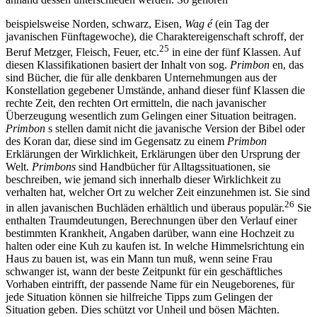
beispielsweise Norden, schwarz, Eisen,
Wag é
(ein Tag der
javanischen Fünftagewoche), die Charaktereigenschaft schroff, der
25
Beruf Metzger, Fleisch, Feuer, etc.
in eine der fünf Klassen. Auf
diesen Klassifikationen basiert der Inhalt von sog.
Primbon
en, das
sind Bücher, die für alle denkbaren Unternehmungen aus der
Konstellation gegebener Umstände, anhand dieser fünf Klassen die
rechte Zeit, den rechten Ort ermitteln, die nach javanischer
Überzeugung wesentlich zum Gelingen einer Situation beitragen.
Primbon
s stellen damit nicht die javanische Version der Bibel oder
des Koran dar, diese sind im Gegensatz zu einem
Primbon
Erklärungen der Wirklichkeit, Erklärungen über den Ursprung der
Welt.
Primbons
sind Handbücher für Alltagssituationen, sie
beschreiben, wie jemand sich innerhalb dieser Wirklichkeit zu
verhalten hat, welcher Ort zu welcher Zeit einzunehmen ist. Sie sind
26
in allen javanischen Buchläden erhältlich und überaus populär.
Sie
enthalten Traumdeutungen, Berechnungen über den Verlauf einer
bestimmten Krankheit, Angaben darüber, wann eine Hochzeit zu
halten oder eine Kuh zu kaufen ist. In welche Himmelsrichtung ein
Haus zu bauen ist, was ein Mann tun muß, wenn seine Frau
schwanger ist, wann der beste Zeitpunkt für ein geschäftliches
Vorhaben eintrifft, der passende Name für ein Neugeborenes, für
jede Situation können sie hilfreiche Tipps zum Gelingen der
Situation geben. Dies schützt vor Unheil und bösen Mächten.