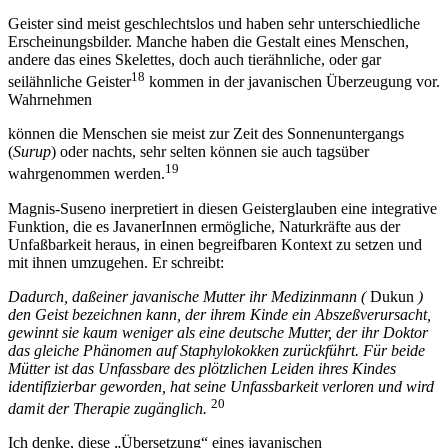
Geister sind meist geschlechtslos und haben sehr unterschiedliche
Erscheinungsbilder. Manche haben die Gestalt eines Menschen,
andere das eines Skelettes, doch auch tierähnliche, oder gar
18
seilähnliche Geister
kommen in der javanischen Überzeugung vor.
Wahrnehmen
können die Menschen sie meist zur Zeit des Sonnenuntergangs
(
Surup
) oder nachts, sehr selten können sie auch tagsüber
19
wahrgenommen werden.
Magnis-Suseno inerpretiert in diesen Geisterglauben eine integrative
Funktion, die es JavanerInnen ermögliche, Naturkräfte aus der
Unfaßbarkeit heraus, in einen begreifbaren Kontext zu setzen und
mit ihnen umzugehen. Er schreibt:
Dadurch, daßeiner javanische Mutter ihr Medizinmann (
Dukun
)
den Geist bezeichnen kann, der ihrem Kinde ein Abszeßverursacht,
gewinnt sie kaum weniger als eine deutsche Mutter, der ihr Doktor
das gleiche Phänomen auf Staphylokokken zurückführt. Für beide
Mütter ist das Unfassbare des plötzlichen Leiden ihres Kindes
identifizierbar geworden, hat seine Unfassbarkeit verloren und wird
20
damit der Therapie zugänglich.
Ich denke, diese „Übersetzung“ eines javanischen