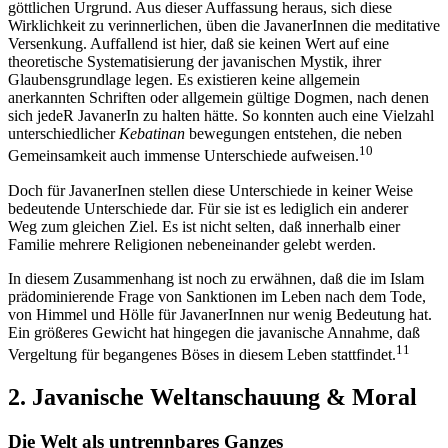
göttlichen Urgrund. Aus dieser Auffassung heraus, sich diese
Wirklichkeit zu verinnerlichen, üben die JavanerInnen die meditative
Versenkung. Auffallend ist hier, daß sie keinen Wert auf eine
theoretische Systematisierung der javanischen Mystik, ihrer
Glaubensgrundlage legen. Es existieren keine allgemein
anerkannten Schriften oder allgemein gültige Dogmen, nach denen
sich jedeR JavanerIn zu halten hätte. So konnten auch eine Vielzahl
unterschiedlicher
Kebatinan
bewegungen entstehen, die neben
10
Gemeinsamkeit auch immense Unterschiede aufweisen.
Doch für JavanerInen stellen diese Unterschiede in keiner Weise
bedeutende Unterschiede dar. Für sie ist es lediglich ein anderer
Weg zum gleichen Ziel. Es ist nicht selten, daß innerhalb einer
Familie mehrere Religionen nebeneinander gelebt werden.
In diesem Zusammenhang ist noch zu erwähnen, daß die im Islam
prädominierende Frage von Sanktionen im Leben nach dem Tode,
von Himmel und Hölle für JavanerInnen nur wenig Bedeutung hat.
Ein größeres Gewicht hat hingegen die javanische Annahme, daß
11
Vergeltung für begangenes Böses in diesem Leben stattfindet.
2. Javanische Weltanschauung & Moral
Die Welt als untrennbares Ganzes