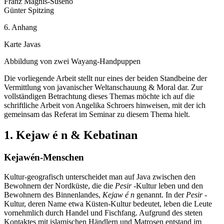
Franz Magnis-Suseno
Günter Spitzing
6. Anhang
Karte Javas
Abbildung von zwei Wayang-Handpuppen
Die vorliegende Arbeit stellt nur eines der beiden Standbeine der
Vermittlung von javanischer Weltanschauung & Moral dar. Zur
vollständigen Betrachtung dieses Themas möchte ich auf die
schriftliche Arbeit von Angelika Schroers hinweisen, mit der ich
gemeinsam das Referat im Seminar zu diesem Thema hielt.
1. Kejaw é n & Kebatinan
Kejawén-Menschen
Kultur-geografisch unterscheidet man auf Java zwischen den
Bewohnern der Nordküste, die die
Pesir
-Kultur leben und den
Bewohnern des Binnenlandes,
Kejaw é n
genannt. In der
Pesir
-
Kultur, deren Name etwa Küsten-Kultur bedeutet, leben die Leute
vornehmlich durch Handel und Fischfang. Aufgrund des steten
Kontaktes mit islamischen Händlern und Matrosen entstand im