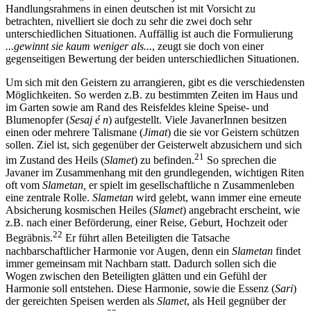
Handlungsrahmens in einen deutschen ist mit Vorsicht zu
betrachten, nivelliert sie doch zu sehr die zwei doch sehr
unterschiedlichen Situationen. Auffällig ist auch die Formulierung
...gewinnt sie kaum weniger als...
, zeugt sie doch von einer
gegenseitigen Bewertung der beiden unterschiedlichen Situationen.
Um sich mit den Geistern zu arrangieren, gibt es die verschiedensten
Möglichkeiten. So werden z.B. zu bestimmten Zeiten im Haus und
im Garten sowie am Rand des Reisfeldes kleine Speise- und
Blumenopfer (
Sesaj é n
) aufgestellt. Viele JavanerInnen besitzen
einen oder mehrere Talismane (
Jimat
) die sie vor Geistern schützen
sollen. Ziel ist, sich gegenüber der Geisterwelt abzusichern und sich
21
im Zustand des Heils (
Slamet
) zu befinden.
So sprechen die
Javaner im Zusammenhang mit den grundlegenden, wichtigen Riten
oft vom
Slametan,
er spielt im gesellschaftliche n Zusammenleben
eine zentrale Rolle.
Slametan
wird gelebt, wann immer eine erneute
Absicherung kosmischen Heiles (
Slamet
) angebracht erscheint, wie
z.B. nach einer Beförderung, einer Reise, Geburt, Hochzeit oder
22
Begräbnis.
Er führt allen Beteiligten die Tatsache
nachbarschaftlicher Harmonie vor Augen, denn ein
Slametan
findet
immer gemeinsam mit Nachbarn statt. Dadurch sollen sich die
Wogen zwischen den Beteiligten glätten und ein Gefühl der
Harmonie soll entstehen. Diese Harmonie, sowie die Essenz (
Sari
)
der gereichten Speisen werden als
Slamet
, als Heil gegnüber der