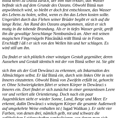
Bimå
kehrt zu
Durnå
zurück, der ihm nun erklärt, das Wasser
befinde sich auf dem Grunde des Ozeans. Obwohl
Bimå
nun
argwöhnisch wird, so bleibt er doch fest entschlossen, das Wasser
des Lebens zu holen, selbst, wenn es ihn das Leben kosten sollte.
Ungerührt durch das Flehen seiner Brüder begibt er sich auf die
lange Reise. Am Rand des Ozeans angekommen, stürzt er sich
mutig in die tobende Brandung. Als er in tiefes Wasser gerät, greift
ihn die gewaltige Seeschlange
Nemburnåwå
an. Aber mit seinen
magischen Fingernägeln
Påncånåkå
reißt
Bimå
sie in Fetzen.
Erschlafft l äß t er sich von den Wellen hin und her schlagen. Es
wird still um ihn.
Da findet er sich plötzlich einer winzigen Gestalt gegenüber, deren
Aussehen und Gestalt identisch mit der von
Bimå
selber ist. Sie gibt
sich ihm als der Gott
Dewåruci
zu erkennen, als Inkarnation des
Allmächtigen selbst. Er läd
Bimå
ein, durch sein linkes Ohr in sein
Inneres einzutreten. Obwohl
Bimå
von Zweifeln erfüllt ist, gehorcht
er. Ohne Schwierigkeiten führt er seinen Körper in
Dewåruci
s
Inneres ein. Dort findet er sich zunächst in einer grenzenlosen Leere
vor und verliert alle Orientierung. Doch nach ein paar
Augenblicken sieht er wieder Sonne, Land, Berge und Meer. Er
erkennt, daßin
Dewåruci
s winzigem Körper die gesamte Außenwelt
auf umgekehrte Weise enthalten ist (
Jagad Walikan
). Er sieht vier
Farben, von denen drei, nämlich gelb, rot und schwarz die
gefährlichen Leidenschaften symbolisieren, vor denen man sich