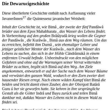
Die Dewarucigeschichte
Diese überlieferte Geschichte enthält nach Auffassung vieler
37
JavanerInnen
die Quintessenz javanischer Weisheit:
Inhalt der Geschichte ist, wie
Bimå
, der zweite der fünf
Pandåwå
brüder aus dem Epos
Mahabharata
, das Wasser des Lebens findet.
In Vorbereitung auf den großen
Bråtåyudå
krieg wollen die Gegner
der
Pandåwås
, die
Kuråwås
,
Bimå
aus dem Weg räumen. Um das
zu erreichen, befiehlt ihm
Durnå
, sein ehemaliger Lehrer und
jetziger geistlicher Mentor der
Kuråwås
, nach dem Wasser des
Lebens zu suchen, das sich in der Höhle
Cåndråmukå
in einem
entfernten Urwald befinde. Unbeeindruckt von den möglichen
Gefahren und ohne auf die Warnungen seiner Verrat witternden
Brüder zu achten, begibt sich
Bimå
auf den Weg. Am Ziele
angekommen, entwurzelt er auf der Suche nach dem Wasser Bäume
und verwüstet den ganzen Wald, wodurch er den Zorn zweier dort
hausender Riesen erregt. Nach einem wilden Kampf tötet
Bimå
die
beiden und bricht damit einen Zauber, den der Obergott
Batårå
Guru
ü ber sie geworfen hatte. Sie kehren in ihre ursprüngliche
Gestalt als die Götter
Indrå
und
Bayu
zurück und teilen
Bimå
dankbar mit, daßdas Wasser des Lebens nicht in diesem Wald zu
finden sei.