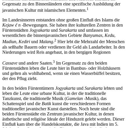
Gegensatz zu den Binnenländern eine spezifische Ausbildung der
1
javanischen Kultur mit islamischen Elementen.
Im Landesinneren entstanden ohne großen Einfluß des Islams die
Kejaw é n
-Bewegungen. Sie haben ihre kulturellen Zentren in den
Fürstenstädten
Jogyakarta
und
Surakarta
und umfassen im
wesentlichen die binnenjavanischen Gebiete
Banyumas
,
Kedu
,
2
Madiun
,
Kediri
und
Malang
.
Hier lebt die Mehrzahl der Menschen
als seßhafte Bauern oder verdienen ihr Geld als Landarbeiter. In den
Niederungen wird Reis angebaut, in den bergigen Regionen
3
Cassave
und andere Saaten.
Im Gegensatz zu den beiden
Fürstenstädten leben die Leute hier in Bambus- oder Holzhäusern
und gelten als wohlhabend, wenn sie einen Wasserbüffel besitzen,
der den Pflug zieht.
In den beiden Fürstentümern
Jogyakarta
und
Surakarta
lebten und
leben die Leute eine urbane Kultur, in der die traditionelle
Tanzkunst, die traditionelle Musik (
Gamelan
-Musik), das
Schattenspiel und die
Batik
kunst die verschiedenen Formen
traditioneller javanischer Kunst darstellen. Noch heute sind die
beiden Fürstenstädte ein Zentrum javanischer Kultur, in denen
ästhetische und religiöse Ideale der Hinduzeit gelebt werden. Dieser
Einfluß kam über die Handelskontakte, die Java mit Indien im 5.