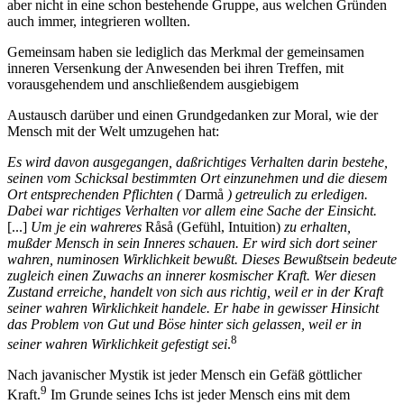
aber nicht in eine schon bestehende Gruppe, aus welchen Gründen
auch immer, integrieren wollten.
Gemeinsam haben sie lediglich das Merkmal der gemeinsamen
inneren Versenkung der Anwesenden bei ihren Treffen, mit
vorausgehendem und anschließendem ausgiebigem
Austausch darüber und einen Grundgedanken zur Moral, wie der
Mensch mit der Welt umzugehen hat:
Es wird davon ausgegangen, daßrichtiges Verhalten darin bestehe,
seinen vom Schicksal bestimmten Ort einzunehmen und die diesem
Ort entsprechenden Pflichten (
Darmå
) getreulich zu erledigen.
Dabei war richtiges Verhalten vor allem eine Sache der Einsicht.
[...]
Um je ein wahreres
Råså (Gefühl, Intuition)
zu erhalten,
mußder Mensch in sein Inneres schauen. Er wird sich dort seiner
wahren, numinosen Wirklichkeit bewußt. Dieses Bewußtsein bedeute
zugleich einen Zuwachs an innerer kosmischer Kraft. Wer diesen
Zustand erreiche, handelt von sich aus richtig, weil er in der Kraft
seiner wahren Wirklichkeit handele. Er habe in gewisser Hinsicht
das Problem von Gut und Böse hinter sich gelassen, weil er in
8
seiner wahren Wirklichkeit gefestigt sei
.
Nach javanischer Mystik ist jeder Mensch ein Gefäß göttlicher
9
Kraft.
Im Grunde seines Ichs ist jeder Mensch eins mit dem