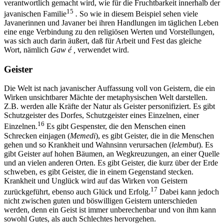
verantwortlich gemacht wird, wie für die Fruchtbarkeit innerhalb der
15
javanischen Familie
.
So wie in diesem Beispiel sehen viele
Javanerinnen und Javaner bei ihren Handlungen im täglichen Leben
eine enge Verbindung zu den religiösen Werten und Vorstellungen,
was sich auch darin äußert, daß für Arbeit und Fest das gleiche
Wort, nämlich
Gaw é ,
verwendet wird.
Geister
Die Welt ist nach javanischer Auffassung voll von Geistern, die ein
Wirken unsichtbarer Mächte der metaphysischen Welt darstellen.
Z.B. werden alle Kräfte der Natur als Geister personifiziert. Es gibt
Schutzgeister des Dorfes, Schutzgeister eines Einzelnen, einer
16
Einzelnen.
Es gibt Gespenster, die den Menschen einen
Schrecken einjagen (
Memedi
), es gibt Geister, die in die Menschen
gehen und so Krankheit und Wahnsinn verursachen (
lelembut
). Es
gibt Geister auf hohen Bäumen, an Wegkreuzungen, an einer Quelle
und an vielen anderen Orten. Es gibt Geister, die kurz über der Erde
schweben, es gibt Geister, die in einem Gegenstand stecken.
Krankheit und Unglück wird auf das Wirken von Geistern
17
zurückgeführt, ebenso auch Glück und Erfolg.
Dabei kann jedoch
nicht zwischen guten und böswilligen Geistern unterschieden
werden, denn ein Geist ist immer unberechenbar und von ihm kann
sowohl Gutes, als auch Schlechtes hervorgehen.