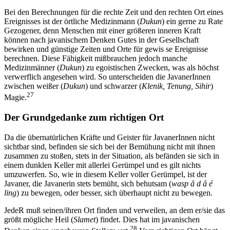
Bei den Berechnungen für die rechte Zeit und den rechten Ort eines
Ereignisses ist der örtliche Medizinmann (
Dukun
) ein gerne zu Rate
Gezogener, denn Menschen mit einer größeren inneren Kraft
können nach javanischem Denken Gutes in der Gesellschaft
bewirken und günstige Zeiten und Orte für gewis se Ereignisse
berechnen. Diese Fähigkeit mißbrauchen jedoch manche
Medizinmänner (
Dukun
) zu egoistischen Zwecken, was als höchst
verwerflich angesehen wird. So unterscheiden die JavanerInnen
zwischen weißer (
Dukun
) und schwarzer (
Klenik, Tenung, Sihir
)
27
Magie.
Der Grundgedanke zum richtigen Ort
Da die übernatürlichen Kräfte und Geister für JavanerInnen nicht
sichtbar sind, befinden sie sich bei der Bemühung nicht mit ihnen
zusammen zu stoßen, stets in der Situation, als befänden sie sich in
einem dunklen Keller mit allerlei Gerümpel und es gilt nichts
umzuwerfen. So, wie in diesem Keller voller Gerümpel, ist der
Javaner, die Javanerin stets bemüht, sich behutsam (
wasp å d å é
ling
) zu bewegen, oder besser, sich überhaupt nicht zu bewegen.
JedeR muß seinen/ihren Ort finden und verweilen, an dem er/sie das
größt mögliche Heil (
Slamet
) findet. Dies hat im javanischen
28