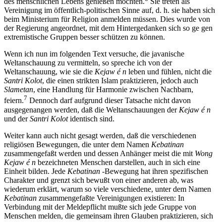
des menschlichen Lebens genießen möchten.
Sie treten als
Vereinigung im öffentlich-politischen Sinne auf, d. h. sie haben sich
beim Ministerium für Religion anmelden müssen. Dies wurde von
der Regierung angeordnet, mit dem Hintergedanken sich so ge gen
extremistische Gruppen besser schützen zu können.
Wenn ich nun im folgenden Text versuche, die javanische
Weltanschauung zu vermitteln, so spreche ich von der
Weltanschauung, wie sie die
Kejaw é n
leben und fühlen, nicht die
Santri Kolot
, die einen strikten Islam praktizieren, jedoch auch
Slametan
, eine Handlung für Harmonie zwischen Nachbarn,
7
feiern.
Dennoch darf aufgrund dieser Tatsache nicht davon
ausgegenangen werden, daß die Weltanschauungen der
Kejaw é n
und der
Santri Kolot
identisch sind.
Weiter kann auch nicht gesagt werden, daß die verschiedenen
religiösen Bewegungen, die unter dem Namen
Kebatinan
zusammengefaßt werden und dessen Anhänger meist die mit
Wong
Kejaw é n
bezeichneten Menschen darstellen, auch in sich eine
Einheit bilden. Jede
Kebatinan
-Bewegung hat ihren spezifischen
Charakter und grenzt sich bewußt von einer anderen ab, was
wiederum erklärt, warum so viele verschiedene, unter dem Namen
Kebatinan
zusammengefaßte Vereinigungen existieren: In
Verbindung mit der Meldepflicht mußte sich jede Gruppe von
Menschen melden, die gemeinsam ihren Glauben praktizieren, sich