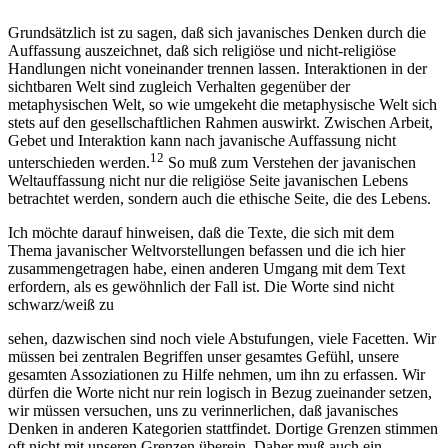
Grundsätzlich ist zu sagen, daß sich javanisches Denken durch die
Auffassung auszeichnet, daß sich religiöse und nicht-religiöse
Handlungen nicht voneinander trennen lassen. Interaktionen in der
sichtbaren Welt sind zugleich Verhalten gegenüber der
metaphysischen Welt, so wie umgekeht die metaphysische Welt sich
stets auf den gesellschaftlichen Rahmen auswirkt. Zwischen Arbeit,
Gebet und Interaktion kann nach javanische Auffassung nicht
12
unterschieden werden.
So muß zum Verstehen der javanischen
Weltauffassung nicht nur die religiöse Seite javanischen Lebens
betrachtet werden, sondern auch die ethische Seite, die des Lebens.
Ich möchte darauf hinweisen, daß die Texte, die sich mit dem
Thema javanischer Weltvorstellungen befassen und die ich hier
zusammengetragen habe, einen anderen Umgang mit dem Text
erfordern, als es gewöhnlich der Fall ist. Die Worte sind nicht
schwarz/weiß zu
sehen, dazwischen sind noch viele Abstufungen, viele Facetten. Wir
müssen bei zentralen Begriffen unser gesamtes Gefühl, unsere
gesamten Assoziationen zu Hilfe nehmen, um ihn zu erfassen. Wir
dürfen die Worte nicht nur rein logisch in Bezug zueinander setzen,
wir müssen versuchen, uns zu verinnerlichen, daß javanisches
Denken in anderen Kategorien stattfindet. Dortige Grenzen stimmen
oft nicht mit unseren Grenzen überein. Daher muß auch ein