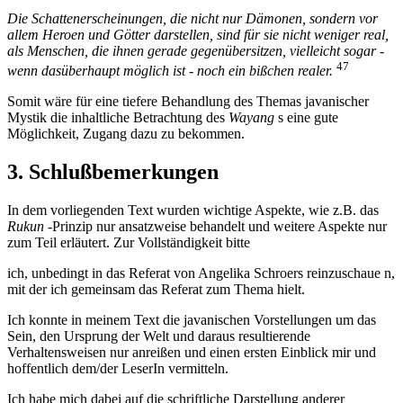
Die Schattenerscheinungen, die nicht nur Dämonen, sondern vor
allem Heroen und Götter darstellen, sind für sie nicht weniger real,
als Menschen, die ihnen gerade gegenübersitzen, vielleicht sogar -
47
wenn dasüberhaupt möglich ist - noch ein bißchen realer.
Somit wäre für eine tiefere Behandlung des Themas javanischer
Mystik die inhaltliche Betrachtung des
Wayang
s eine gute
Möglichkeit, Zugang dazu zu bekommen.
3. Schlußbemerkungen
In dem vorliegenden Text wurden wichtige Aspekte, wie z.B. das
Rukun
-Prinzip nur ansatzweise behandelt und weitere Aspekte nur
zum Teil erläutert. Zur Vollständigkeit bitte
ich, unbedingt in das Referat von Angelika Schroers reinzuschaue n,
mit der ich gemeinsam das Referat zum Thema hielt.
Ich konnte in meinem Text die javanischen Vorstellungen um das
Sein, den Ursprung der Welt und daraus resultierende
Verhaltensweisen nur anreißen und einen ersten Einblick mir und
hoffentlich dem/der LeserIn vermitteln.
Ich habe mich dabei auf die schriftliche Darstellung anderer