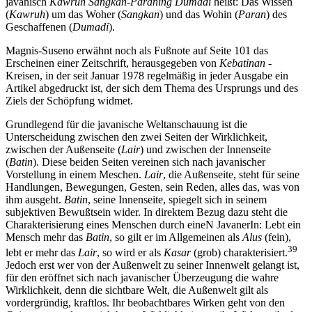
javanisch
Kawruh Sangkan-Paraning Dumadi
heißt: Das Wissen
(
Kawruh
) um das Woher (
Sangkan
) und das Wohin (
Paran
) des
Geschaffenen (
Dumadi
).
Magnis-Suseno erwähnt noch als Fußnote auf Seite 101 das
Erscheinen einer Zeitschrift, herausgegeben von
Kebatinan
-
Kreisen, in der seit Januar 1978 regelmäßig in jeder Ausgabe ein
Artikel abgedruckt ist, der sich dem Thema des Ursprungs und des
Ziels der Schöpfung widmet.
Grundlegend für die javanische Weltanschauung ist die
Unterscheidung zwischen den zwei Seiten der Wirklichkeit,
zwischen der Außenseite (
Lair
) und zwischen der Innenseite
(
Batin
). Diese beiden Seiten vereinen sich nach javanischer
Vorstellung in einem Meschen.
Lair
, die Außenseite, steht für seine
Handlungen, Bewegungen, Gesten, sein Reden, alles das, was von
ihm ausgeht.
Batin
, seine Innenseite, spiegelt sich in seinem
subjektiven Bewußtsein wider. In direktem Bezug dazu steht die
Charakterisierung eines Menschen durch eineN JavanerIn: Lebt ein
Mensch mehr das
Batin
, so gilt er im Allgemeinen als
Alus
(fein),
39
lebt er mehr das
Lair
, so wird er als
Kasar
(grob) charakterisiert.
Jedoch erst wer von der Außenwelt zu seiner Innenwelt gelangt ist,
für den eröffnet sich nach javanischer Überzeugung die wahre
Wirklichkeit, denn die sichtbare Welt, die Außenwelt gilt als
vordergründig, kraftlos. Ihr beobachtbares Wirken geht von den