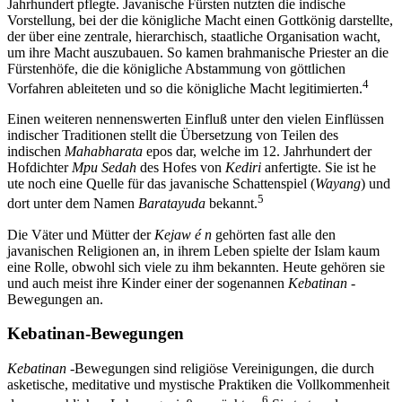
Jahrhundert pflegte. Javanische Fürsten nutzten die indische
Vorstellung, bei der die königliche Macht einen Gottkönig darstellte,
der über eine zentrale, hierarchisch, staatliche Organisation wacht,
um ihre Macht auszubauen. So kamen brahmanische Priester an die
Fürstenhöfe, die die königliche Abstammung von göttlichen
4
Vorfahren ableiteten und so die königliche Macht legitimierten.
Einen weiteren nennenswerten Einfluß unter den vielen Einflüssen
indischer Traditionen stellt die Übersetzung von Teilen des
indischen
Mahabharata
epos dar, welche im 12. Jahrhundert der
Hofdichter
Mpu Sedah
des Hofes von
Kediri
anfertigte. Sie ist he
ute noch eine Quelle für das javanische Schattenspiel (
Wayang
) und
5
dort unter dem Namen
Baratayuda
bekannt.
Die Väter und Mütter der
Kejaw é n
gehörten fast alle den
javanischen Religionen an, in ihrem Leben spielte der Islam kaum
eine Rolle, obwohl sich viele zu ihm bekannten. Heute gehören sie
und auch meist ihre Kinder einer der sogenannen
Kebatinan
-
Bewegungen an.
Kebatinan-Bewegungen
Kebatinan
-Bewegungen sind religiöse Vereinigungen, die durch
asketische, meditative und mystische Praktiken die Vollkommenheit
6