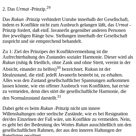
29
2. Das
Urmat
-Prinzip.
Das
Rukun
-Prinzip verhindert Unruhe innerhalb der Gesellschaft,
indem es Konflikte nicht zum Ausbruch gelangen läßt, das
Urmat
-
Prinzip fordert, daß einE JavanerIn gegenüber anderen Personen
ihre jeweiligen Ränge bzw. Stellungen innerhalb der Gesellschaft
zuspricht und sie entsprechend behandelt.
Zu 1: Ziel des Prinzipes der Konfliktvermeidung ist die
Aufrechterhaltung des Zustandes sozialer Harmonie. Dieser wird als
Rukun
(ruhig & friedlich, ohne Zank und ohne Streit, vereint in der
30
Absicht, einander zu helfen)
bezeichnet. Rukun ist der
Idealzustand, die einE jedeR JavanerIn bestrebt ist, zu erhalten.
Alles was den Zustand gesellschaftlicher Spannungen aufkommen
lassen könnte, wie ein offener Ausbruch von Konflikten, hat er/sie
zu vermeiden, denn dies stört die gesellschaftliche Harmonie, die
31
den Normalzustand darstellt.
Dabei geht es beim
Rukun
-Prinzip nicht um innere
Willenshaltungen oder seelische Zustände, wie es bei Resignation
der/des Einzelnen der Fall wäre, um Konflikte zu vermeiden. Nein,
es geht bei der Bedeutung des Wortes
Rukun
ausschließlich um den
gesellschaftlichen Rahmen, der aus den inneren Haltungen der
Beteiligten resultiert.