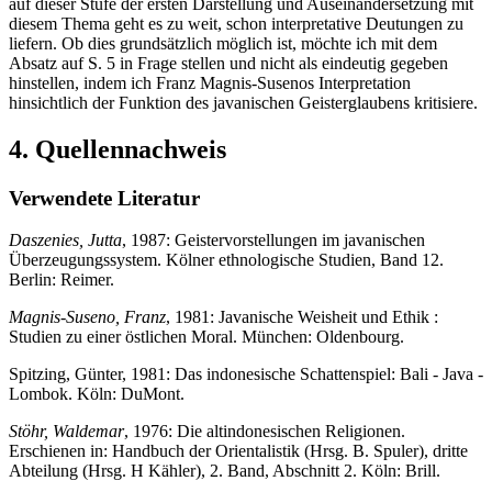
auf dieser Stufe der ersten Darstellung und Auseinandersetzung mit
diesem Thema geht es zu weit, schon interpretative Deutungen zu
liefern. Ob dies grundsätzlich möglich ist, möchte ich mit dem
Absatz auf S. 5 in Frage stellen und nicht als eindeutig gegeben
hinstellen, indem ich Franz Magnis-Susenos Interpretation
hinsichtlich der Funktion des javanischen Geisterglaubens kritisiere.
4. Quellennachweis
Verwendete Literatur
Daszenies, Jutta
, 1987: Geistervorstellungen im javanischen
Überzeugungssystem. Kölner ethnologische Studien, Band 12.
Berlin: Reimer.
Magnis-Suseno, Franz
, 1981: Javanische Weisheit und Ethik :
Studien zu einer östlichen Moral. München: Oldenbourg.
Spitzing, Günter, 1981: Das indonesische Schattenspiel: Bali - Java -
Lombok. Köln: DuMont.
Stöhr, Waldemar
, 1976: Die altindonesischen Religionen.
Erschienen in: Handbuch der Orientalistik (Hrsg. B. Spuler), dritte
Abteilung (Hrsg. H Kähler), 2. Band, Abschnitt 2. Köln: Brill.