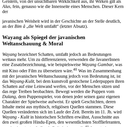
Geistern, von der unsichtbaren Wirklichkeit aus, ihr Wirken gilt als
Alus
, fein, genauso wie die Innenseite eines Menschen. Dieser Kern
der
javanischen Weisheit wird in der Geschichte an der Stelle deutlich,
an der
Bim å
„die Welt umfaßt“ (letzter Absatz).
Wayang als Spiegel der javanischen
Weltanschauung & Moral
Wayang
bezeichnet Schatten, umfaßt jedoch an Bedeutungen
weitaus mehr. Um zu differenzieren, verwenden die JavanerInnen
eine Zusatzbezeichnung, wie beispielsweise
Wayang Gambar
, was
40
mit Kino oder Film zu übersetzen wäre.
Was im Zusammenhang
mit der javanischen Weltanschauung jedoch von Bedeutung ist, ist
das
Wayang-Kulit
, bei dem kunstvoll gestochene Lederpuppen ihren
Schatten auf eine Leinwand werfen, vor der Menschen sitzen und
das rege Treiben beobachten. Bewegt werden die Puppen vom
Dalang
, dem Puppenspieler, von denen jeder seinen ganz eigenen
Charakter der Spielweise aufweist. Er spielt Geschichten, deren
Inhalte meist aus mythisch, religiösen Quellen stammen. Diese
Quellen veränderten sich im Laufe der Zeit. Bereits im 11. Jh. wird
Wayang
-
Kulit
in historischen Schriften erwähnt, Ausschnitte aus
den zwei großen Hindu-Epen, den wesentlichsten Stofflieferanten,
41