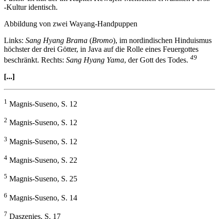
-Kultur identisch.
Abbildung von zwei Wayang-Handpuppen
Links:
Sang Hyang Brama
(
Bromo
), im nordindischen Hinduismus
höchster der drei Götter, in Java auf die Rolle eines Feuergottes
49
beschränkt. Rechts:
Sang Hyang Yama
, der Gott des Todes.
[...]
1
Magnis-Suseno, S. 12
2
Magnis-Suseno, S. 12
3
Magnis-Suseno, S. 12
4
Magnis-Suseno, S. 22
5
Magnis-Suseno, S. 25
6
Magnis-Suseno, S. 14
7
Daszenies, S. 17