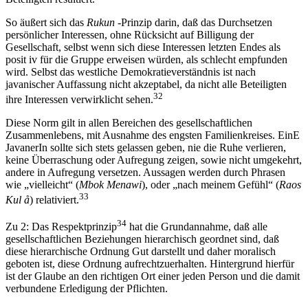
So äußert sich das
Rukun
-Prinzip darin, daß das Durchsetzen
persönlicher Interessen, ohne Rücksicht auf Billigung der
Gesellschaft, selbst wenn sich diese Interessen letzten Endes als
posit iv für die Gruppe erweisen würden, als schlecht empfunden
wird. Selbst das westliche Demokratieverständnis ist nach
javanischer Auffassung nicht akzeptabel, da nicht alle Beteiligten
32
ihre Interessen verwirklicht sehen.
Diese Norm gilt in allen Bereichen des gesellschaftlichen
Zusammenlebens, mit Ausnahme des engsten Familienkreises. EinE
JavanerIn sollte sich stets gelassen geben, nie die Ruhe verlieren,
keine Überraschung oder Aufregung zeigen, sowie nicht umgekehrt,
andere in Aufregung versetzen. Aussagen werden durch Phrasen
wie „vielleicht“ (
Mbok Menawi
), oder „nach meinem Gefühl“ (
Raos
33
Kul å
) relativiert.
34
Zu 2: Das Respektprinzip
hat die Grundannahme, daß alle
gesellschaftlichen Beziehungen hierarchisch geordnet sind, daß
diese hierarchische Ordnung Gut darstellt und daher moralisch
geboten ist, diese Ordnung aufrechtzuerhalten. Hintergrund hierfür
ist der Glaube an den richtigen Ort einer jeden Person und die damit
verbundene Erledigung der Pflichten.