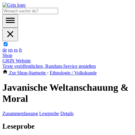
de
en
es
fr
Shop
GRIN Website
Texte veröffentlichen, Rundum-Service genießen
Zur Shop-Startseite
›
Ethnologie / Volkskunde
Javanische Weltanschauung &
Moral
Zusammenfassung
Leseprobe
Details
Leseprobe