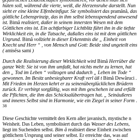
hüten soll, während die vierte, weiß, die Herzensruhe darstellt. Nun
sieht er eine kleine Elfenbeinfigur. Sie symbolisiert das
pramånå,
das
göttliche Lebensprinzip, das in ihm selbst lebensspendend anwesend
ist.
Bimå
realisiert, daßer in seinem innersten Wesen mit dem
Göttlichen eins ist. Ein achtfarbiger Lichtblitz führt ihn in die tiefste
Wirklichkeit ein, in die Tatsache, daßalles eins ist mit dem göttlichen
Urgrund.
Bimå
vollzieht in dieser Erkenntnis die „ Einheit von
Knecht und Herr “ , von Mensch und Gott: Beide sind ungeteilt eins
(
amisésa sami
)
Durch die Realisierung dieser Wirklichkeit wird
Bimå
Herrüber die
ganze Welt: Sie ist von ihm umfaßt, hat nichts mehr zu lernen, hat
den „ Tod im Leben “ vollzogen und dadurch „ Leben im Tode “
gewonnen. Im Besitz unbesiegbarer Kraft verl äß t
Bimå Dewåruci
.
Mit Frieden im Herzen kehrt er zu seinenüberglücklichen Brüdern
zurück. Er verbirgt sorgfältig, was mit ihm geschehen ist und erfüllt
die Pflichten, die ihm das Schicksalübertragen hat. „ Seinäußeres
und inneres Selbst sind in Harmonie, wie ein Ziegel in seiner Form .
38
Diese Geschichte vermittelt den Kern aller javanisch, mystische n
Weisheit. Das Leben, symbolisiert durch das
Wasser des Lebens
,
liegt im Suchenden selbst.
Bim å
realisiert diese Einheit zwischen
göttlichem Ursprung und seiner selbst. Er erreichte das, was auf