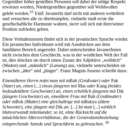
Gegenüber höher gestellten Personen soll dabei der nötige Respekt
erwiesen werden, Niedergestellten gegenüber soll Wohlwollen
35
gelebt werden.
EinE JavanerIn darf nicht mit anderen wetteifern
und versuchen alle zu übertrumpfen, vielmehr muß er/sie die
gesellschaftliche Harmonie wahren, sie/er soll sich mit ihrer/seiner
Position zufrieden geben.
Diese Verhaltensnorm findet sich in der javanischen Sprache wieder.
Ein javanisches Individuum wird mit Ausdrücken aus dem
familiären Bereich angeredet. Dabei unterscheiden JavanerInnen
nicht zwischen dem Geschlecht, was in der westlichen Welt der Fall
ist, dies drücken sie durch einen Zusatz der Adjektive „weiblich“
(
Wadon
) und „männlich“ (
Lanang
) aus, vielmehr unterscheiden sie
zwischen „älter“ und „jünger“. Franz Magnis-Suseno schreibt dazu:
Einenälteren Herrn redet man mit
mBah
(Großvater) oder
Pak
(Vater) an, einen
[...]
etwas jüngeren mit
Mas
oder
Kang
(beides
bedeudetältere Geschwister) an, einen erheblich jüngeren mit
Dik
(jüngere Geschwister) an, eineältere Frau mit
Bah
(Großmutter)
oder
mBok
(Mutter) eine gleichaltrige mit
mBakyu
(ältere
Schwester), eine jüngere mit
Dik
an.
[...]
Ist man
[...]
wirklich
blutsverwandt miteinander, so ist, ohne Rücksicht auf die
tatsächlichen Altersverhältnisse, die der Generationsbeziehung
36
entsprechende Anrede und Sprachform zu gebrauchen.