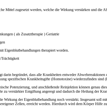
he Mittel zugesetzt werden, welche die Wirkung verstärken und die A
kungen ( als Zusatztherapie ) Geriatrie
ngen
 mit Eigenblutbehandlungen therapiert worden.
Trächtigkeit
gt darin begründet, dass alle Krankheiten entweder Abwehrreaktionen
krankung spezifischen Krankheitsgifte (Homotoxine) wiederzufinden sin
ische Potenzierung, und anschließende Reinjektion können genau dies
 zu verstärkter Entgiftung angeregt und dadurch die Heilung der Kran
die Wirkung der Eigenblutbehandlung noch verstärkt. Insgesamt soll 
igener Zellen, erreicht werden. Hierdurch wird dem Körper Hilfe zur S