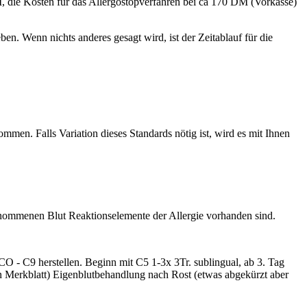
, die Kosten für das Allergostopverfahren bei ca 170 DM (Vorkasse)
en. Wenn nichts anderes gesagt wird, ist der Zeitablauf für die
ommen. Falls Variation dieses Standards nötig ist, wird es mit Ihnen
tnommenen Blut Reaktionselemente der Allergie vorhanden sind.
 - C9 herstellen. Beginn mit C5 1-3x 3Tr. sublingual, ab 3. Tag
 Merkblatt) Eigenblutbehandlung nach Rost (etwas abgekürzt aber