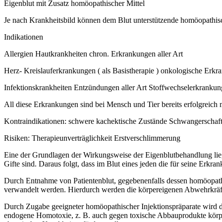
Eigenblut mit Zusatz homöopathischer Mittel
Je nach Krankheitsbild können dem Blut unterstützende homöopathisc
Indikationen
Allergien Hautkrankheiten chron. Erkrankungen aller Art
Herz- Kreislauferkrankungen ( als Basistherapie ) onkologische Erkran
Infektionskrankheiten Entzündungen aller Art Stoffwechselerkranku
All diese Erkrankungen sind bei Mensch und Tier bereits erfolgreich
Kontraindikationen: schwere kachektische Zustände Schwangerschaft/
Risiken: Therapieunverträglichkeit Erstverschlimmerung
Eine der Grundlagen der Wirkungsweise der Eigenblutbehandlung lie
Gifte sind. Daraus folgt, dass im Blut eines jeden die für seine Er
Durch Entnahme von Patientenblut, gegebenenfalls dessen homöopath
verwandelt werden. Hierdurch werden die körpereigenen Abwehrkräfte
Durch Zugabe geeigneter homöopathischer Injektionspräparate wird 
endogene Homotoxie, z. B. auch gegen toxische Abbauprodukte körpere