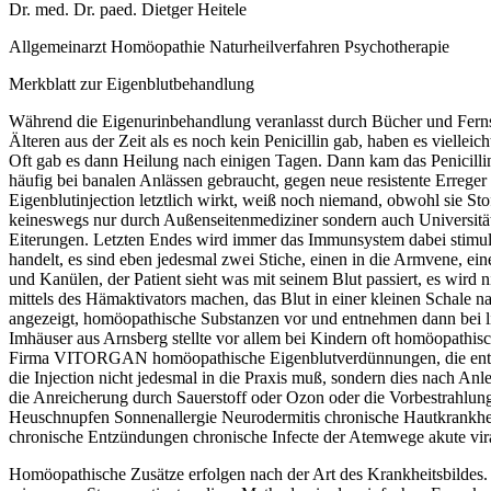
Dr. med. Dr. paed. Dietger Heitele
Allgemeinarzt Homöopathie Naturheilverfahren Psychotherapie
Merkblatt zur Eigenblutbehandlung
Während die Eigenurinbehandlung veranlasst durch Bücher und Fernsehs
Älteren aus der Zeit als es noch kein Penicillin gab, haben es viellei
Oft gab es dann Heilung nach einigen Tagen. Dann kam das Penicillin, w
häufig bei banalen Anlässen gebraucht, gegen neue resistente Erreger
Eigenblutinjection letztlich wirkt, weiß noch niemand, obwohl sie St
keineswegs nur durch Außenseitenmediziner sondern auch Universität
Eiterungen. Letzten Endes wird immer das Immunsystem dabei stimuliert
handelt, es sind eben jedesmal zwei Stiche, einen in die Armvene, eine
und Kanülen, der Patient sieht was mit seinem Blut passiert, es wird 
mittels des Hämaktivators machen, das Blut in einer kleinen Schale nac
angezeigt, homöopathische Substanzen vor und entnehmen dann bei lie
Imhäuser aus Arnsberg stellte vor allem bei Kindern oft homöopathi
Firma VITORGAN homöopathische Eigenblutverdünnungen, die entweder 
die Injection nicht jedesmal in die Praxis muß, sondern dies nach A
die Anreicherung durch Sauerstoff oder Ozon oder die Vorbestrahlung
Heuschnupfen Sonnenallergie Neurodermitis chronische Hautkrankh
chronische Entzündungen chronische Infecte der Atemwege akute vi
Homöopathische Zusätze erfolgen nach der Art des Krankheitsbildes. 