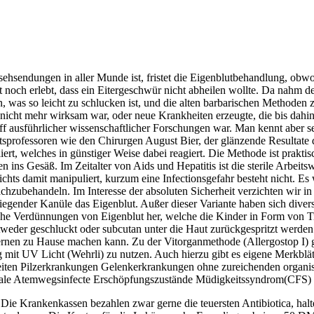
endungen in aller Munde ist, fristet die Eigenblutbehandlung, obwohl 
cht noch erlebt, dass ein Eitergeschwür nicht abheilen wollte. Da nahm d
as so leicht zu schlucken ist, und die alten barbarischen Methoden zu e
 nicht mehr wirksam war, oder neue Krankheiten erzeugte, die bis dahi
off ausführlicher wissenschaftlicher Forschungen war. Man kennt aber 
sprofessoren wie den Chirurgen August Bier, der glänzende Resultate
, welches in günstiger Weise dabei reagiert. Die Methode ist praktisch
n ins Gesäß. Im Zeitalter von Aids und Hepatitis ist die sterile Arbeit
nichts damit manipuliert, kurzum eine Infectionsgefahr besteht nicht. E
hzubehandeln. Im Interesse der absoluten Sicherheit verzichten wir in u
gender Kanüle das Eigenblut. Außer dieser Variante haben sich diverse
sche Verdünnungen von Eigenblut her, welche die Kinder in Form von T
geschluckt oder subcutan unter die Haut zurückgespritzt werden. Die
nlernen zu Hause machen kann. Zu der Vitorganmethode (Allergostop I) 
 mit UV Licht (Wehrli) zu nutzen. Auch hierzu gibt es eigene Merkblät
eiten Pilzerkrankungen Gelenkerkrankungen ohne zureichenden organ
rale Atemwegsinfecte Erschöpfungszustände Müdigkeitssyndrom(CFS) 
Die Krankenkassen bezahlen zwar gerne die teuersten Antibiotica, halt