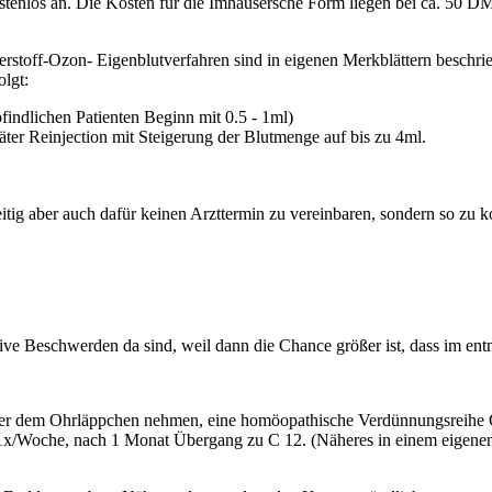
tenlos an. Die Kosten für die Imhäusersche Form liegen bei ca. 50 DM
rstoff-Ozon- Eigenblutverfahren sind in eigenen Merkblättern beschrieb
olgt:
findlichen Patienten Beginn mit 0.5 - 1ml)
er Reinjection mit Steigerung der Blutmenge auf bis zu 4ml.
eitig aber auch dafür keinen Arzttermin zu vereinbaren, sondern so zu k
ve Beschwerden da sind, weil dann die Chance größer ist, dass im en
der dem Ohrläppchen nehmen, eine homöopathische Verdünnungsreihe CO
1x/Woche, nach 1 Monat Übergang zu C 12. (Näheres in einem eigenen