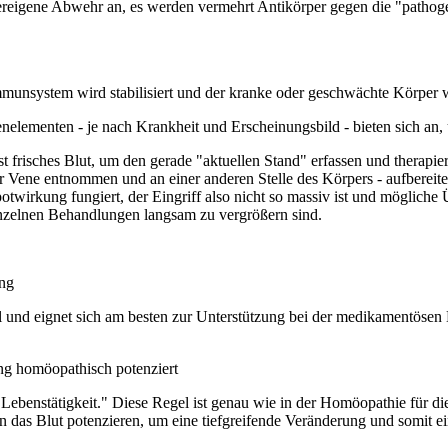
rpereigene Abwehr an, es werden vermehrt Antikörper gegen die "pathog
unsystem wird stabilisiert und der kranke oder geschwächte Körper wi
ementen - je nach Krankheit und Erscheinungsbild - bieten sich an, 
t frisches Blut, um den gerade "aktuellen Stand" erfassen und therapi
r Vene entnommen und an einer anderen Stelle des Körpers - aufbereitet 
epotwirkung fungiert, der Eingriff also nicht so massiv ist und mögliche
inzelnen Behandlungen langsam zu vergrößern sind.
ung
oll und eignet sich am besten zur Unterstützung bei der medikamentös
ung homöopathisch potenziert
benstätigkeit." Diese Regel ist genau wie in der Homöopathie für die 
an das Blut potenzieren, um eine tiefgreifende Veränderung und somit 