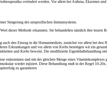
totherapeutika veröndert werden. Vor allem bei Asthma, Ekzemen und 
 einer Steigerung des unspezifischen Immunsystems.
 Wert dieser Methode erkannten. Sie behandelten nämlich ihre teuren Re
ng auch den Einzug in die Humanmedizin, zunächst vor allem bei den H
eren Erkrankungen und vor allem von Krebs benötigen wir ein gesundes
ankheiten und Krebs beweist. Die modifizierte Eigenblutbehandlung ste
r Vene entnommen und mit der gleichen Menge eines Vitaminkomplexes ge
tramuskular wieder injiziert. Diese Behandlung muß in der Regel 10-20
pieerfolg zu garantieren