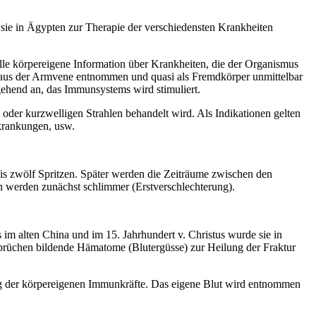
 sie in Ägypten zur Therapie der verschiedensten Krankheiten
elle körpereigene Information über Krankheiten, die der Organismus
t aus der Armvene entnommen und quasi als Fremdkörper unmittelbar
gehend an, das Immunsystems wird stimuliert.
n oder kurzwelligen Strahlen behandelt wird. Als Indikationen gelten
krankungen, usw.
bis zwölf Spritzen. Später werden die Zeiträume zwischen den
 werden zunächst schlimmer (Erstverschlechterung).
s im alten China und im 15. Jahrhundert v. Christus wurde sie in
brüchen bildende Hämatome (Blutergüsse) zur Heilung der Fraktur
ung der körpereigenen Immunkräfte. Das eigene Blut wird entnommen