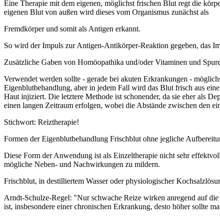
Eine Therapie mit dem eigenen, möglichst frischen Blut regt die kö
eigenen Blut von außen wird dieses vom Organismus zunächst als
Fremdkörper und somit als Antigen erkannt.
So wird der Impuls zur Antigen-Antikörper-Reaktion gegeben, das Imm
Zusätzliche Gaben von Homöopathika und/oder Vitaminen und Spurenel
Verwendet werden sollte - gerade bei akuten Erkrankungen - möglichs
Eigenblutbehandlung, aber in jedem Fall wird das Blut frisch aus eine
Haut injiziert. Die letztere Methode ist schonender, da sie eher als D
einen langen Zeitraum erfolgen, wobei die Abstände zwischen den e
Stichwort: Reiztherapie!
Formen der Eigenblutbehandlung Frischblut ohne jegliche Aufbereit
Diese Form der Anwendung ist als Einzeltherapie nicht sehr effektv
mögliche Neben- und Nachwirkungen zu mildern.
Frischblut, in destilliertem Wasser oder physiologischer Kochsalzlös
Arndt-Schulze-Regel: "Nur schwache Reize wirken anregend auf die Le
ist, insbesondere einer chronischen Erkrankung, desto höher sollte m