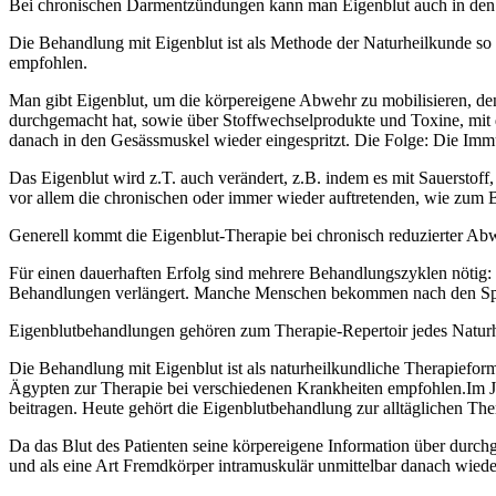
Bei chronischen Darmentzündungen kann man Eigenblut auch in den
Die Behandlung mit Eigenblut ist als Methode der Naturheilkunde so 
empfohlen.
Man gibt Eigenblut, um die körpereigene Abwehr zu mobilisieren, denn
durchgemacht hat, sowie über Stoffwechselprodukte und Toxine, mit 
danach in den Gesässmuskel wieder eingespritzt. Die Folge: Die Immu
Das Eigenblut wird z.T. auch verändert, z.B. indem es mit Sauerstoff,
vor allem die chronischen oder immer wieder auftretenden, wie zum
Generell kommt die Eigenblut-Therapie bei chronisch reduzierter Abw
Für einen dauerhaften Erfolg sind mehrere Behandlungszyklen nötig: 
Behandlungen verlängert. Manche Menschen bekommen nach den Spritz
Eigenblutbehandlungen gehören zum Therapie-Repertoir jedes Naturhe
Die Behandlung mit Eigenblut ist als naturheilkundliche Therapieform 
Ägypten zur Therapie bei verschiedenen Krankheiten empfohlen.Im J
beitragen. Heute gehört die Eigenblutbehandlung zur alltäglichen The
Da das Blut des Patienten seine körpereigene Information über durc
und als eine Art Fremdkörper intramuskulär unmittelbar danach wieder