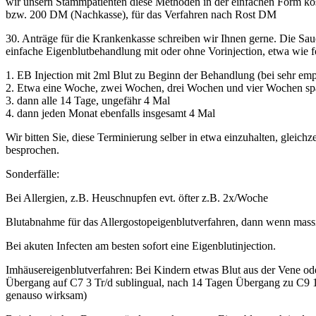
wir unsern Stammpatienten diese Methoden in der einfachen Form kos
bzw. 200 DM (Nachkasse), für das Verfahren nach Rost DM
30. Anträge für die Krankenkasse schreiben wir Ihnen gerne. Die Saue
einfache Eigenblutbehandlung mit oder ohne Vorinjection, etwa wie f
1. EB Injection mit 2ml Blut zu Beginn der Behandlung (bei sehr emp
2. Etwa eine Woche, zwei Wochen, drei Wochen und vier Wochen spät
3. dann alle 14 Tage, ungefähr 4 Mal
4. dann jeden Monat ebenfalls insgesamt 4 Mal
Wir bitten Sie, diese Terminierung selber in etwa einzuhalten, gleichz
besprochen.
Sonderfälle:
Bei Allergien, z.B. Heuschnupfen evt. öfter z.B. 2x/Woche
Blutabnahme für das Allergostopeigenblutverfahren, dann wenn massi
Bei akuten Infecten am besten sofort eine Eigenblutinjection.
Imhäusereigenblutverfahren: Bei Kindern etwas Blut aus der Vene o
Übergang auf C7 3 Tr/d sublingual, nach 14 Tagen Übergang zu C9 
genauso wirksam)