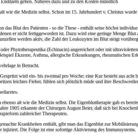
 Enddarm geben. Näheres dazu und zu den Kosten mündlich
alt wie die Medizin selbst. Schon im 15. Jahrhundert v. Christus wurde
 das Blut des Patienten - so die These - enthält seine höchst individu
denen er nicht fertiggeworden ist. Dazu wird eine geringe Menge Blu
nzellen werden aktiv, die Zahl der Leukozyten im Blut steigt vorüber
 oder Phytotherapeutika (Echinacin) angereichert oder mit ultraviolette
 Beispiel Ekzeme, Asthma, allergische Erkrankungen, rheumatischen Er
ehrlage in Betracht.
Gespritzt wird ein- bis zweimal pro Woche; eine Kur besteht aus acht 
en leichtes Fieber, fühlen sich plötzlich müde und ihre Beschwerden
ilarztes.
ebenso alt wie die Medizin selbst. Die Eigenbluttherapie gab es bereit
ahre 1905 erkannte der Chirurgen August Beier, daß sich bei Knochen
rapieform zahlreicher Therapeuten.
hgemachte Krankheiten enthält, gibt man das Eigenblut zur Mobilisier
 injiziert. Die Folge ist eine sofortige Aktivierung des Immunsystems.