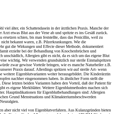
viel älter, ein Schattendasein in der ärztlichen Praxis. Manche der
er Arzt etwas Blut aus der Vene ab und spritzte es ins Gesäß zurück.
rsetzen schien, bis man feststellte, dass das Penicillin, weil zu
n nicht bekannt waren, z.B. Pilzerkrankungen. Wie die
sehr gut die Wirkungen und Effecte dieser Methode, dokumentiert
 damit erzielte bei der Behandlung von Knochenbrüchen und
 unschädlich, Allergien gibt es nicht, da es sich um das eigene Blut
sweise wichtig. Wir verwenden grundsätzlich nur sterile Einmalspritzen
s würde zwar gewisse Vorteile bringen, wie es manche Naturheiler z.B.
nserer Praxis darauf. Allerdings spritzen wir-auf sterile Art- wenn
 weitere Eigenblutvarianten weiter herausgebildet. Die Kinderärztin
ropfen nachher eingenommen haben. In ähnlicher Form stellt die
se letzten beiden Varianten haben den Vorteil, daß der Patient für
gibt es eigene Merkblätter. Weitere Eigenblutmethoden machen sich
ter. Hauptindikationen für Eigenblutbehandlungen sind: Allergien
ischen Grund Menstruations und Klimakteriumsbeschwerden
Neuralgien.
en aber nicht viel von Eigenblutverfahren. Aus Kulanzgründen bieten