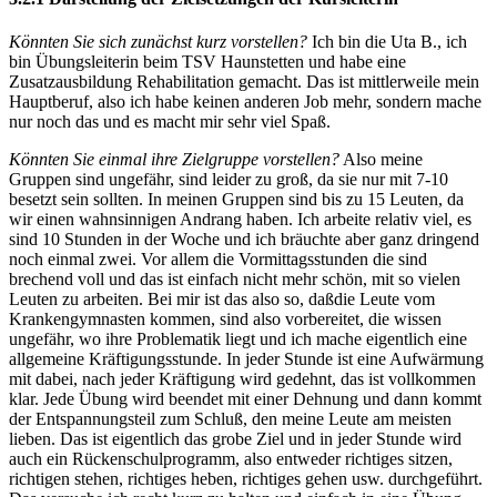
Könnten Sie sich zunächst kurz vorstellen?
Ich bin die Uta B., ich
bin Übungsleiterin beim TSV Haunstetten und habe eine
Zusatzausbildung Rehabilitation gemacht. Das ist mittlerweile mein
Hauptberuf, also ich habe keinen anderen Job mehr, sondern mache
nur noch das und es macht mir sehr viel Spaß.
Könnten Sie einmal ihre Zielgruppe vorstellen?
Also meine
Gruppen sind ungefähr, sind leider zu groß, da sie nur mit 7-10
besetzt sein sollten. In meinen Gruppen sind bis zu 15 Leuten, da
wir einen wahnsinnigen Andrang haben. Ich arbeite relativ viel, es
sind 10 Stunden in der Woche und ich bräuchte aber ganz dringend
noch einmal zwei. Vor allem die Vormittagsstunden die sind
brechend voll und das ist einfach nicht mehr schön, mit so vielen
Leuten zu arbeiten. Bei mir ist das also so, daßdie Leute vom
Krankengymnasten kommen, sind also vorbereitet, die wissen
ungefähr, wo ihre Problematik liegt und ich mache eigentlich eine
allgemeine Kräftigungsstunde. In jeder Stunde ist eine Aufwärmung
mit dabei, nach jeder Kräftigung wird gedehnt, das ist vollkommen
klar. Jede Übung wird beendet mit einer Dehnung und dann kommt
der Entspannungsteil zum Schluß, den meine Leute am meisten
lieben. Das ist eigentlich das grobe Ziel und in jeder Stunde wird
auch ein Rückenschulprogramm, also entweder richtiges sitzen,
richtigen stehen, richtiges heben, richtiges gehen usw. durchgeführt.