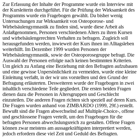
Zur Erfassung der Inhalte der Programme wurde ein Interview mit
der Kursleiterin durchgeführt. Für die Prüfung der Wirksamkeit des
Programms wurde ein Fragebogen gewählt. Da bisher wenig
Untersuchungen zur Wirksamkeit von Osteoporose- und
Wirbelsäulengymnastik zu finden sind, wurde diese Arbeit als
Anlaßgenommen, Personen verschiedenen Alters zu ihren Kursen
und wirbelsäulengerechten Verhalten zu befragen. Zugleich soll
herausgefunden werden, inwieweit der Kurs ihnen im Alltagsleben
weiterhilft. Im Dezember 1999 wurden Personen der
Wirbelsäulengymnastik, sowie der Osteoporosegruppe befragt. Die
Auswahl der Personen erfolgte nach keinen bestimmten Kriterien.
Um gleich zu Anfang eine Beziehung mit den Befragten aufzubauen
und eine gewisse Unpersönlichkeit zu vermeiden, wurde eine kleine
Einleitung verfaßt, in der wir uns vorstellten und den Grund der
Befragung erläuterten. Desweiteren wurde der Fragebogen in zwei
inhaltlich verschiedene Teile gegliedert. Die ersten beiden Fragen
dienen dazu die Personen in Altersgruppen und Geschlecht
einzuteilen. Die anderen Fragen richten sich speziell auf deren Kurs.
Die Fragen wurden anhand von ZIMBARDO (1999, 29f.) erstellt.
Bewußt sind die Fragen abwechselnd auf Multiple-Choice-, offene
und geschlossene Fragen verteilt, um den Fragebogen für die
befragten Personen abwechslungsreich zu gestalten. Offene Fragen
können zwar meistens am aussagekräftigsten interpretiert werden,
jedoch erfordern diese viel Zeit und Geduld des Befragten.