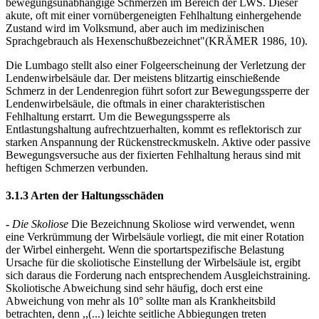
bewegungsunabhängige Schmerzen im Bereich der LWS. Dieser
akute, oft mit einer vornübergeneigten Fehlhaltung einhergehende
Zustand wird im Volksmund, aber auch im medizinischen
Sprachgebrauch als Hexenschußbezeichnet"(KRÄMER 1986, 10).
Die Lumbago stellt also einer Folgeerscheinung der Verletzung der
Lendenwirbelsäule dar. Der meistens blitzartig einschießende
Schmerz in der Lendenregion führt sofort zur Bewegungssperre der
Lendenwirbelsäule, die oftmals in einer charakteristischen
Fehlhaltung erstarrt. Um die Bewegungssperre als
Entlastungshaltung aufrechtzuerhalten, kommt es reflektorisch zur
starken Anspannung der Rückenstreckmuskeln. Aktive oder passive
Bewegungsversuche aus der fixierten Fehlhaltung heraus sind mit
heftigen Schmerzen verbunden.
3.1.3 Arten der Haltungsschäden
-
Die Skoliose
Die Bezeichnung Skoliose wird verwendet, wenn
eine Verkrümmung der Wirbelsäule vorliegt, die mit einer Rotation
der Wirbel einhergeht. Wenn die sportartspezifische Belastung
Ursache für die skoliotische Einstellung der Wirbelsäule ist, ergibt
sich daraus die Forderung nach entsprechendem Ausgleichstraining.
Skoliotische Abweichung sind sehr häufig, doch erst eine
Abweichung von mehr als 10° sollte man als Krankheitsbild
betrachten, denn ,,(...) leichte seitliche Abbiegungen treten