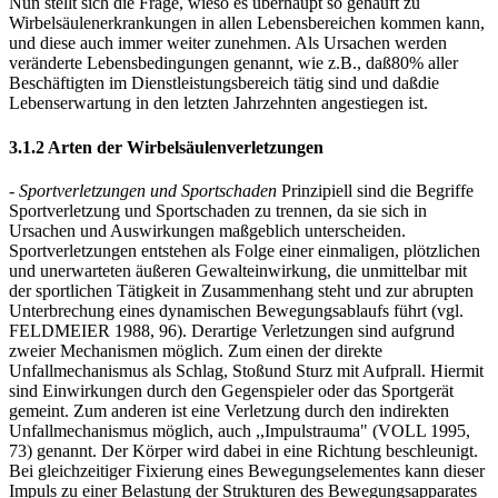
Nun stellt sich die Frage, wieso es überhaupt so gehäuft zu
Wirbelsäulenerkrankungen in allen Lebensbereichen kommen kann,
und diese auch immer weiter zunehmen. Als Ursachen werden
veränderte Lebensbedingungen genannt, wie z.B., daß80% aller
Beschäftigten im Dienstleistungsbereich tätig sind und daßdie
Lebenserwartung in den letzten Jahrzehnten angestiegen ist.
3.1.2 Arten der Wirbelsäulenverletzungen
- Sportverletzungen und Sportschaden
Prinzipiell sind die Begriffe
Sportverletzung und Sportschaden zu trennen, da sie sich in
Ursachen und Auswirkungen maßgeblich unterscheiden.
Sportverletzungen entstehen als Folge einer einmaligen, plötzlichen
und unerwarteten äußeren Gewalteinwirkung, die unmittelbar mit
der sportlichen Tätigkeit in Zusammenhang steht und zur abrupten
Unterbrechung eines dynamischen Bewegungsablaufs führt (vgl.
FELDMEIER 1988, 96). Derartige Verletzungen sind aufgrund
zweier Mechanismen möglich. Zum einen der direkte
Unfallmechanismus als Schlag, Stoßund Sturz mit Aufprall. Hiermit
sind Einwirkungen durch den Gegenspieler oder das Sportgerät
gemeint. Zum anderen ist eine Verletzung durch den indirekten
Unfallmechanismus möglich, auch ,,Impulstrauma" (VOLL 1995,
73) genannt. Der Körper wird dabei in eine Richtung beschleunigt.
Bei gleichzeitiger Fixierung eines Bewegungselementes kann dieser
Impuls zu einer Belastung der Strukturen des Bewegungsapparates