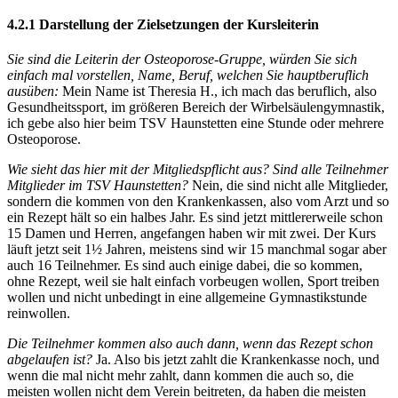
4.2.1 Darstellung der Zielsetzungen der Kursleiterin
Sie sind die Leiterin der Osteoporose-Gruppe, würden Sie sich
einfach mal vorstellen, Name, Beruf, welchen Sie hauptberuflich
ausüben:
Mein Name ist Theresia H., ich mach das beruflich, also
Gesundheitssport, im größeren Bereich der Wirbelsäulengymnastik,
ich gebe also hier beim TSV Haunstetten eine Stunde oder mehrere
Osteoporose.
Wie sieht das hier mit der Mitgliedspflicht aus? Sind alle Teilnehmer
Mitglieder im TSV Haunstetten?
Nein, die sind nicht alle Mitglieder,
sondern die kommen von den Krankenkassen, also vom Arzt und so
ein Rezept hält so ein halbes Jahr. Es sind jetzt mittlererweile schon
15 Damen und Herren, angefangen haben wir mit zwei. Der Kurs
läuft jetzt seit 1½ Jahren, meistens sind wir 15 manchmal sogar aber
auch 16 Teilnehmer. Es sind auch einige dabei, die so kommen,
ohne Rezept, weil sie halt einfach vorbeugen wollen, Sport treiben
wollen und nicht unbedingt in eine allgemeine Gymnastikstunde
reinwollen.
Die Teilnehmer kommen also auch dann, wenn das Rezept schon
abgelaufen ist?
Ja. Also bis jetzt zahlt die Krankenkasse noch, und
wenn die mal nicht mehr zahlt, dann kommen die auch so, die
meisten wollen nicht dem Verein beitreten, da haben die meisten