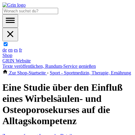
de
en
es
fr
Shop
GRIN Website
Texte veröffentlichen, Rundum-Service genießen
Zur Shop-Startseite
›
Sport - Sportmedizin, Therapie, Ernährung
Eine Studie über den Einfluß
eines Wirbelsäulen- und
Osteoporosekurses auf die
Alltagskompetenz