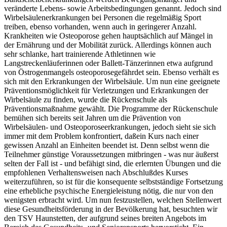
veränderte Lebens- sowie Arbeitsbedingungen genannt. Jedoch sind
Wirbelsäulenerkrankungen bei Personen die regelmäßig Sport
treiben, ebenso vorhanden, wenn auch in geringerer Anzahl.
Krankheiten wie Osteoporose gehen hauptsächlich auf Mängel in
der Ernährung und der Mobilität zurück. Allerdings können auch
sehr schlanke, hart trainierende Athletinnen wie
Langstreckenläuferinnen oder Ballett-Tänzerinnen etwa aufgrund
von Östrogenmangels osteoporosegefährdet sein. Ebenso verhält es
sich mit den Erkrankungen der Wirbelsäule. Um nun eine geeignete
Präventionsmöglichkeit für Verletzungen und Erkrankungen der
Wirbelsäule zu finden, wurde die Rückenschule als
Präventionsmaßnahme gewählt. Die Programme der Rückenschule
bemühen sich bereits seit Jahren um die Prävention von
Wirbelsäulen- und Osteoporoseerkrankungen, jedoch sieht sie sich
immer mit dem Problem konfrontiert, daßein Kurs nach einer
gewissen Anzahl an Einheiten beendet ist. Denn selbst wenn die
Teilnehmer günstige Voraussetzungen mitbringen - was nur äußerst
selten der Fall ist - und befähigt sind, die erlernten Übungen und die
empfohlenen Verhaltensweisen nach Abschlußdes Kurses
weiterzuführen, so ist für die konsequente selbstständige Fortsetzung
eine erhebliche psychische Energieleistung nötig, die nur von den
wenigsten erbracht wird. Um nun festzustellen, welchen Stellenwert
diese Gesundheitsförderung in der Bevölkerung hat, besuchten wir
den TSV Haunstetten, der aufgrund seines breiten Angebots im