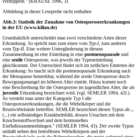
verdoppeln." (KRAUSE 1996, 3)
Abbildung in dieser Leseprobe nicht enthalten
Abb.3: Statistik der Zunahme von Osteoporoseerkrankungen
in der EU (www.kilian.de)
Grundsätzlich unterscheidet man zwei verschiedene Arten dieser
Erkrankung. So spricht man zum einen vom
Typ-I,
zum anderen
vom
Typ-II
. Eine weitere Untergliederung in diesem
Zusammenhang ist eine Einteilung in eine
postmenopausale
und
eine
senile
Osteoporose, was jeweils der Typeneinteilung
gleichkommt. Der Unterschied findet sich im zeitlichen Eintreten der
Erkrankung: So macht sich die postmenopausale Erkrankung nach
der Menopause bemerkbar, während die senile Osteoporose durch
Bewegungsmangel im höheren Alter eintritt. Hinzu kommt noch
eine Beschreibung für die Osteoporose im jugendlichen Alter, die als
juvenile
Erkrankung bezeichnet wird. (vgl. SEMLER 1994, 42f.).
So versteht man unter der Kategorie Typ I alle
Osteoporoseerkrankungen, die die Wirbelkörper und die
Brustwirbelsäule betreffen. SEMLER bezeichnet diesen Typus als ,,
(...) ein selbständiges Krankheitsbild, dessen Ursachen mit dem
Knochenstoffwechsel und dem hormonellen
Einflußzusammenhängen." (SEMLER 1994, 43). Der zweite Typus
umfaßt neben den betroffenen Wirbelkörpern und der
Brustwirbelsäule auch die Röhrenknochen, die meist aufgrund eines