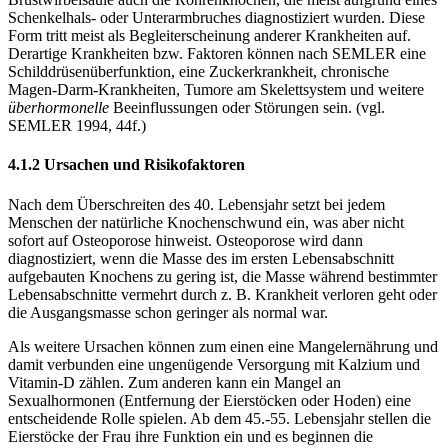
Schenkelhals- oder Unterarmbruches diagnostiziert wurden. Diese
Form tritt meist als Begleiterscheinung anderer Krankheiten auf.
Derartige Krankheiten bzw. Faktoren können nach SEMLER eine
Schilddrüsenüberfunktion, eine Zuckerkrankheit, chronische
Magen-Darm-Krankheiten, Tumore am Skelettsystem und weitere
überhormonelle
Beeinflussungen oder Störungen sein. (vgl.
SEMLER 1994, 44f.)
4.1.2 Ursachen und Risikofaktoren
Nach dem Überschreiten des 40. Lebensjahr setzt bei jedem
Menschen der natürliche Knochenschwund ein, was aber nicht
sofort auf Osteoporose hinweist. Osteoporose wird dann
diagnostiziert, wenn die Masse des im ersten Lebensabschnitt
aufgebauten Knochens zu gering ist, die Masse während bestimmter
Lebensabschnitte vermehrt durch z. B. Krankheit verloren geht oder
die Ausgangsmasse schon geringer als normal war.
Als weitere Ursachen können zum einen eine Mangelernährung und
damit verbunden eine ungenügende Versorgung mit Kalzium und
Vitamin-D zählen. Zum anderen kann ein Mangel an
Sexualhormonen (Entfernung der Eierstöcken oder Hoden) eine
entscheidende Rolle spielen. Ab dem 45.-55. Lebensjahr stellen die
Eierstöcke der Frau ihre Funktion ein und es beginnen die