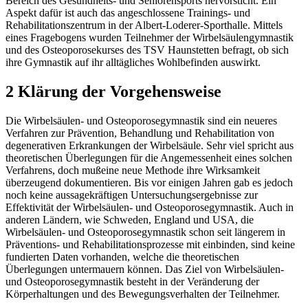
Bereich des Gesundheits- und Seniorensports hervorsticht. Ein
Aspekt dafür ist auch das angeschlossene Trainings- und
Rehabilitationszentrum in der Albert-Loderer-Sporthalle. Mittels
eines Fragebogens wurden Teilnehmer der Wirbelsäulengymnastik
und des Osteoporosekurses des TSV Haunstetten befragt, ob sich
ihre Gymnastik auf ihr alltägliches Wohlbefinden auswirkt.
2 Klärung der Vorgehensweise
Die Wirbelsäulen- und Osteoporosegymnastik sind ein neueres
Verfahren zur Prävention, Behandlung und Rehabilitation von
degenerativen Erkrankungen der Wirbelsäule. Sehr viel spricht aus
theoretischen Überlegungen für die Angemessenheit eines solchen
Verfahrens, doch mußeine neue Methode ihre Wirksamkeit
überzeugend dokumentieren. Bis vor einigen Jahren gab es jedoch
noch keine aussagekräftigen Untersuchungsergebnisse zur
Effektivität der Wirbelsäulen- und Osteoporosegymnastik. Auch in
anderen Ländern, wie Schweden, England und USA, die
Wirbelsäulen- und Osteoporosegymnastik schon seit längerem in
Präventions- und Rehabilitationsprozesse mit einbinden, sind keine
fundierten Daten vorhanden, welche die theoretischen
Überlegungen untermauern können. Das Ziel von Wirbelsäulen-
und Osteoporosegymnastik besteht in der Veränderung der
Körperhaltungen und des Bewegungsverhalten der Teilnehmer.