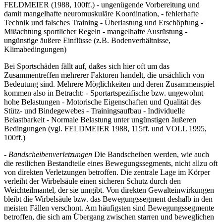
FELDMEIER (1988, 100ff.) - ungenügende Vorbereitung und
damit mangelhafte neuromuskuläre Koordination, - fehlerhafte
Technik und falsches Training - Überlastung und Erschöpfung -
Mißachtung sportlicher Regeln - mangelhafte Ausrüstung -
ungünstige äußere Einflüsse (z.B. Bodenverhältnisse,
Klimabedingungen)
Bei Sportschäden fällt auf, daßes sich hier oft um das
Zusammentreffen mehrerer Faktoren handelt, die ursächlich von
Bedeutung sind. Mehrere Möglichkeiten und deren Zusammenspiel
kommen also in Betracht: - Sportartspezifische bzw. ungewohnt
hohe Belastungen - Motorische Eigenschaften und Qualität des
Stütz- und Bindegewebes - Trainingsaufbau - Individuelle
Belastbarkeit - Normale Belastung unter ungünstigen äußeren
Bedingungen (vgl. FELDMEIER 1988, 115ff. und VOLL 1995,
100ff.)
- Bandscheibenverletzungen
Die Bandscheiben werden, wie auch
die restlichen Bestandteile eines Bewegungssegments, nicht allzu oft
von direkten Verletzungen betroffen. Die zentrale Lage im Körper
verleiht der Wirbelsäule einen sicheren Schutz durch den
Weichteilmantel, der sie umgibt. Von direkten Gewalteinwirkungen
bleibt die Wirbelsäule bzw. das Bewegungssegment deshalb in den
meisten Fällen verschont. Am häufigsten sind Bewegungssegmente
betroffen, die sich am Übergang zwischen starren und beweglichen