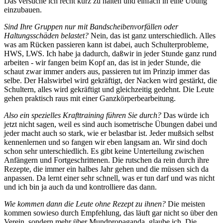
Das versuche ich recht kurz zu halten und einfach in eine Übung
einzubauen.
Sind Ihre Gruppen nur mit Bandscheibenvorfällen oder
Haltungsschäden belastet?
Nein, das ist ganz unterschiedlich. Alles
was am Rücken passieren kann ist dabei, auch Schulterprobleme,
HWS, LWS. Ich habe ja dadurch, daßwir in jeder Stunde ganz rund
arbeiten - wir fangen beim Kopf an, das ist in jeder Stunde, die
schaut zwar immer anders aus, passieren tut im Prinzip immer das
selbe. Der Halswirbel wird gekräftigt, der Nacken wird gestärkt, die
Schultern, alles wird gekräftigt und gleichzeitig gedehnt. Die Leute
gehen praktisch raus mit einer Ganzkörperbearbeitung.
Also ein spezielles Krafttraining führen Sie durch?
Das würde ich
jetzt nicht sagen, weil es sind auch isometrische Übungen dabei und
jeder macht auch so stark, wie er belastbar ist. Jeder mußsich selbst
kennenlernen und so fangen wir eben langsam an. Wir sind doch
schon sehr unterschiedlich. Es gibt keine Unterteilung zwischen
Anfängern und Fortgeschrittenen. Die rutschen da rein durch ihre
Rezepte, die immer ein halbes Jahr gehen und die müssen sich da
anpassen. Da lernt einer sehr schnell, was er tun darf und was nicht
und ich bin ja auch da und kontrolliere das dann.
Wie kommen dann die Leute ohne Rezept zu ihnen?
Die meisten
kommen sowieso durch Empfehlung, das läuft gar nicht so über den
Verein, sondern mehr über Mundpropaganda, glaube ich. Die