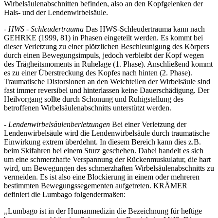
Wirbelsäulenabschnitten befinden, also an den Kopfgelenken der
Hals- und der Lendenwirbelsäule.
- HWS - Schleudertrauma
Das HWS-Schleudertrauma kann nach
GEHRKE (1999, 81) in Phasen eingeteilt werden. Es kommt bei
dieser Verletzung zu einer plötzlichen Beschleunigung des Körpers
durch einen Bewegungsimpuls, jedoch verbleibt der Kopf wegen
des Trägheitsmoments in Ruhelage (1. Phase). Anschließend kommt
es zu einer Überstreckung des Kopfes nach hinten (2. Phase).
Traumatische Distorsionen an den Weichteilen der Wirbelsäule sind
fast immer reversibel und hinterlassen keine Dauerschädigung. Der
Heilvorgang sollte durch Schonung und Ruhigstellung des
betroffenen Wirbelsäulenabschnitts unterstützt werden.
- Lendenwirbelsäulenberletzungen
Bei einer Verletzung der
Lendenwirbelsäule wird die Lendenwirbelsäule durch traumatische
Einwirkung extrem überdehnt. In diesem Bereich kann dies z.B.
beim Skifahren bei einem Sturz geschehen. Dabei handelt es sich
um eine schmerzhafte Verspannung der Rückenmuskulatur, die hart
wird, um Bewegungen des schmerzhaften Wirbelsäulenabschnitts zu
vermeiden. Es ist also eine Blockierung in einem oder mehreren
bestimmten Bewegungssegementen aufgetreten. KRÄMER
definiert die Lumbago folgendermaßen:
,,Lumbago ist in der Humanmedizin die Bezeichnung für heftige