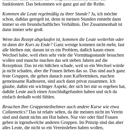
funktioniert. Das bekommen wir ganz gut auf die Reihe.
Kommen die Leute regelmäßig zu ihrer Stunde?
Ja, ich möchte
schon, daßdas geregelt ist, denn in meinen Stunden entsteht dann
immer so ein freundschaftliches Verhältnis. Der Zusammenhalt ist
dann immer sehr groß.
Wenn das Rezept abgelaufen ist, kommen die Leute weiterhin oder
ist dann der Kurs zu Ende?
Ganz wenige kommen nicht mehr, fast
alle bleiben mir, darum ist es ein Problem, daßich kaum einen
Wechsel habe, weil eben sehr viele die Vormittagsstunde besuchen
wollen und manche machen das seit sieben Jahren auf die
Rezepttour. Das ist ein bißchen schade, weil so ein Wechsel würde
ja nicht schaden, aber die Frauen lieben das so. Das sind auch ganz
feste Gruppen, die gehen danach zum Kaffeetrinken, machen
gemeinsame Radtouren, sind auch dann privat zusammen. Ich
glaube, daßist ein wichtiger Aspekt, der sich bei mir so ergeben hat,
daßdie Leute auch einen Anschlußgefunden haben und sich da
einfach deshalb wohl fühlen.
Besuchen Ihre Gruppenteilnehmer auch andere Kurse wie etwa
Callannetics?
Das ist relativ selten, da die meisten nicht im Verein
sind und damit nichts am Hut haben. Nur vier oder fünf Frauen
gehen in irgendwelche anderen Gruppen. Im Prinzip sind das aber
alles Leute, die nicht so ein Vereinsleben haben wollen,