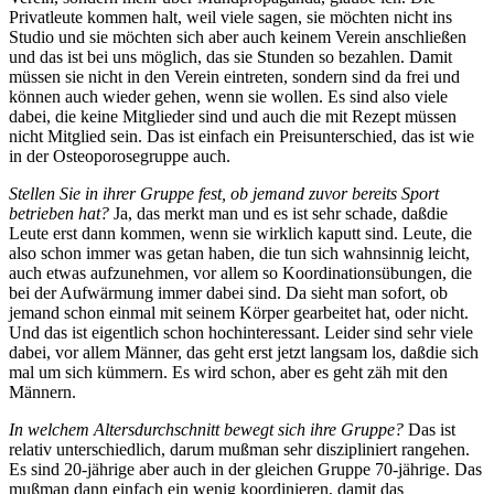
Privatleute kommen halt, weil viele sagen, sie möchten nicht ins
Studio und sie möchten sich aber auch keinem Verein anschließen
und das ist bei uns möglich, das sie Stunden so bezahlen. Damit
müssen sie nicht in den Verein eintreten, sondern sind da frei und
können auch wieder gehen, wenn sie wollen. Es sind also viele
dabei, die keine Mitglieder sind und auch die mit Rezept müssen
nicht Mitglied sein. Das ist einfach ein Preisunterschied, das ist wie
in der Osteoporosegruppe auch.
Stellen Sie in ihrer Gruppe fest, ob jemand zuvor bereits Sport
betrieben hat?
Ja, das merkt man und es ist sehr schade, daßdie
Leute erst dann kommen, wenn sie wirklich kaputt sind. Leute, die
also schon immer was getan haben, die tun sich wahnsinnig leicht,
auch etwas aufzunehmen, vor allem so Koordinationsübungen, die
bei der Aufwärmung immer dabei sind. Da sieht man sofort, ob
jemand schon einmal mit seinem Körper gearbeitet hat, oder nicht.
Und das ist eigentlich schon hochinteressant. Leider sind sehr viele
dabei, vor allem Männer, das geht erst jetzt langsam los, daßdie sich
mal um sich kümmern. Es wird schon, aber es geht zäh mit den
Männern.
In welchem Altersdurchschnitt bewegt sich ihre Gruppe?
Das ist
relativ unterschiedlich, darum mußman sehr diszipliniert rangehen.
Es sind 20-jährige aber auch in der gleichen Gruppe 70-jährige. Das
mußman dann einfach ein wenig koordinieren, damit das