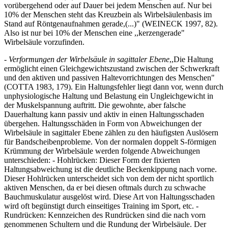
vorübergehend oder auf Dauer bei jedem Menschen auf. Nur bei
10% der Menschen steht das Kreuzbein als Wirbelsäulenbasis im
Stand auf Röntgenaufnahmen gerade,(...)" (WEINECK 1997, 82).
Also ist nur bei 10% der Menschen eine ,,kerzengerade"
Wirbelsäule vorzufinden.
- Verformungen der Wirbelsäule in sagittaler Ebene
,,Die Haltung
ermöglicht einen Gleichgewichtszustand zwischen der Schwerkraft
und den aktiven und passiven Haltevorrichtungen des Menschen"
(COTTA 1983, 179). Ein Haltungsfehler liegt dann vor, wenn durch
unphysiologische Haltung und Belastung ein Ungleichgewicht in
der Muskelspannung auftritt. Die gewohnte, aber falsche
Dauerhaltung kann passiv und aktiv in einen Haltungsschaden
übergehen. Haltungsschäden in Form von Abweichungen der
Wirbelsäule in sagittaler Ebene zählen zu den häufigsten Auslösern
für Bandscheibenprobleme. Von der normalen doppelt S-förmigen
Krümmung der Wirbelsäule werden folgende Abweichungen
unterschieden: - Hohlrücken: Dieser Form der fixierten
Haltungsabweichung ist die deutliche Beckenkippung nach vorne.
Dieser Hohlrücken unterscheidet sich von dem der nicht sportlich
aktiven Menschen, da er bei diesen oftmals durch zu schwache
Bauchmuskulatur ausgelöst wird. Diese Art von Haltungsschaden
wird oft begünstigt durch einseitiges Training im Sport, etc. -
Rundrücken: Kennzeichen des Rundrücken sind die nach vorn
genommenen Schultern und die Rundung der Wirbelsäule. Der