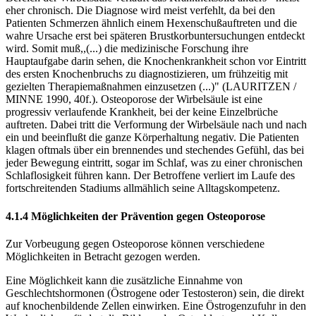
eher chronisch. Die Diagnose wird meist verfehlt, da bei den
Patienten Schmerzen ähnlich einem Hexenschußauftreten und die
wahre Ursache erst bei späteren Brustkorbuntersuchungen entdeckt
wird. Somit muß,,(...) die medizinische Forschung ihre
Hauptaufgabe darin sehen, die Knochenkrankheit schon vor Eintritt
des ersten Knochenbruchs zu diagnostizieren, um frühzeitig mit
gezielten Therapiemaßnahmen einzusetzen (...)" (LAURITZEN /
MINNE 1990, 40f.). Osteoporose der Wirbelsäule ist eine
progressiv verlaufende Krankheit, bei der keine Einzelbrüche
auftreten. Dabei tritt die Verformung der Wirbelsäule nach und nach
ein und beeinflußt die ganze Körperhaltung negativ. Die Patienten
klagen oftmals über ein brennendes und stechendes Gefühl, das bei
jeder Bewegung eintritt, sogar im Schlaf, was zu einer chronischen
Schlaflosigkeit führen kann. Der Betroffene verliert im Laufe des
fortschreitenden Stadiums allmählich seine Alltagskompetenz.
4.1.4 Möglichkeiten der Prävention gegen Osteoporose
Zur Vorbeugung gegen Osteoporose können verschiedene
Möglichkeiten in Betracht gezogen werden.
Eine Möglichkeit kann die zusätzliche Einnahme von
Geschlechtshormonen (Östrogene oder Testosteron) sein, die direkt
auf knochenbildende Zellen einwirken. Eine Östrogenzufuhr in den