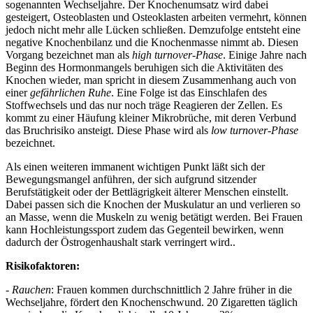
sogenannten Wechseljahre. Der Knochenumsatz wird dabei
gesteigert, Osteoblasten und Osteoklasten arbeiten vermehrt, können
jedoch nicht mehr alle Lücken schließen. Demzufolge entsteht eine
negative Knochenbilanz und die Knochenmasse nimmt ab. Diesen
Vorgang bezeichnet man als
high turnover-Phase
. Einige Jahre nach
Beginn des Hormonmangels beruhigen sich die Aktivitäten des
Knochen wieder, man spricht in diesem Zusammenhang auch von
einer
gefährlichen Ruhe
. Eine Folge ist das Einschlafen des
Stoffwechsels und das nur noch träge Reagieren der Zellen. Es
kommt zu einer Häufung kleiner Mikrobrüche, mit deren Verbund
das Bruchrisiko ansteigt. Diese Phase wird als
low turnover-Phase
bezeichnet.
Als einen weiteren immanent wichtigen Punkt läßt sich der
Bewegungsmangel anführen, der sich aufgrund sitzender
Berufstätigkeit oder der Bettlägrigkeit älterer Menschen einstellt.
Dabei passen sich die Knochen der Muskulatur an und verlieren so
an Masse, wenn die Muskeln zu wenig betätigt werden. Bei Frauen
kann Hochleistungssport zudem das Gegenteil bewirken, wenn
dadurch der Östrogenhaushalt stark verringert wird..
Risikofaktoren:
- Rauchen
: Frauen kommen durchschnittlich 2 Jahre früher in die
Wechseljahre, fördert den Knochenschwund. 20 Zigaretten täglich