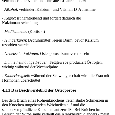
vermindern die Knochendichte alle 10 Jahre um 2%
- Alkohol
: verhindert Kalzium- und Vitamin-D-Aufnahme
- Kaffee
: ist harntreibend und fördert dadurch die
Kalziumausscheidung
- Medikamente
: (Kortison)
- Hungerkuren
: (Abführmittel) leeren Darm, bevor Kalzium
resorbiert wurde
- Genetische Faktoren
: Osteoporose kann vererbt sein
- Dünne hellhäutige Frauen
: Fettgewebe produziert Östrogen,
wichtig während der Wechseljahre
- Kinderlosigkeit
: während der Schwangerschaft wird die Frau mit
Hormonen überschüttet
4.1.3 Das Beschwerdebild der Osteoporose
Bei dem Bruch eines Röhrenknochens treten starke Schmerzen in
den Knochen umgebenden Weichteilen auf und die
schmerzempfindliche Knochenhaut zerreißt. Bei Brüchen im
Bereich der Wirbelsäule verläuft das Krankheitsbild anders - meist