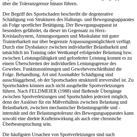
über die Toleranzgrenze hinaus führen.
Der Begriff des Sportschaden beschreibt die degenerative
Schädigung von Strukturen des Haltungs- und Bewegungsapparates
als Folge sportlicher Betätigung. Der Bewegungsapparat ist
besonders gefährdet, da dieser im Gegensatz zu Herz-
Kreislaufsystem, Atmungsorganen und Muskulatur mit guter
Trainierbarkeit nur über begrenzte Anpassungsmöglichkeit verfügt.
Durch eine Dysbalance zwischen individueller Belastbarkeit und
tatsächlich im Training oder Wettkampf erfolgender Belastung bzw.
zwischen Leistungsfähigkeit und geforderter Leistung kommt es zu
einem Überschreiten der individuellen Leistungsgrenze des
Gewebes. Funktionsstörungen und Gewebeverschleißsind die
Folge. Behandlung, Art und Ausmaßder Schädigung sind
ausschlaggebend, ob der Sportschaden strukturell irreversibel ist. Zu
Sportschäden können auch nicht ausgeheilte Sportverletzungen
führen. Nach FELDMEIER (1988) sind fließende Übergänge
zwischen Sportverletzungen und Sportschäden jederzeit möglich,
denn der Auslöser für ein Mißverhältnis zwischen Belastung und
Belastbarkeit, zwischen mechanischer Belastungsgröße und -
intensität und der Belastungstoleranz des Bewegungsapparates kann
sowohl eine direkte Krafteinwirkung als auch eine chronische
Überbeanspruchung sein.
Die häufigsten Ursachen von Sportverletzungen sind nach