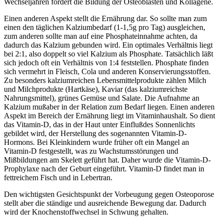
Wechseljahren fördert die Bildung der Osteoblasten und Kollagene.
Einen anderen Aspekt stellt die Ernährung dar. So sollte man zum
einen den täglichen Kalziumbedarf (1-1,5g pro Tag) ausgleichen,
zum anderen sollte man auf eine Phosphateinnahme achten, da
dadurch das Kalzium gebunden wird. Ein optimales Verhältnis liegt
bei 2:1, also doppelt so viel Kalzium als Phosphate. Tatsächlich läßt
sich jedoch oft ein Verhältnis von 1:4 feststellen. Phosphate finden
sich vermehrt in Fleisch, Cola und anderen Konservierungsstoffen.
Zu besonders kalziumreichen Lebensmittelprodukte zählen Milch
und Milchprodukte (Hartkäse), Kaviar (das kalziumreichste
Nahrungsmittel), grünes Gemüse und Salate. Die Aufnahme an
Kalzium mußaber in der Relation zum Bedarf liegen. Einen anderen
Aspekt im Bereich der Ernährung liegt im Vitaminhaushalt. So dient
das Vitamin-D, das in der Haut unter Einflußdes Sonnenlichts
gebildet wird, der Herstellung des sogenannten Vitamin-D-
Hormons. Bei Kleinkindern wurde früher oft ein Mangel an
Vitamin-D festgestellt, was zu Wachstumsstörungen und
Mißbildungen am Skelett geführt hat. Daher wurde die Vitamin-D-
Prophylaxe nach der Geburt eingeführt. Vitamin-D findet man in
fettreichem Fisch und in Lebertran.
Den wichtigsten Gesichtspunkt der Vorbeugung gegen Osteoporose
stellt aber die ständige und ausreichende Bewegung dar. Dadurch
wird der Knochenstoffwechsel in Schwung gehalten.