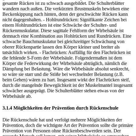
gesamte Rücken ist zu schwach ausgebildet. Die Schulterblätter
wandern nach außen. Die verkürzten Brustmuskeln bewirken eine
Beckenkippung nach hinten, denn der geschwächte Rücken kann
nicht dagegenhalten. - Hohlrundrücken: Signifikante Zeichen bei
einem Hohlrundrücken ist eine Schwäche der Schulter- und
Rückenmuskulatur. Diese sagittale Fehlform der Wirbelsäule ist
demnach eine Kombination aus Hohlrücken und Rundrücken. Eine
schwache Bauchmuskulatur bei gleichzeitiger Schwächung von
oberer Rückenpartie lassen den Körper kleiner und breiter als
tatsächlich wirken. - Flachrücken: Auffällig für den Flachrücken ist
die fehlende S-Form der Wirbelsäule. Folgendermaßen ist dem
Körper die Federwirkung der Wirbelsäule abträglich, nämlich die
Dämpfung bei Belastung. Wäre die Wirbelsäule absolut senkrecht,
so wäre sie starr und die Stöße bei wechselnder Belastung (z.B.
beim Gehen) wären zu hart. Insgesamt wirkt der Flachrücken steif,
durch die mangelnde Beweglichkeit ist der Muskelmantel insgesamt
schwächer ausgeprägt. Die Schulterblätter stehen etwas von der
Wirbelsäule ab.
3.1.4 Möglichkeiten der Prävention durch Rückenschule
Die Rückenschule hat und verfolgt mehrere Möglichkeiten der
Prävention, doch die wichtigste Art der Prävention sollte die primäre
Prävention von Personen ohne Rückenbeschwerden sein. Der