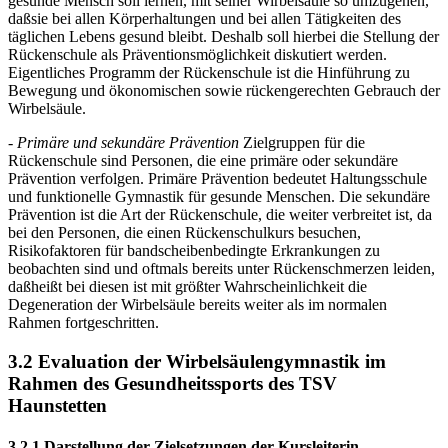
gesunde Mensch soll lernen, mit seiner Wirbelsäule so umzugehen,
daßsie bei allen Körperhaltungen und bei allen Tätigkeiten des
täglichen Lebens gesund bleibt. Deshalb soll hierbei die Stellung der
Rückenschule als Präventionsmöglichkeit diskutiert werden.
Eigentliches Programm der Rückenschule ist die Hinführung zu
Bewegung und ökonomischen sowie rückengerechten Gebrauch der
Wirbelsäule.
- Primäre und sekundäre Prävention
Zielgruppen für die
Rückenschule sind Personen, die eine primäre oder sekundäre
Prävention verfolgen. Primäre Prävention bedeutet Haltungsschule
und funktionelle Gymnastik für gesunde Menschen. Die sekundäre
Prävention ist die Art der Rückenschule, die weiter verbreitet ist, da
bei den Personen, die einen Rückenschulkurs besuchen,
Risikofaktoren für bandscheibenbedingte Erkrankungen zu
beobachten sind und oftmals bereits unter Rückenschmerzen leiden,
daßheißt bei diesen ist mit größter Wahrscheinlichkeit die
Degeneration der Wirbelsäule bereits weiter als im normalen
Rahmen fortgeschritten.
3.2 Evaluation der Wirbelsäulengymnastik im
Rahmen des Gesundheitssports des TSV
Haunstetten
3.2.1 Darstellung der Zielsetzungen der Kursleiterin