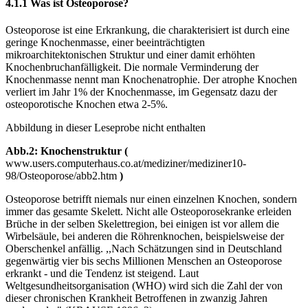
4.1.1 Was ist Osteoporose?
Osteoporose ist eine Erkrankung, die charakterisiert ist durch eine
geringe Knochenmasse, einer beeinträchtigten
mikroarchitektonischen Struktur und einer damit erhöhten
Knochenbruchanfälligkeit. Die normale Verminderung der
Knochenmasse nennt man Knochenatrophie. Der atrophe Knochen
verliert im Jahr 1% der Knochenmasse, im Gegensatz dazu der
osteoporotische Knochen etwa 2-5%.
Abbildung in dieser Leseprobe nicht enthalten
Abb.2: Knochenstruktur (
www.users.computerhaus.co.at/mediziner/mediziner10-
98/Osteoporose/abb2.htm
)
Osteoporose betrifft niemals nur einen einzelnen Knochen, sondern
immer das gesamte Skelett. Nicht alle Osteoporosekranke erleiden
Brüche in der selben Skelettregion, bei einigen ist vor allem die
Wirbelsäule, bei anderen die Röhrenknochen, beispielsweise der
Oberschenkel anfällig. ,,Nach Schätzungen sind in Deutschland
gegenwärtig vier bis sechs Millionen Menschen an Osteoporose
erkrankt - und die Tendenz ist steigend. Laut
Weltgesundheitsorganisation (WHO) wird sich die Zahl der von
dieser chronischen Krankheit Betroffenen in zwanzig Jahren