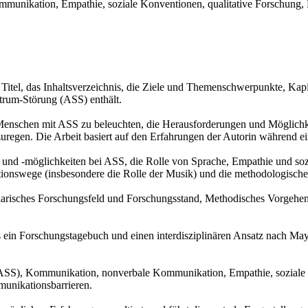
nikation, Empathie, soziale Konventionen, qualitative Forschung, F
Titel, das Inhaltsverzeichnis, die Ziele und Themenschwerpunkte, Kap
um-Störung (ASS) enthält.
Menschen mit ASS zu beleuchten, die Herausforderungen und Möglichkei
regen. Die Arbeit basiert auf den Erfahrungen der Autorin während e
 -möglichkeiten bei ASS, die Rolle von Sprache, Empathie und sozia
nswege (insbesondere die Rolle der Musik) und die methodologische R
mplarisches Forschungsfeld und Forschungsstand, Methodisches Vorgehen
das ein Forschungstagebuch und einen interdisziplinären Ansatz nach M
(ASS), Kommunikation, nonverbale Kommunikation, Empathie, soziale 
munikationsbarrieren.