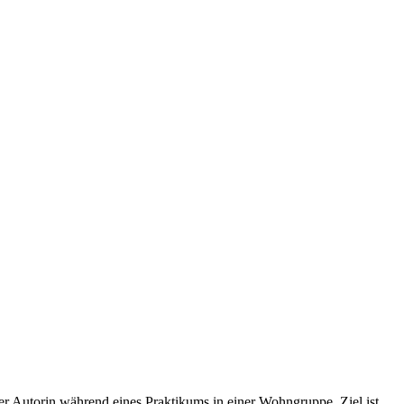
 Autorin während eines Praktikums in einer Wohngruppe. Ziel ist