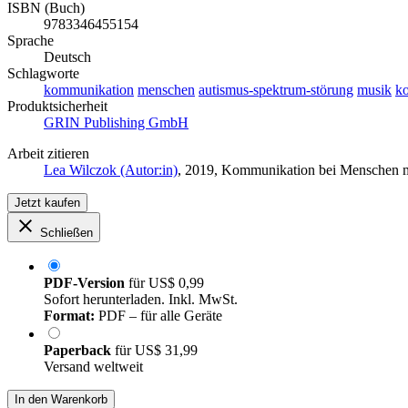
ISBN (Buch)
9783346455154
Sprache
Deutsch
Schlagworte
kommunikation
menschen
autismus-spektrum-störung
musik
k
Produktsicherheit
GRIN Publishing GmbH
Arbeit zitieren
Lea Wilczok (Autor:in)
, 2019, Kommunikation bei Menschen 
Jetzt kaufen
Schließen
PDF-Version
für
US$ 0,99
Sofort herunterladen. Inkl. MwSt.
Format:
PDF – für alle Geräte
Paperback
für
US$ 31,99
Versand weltweit
In den Warenkorb