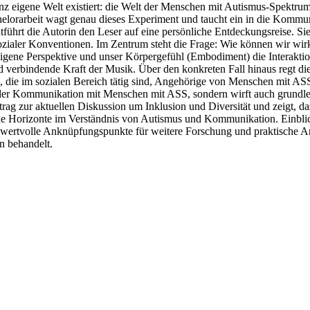
ne ganz eigene Welt existiert: die Welt der Menschen mit Autismus-Spek
chelorarbeit wagt genau dieses Experiment und taucht ein in die Kommu
führt die Autorin den Leser auf eine persönliche Entdeckungsreise. S
sozialer Konventionen. Im Zentrum steht die Frage: Wie können wir wir
igene Perspektive und unser Körpergefühl (Embodiment) die Interaktio
erbindende Kraft der Musik. Über den konkreten Fall hinaus regt dies
, die im sozialen Bereich tätig sind, Angehörige von Menschen mit ASS
gen der Kommunikation mit Menschen mit ASS, sondern wirft auch gru
itrag zur aktuellen Diskussion um Inklusion und Diversität und zeigt, 
 neue Horizonte im Verständnis von Autismus und Kommunikation. Einbl
en wertvolle Anknüpfungspunkte für weitere Forschung und praktisch
n behandelt.