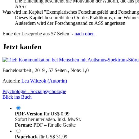
Die Einleitung beschreibt die Motivation der Autorin, die aus 
ASS?
Was wird im Kapitel "Exemplarisches Forschungsfeld und Forschung
Dieses Kapitel beschreibt den Ort des Praktikums, eine Wohnei
Außerdem wird der Forschungsstand zu ASS angerissen.
Ende der Leseprobe aus 57 Seiten -
nach oben
Jetzt kaufen
Bachelorarbeit , 2019 , 57 Seiten , Note: 1,0
Autor:in:
Lea Wilczok (Autor:in)
Psychologie - Sozialpsychologie
Blick ins Buch
PDF-Version
für
US$ 0,99
Sofort herunterladen. Inkl. MwSt.
Format:
PDF – für alle Geräte
Paperback
für
US$ 31,99