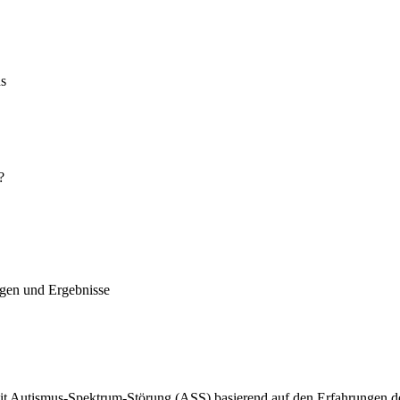
ns
?
ngen und Ergebnisse
t Autismus-Spektrum-Störung (ASS) basierend auf den Erfahrungen der