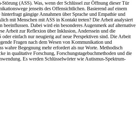
trum-Störung (ASS). Was, wenn der Schlüssel zur Öffnung dieser Tür
nikationswege jenseits des Offensichtlichen. Basierend auf einem
ie hinterfragt gängige Annahmen über Sprache und Empathie und
klich mit Menschen mit ASS in Kontakt treten? Die Arbeit analysiert
n beeinflussen. Dabei wird ein besonderes Augenmerk auf alternative
e Arbeit zur Reflexion über Inklusion, Anderssein und die
 oder einfach nur neugierig auf neue Perspektiven sind. Die Arbeit
ndlegende Fragen nach dem Wesen von Kommunikation und
dass wahre Begegnung mehr erfordert als nur Worte. Methodisch
icke in qualitative Forschung, Forschungstagebuchmethoden und die
e Anwendung. Es werden Schlüsselwörter wie Autismus-Spektrum-