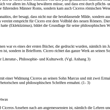
end sich vor allem im Alltag bewähren müsse, und dass erst durch pflich
 die führenden Männer Roms, sondern kam auch Ciceros römischen Wes
ios, der besagt, dass nicht nur die herablassende Milde, sondern auc
on vereint entspricht für Cicero erst dem Vollbild des neuen Römers. 
atte (Eklektizimus), bildet die Grundlage für seine philosophischen W
nen war es eines der ersten Bücher, die gedruckt wurden, nämlich im J
en ist, sondern in Briefform. Cicero richtet das ganze Werk an seinen 
r Literatur-, Philosophie- und Kulturwelt. (Vgl. Anhang 3)
 mit einer Widmung Ciceros an seinen Sohn Marcus und mit zwei Ermahn
hetorischen und philosophischen Schriften ermahnt. (1- 3)
etwas
 und Ciceros Ansehen nach am angemessensten ist, nämlich die Lehren 