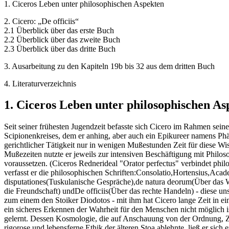
1. Ciceros Leben unter philosophischen Aspekten
2. Cicero: „De officiis“
2.1 Überblick über das erste Buch
2.2 Überblick über das zweite Buch
2.3 Überblick über das dritte Buch
3. Ausarbeitung zu den Kapiteln 19b bis 32 aus dem dritten Buch
4. Literaturverzeichnis
1. Ciceros Leben unter philosophischen As
Seit seiner frühesten Jugendzeit befasste sich Cicero im Rahmen seine
Scipionenkreises, dem er anhing, aber auch ein Epikureer namens Phädr
gerichtlicher Tätigkeit nur in wenigen Mußestunden Zeit für diese Wi
Mußezeiten nutzte er jeweils zur intensiven Beschäftigung mit Philoso
voraussetzen. (Ciceros Rednerideal "Orator perfectus" verbindet ph
verfasst er die philosophischen Schriften:Consolatio,Hortensius,Ac
disputationes(Tuskulanische Gespräche),de natura deorum(Über das We
die Freundschaft) undDe officiis(Über das rechte Handeln) - diese u
zum einem den Stoiker Diodotos - mit ihm hat Cicero lange Zeit in 
ein sicheres Erkennen der Wahrheit für den Menschen nicht möglich is
gelernt. Dessen Kosmologie, die auf Anschauung von der Ordnung, Z
rigorose und lebensferne Ethik der älteren Stoa ablehnte, ließ er sich 