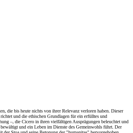
n, die bis heute nichts von ihrer Relevanz verloren haben. Dieser
richtet und die ethischen Grundlagen für ein erfülltes und
ung –, die Cicero in ihren vielfältigen Ausprägungen beleuchtet und
a bewältigt und ein Leben im Dienste des Gemeinwohls führt. Der
it der Stoa und seine Betonung der "humanitas" hervorgehoben