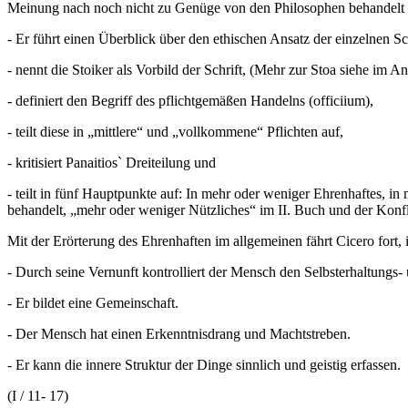
Meinung nach noch nicht zu Genüge von den Philosophen behandelt
- Er führt einen Überblick über den ethischen Ansatz der einzelnen S
- nennt die Stoiker als Vorbild der Schrift, (Mehr zur Stoa siehe im A
- definiert den Begriff des pflichtgemäßen Handelns (officiium),
- teilt diese in „mittlere“ und „vollkommene“ Pflichten auf,
- kritisiert Panaitios` Dreiteilung und
- teilt in fünf Hauptpunkte auf: In mehr oder weniger Ehrenhaftes,
behandelt, „mehr oder weniger Nützliches“ im II. Buch und der Konfl
Mit der Erörterung des Ehrenhaften im allgemeinen fährt Cicero fort
- Durch seine Vernunft kontrolliert der Mensch den Selbsterhaltungs- 
- Er bildet eine Gemeinschaft.
- Der Mensch hat einen Erkenntnisdrang und Machtstreben.
- Er kann die innere Struktur der Dinge sinnlich und geistig erfassen.
(I / 11- 17)