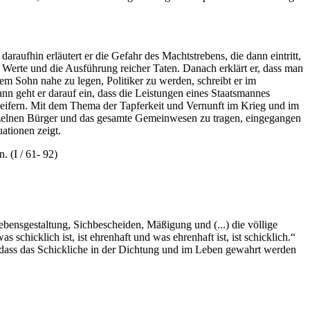
raufhin erläutert er die Gefahr des Machtstrebens, die dann eintritt,
r Werte und die Ausführung reicher Taten. Danach erklärt er, dass man
nem Sohn nahe zu legen, Politiker zu werden, schreibt er im
nn geht er darauf ein, dass die Leistungen eines Staatsmannes
zueifern. Mit dem Thema der Tapferkeit und Vernunft im Krieg und im
inzelnen Bürger und das gesamte Gemeinwesen zu tragen, eingegangen
ationen zeigt.
 (I / 61- 92)
Lebensgestaltung, Sichbescheiden, Mäßigung und (...) die völlige
schicklich ist, ist ehrenhaft und was ehrenhaft ist, ist schicklich.“
nd dass das Schickliche in der Dichtung und im Leben gewahrt werden