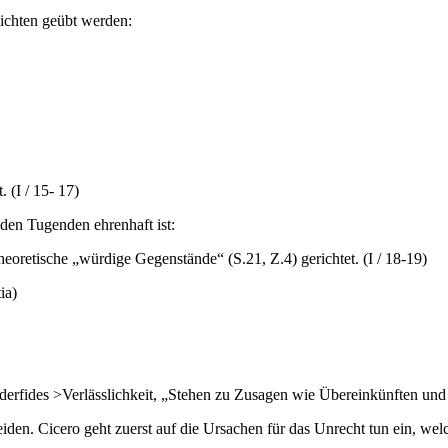
lichten geübt werden:
 (I / 15- 17)
den Tugenden ehrenhaft ist:
heoretische „würdige Gegenstände“ (S.21, Z.4) gerichtet. (I / 18-19)
ia)
erfides >Verlässlichkeit, „Stehen zu Zusagen wie Übereinkünften und 
eiden. Cicero geht zuerst auf die Ursachen für das Unrecht tun ein, w