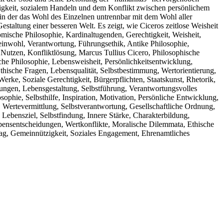
htigkeit, sozialem Handeln und dem Konflikt zwischen persönlichem
, in der das Wohl des Einzelnen untrennbar mit dem Wohl aller
estaltung einer besseren Welt. Es zeigt, wie Ciceros zeitlose Weisheit
Römische Philosophie, Kardinaltugenden, Gerechtigkeit, Weisheit,
einwohl, Verantwortung, Führungsethik, Antike Philosophie,
 Nutzen, Konfliktlösung, Marcus Tullius Cicero, Philosophische
sche Philosophie, Lebensweisheit, Persönlichkeitsentwicklung,
thische Fragen, Lebensqualität, Selbstbestimmung, Wertorientierung,
Werke, Soziale Gerechtigkeit, Bürgerpflichten, Staatskunst, Rhetorik,
ungen, Lebensgestaltung, Selbstführung, Verantwortungsvolles
ophie, Selbsthilfe, Inspiration, Motivation, Persönliche Entwicklung,
e, Wertevermittlung, Selbstverantwortung, Gesellschaftliche Ordnung,
ebensziel, Selbstfindung, Innere Stärke, Charakterbildung,
 Lebensentscheidungen, Wertkonflikte, Moralische Dilemmata, Ethische
trag, Gemeinnützigkeit, Soziales Engagement, Ehrenamtliches