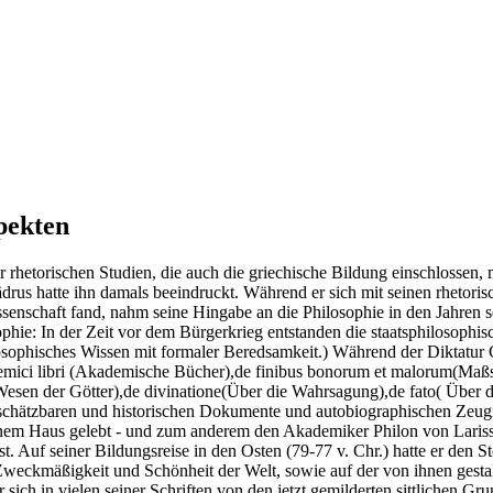
pekten
r rhetorischen Studien, die auch die griechische Bildung einschlossen, 
us hatte ihn damals beeindruckt. Während er sich mit seinen rhetorisch
ssenschaft fand, nahm seine Hingabe an die Philosophie in den Jahren s
phie: In der Zeit vor dem Bürgerkrieg entstanden die staatsphilosophis
ilosophisches Wissen mit formaler Beredsamkeit.) Während der Diktatu
ademici libri (Akademische Bücher),de finibus bonorum et malorum(Ma
sen der Götter),de divinatione(Über die Wahrsagung),de fato( Über da
nschätzbaren und historischen Dokumente und autobiographischen Zeugn
einem Haus gelebt - und zum anderem den Akademiker Philon von Lariss
t. Auf seiner Bildungsreise in den Osten (79-77 v. Chr.) hatte er den 
weckmäßigkeit und Schönheit der Welt, sowie auf der von ihnen gestal
er sich in vielen seiner Schriften von den jetzt gemilderten sittlichen G