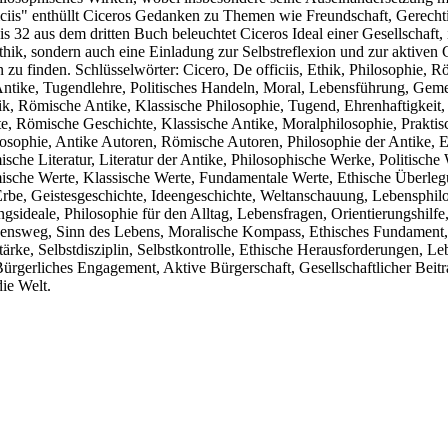
officiis" enthüllt Ciceros Gedanken zu Themen wie Freundschaft, Gerec
bis 32 aus dem dritten Buch beleuchtet Ciceros Ideal einer Gesellschaft
thik, sondern auch eine Einladung zur Selbstreflexion und zur aktiven G
 zu finden. Schlüsselwörter: Cicero, De officiis, Ethik, Philosophie, 
Antike, Tugendlehre, Politisches Handeln, Moral, Lebensführung, Gem
hik, Römische Antike, Klassische Philosophie, Tugend, Ehrenhaftigkeit,
hte, Römische Geschichte, Klassische Antike, Moralphilosophie, Prakti
losophie, Antike Autoren, Römische Autoren, Philosophie der Antike, E
che Literatur, Literatur der Antike, Philosophische Werke, Politische 
ische Werte, Klassische Werte, Fundamentale Werte, Ethische Überleg
rbe, Geistesgeschichte, Ideengeschichte, Weltanschauung, Lebensphilos
gsideale, Philosophie für den Alltag, Lebensfragen, Orientierungshilf
ensweg, Sinn des Lebens, Moralische Kompass, Ethisches Fundament, L
 Stärke, Selbstdisziplin, Selbstkontrolle, Ethische Herausforderungen,
Bürgerliches Engagement, Aktive Bürgerschaft, Gesellschaftlicher Bei
ie Welt.