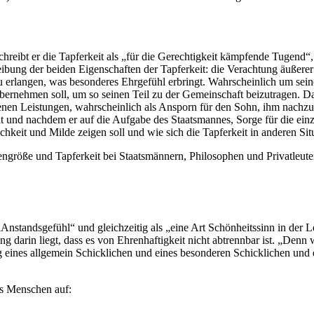
eibt er die Tapferkeit als „für die Gerechtigkeit kämpfende Tugend“, da
reibung der beiden Eigenschaften der Tapferkeit: die Verachtung äußere
 zu erlangen, was besonderes Ehrgefühl erbringt. Wahrscheinlich um sei
bernehmen soll, um so seinen Teil zu der Gemeinschaft beizutragen. Da
igenen Leistungen, wahrscheinlich als Ansporn für den Sohn, ihm nach
it und nachdem er auf die Aufgabe des Staatsmannes, Sorge für die e
hkeit und Milde zeigen soll und wie sich die Tapferkeit in anderen Situ
öße und Tapferkeit bei Staatsmännern, Philosophen und Privatleuten.
s „Anstandsgefühl“ und gleichzeitig als „eine Art Schönheitssinn in der 
darin liegt, dass es von Ehrenhaftigkeit nicht abtrennbar ist. „Denn was 
dung eines allgemein Schicklichen und eines besonderen Schicklichen u
des Menschen auf: