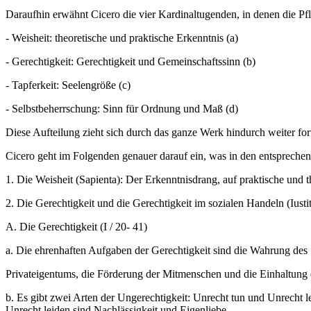
Daraufhin erwähnt Cicero die vier Kardinaltugenden, in denen die Pf
- Weisheit: theoretische und praktische Erkenntnis (a)
- Gerechtigkeit: Gerechtigkeit und Gemeinschaftssinn (b)
- Tapferkeit: Seelengröße (c)
- Selbstbeherrschung: Sinn für Ordnung und Maß (d)
Diese Aufteilung zieht sich durch das ganze Werk hindurch weiter fort.
Cicero geht im Folgenden genauer darauf ein, was in den entsprechen
1. Die Weisheit (Sapienta): Der Erkenntnisdrang, auf praktische und t
2. Die Gerechtigkeit und die Gerechtigkeit im sozialen Handeln (Iustit
A. Die Gerechtigkeit (I / 20- 41)
a. Die ehrenhaften Aufgaben der Gerechtigkeit sind die Wahrung des
Privateigentums, die Förderung der Mitmenschen und die Einhaltung d
b. Es gibt zwei Arten der Ungerechtigkeit: Unrecht tun und Unrecht l
Unrecht leiden sind Nachlässigkeit und Eigenliebe.