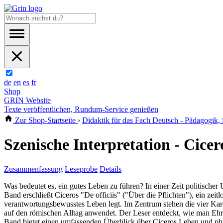
de
en
es
fr
Shop
GRIN Website
Texte veröffentlichen, Rundum-Service genießen
Zur Shop-Startseite
›
Didaktik für das Fach Deutsch - Pädagogik,
Szenische Interpretation - Cicer
Zusammenfassung
Leseprobe
Details
Was bedeutet es, ein gutes Leben zu führen? In einer Zeit politische
Band erschließt Ciceros "De officiis" ("Über die Pflichten"), ein zeit
verantwortungsbewusstes Leben legt. Im Zentrum stehen die vier Kard
auf den römischen Alltag anwendet. Der Leser entdeckt, wie man Ehre
Band bietet einen umfassenden Überblick über Ciceros Leben und ph