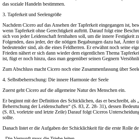
das soziale Handeln bestimmen.
3. Tapferkeit und Seelengröße
Nachdem Cicero auf das Ansehen der Tapferkeit eingegangen ist, beschr
wenn Tapferkeit ohne Gerechtigkeit auftritt. Darauf folgt eine Besch
sich von jeder Leidenschaft fernhalten soll, um die innere Festigkeit
Folgenden, dass jeder, der die nötigen Begabungen dazu hat, Ämter ü
bedeutender sind, als die eines Feldherren. Er erwähnt noch seine e
Frieden nähert er sich dann wieder dem eigentlichen Thema Tapferke
ist, fügt er noch hinzu, dass man gegenüber seinen Gegnern Versöhnlic
Zum Abschluss macht Cicero noch eine Zusammenfassung über Seelengr
4. Selbstbeherrschung: Die innere Harmonie der Seele
Zuerst geht Cicero auf die allgemeine Natur des Menschen ein.
Er beginnt mit der Definition des Schicklichen, das er beschreibt, al
Beherrschung der Leidenschaften“ (S. 83, Z. 28- 31), dessen Bedeutung 
(S. 83, vorletzte und letzte Zeile) Darauf folgt Ciceros Unterschei
sollte.
Danach listet er die Aufgaben der Schicklichkeit für die erste Rolle 
- Die Vernunft muss die Triebe leiten