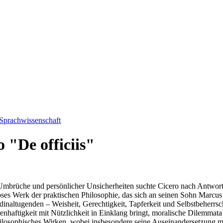
 Sprachwissenschaft
o "De officiis"
r Umbrüche und persönlicher Unsicherheiten suchte Cicero nach Antworte
loses Werk der praktischen Philosophie, das sich an seinen Sohn Marcus 
inaltugenden – Weisheit, Gerechtigkeit, Tapferkeit und Selbstbeherrsch
nhaftigkeit mit Nützlichkeit in Einklang bringt, moralische Dilemmat
ilosophisches Wirken, wobei insbesondere seine Auseinandersetzung m