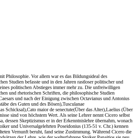
mit Philosophie. Vor allem war es das Bildungsideal des
en Studien befasste und in den Jahren rastloser politischer und
eines politischen Abstieges immer mehr zu. Die unfreiwilligen
chen und rhetorischen Schriften, die philosophische Studien
r Caesars und nach der Einigung zwischen Octavianus und Antonius
ßstäbe des Guten und des Bösen),Tusculanae
s Schicksal),Cato maior de senectute(Über das Alter),Laelius (Über
isse sind von höchstem Wert. Als seine Lehrer nennt Cicero selbst
a, dessen Skeptizismus er in der Erkenntnislehre übernahm, wonach
Stoiker und Universalgelehrten Poseidonius (135-51 v. Chr.) kennen
teten Vernunft beruht, fand seine Zustimmung. Während Cicero die
rundsätzen der Lehre, wie der welterfahrene Stoiker Panaitios sie neu