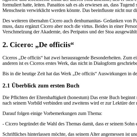
formuliert hatte, leiten. Panaitios sah es als erwiesen an, dass Tug
Menschsein verwirklicht werden könnte. Das beeinflusste nicht nur
Des weiteren übernahm Cicero auch denhumanitas- Gedanken von Panait
muss, dazu ergänzt Cicero aber noch die virtus. Beides in einer Pers
Verschmelzung der Akademie, des Peripatos und der Stoa ausgewählt h
2. Cicero: „De officiis“
Ciceros „De officiis“ hat zwei herausragende Besonderheiten. Zum ei
anderen ist es Ciceros erstes Werk, das nicht in Dialogform geschrieb
Bis in die heutige Zeit hat das Werk „De officiis“ Auswirkungen in de
2.1 Überblick zum ersten Buch
Die Pflichten der Ehrenhaftigkeit (honestum) Das erste Buch beginnt
nach seinem Vorbild verbinden und zweitens wird er zur Lektüre der r
Darauf folgen einige Vorbemerkungen zum Thema:
- Cicero begründet die Wahl des Themas damit, dass er seinem Sohn 
Schriftliches hinterlassen möchte, das seinem Alter angemessen ist