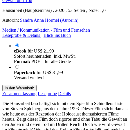
Hausarbeit (Hauptseminar) , 2020 , 53 Seiten , Note: 1,0
Autor:in:
Sandra Anna Hormel (Autor:in)
Medien / Kommunikation - Film und Fernsehen
Leseprobe & Details
Blick ins Buch
eBook
für
US$ 21,99
Sofort herunterladen. Inkl. MwSt.
Format:
PDF – für alle Geräte
Paperback
für
US$ 31,99
Versand weltweit
In den Warenkorb
Zusammenfassung
Leseprobe
Details
Die Hausarbeit beschäftigt sich mit dem Spielfilm Schindlers Liste
von Steven Spielberg aus dem Jahre 1993. Dieser Film sticht damals
wie heute aus der Rezeption der Holocaust thematisierten Filme
heraus. Zeigt dieser Film doch rigoros und ohne Tabu die Gewalt an
den Juden und deren Tod im Dritten Reich. Doch wie wird Gewalt
im Film gezeigt? Wie wird der Tod im Film dargestellt und welche