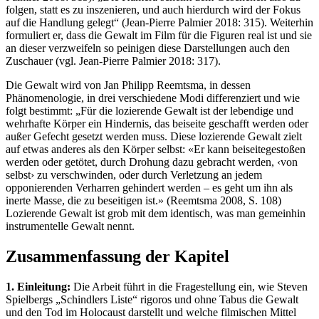
folgen, statt es zu inszenieren, und auch hierdurch wird der Fokus
auf die Handlung gelegt“ (Jean-Pierre Palmier 2018: 315). Weiterhin
formuliert er, dass die Gewalt im Film für die Figuren real ist und sie
an dieser verzweifeln so peinigen diese Darstellungen auch den
Zuschauer (vgl. Jean-Pierre Palmier 2018: 317).
Die Gewalt wird von Jan Philipp Reemtsma, in dessen
Phänomenologie, in drei verschiedene Modi differenziert und wie
folgt bestimmt: „Für die lozierende Gewalt ist der lebendige und
wehrhafte Körper ein Hindernis, das beiseite geschafft werden oder
außer Gefecht gesetzt werden muss. Diese lozierende Gewalt zielt
auf etwas anderes als den Körper selbst: «Er kann beiseitegestoßen
werden oder getötet, durch Drohung dazu gebracht werden, ‹von
selbst› zu verschwinden, oder durch Verletzung an jedem
opponierenden Verharren gehindert werden – es geht um ihn als
inerte Masse, die zu beseitigen ist.» (Reemtsma 2008, S. 108)
Lozierende Gewalt ist grob mit dem identisch, was man gemeinhin
instrumentelle Gewalt nennt.
Zusammenfassung der Kapitel
1. Einleitung:
Die Arbeit führt in die Fragestellung ein, wie Steven
Spielbergs „Schindlers Liste“ rigoros und ohne Tabus die Gewalt
und den Tod im Holocaust darstellt und welche filmischen Mittel