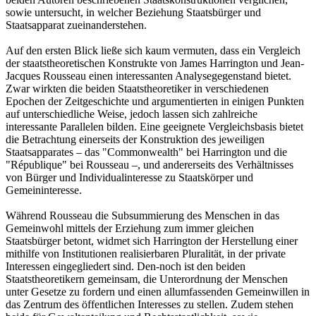
sowie untersucht, in welcher Beziehung Staatsbürger und
Staatsapparat zueinanderstehen.
Auf den ersten Blick ließe sich kaum vermuten, dass ein Vergleich
der staatstheoretischen Konstrukte von James Harrington und Jean-
Jacques Rousseau einen interessanten Analysegegenstand bietet.
Zwar wirkten die beiden Staatstheoretiker in verschiedenen
Epochen der Zeitgeschichte und argumentierten in einigen Punkten
auf unterschiedliche Weise, jedoch lassen sich zahlreiche
interessante Parallelen bilden. Eine geeignete Vergleichsbasis bietet
die Betrachtung einerseits der Konstruktion des jeweiligen
Staatsapparates – das "Commonwealth" bei Harrington und die
"République" bei Rousseau –, und andererseits des Verhältnisses
von Bürger und Individualinteresse zu Staatskörper und
Gemeininteresse.
Während Rousseau die Subsummierung des Menschen in das
Gemeinwohl mittels der Erziehung zum immer gleichen
Staatsbürger betont, widmet sich Harrington der Herstellung einer
mithilfe von Institutionen realisierbaren Pluralität, in der private
Interessen eingegliedert sind. Den-noch ist den beiden
Staatstheoretikern gemeinsam, die Unterordnung der Menschen
unter Gesetze zu fordern und einen allumfassenden Gemeinwillen in
das Zentrum des öffentlichen Interesses zu stellen. Zudem stehen