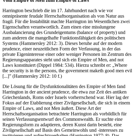
Vom Empire of Men zum Empire of Laws
Harrington beschrieb die im 17. Jahrhundert nach wie vor
omnipräsente feudale Herrschaftsorganisation als von Natur aus
fragil. Für die Instabilität machte Harrington im Wesentlichen zwei
Eigenschaften verantwortlich. Zum einen eine misslungene
Ausbalancierung des Grundeigentums (balance of property) und
zum anderen die mangelhafte Funktionsfähigkeit des politischen
Systems (Hammersley 2012: 3). Dieses beruhe auf der modern
prudence, einer neuzeitlichen Form der Verfassung, in der das
private Eigeninteresse einer oder weniger Personen im Zentrum des
Regierungsapparates steht und sich ein Empire of Men, and not
Laws konstituiert (Dippel 1984: 534). Hierzu schreibt er: „Where
the security is in the persons, the government maketh good men evil
[...]” (Hammersley 2012: 10 f.)
Die Lösung für die Dysfunktionalitäten des Empire of Men fand
Harrington in der ancient prudence, die etwa zur Zeit des antiken
Griechenlands, Roms oder Israels vorherrschend war. Hier lag der
Fokus auf der Etablierung einer Zivilgesellschaft, die sich in einem
Empire of Laws, and not Men äußert. Diese Art der
Herrschaftsorganisation betrachtete Harrington als vorbildlich für
seinen Verfassungsentwurf des Commonwealth. Er suchte eine
Regierungsform zu adaptieren, deren Kunst darin besteht, eine
Zivilgesellschaft auf Basis des Gemeinwohls und -interesses zu
instituieren und aufrechtzuerhalten (Harrington 1977: 8). Das