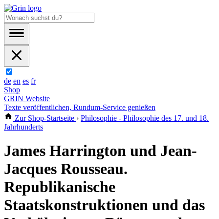
de
en
es
fr
Shop
GRIN Website
Texte veröffentlichen, Rundum-Service genießen
Zur Shop-Startseite
›
Philosophie - Philosophie des 17. und 18.
Jahrhunderts
James Harrington und Jean-
Jacques Rousseau.
Republikanische
Staatskonstruktionen und das