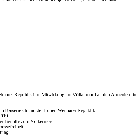
Weimarer Republik ihre Mitwirkung am Völkermord an den Armeniern im J
im Kaiserreich und der frühen Weimarer Republik
1919
 der Beihilfe zum Völkermord
essefreiheit
rtung