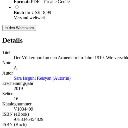
Format:
PDF – für alle Geräte
Buch
für
US$ 18,99
Versand weltweit
In den Warenkorb
Details
Titel
Der Völkermord an den Armeniern im Jahre 1919. Wie verschlei
Note
A
Autor
Sara Issguhi Reisyan (Autor:in)
Erscheinungsjahr
2019
Seiten
16
Katalognummer
V1034499
ISBN (eBook)
9783346454829
ISBN (Buch)