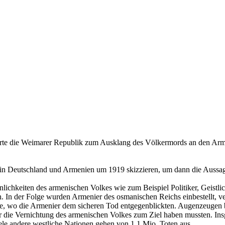
eierte die Weimarer Republik zum Ausklang des Völkermords an den Arme
e in Deutschland und Armenien um 1919 skizzieren, um dann die Aussag
chkeiten des armenischen Volkes wie zum Beispiel Politiker, Geistliche
n der Folge wurden Armenier des osmanischen Reichs einbestellt, verfol
ste, wo die Armenier dem sicheren Tod entgegenblickten. Augenzeugen
 die Vernichtung des armenischen Volkes zum Ziel haben mussten. In
ele andere westliche Nationen gehen von 1,1 Mio. Toten aus.