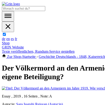
de
en
es
fr
Shop
GRIN Website
Texte veröffentlichen, Rundum-Service genießen
Zur Shop-Startseite
›
Geschichte Deutschlands - 1848, Kaiserreich
Der Völkermord an den Armenier
eigene Beteiligung?
Essay , 2019 , 16 Seiten , Note: A
Autor:in:
Sara Issguhi Reisyan (Autor:in)