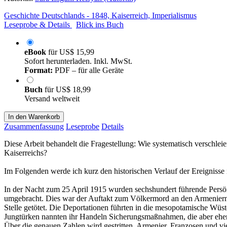
Geschichte Deutschlands - 1848, Kaiserreich, Imperialismus
Leseprobe & Details
Blick ins Buch
eBook
für
US$ 15,99
Sofort herunterladen. Inkl. MwSt.
Format:
PDF – für alle Geräte
Buch
für
US$ 18,99
Versand weltweit
In den Warenkorb
Zusammenfassung
Leseprobe
Details
Diese Arbeit behandelt die Fragestellung: Wie systematisch verschl
Kaiserreichs?
Im Folgenden werde ich kurz den historischen Verlauf der Ereigniss
In der Nacht zum 25 April 1915 wurden sechshundert führende Persönli
umgebracht. Dies war der Auftakt zum Völkermord an den Armeniern. I
Stelle getötet. Die Deportationen führten in die mesopotamische Wü
Jungtürken nannten ihr Handeln Sicherungsmaßnahmen, die aber eher
Über die genauen Zahlen wird gestritten. Armenier, Franzosen und vi