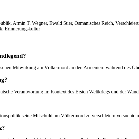
lik, Armin T. Wegner, Ewald Stier, Osmanisches Reich, Verschleierung
k, Erinnerungskultur
undlegend?
 deutschen Mitwirkung am Völkermord an den Armeniern während des Üb
ng?
deutsche Verantwortung im Kontext des Ersten Weltkriegs und der Wande
ationspolitik seine Mitschuld am Völkermord zu verschleiern versucht
z?