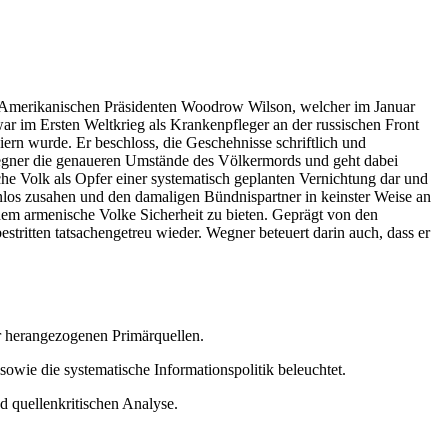
US-Amerikanischen Präsidenten Woodrow Wilson, welcher im Januar
war im Ersten Weltkrieg als Krankenpfleger an der russischen Front
n wurde. Er beschloss, die Geschehnisse schriftlich und
 Wegner die genaueren Umstände des Völkermords und geht dabei
sche Volk als Opfer einer systematisch geplanten Vernichtung dar und
enlos zusahen und den damaligen Bündnispartner in keinster Weise an
dem armenische Volke Sicherheit zu bieten. Geprägt von den
stritten tatsachengetreu wieder. Wegner beteuert darin auch, dass er
er herangezogenen Primärquellen.
sowie die systematische Informationspolitik beleuchtet.
d quellenkritischen Analyse.