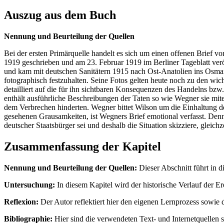
Auszug aus dem Buch
Nennung und Beurteilung der Quellen
Bei der ersten Primärquelle handelt es sich um einen offenen Brie
1919 geschrieben und am 23. Februar 1919 im Berliner Tageblatt veröf
und kam mit deutschen Sanitätern 1915 nach Ost-Anatolien ins Osma
fotographisch festzuhalten. Seine Fotos gelten heute noch zu den wi
detailliert auf die für ihn sichtbaren Konsequenzen des Handelns bzw.
enthält ausführliche Beschreibungen der Taten so wie Wegner sie mite
dem Verbrechen hinderten. Wegner bittet Wilson um die Einhaltung de
gesehenen Grausamkeiten, ist Wegners Brief emotional verfasst. Dennoc
deutscher Staatsbürger sei und deshalb die Situation skizziere, gleich
Zusammenfassung der Kapitel
Nennung und Beurteilung der Quellen:
Dieser Abschnitt führt in 
Untersuchung:
In diesem Kapitel wird der historische Verlauf der Er
Reflexion:
Der Autor reflektiert hier den eigenen Lernprozess sowie
Bibliographie:
Hier sind die verwendeten Text- und Internetquellen sy