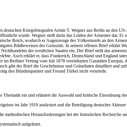
f vom deutschen Kriegsfotografen Armin T. Wegner aus Berlin an den 
fentlicht wurde. Wegner stellt darin das Leiden der Armenier dar. Er 
nische Reich, wodurch er Augenzeuge des Völkermords an den Armenier
chtigsten Bildbeweisen des Genozids. In seinem offenen Brief erklärt
 Nichthandelns der westlichen Staaten ein. Der Brief stellt das armeni
rlebte. Auch erklärt er, dass Frankreich, Deutschland und England tat
r im Berliner Vertrag vom Juli 1878 vereinbarten Garantien Europas, 
h gibt der Brief die Geschehnisse und Gräueltaten detailliert und unbe
zeitig den Bündnispartner und Freund Türkei nicht verurteile.
die Thematik ein und erläutert die Auswahl und kritische Einordnung d
eignisse im Jahr 1919 analysiert und die Beteiligung deutscher Akteure 
 die methodischen Herausforderungen bei der historischen Recherche un
stematisch aufgelistet.