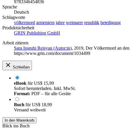
9783346454836
Sprache
Deutsch
Schlagworte
völkermord
armeniern
jahre
weimarer
republik
beteiligung
Produktsicherheit
GRIN Publishing GmbH
Arbeit zitieren
Sara Issguhi Reisyan (Autor:in)
, 2019, Der Völkermord an den 
https://www.grin.com/document/1034499
Schließen
eBook
für
US$ 15,99
Sofort herunterladen. Inkl. MwSt.
Format:
PDF – für alle Geräte
Buch
für
US$ 18,99
Versand weltweit
In den Warenkorb
Blick ins Buch