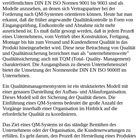
veröffentlichten DIN EN ISO Normen 9001 bis 9003 sind als
Modelle anzusehen, an denen sich Vertragspartner bei der
Forderung nach QM-Systemen orientieren können. Heute hat man
erkannt, daß die früher angewandte Qualitätskontrolle in Form von
Eingangsprüfung, Endkontrolle und Abnahme nicht mehr
ausreichend ist. Es muß dafür gesorgt werden, daß in jedem Prozeß
eines Unternehmens, vom Vertrieb über Konstruktion, Fertigung,
Montage bis hin zum Versand und Kundendienst Qualität in das
Produkt hineingearbeitet wird. Diese neue Betrachtung von Qualität
und Qualitätssicherung bezeichnet man als "unternehmensweite"
Qualitätssicherung; auch mit TQM (Total- Quality- Management)
charakterisiert. Die Ausgangsbasis zu diesem Unternehmensziel
bietet die Umsetzung der Normenreihe DIN EN ISO 9000ff im
Unternehmen.
Ein Qualitätsmanagementsystem ist ein strukturiertes Modell mit
einer genauen Darstellung der Aufbau- und Ablauforganisation.
Dieses Modell soll der Sicherung der Qualität dienen. Die
Einführung eines QM-Systems bedeutet die große Anzahl der
Vorgänge innerhalb einer Organisation im Hinblick auf die
erforderliche Qualität zu koordinieren.
Das Ziel eines QM-Systems ist das ständige Bemühen des
Unternehmens oder der Organisation, die Kundenerwartungen zu
erfüllen. Es geht darum, den Prozeß der Herstellung eines Produktes