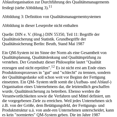
Ablauforganisation zur Durchführung des Qualitätsmanagements
11
festlegt (siehe Abbildung 3).
Abbildung 3: Definition von Qualitätsmanagementsystemen
Abbildung in dieser Leseprobe nicht enthalten
Quelle: DIN e. V. (Hrsg.) DIN 55350, Teil 11: Begriffe der
Qualitätssicherung und Statistik. Grundbegriffe der
Qualitätssicherung Berlin: Beuth, Stand Mai 1987
Ein QM-System ist im Sinne der Norm als eine Gesamtheit von
Qualitätsplanung, Qualitätslenkung und Qualitätsprüfung zu
verstehen. Der Grundsatz dieser Philosophie lautet "Qualität
12
erzeugen und nicht erprüfen".
Es ist nicht erst am Ende eines
Produktionsprozesses in "gut" und "schlecht" zu trennen, sondern
der Qualitätsgedanke soll schon weit vor Beginn der Fertigung
einsetzten. Ein QM- System stellt somit die (Aufbau- und Ablauf-)
Organisation eines Unternehmens dar, die letztendlich geschaffen
wurde, Qualitätssicherung zu betreiben. Ebenso werden die
Verantwortlichkeiten sowie die Verfahren und Mittel definiert, um
die vorgegebenen Ziele zu erreichen. Weil jedes Unternehmen sich
z.B. von der Größe, dem Betätigungsfeld, der Fertigungs- und
Produktstruktur u.ä. von ande-ren Unternehmen unterscheidet, kann
es kein "normiertes" QM-System geben. Die im Jahre 1987