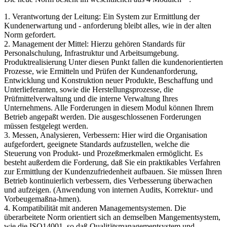
1. Verantwortung der Leitung: Ein System zur Ermittlung der
Kundenerwartung und - anforderung bleibt alles, wie in der alten
Norm gefordert.
2. Management der Mittel: Hierzu gehören Standards für
Personalschulung, Infrastruktur und Arbeitsumgebung.
Produktrealisierung Unter diesen Punkt fallen die kundenorientierten
Prozesse, wie Ermitteln und Prüfen der Kundenanforderung,
Entwicklung und Konstruktion neuer Produkte, Beschaffung und
Unterlieferanten, sowie die Herstellungsprozesse, die
Prüfmittelverwaltung und die interne Verwaltung Ihres
Unternehmens. Alle Forderungen in diesem Modul können Ihrem
Betrieb angepaßt werden. Die ausgeschlossenen Forderungen
müssen festgelegt werden.
3. Messen, Analysieren, Verbessern: Hier wird die Organisation
aufgefordert, geeignete Standards aufzustellen, welche die
Steuerung von Produkt- und Prozeßmerkmalen ermöglicht. Es
besteht außerdem die Forderung, daß Sie ein praktikables Verfahren
zur Ermittlung der Kundenzufriedenheit aufbauen. Sie müssen Ihren
Betrieb kontinuierlich verbessern, dies Verbesserung überwachen
und aufzeigen. (Anwendung von internen Audits, Korrektur- und
Vorbeugemaßna-hmen).
4. Kompatibilität mit anderen Managementsystemen. Die
überarbeitete Norm orientiert sich an demselben Mangementsystem,
wie die ISO14001, so daß Qualitätsmanagementsystem und