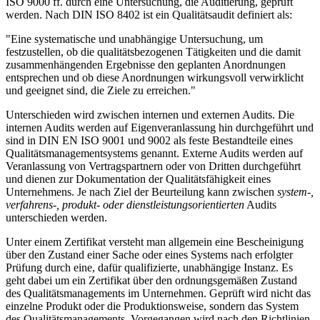
ISO 9000 ff. durch eine Untersuchung, die Auditierung, geprüft
werden. Nach DIN ISO 8402 ist ein Qualitätsaudit definiert als:
"Eine systematische und unabhängige Untersuchung, um
festzustellen, ob die qualitätsbezogenen Tätigkeiten und die damit
zusammenhängenden Ergebnisse den geplanten Anordnungen
entsprechen und ob diese Anordnungen wirkungsvoll verwirklicht
und geeignet sind, die Ziele zu erreichen."
Unterschieden wird zwischen internen und externen Audits. Die
internen Audits werden auf Eigenveranlassung hin durchgeführt und
sind in DIN EN ISO 9001 und 9002 als feste Bestandteile eines
Qualitätsmanagementsystems genannt. Externe Audits werden auf
Veranlassung von Vertragspartnern oder von Dritten durchgeführt
und dienen zur Dokumentation der Qualitätsfähigkeit eines
Unternehmens. Je nach Ziel der Beurteilung kann zwischen
system-,
verfahrens-, produkt- oder dienstleistungsorientierten
Audits
unterschieden werden.
Unter einem Zertifikat versteht man allgemein eine Bescheinigung
über den Zustand einer Sache oder eines Systems nach erfolgter
Prüfung durch eine, dafür qualifizierte, unabhängige Instanz. Es
geht dabei um ein Zertifikat über den ordnungsgemäßen Zustand
des Qualitätsmanagements im Unternehmen. Geprüft wird nicht das
einzelne Produkt oder die Produktionsweise, sondern das System
des Qualitätsmanagements. Vorgegangen wird nach den Richtlinien