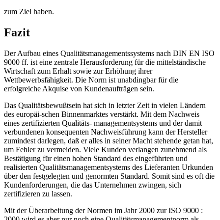
zum Ziel haben.
Fazit
Der Aufbau eines Qualitätsmanagementssystems nach DIN EN ISO
9000 ff. ist eine zentrale Herausforderung für die mittelständische
Wirtschaft zum Erhalt sowie zur Erhöhung ihrer
Wettbewerbsfähigkeit. Die Norm ist unabdingbar für die
erfolgreiche Akquise von Kundenaufträgen sein.
Das Qualitätsbewußtsein hat sich in letzter Zeit in vielen Ländern
des europäi-schen Binnenmarktes verstärkt. Mit dem Nachweis
eines zertifizierten Qualitäts- managementsystems und der damit
verbundenen konsequenten Nachweisführung kann der Hersteller
zumindest darlegen, daß er alles in seiner Macht stehende getan hat,
um Fehler zu vermeiden. Viele Kunden verlangen zunehmend als
Bestätigung für einen hohen Standard des eingeführten und
realisierten Qualitätsmanagementsystems des Lieferanten Urkunden
über den festgelegten und genormten Standard. Somit sind es oft die
Kundenforderungen, die das Unternehmen zwingen, sich
zertifizieren zu lassen.
Mit der Überarbeitung der Normen im Jahr 2000 zur ISO 9000 :
2000 wird es aber nur noch eine Qualitätsmanagementnorm als