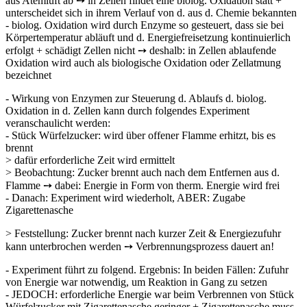
aus A­temluft ab ➙ in Zellen findet eine biolog. Oxidation statt +
unterscheidet sich in ihrem Verlauf von d. aus d. Chemie bekannten
- biolog. Oxidation wird durch Enzyme so gesteuert, dass sie bei
Kör­pertemperatur abläuft und d. Energiefreisetzung kontinuierlich
erfolgt + schädigt Zellen nicht ➙ deshalb: in Zellen ablaufende
Oxidation wird auch als biologische Oxidation oder Zellatmung
bezeichnet
- Wirkung von Enzymen zur Steuerung d. Ablaufs d. biolog.
Oxidation in d. Zellen kann durch folgendes Experiment
veranschaulicht werden:
- Stück Würfelzucker: wird über offener Flamme erhitzt, bis es
brennt
> dafür erforderliche Zeit wird ermittelt
> Beobachtung: Zucker brennt auch nach dem Entfernen aus d.
Flamme ➙ dabei: Energie in Form von therm. Energie wird frei
- Danach: Experiment wird wiederholt, ABER: Zugabe
Zigarettenasche
> Feststellung: Zucker brennt nach kurzer Zeit & Energiezufuhr
kann unterbrochen werden ➙ Verbrennungsprozess dauert an!
- Experiment führt zu folgend. Ergebnis: In beiden Fällen: Zufuhr
von Energie war notwendig, um Reaktion in Gang zu setzen
- JEDOCH: erforderliche Energie war beim Verbrennen von Stück
Würfelzucker mit Zigarettenasche geringer + Zigarettenasche muss