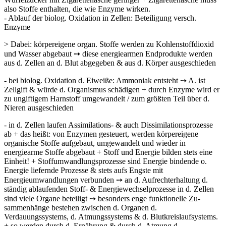
also Stoffe enthalten, die wie Enzyme wirken.
- Ablauf der biolog. Oxidation in Zellen: Beteiligung versch.
Enzyme
> Dabei: körpereigene organ. Stoffe werden zu Kohlenstoffdioxid
und Wasser abgebaut ➙ diese energiearmen Endprodukte werden
aus d. Zellen an d. Blut abgegeben & aus d. Körper ausgeschieden
- bei biolog. Oxidation d. Eiweiße: Ammoniak entsteht ➙ A. ist
Zellgift & würde d. Organismus schädigen + durch Enzyme wird er
zu ungiftigem Harnstoff umge­wandelt / zum größten Teil über d.
Nieren ausgeschieden
- in d. Zellen laufen Assimilations- & auch Dissimilationsprozesse
ab + das heißt: von Enzymen gesteuert, werden körpereigene
organische Stoffe aufgebaut, um­gewandelt und wieder in
energiearme Stoffe abgebaut + Stoff und Energie bilden stets eine
Einheit! + Stoffumwandlungsprozesse sind Energie bindende o.
Ener­gie liefernde Prozesse & stets aufs Engste mit
Energieumwandlungen verbunden ➙ an d. Aufrechterhaltung d.
ständig ablaufenden Stoff- & Energiewechselpro­zesse in d. Zellen
sind viele Organe beteiligt ➙ besonders enge funktionelle Zu­
sammenhänge bestehen zwischen d. Organen d.
Verdauungssystems, d. At­mungssystems & d. Blutkreislaufsystems.
+ so werden durch d. Ernährung & durch d. Atmung d.