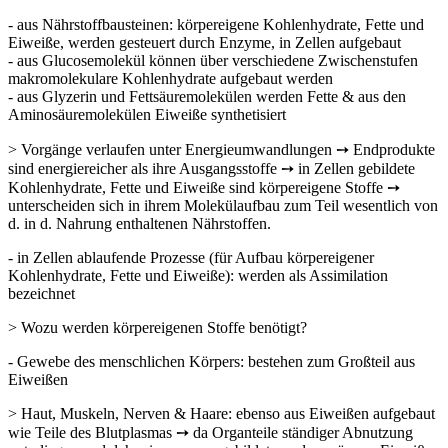
- aus Nährstoffbausteinen: körpereigene Kohlenhydrate, Fette und
Eiweiße, wer­den gesteuert durch Enzyme, in Zellen aufgebaut
- aus Glucosemolekül können über verschiedene Zwischenstufen
makromolekulare Kohlenhydrate aufgebaut werden
- aus Glyzerin und Fettsäuremolekülen werden Fette & aus den
Aminosäuremole­külen Eiweiße synthetisiert
> Vorgänge verlaufen unter Energieumwandlungen ➙ Endprodukte
sind ener­giereicher als ihre Ausgangsstoffe ➙ in Zellen gebildete
Kohlenhydrate, Fet­te und Eiweiße sind körpereigene Stoffe ➙
unterscheiden sich in ihrem Mo­lekülaufbau zum Teil wesentlich von
d. in d. Nahrung enthaltenen Nährstof­fen.
- in Zellen ablaufende Prozesse (für Aufbau körpereigener
Kohlenhydrate, Fette und Eiweiße): werden als Assimilation
bezeichnet
> Wozu werden körpereigenen Stoffe benötigt?
- Gewebe des menschlichen Körpers: bestehen zum Großteil aus
Eiweißen
> Haut, Muskeln, Nerven & Haare: ebenso aus Eiweißen aufgebaut
wie Teile des Blutplasmas ➙ da Organteile ständiger Abnutzung