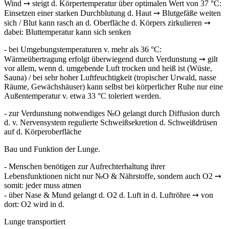
Wind ➙ steigt d. Körpertemperatur über optimalen Wert von 37 °C:
Einsetzen einer starken Durchblutung d. Haut ➙ Blutgefäße weiten
sich / Blut kann rasch an d. Oberflä­che d. Körpers zirkulieren ➙
dabei: Bluttemperatur kann sich senken
- bei Umgebungstemperaturen v. mehr als 36 °C:
Wärmeübertragung erfolgt über­wiegend durch Verdunstung ➙ gilt
vor allem, wenn d. umgebende Luft trocken und heiß ist (Wüste,
Sauna) / bei sehr hoher Luftfeuchtigkeit (tropischer Urwald, nasse
Räume, Gewächshäuser) kann selbst bei körperlicher Ruhe nur eine
Au­ßentemperatur v. etwa 33 °C toleriert werden.
- zur Verdunstung notwendiges №O gelangt durch Diffusion durch
d. v. Ner­vensystem regulierte Schweißsekretion d. Schweißdrüsen
auf d. Körperoberflä­che
Bau und Funktion der Lunge.
- Menschen benötigen zur Aufrechterhaltung ihrer
Lebensfunktionen nicht nur №O & Nährstoffe, sondern auch O2 ➙
somit: jeder muss atmen
- über Nase & Mund gelangt d. O2 d. Luft in d. Luftröhre ➙ von
dort: O2 wird in d.
Lunge transportiert