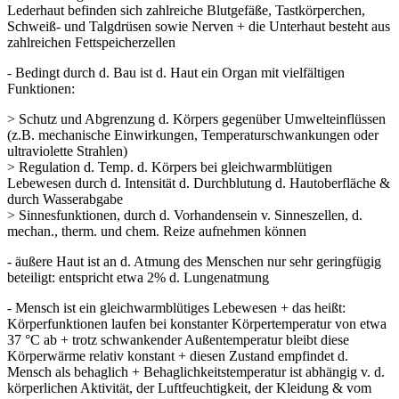
Lederhaut befinden sich zahlreiche Blutgefäße, Tastkörperchen,
Schweiß- und Talgdrüsen sowie Nerven + die Unterhaut besteht aus
zahlreichen Fettspeicherzellen
- Bedingt durch d. Bau ist d. Haut ein Organ mit vielfältigen
Funktionen:
> Schutz und Abgrenzung d. Körpers gegenüber Umwelteinflüssen
(z.B. mechanische Einwirkungen, Temperaturschwankungen oder
ultraviolette Strahlen)
> Regulation d. Temp. d. Körpers bei gleichwarmblütigen
Lebewesen durch d. Intensität d. Durchblutung d. Hautoberfläche &
durch Wasserabgabe
> Sinnesfunktionen, durch d. Vorhandensein v. Sinneszellen, d.
mechan., therm. und chem. Reize aufnehmen können
- äußere Haut ist an d. Atmung des Menschen nur sehr geringfügig
beteiligt: ent­spricht etwa 2% d. Lungenatmung
- Mensch ist ein gleichwarmblütiges Lebewesen + das heißt:
Körperfunktionen lau­fen bei konstanter Körpertemperatur von etwa
37 °C ab + trotz schwankender Außentemperatur bleibt diese
Körperwärme relativ konstant + diesen Zustand empfindet d.
Mensch als behaglich + Behaglichkeitstemperatur ist abhängig v. d.
körperlichen Aktivität, der Luftfeuchtigkeit, der Kleidung & vom