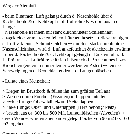
Weg der Atemluft.
- beim Einatmen: Luft gelangt durch d. Nasenhöhle über d.
Rachenhöhle & d. Kehl­kopf in d. Luftröhre & v. dort aus in d.
Lunge.
- Nasenhöhle ist innen mit stark durchbluteter Schleimhaut
ausgekleidet & mit vie­len feinen Härchen besetzt ➙ diese: reinigen
d. Luft v. kleinen Schmutzteilchen ➙ durch d. stark durchblutete
Nasenschleimhaut wird d. Luft angefeuchtet & gleich­zeitig erwärmt
- über d. Rachenhöhle & d. Kehlkopf gelangt d. Einatemluft i. d.
Luftröhre— d. Luf­tröhre teilt sich i. Bereich d. Brustraumes i. zwei
Bronchien (enden in immer feiner werdenden Ästen) ➙ feinste
Verzweigungen d. Bronchien enden i. d. Lungenblä­schen.
- Lunge eines Menschen:
> Liegen im Brustkorb & füllen ihn zum größten Teil aus
> Werden durch Furchen (Fissuren) in Lappen unterteilt
> rechte Lunge: Ober-, Mittel- und Seitenlappen
> linke Lunge: Ober- und Unterlappen (Herz benötigt Platz)
> besteht aus ca. 300 bis 500 Mil. Lungenbläschen (Alveolen) ➙
deren Wände: würden aneinander gelegt Fläche von 90 m2 bis 160
m2 ergeben
Gasaustausch in der Lunge.