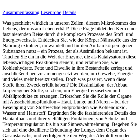
Zusammenfassung
Leseprobe
Details
Was geschieht wirklich in unseren Zellen, diesem Mikrokosmos des
Lebens, der uns am Leben erhält? Diese Frage bildet den Kern einer
faszinierenden Reise durch die komplexen Prozesse des Stoff- und
Energiewechsels. Entdecken Sie, wie der Körper Nährstoffe aus der
Nahrung extrahiert, umwandelt und für den Aufbau körpereigener
Substanzen nutzt – ein Prozess, der als Assimilation bekannt ist.
Tauchen Sie ein in die Welt der Enzyme, die als Katalysatoren diese
lebenswichtigen Reaktionen steuern, und erfahren Sie, wie
Kohlenhydrate, Fette und Eiweiße in ihre Bestandteile zerlegt und
anschließend neu zusammengesetzt werden, um Gewebe, Energie
und vieles mehr bereitzustellen. Doch was passiert, wenn diese
Stoffe ihren Zweck erfüllt haben? Die Dissimilation, der Abbau
körpereigener Stoffe, setzt ein, um Energie freizusetzen und
Abfallprodukte zu erzeugen. Erforschen Sie die Rolle der Organe
mit Ausscheidungsfunktion – Haut, Lunge und Nieren – bei der
Beseitigung von Stoffwechselendprodukten wie Kohlendioxid,
Wasser und Harnstoff. Ergründen Sie die faszinierenden Details des
Hautaufbaus und ihrer vielfältigen Funktionen, von Schutz und
Temperaturregulation bis hin zur Sinneswahrnehmung. Begeben Sie
sich auf eine detaillierte Erkundung der Lunge, dem Organ des
Gasaustauschs, und verfolgen Sie den Weg der Atemluft von der