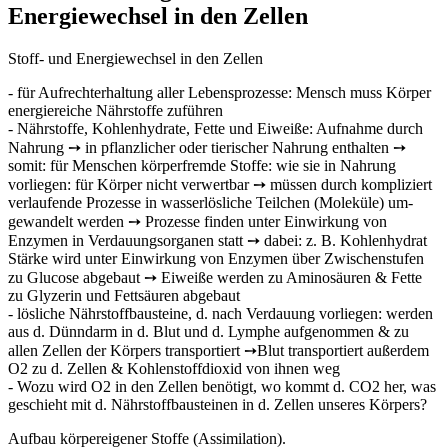
Energiewechsel in den Zellen
Stoff- und Energiewechsel in den Zellen
- für Aufrechterhaltung aller Lebensprozesse: Mensch muss Körper
energiereiche Nährstoffe zuführen
- Nährstoffe, Kohlenhydrate, Fette und Eiweiße: Aufnahme durch
Nahrung ➙ in pflanzlicher oder tierischer Nahrung enthalten ➙
somit: für Menschen körperfrem­de Stoffe: wie sie in Nahrung
vorliegen: für Körper nicht verwertbar ➙ müssen durch kompliziert
verlaufende Prozesse in wasserlösliche Teilchen (Moleküle) um­
gewandelt werden ➙ Prozesse finden unter Einwirkung von
Enzymen in Ver­dauungsorganen statt ➙ dabei: z. B. Kohlenhydrat
Stärke wird unter Einwir­kung von Enzymen über Zwischenstufen
zu Glucose abgebaut ➙ Eiweiße werden zu Aminosäuren & Fette
zu Glyzerin und Fettsäuren abgebaut
- lösliche Nährstoffbausteine, d. nach Verdauung vorliegen: werden
aus d. Dünn­darm in d. Blut und d. Lymphe aufgenommen & zu
allen Zellen der Körpers trans­portiert ➙Blut transportiert außerdem
O2 zu d. Zellen & Kohlenstoffdioxid von ih­nen weg
- Wozu wird O2 in den Zellen benötigt, wo kommt d. CO2 her, was
geschieht mit d. Nährstoffbausteinen in d. Zellen unseres Körpers?
Aufbau körpereigener Stoffe (Assimilation).