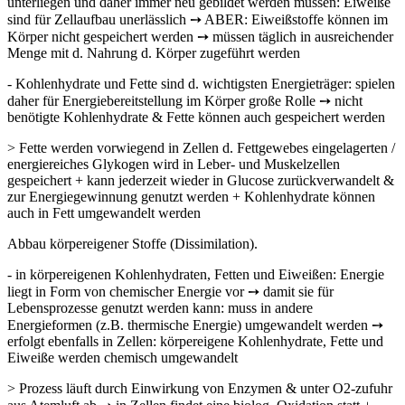
unterliegen und da­her immer neu gebildet werden müssen: Eiweiße
sind für Zellaufbau uner­lässlich ➙ ABER: Eiweißstoffe können im
Körper nicht gespeichert werden ➙ müssen täglich in ausreichender
Menge mit d. Nahrung d. Körper zuge­führt werden
- Kohlenhydrate und Fette sind d. wichtigsten Energieträger: spielen
daher für E­nergiebereitstellung im Körper große Rolle ➙ nicht
benötigte Kohlenhydrate & Fette können auch gespeichert werden
> Fette werden vorwiegend in Zellen d. Fettgewebes eingelagerten /
energie­reiches Glykogen wird in Leber- und Muskelzellen
gespeichert + kann je­derzeit wieder in Glucose zurückverwandelt &
zur Energiegewinnung ge­nutzt werden + Kohlenhydrate können
auch in Fett umgewandelt werden
Abbau körpereigener Stoffe (Dissimilation).
- in körpereigenen Kohlenhydraten, Fetten und Eiweißen: Energie
liegt in Form von chemischer Energie vor ➙ damit sie für
Lebensprozesse genutzt werden kann: muss in andere
Energieformen (z.B. thermische Energie) umgewandelt werden ➙
erfolgt ebenfalls in Zellen: körpereigene Kohlenhydrate, Fette und
Eiweiße wer­den chemisch umgewandelt
> Prozess läuft durch Einwirkung von Enzymen & unter O2-zufuhr