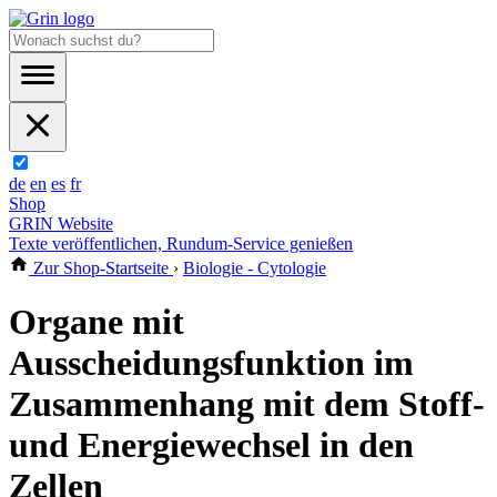
de
en
es
fr
Shop
GRIN Website
Texte veröffentlichen, Rundum-Service genießen
Zur Shop-Startseite
›
Biologie - Cytologie
Organe mit
Ausscheidungsfunktion im
Zusammenhang mit dem Stoff-
und Energiewechsel in den
Zellen