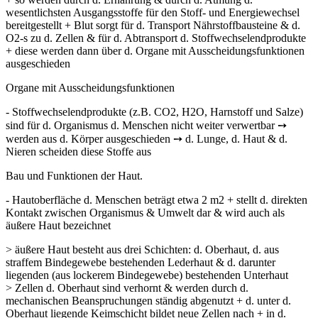
wesentlichsten Ausgangsstoffe für den Stoff- und Energie­wechsel
bereitgestellt + Blut sorgt für d. Transport Nährstoffbausteine & d.
O2-s zu d. Zellen & für d. Abtransport d. Stoffwechselendprodukte
+ diese werden dann über d. Organe mit Ausscheidungsfunktionen
ausgeschieden
Organe mit Ausscheidungsfunktionen
- Stoffwechselendprodukte (z.B. CO2, H2O, Harnstoff und Salze)
sind für d. Organis­mus d. Menschen nicht weiter verwertbar ➙
werden aus d. Körper ausgeschieden ➙ d. Lunge, d. Haut & d.
Nieren scheiden diese Stoffe aus
Bau und Funktionen der Haut.
- Hautoberfläche d. Menschen beträgt etwa 2 m2 + stellt d. direkten
Kontakt zwi­schen Organismus & Umwelt dar & wird auch als
äußere Haut bezeichnet
> äußere Haut besteht aus drei Schichten: d. Oberhaut, d. aus
straffem Bin­degewebe bestehenden Lederhaut & d. darunter
liegenden (aus lockerem Bindegewebe) bestehenden Unterhaut
> Zellen d. Oberhaut sind verhornt & werden durch d.
mechanischen Bean­spruchungen ständig abgenutzt + d. unter d.
Oberhaut liegende Keim­schicht bildet neue Zellen nach + in d.