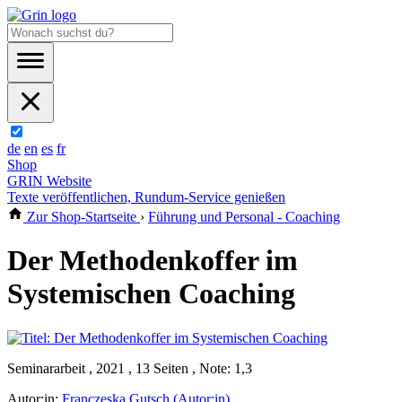
de
en
es
fr
Shop
GRIN Website
Texte veröffentlichen, Rundum-Service genießen
Zur Shop-Startseite
›
Führung und Personal - Coaching
Der Methodenkoffer im
Systemischen Coaching
Seminararbeit , 2021 , 13 Seiten , Note: 1,3
Autor:in:
Franczeska Gutsch (Autor:in)