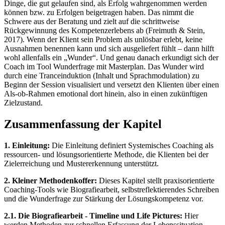
Dinge, die gut gelaufen sind, als Erfolg wahrgenommen werden
können bzw. zu Erfolgen beigetragen haben. Das nimmt die
Schwere aus der Beratung und zielt auf die schrittweise
Rückgewinnung des Kompetenzerlebens ab (Freimuth & Stein,
2017). Wenn der Klient sein Problem als unlösbar erlebt, keine
Ausnahmen benennen kann und sich ausgeliefert fühlt – dann hilft
wohl allenfalls ein „Wunder“. Und genau danach erkundigt sich der
Coach im Tool Wunderfrage mit Masterplan. Das Wunder wird
durch eine Tranceinduktion (Inhalt und Sprachmodulation) zu
Beginn der Session visualisiert und versetzt den Klienten über einen
Als-ob-Rahmen emotional dort hinein, also in einen zukünftigen
Zielzustand.
Zusammenfassung der Kapitel
1. Einleitung:
Die Einleitung definiert Systemisches Coaching als
ressourcen- und lösungsorientierte Methode, die Klienten bei der
Zielerreichung und Mustererkennung unterstützt.
2. Kleiner Methodenkoffer:
Dieses Kapitel stellt praxisorientierte
Coaching-Tools wie Biografiearbeit, selbstreflektierendes Schreiben
und die Wunderfrage zur Stärkung der Lösungskompetenz vor.
2.1. Die Biografiearbeit - Timeline und Life Pictures:
Hier
werden Methoden zur schnellen Erfassung der Lebenssituation