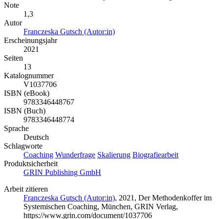
Note
1,3
Autor
Franczeska Gutsch (Autor:in)
Erscheinungsjahr
2021
Seiten
13
Katalognummer
V1037706
ISBN (eBook)
9783346448767
ISBN (Buch)
9783346448774
Sprache
Deutsch
Schlagworte
Coaching
Wunderfrage
Skalierung
Biografiearbeit
Produktsicherheit
GRIN Publishing GmbH
Arbeit zitieren
Franczeska Gutsch (Autor:in)
, 2021, Der Methodenkoffer im
Systemischen Coaching, München, GRIN Verlag,
https://www.grin.com/document/1037706