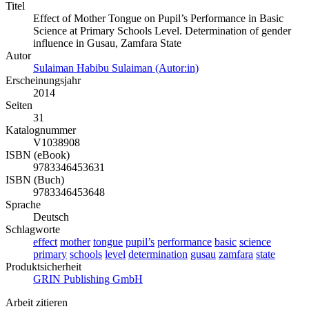
Titel
Effect of Mother Tongue on Pupil’s Performance in Basic
Science at Primary Schools Level. Determination of gender
influence in Gusau, Zamfara State
Autor
Sulaiman Habibu Sulaiman (Autor:in)
Erscheinungsjahr
2014
Seiten
31
Katalognummer
V1038908
ISBN (eBook)
9783346453631
ISBN (Buch)
9783346453648
Sprache
Deutsch
Schlagworte
effect
mother
tongue
pupil’s
performance
basic
science
primary
schools
level
determination
gusau
zamfara
state
Produktsicherheit
GRIN Publishing GmbH
Arbeit zitieren