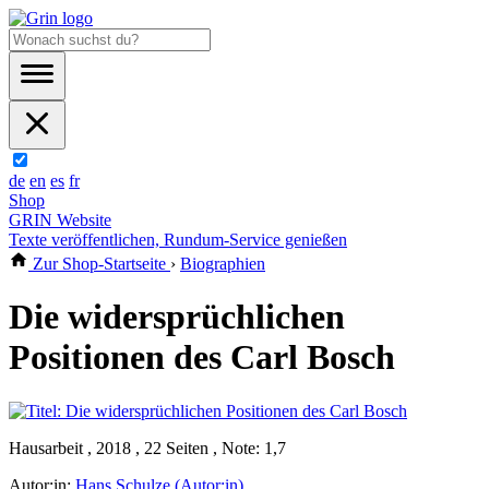
de
en
es
fr
Shop
GRIN Website
Texte veröffentlichen, Rundum-Service genießen
Zur Shop-Startseite
›
Biographien
Die widersprüchlichen
Positionen des Carl Bosch
Hausarbeit , 2018 , 22 Seiten , Note: 1,7
Autor:in:
Hans Schulze (Autor:in)