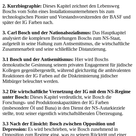
2. Kurzbiographie:
Dieses Kapitel zeichnet den Lebensweg
Boschs vom Sohn eines Installationsunternehmers bis zum
technologischen Pionier und Vorstandsvorsitzenden der BASF und
später der IG Farben nach.
3. Carl Bosch und der Nationalsozialismus:
Das Hauptkapitel
analysiert die komplexen Beziehungen Boschs zum NS-Staat,
aufgeteilt in seine Haltung zum Antisemitismus, die wirtschaftliche
Zusammenarbeit und seine schließliche Distanzierung.
3.1 Bosch und der Antisemitismus:
Hier wird Boschs
demokratische Gesinnung seinem privaten Engagement für jüdische
Kollegen gegenübergestellt, während gleichzeitig die ambivalenten
Reaktionen der IG Farben auf die Diskriminierung jüdischer
Mitbürger beleuchtet werden.
3.2 Die wirtschaftliche Vernetzung der IG mit dem NS-Regime
unter Bosch:
Dieses Kapitel verdeutlicht, wie Bosch die
Forschungs- und Produktionskapazitäten der IG Farben
(insbesondere Öl und Buna) in den Dienst der NS-Autarkieziele
stellte, trotz seiner eigentlich wirtschaftsliberalen Überzeugung.
3.3 Nach der Einsicht: Bosch zwischen Opposition und
Depression:
Es wird beschrieben, wie Bosch zunehmend in
Opposition zum Regime ging, was zu seinem Rücktritt und einer