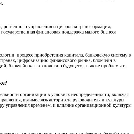
и.
дарственного управления и цифровая трансформация,
 государственная финансовая поддержка малого бизнеса.
логии, процесс приобретения капитала, банковскую систему в
странах, цифровизацию финансового рынка, блокчейн в
ий, блокчейн как технологию будущего, а также проблемы и
ке?
ельности организации в условиях неопределенности, включая
равления, взаимосвязь авторитета руководителя и культуры
ру управления временем, и влияние организационной культуры
енеджмент, международную торговлю, инфляцию, безработицу,