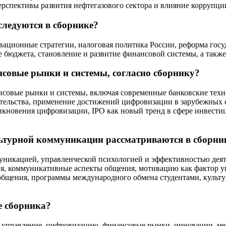
ерспективы развития нефтегазового сектора и влияние коррупци
следуются в сборнике?
ационные стратегии, налоговая политика России, реформа госу
 бюджета, становление и развитие финансовой системы, а также
совые рынки и системы, согласно сборнику?
совые рынки и системы, включая современные банковские техно
тельства, применение достижений цифровизации в зарубежных 
кновения цифровизации, IPO как новый тренд в сфере инвестиц
льтурной коммуникации рассматриваются в сборни
уникацией, управленческой психологией и эффективностью деят
я, коммуникативные аспекты общения, мотивацию как фактор уп
 общения, программы международного обмена студентами, культу
е сборника?
е управление, цифровизацию, финансовые рынки, инновации, м