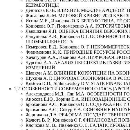
БЕЗРАБОТИЦЫ
Денисова Ю.В. ВЛИЯНИЕ МЕЖДУНАРОДНОЙ
Жигалова Л. М. МИРОВОЙ КРИЗИС 2020 К
Исина М.Е., Иваненко О.Б. БЕЗРАБОТИЦА, 
Конюкова О.Г., Пономаренко А.А. ИСТОРИ
Лаюшкина Я.П. ОЦЕНКА ВЛИЯНИЯ ВЫСОКИ
Лапуценко А.В., Конюкова О.Г. ОСОБЕНН
ПРОМЫШЛЕННОСТЬ
Немеровец Е.Д., Конюкова О. Г. НЕКОММЕР
Филимонова К. К. ПРИРОДНЫЕ РЕСУРСЫ РО
Хачатурян А.А., Иванова А.И. ЦИФРОВАЯ ЭК
Чурсина А.А. АНАЛИЗ ПЕРСПЕКТИВ РАЗВ
ИЗМЕНЕНИЙ
Шавкун А.М. ВЛИЯНИЕ КОРРУПЦИИ НА ЭКО
Щукина А. Г. ЦИФРОВАЯ ЭКОНОМИКА В РО
Kustova D.D., Shilnikovskay D.V. STATE FINAN
1,2. ОСОБЕННОСТИ СОВРЕМЕННОГО ГОСУДАРСТ
Александрова М.Д., Лян М.А. ОСОБЕННОСТ
Аносова Е.Ю., Зорина Е.А. ИННОВАЦИОНН
Брюханова А.С., Конюкова О.Г. СОДЕРЖА
Брюханова А.С., Сокур Е.А. ОСНОВНЫЕ Н
Жарникова Д.А. РЕФОРМА ГОСУДАРСТВЕНН
Калюта В. Р., Конюкова О.Г. ФИНАНСОВАЯ
Клочкова М. В., Иваненко О. Б. БАЛАНСИ