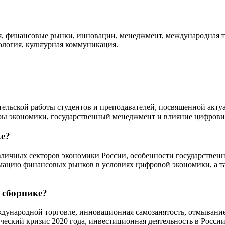
, финансовые рынки, инновации, менеджмент, международная то
ология, культурная коммуникация.
тельской работы студентов и преподавателей, посвященной акт
оры экономики, государственный менеджмент и влияние цифров
ке?
ичных секторов экономики России, особенности государственно
мацию финансовых рынков в условиях цифровой экономики, а 
 сборнике?
дународной торговле, инновационная самозанятость, отмывание
ский кризис 2020 года, инвестиционная деятельность в России