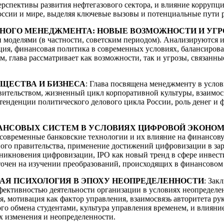
рспективы развития нефтегазового сектора, и влияние коррупции
ссии и мире, выделяя ключевые вызовы и потенциальные пути р
ННОГО МЕНЕДЖМЕНТА: НОВЫЕ ВОЗМОЖНОСТИ И УГ
и моделями (в частности, советским периодом). Анализируются 
ия, финансовая политика в современных условиях, балансирова
м, глава рассматривает как возможности, так и угрозы, связанн
ЩЕСТВА И БИЗНЕСА
: Глава посвящена менеджменту в усло
ительством, жизненный цикл корпоративной культуры, взаимосв
енденции политического делового цикла России, роль денег и ф
НАНСОВЫХ СИСТЕМ В УСЛОВИЯХ ЦИФРОВОЙ ЭКОНО
современные банковские технологии и их влияние на финансову
ного правительства, применение достижений цифровизации в за
никновения цифровизации, IPO как новый тренд в сфере инвест
точен на изучении преобразований, происходящих в финансовом
КАЯ ПСИХОЛОГИЯ В ЭПОХУ НЕОПРЕДЕЛЕННОСТИ
: Зак
ективностью деятельности организации в условиях неопределен
 мотивация как фактор управления, взаимосвязь авторитета рук
о обмена студентами, культура управления временем, и влияни
ях изменения и неопределенности.