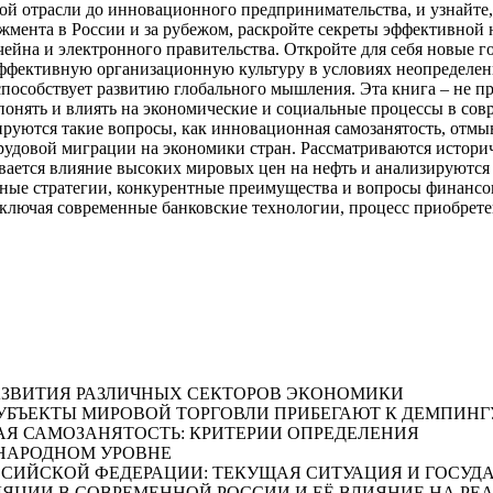
вой отрасли до инновационного предпринимательства, и узнайте
жмента в России и за рубежом, раскройте секреты эффективной
йна и электронного правительства. Откройте для себя новые г
ффективную организационную культуру в условиях неопределенн
пособствует развитию глобального мышления. Эта книга – не пр
я понять и влиять на экономические и социальные процессы в с
руются такие вопросы, как инновационная самозанятость, отм
рудовой миграции на экономики стран. Рассматриваются истори
ается влияние высоких мировых цен на нефть и анализируются 
ые стратегии, конкурентные преимущества и вопросы финансов
ключая современные банковские технологии, процесс приобрете
АЗВИТИЯ РАЗЛИЧНЫХ СЕКТОРОВ ЭКОНОМИКИ
ЧЕМ СУБЪЕКТЫ МИРОВОЙ ТОРГОВЛИ ПРИБЕГАЮТ К ДЕМПИНГ
ИОННАЯ САМОЗАНЯТОСТЬ: КРИТЕРИИ ОПРЕДЕЛЕНИЯ
УНАРОДНОМ УРОВНЕ
ОССИЙСКОЙ ФЕДЕРАЦИИ: ТЕКУЩАЯ СИТУАЦИЯ И ГОСУ
А ИНФЛЯЦИИ В СОВРЕМЕННОЙ РОССИИ И ЕЁ ВЛИЯНИЕ НА