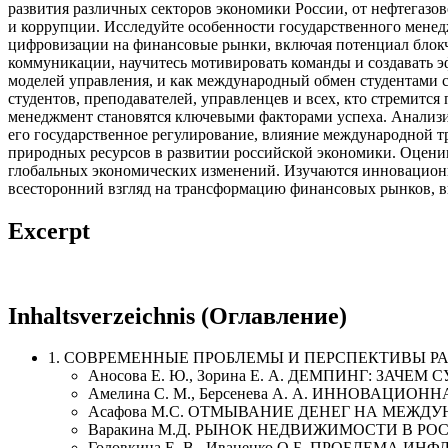
развития различных секторов экономики России, от нефтегазо
и коррупции. Исследуйте особенности государственного менед
цифровизации на финансовые рынки, включая потенциал блокче
коммуникации, научитесь мотивировать команды и создавать э
моделей управления, и как международный обмен студентами с
студентов, преподавателей, управленцев и всех, кто стремитс
менеджмент становятся ключевыми факторами успеха. Анализи
его государственное регулирование, влияние международной т
природных ресурсов в развитии российской экономики. Оценив
глобальных экономических изменений. Изучаются инновационн
всесторонний взгляд на трансформацию финансовых рынков, в
Excerpt
Inhaltsverzeichnis (Оглавление)
1. СОВРЕМЕННЫЕ ПРОБЛЕМЫ И ПЕРСПЕКТИВЫ Р
Аносова Е. Ю., Зорина Е. А. ДЕМПИНГ: ЗА
Амелина С. М., Берсенева А. А. ИННОВАЦ
Асафова М.С. ОТМЫВАНИЕ ДЕНЕГ НА МЕЖД
Варакина М.Д. РЫНОК НЕДВИЖИМОСТИ В Р
Головкина Е. В., Иваненко О.Б. ПРОБЛЕМ