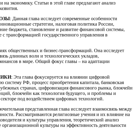
 на экономику. Статьи в этой главе предлагают анализ
азвития.
РОЗЫ
: Данная глава исследует современные особенности
инновационные стратегии, налоговая политика России,
ние бюджета, становление и развитие финансовой системы,
ые с трансформацией государственного управления в
виях общественных и бизнес-трансформаций. Она исследует
язь длинных волн и технологических укладов,
инансов в мире. Общий фокус главы – на адаптации
МИКИ
: Эта глава фокусируется на влиянии цифровой
ю систему РФ, процесс приобретения капитала, банковская
рубежных странах, цифровизация финансового рынка, блокчейн
иций, блокчейн как технология будущего, и проблемы и
 секторе под воздействием цифровых технологий.
лючительная представленная глава исследует взаимосвязь между
ности. Рассматриваются религиозные учения и их влияние на
оводителя и культуры управления, теоретический анализ
е организационной культуры на эффективность деятельности