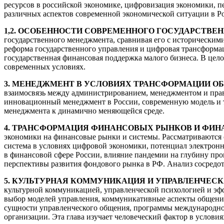
ресурсов в российской экономике, цифровизация экономики, пе
различных аспектов современной экономической ситуации в Ро
1,2. ОСОБЕННОСТИ СОВРЕМЕННОГО ГОСУДАРСТВЕ
государственного менеджмента, сравнивая его с историческим
реформа государственного управления и цифровая трансформац
государственная финансовая поддержка малого бизнеса. В цело
современных условиях.
3. МЕНЕДЖМЕНТ В УСЛОВИЯХ ТРАНСФОРМАЦИИ ОБ
взаимосвязь между администрированием, менеджментом и прав
инновационный менеджмент в России, современную модель и т
менеджмента к динамично меняющейся среде.
4. ТРАНСФОРМАЦИЯ ФИНАНСОВЫХ РЫНКОВ И ФИ
экономики на финансовые рынки и системы. Рассматриваются 
система в условиях цифровой экономики, потенциал электрон
в финансовой сфере России, влияние пандемии на глубину про
перспективы развития фондового рынка в РФ. Анализ сосредо
5. КУЛЬТУРНАЯ КОММУНИКАЦИЯ И УПРАВЛЕНЧЕС
культурной коммуникацией, управленческой психологией и эфф
выбор моделей управления, коммуникативные аспекты общения,
сущности управленческого общения, программы международног
организации. Эта глава изучает человеческий фактор в услови