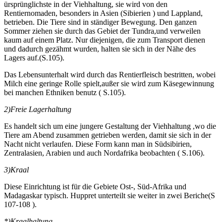
ürsprünglichste in der Viehhaltung, sie wird von den
Rentiernomaden, besonders in Asien (Sibierien ) und Lappland,
betrieben. Die Tiere sind in ständiger Bewegung. Den ganzen
Sommer ziehen sie durch das Gebiet der Tundra,und verweilen
kaum auf einem Platz. Nur diejenigen, die zum Transport dienen
und dadurch gezähmt wurden, halten sie sich in der Nähe des
Lagers auf.(S.105).
Das Lebensunterhalt wird durch das Rentierfleisch bestritten, wobei
Milch eine geringe Rolle spielt,außer sie wird zum Käsegewinnung
bei manchen Ethniken benutz ( S.105).
2)Freie Lagerhaltung
Es handelt sich um eine jungere Gestaltung der Viehhaltung ,wo die
Tiere am Abend zusammen getrieben werden, damit sie sich in der
Nacht nicht verlaufen. Diese Form kann man in Südsibirien,
Zentralasien, Arabien und auch Nordafrika beobachten ( S.106).
3)Kraal
Diese Einrichtung ist für die Gebiete Ost-, Süd-Afrika und
Madagaskar typisch. Huppret unterteilt sie weiter in zwei Beriche(S
107-108 ).
*)Kraalhaltung