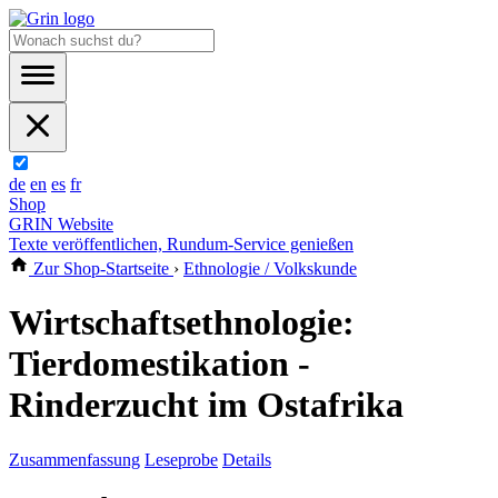
de
en
es
fr
Shop
GRIN Website
Texte veröffentlichen, Rundum-Service genießen
Zur Shop-Startseite
›
Ethnologie / Volkskunde
Wirtschaftsethnologie:
Tierdomestikation -
Rinderzucht im Ostafrika
Zusammenfassung
Leseprobe
Details