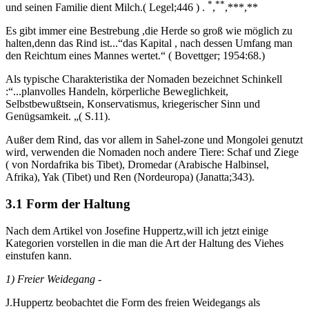
*
**
und seinen Familie dient Milch.( Legel;446 ) .
,
,***,**
Es gibt immer eine Bestrebung ,die Herde so groß wie möglich zu
halten,denn das Rind ist...“das Kapital , nach dessen Umfang man
den Reichtum eines Mannes wertet.“ ( Bovettger; 1954:68.)
Als typische Charakteristika der Nomaden bezeichnet Schinkell
:“...planvolles Handeln, körperliche Beweglichkeit,
Selbstbewußtsein, Konservatismus, kriegerischer Sinn und
Genügsamkeit. „( S.11).
Außer dem Rind, das vor allem in Sahel-zone und Mongolei genutzt
wird, verwenden die Nomaden noch andere Tiere: Schaf und Ziege
( von Nordafrika bis Tibet), Dromedar (Arabische Halbinsel,
Afrika), Yak (Tibet) und Ren (Nordeuropa) (Janatta;343).
3.1 Form der Haltung
Nach dem Artikel von Josefine Huppertz,will ich jetzt einige
Kategorien vorstellen in die man die Art der Haltung des Viehes
einstufen kann.
1) Freier Weidegang
-
J.Huppertz beobachtet die Form des freien Weidegangs als