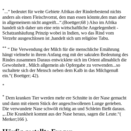
*
...“ bedeutet für weite Gebiete Afrikas der Rinderbestend nichts
anders als einen Fleischvorrat, den man essen könnte,den man aber
in allgemeinem nicht angreift...“.(Boettger;68 ) Also im Afrika
handelt sich daher um eine rein wirtschaftliche Angelegenheit -
Schatzanhäufung Prinzip wobei in Indien, wo das Rind vom
Verzehr ausgeschlosen ist ,handelt sich um religiöse Tabu.
**
“ Die Verwendung der Milch für die menschliche Ernährung
hängt vielmehr in ihrem Anfang eng mit der sakralen Bedeutung des
Rindes zusammen Daraus entwicklete sich im Orient allmahlich die
Gewohnheit , Milch allgemein als Opfergabe zu verwenden...so
sschaltete sich der Mensch neben dem Kalb in das Milchgenuß
ein.“( Boettger; 42).
*
*
Dem kranken Tier werden mehr ere Schnitte in der Nase gemacht
und dann mit einem Stück der angeschwollenen Lunge gerieben.
Die verwundete Nase schwölt richtig an und Schleim fließt daraus.
„..Die Krankheit kommt aus der Nase heraus, sagen die Leute.“(
Merker;166 ).