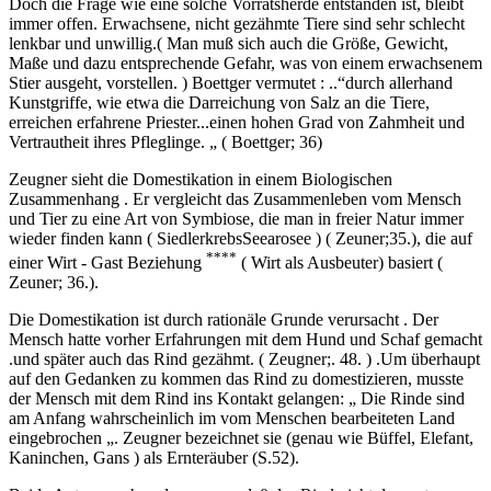
Doch die Frage wie eine solche Vorratsherde entstanden ist, bleibt
immer offen. Erwachsene, nicht gezähmte Tiere sind sehr schlecht
lenkbar und unwillig.( Man muß sich auch die Größe, Gewicht,
Maße und dazu entsprechende Gefahr, was von einem erwachsenem
Stier ausgeht, vorstellen. ) Boettger vermutet : ..“durch allerhand
Kunstgriffe, wie etwa die Darreichung von Salz an die Tiere,
erreichen erfahrene Priester...einen hohen Grad von Zahmheit und
Vertrautheit ihres Pfleglinge. „ ( Boettger; 36)
Zeugner sieht die Domestikation in einem Biologischen
Zusammenhang . Er vergleicht das Zusammenleben vom Mensch
und Tier zu eine Art von Symbiose, die man in freier Natur immer
wieder finden kann ( SiedlerkrebsSeearosee ) ( Zeuner;35.), die auf
****
einer Wirt - Gast Beziehung
( Wirt als Ausbeuter) basiert (
Zeuner; 36.).
Die Domestikation ist durch rationäle Grunde verursacht . Der
Mensch hatte vorher Erfahrungen mit dem Hund und Schaf gemacht
.und später auch das Rind gezähmt. ( Zeugner;. 48. ) .Um überhaupt
auf den Gedanken zu kommen das Rind zu domestizieren, musste
der Mensch mit dem Rind ins Kontakt gelangen: „ Die Rinde sind
am Anfang wahrscheinlich im vom Menschen bearbeiteten Land
eingebrochen „. Zeugner bezeichnet sie (genau wie Büffel, Elefant,
Kaninchen, Gans ) als Ernteräuber (S.52).