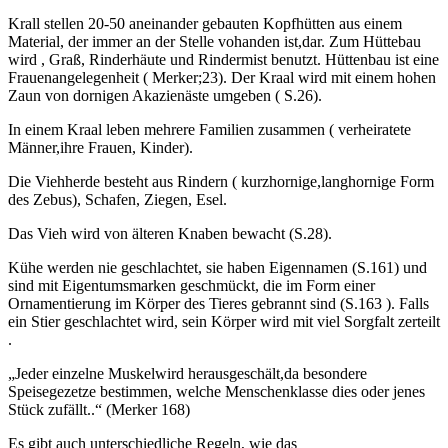
Krall stellen 20-50 aneinander gebauten Kopfhütten aus einem
Material, der immer an der Stelle vohanden ist,dar. Zum Hüttebau
wird , Graß, Rinderhäute und Rindermist benutzt. Hüttenbau ist eine
Frauenangelegenheit ( Merker;23). Der Kraal wird mit einem hohen
Zaun von dornigen Akazienäste umgeben ( S.26).
In einem Kraal leben mehrere Familien zusammen ( verheiratete
Männer,ihre Frauen, Kinder).
Die Viehherde besteht aus Rindern ( kurzhornige,langhornige Form
des Zebus), Schafen, Ziegen, Esel.
Das Vieh wird von älteren Knaben bewacht (S.28).
Kühe werden nie geschlachtet, sie haben Eigennamen (S.161) und
sind mit Eigentumsmarken geschmückt, die im Form einer
Ornamentierung im Körper des Tieres gebrannt sind (S.163 ). Falls
ein Stier geschlachtet wird, sein Körper wird mit viel Sorgfalt zerteilt
.
„Jeder einzelne Muskelwird herausgeschält,da besondere
Speisegezetze bestimmen, welche Menschenklasse dies oder jenes
Stück zufällt..“ (Merker 168)
Es gibt auch unterschiedliche Regeln, wie das