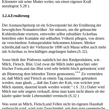
Kilometer mit seine Mutter weiter, um einen eigenen Krall
anzulegen( S.28 ).
3.2.4.Ernährung
Der Austauschprinzip ist ein Schwerpunkt bei der Ernährung der
beweglichen Nomadenvölker .Sie müssen, um die gebrauchte
Kohlenhydrate ersetzen, entwerder selbst subsidiäre Ackerbau
betreiben oder Kontakte mit seßhaften Völkern pflegen, von denen
sie verschiedene Anbauprodukte bekommen können. Merker
schreibt,daß nach der Viehzeuche 1890 sich Masai selbst auch mehr
mit Ackerbau zu beschäftigen angefangen haben.(S.32).
Sonst bleib ihre Präferenz natürlich bei den Rindprodukten, wie .
Milch, Fleisch, Blut. Und zwar die Milch inder gekochter oder
frischer Form,und das Blut wird sehr beliebt frisch getrunken( wird
***
als Blutenzug dem lebenden Tieren gennomen).
Zu vermeiden
ist, daß Milch und Fleisch an einem Tag zusammen getrunken
werden, man glaub, „..daß das Euter der Kuh, von welcher jene
Milch stammt, dauernd krank werden würde.“ ( S .33.) Daher wird
Milch nur sehr ungern verkauft, denn man kann nicht ähnen ob der
käufer später beide Lebensmittel vermischt (S.32 )
Was sonst an Milch, Fleisch,und Fellen nicht im eigenen Haushalt
verbraucht wird, wird zum Tauschmittel, mit dem man vegeterische