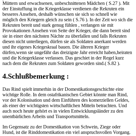
Müttern und erwachsenen, unbeschnittenen Mädchen ( S.27 ). Mit
der Einstuffung in die Kriegerklasse verdienen die Rekruten ein
besseres Ansehen, deshalb wünschen sie sich so schnell wie
möglich den Kriegern gleich zu sein ( S.76 ). In der Zeit wo sich die
Rekruten bereit und stark genug fühlen , verlangen sie mit
Provokationen Ansehen von Seite der Krieger, die dann bereit sind
sie in einer den nächsten Nächte zu überfallen und falls Rekruten
diesen nicht unterliegen, dürfen sie als Soldaten anerkant werden
und ihr eigenes Kriegeskraal bauen. Die älteren Krieger
dürfen,wenn sie ungefähr das dreizigste Jahr erreicht haben,heiraten
und die Kriegerklasse verlassen. Das geschiet in der Regel kurz
nach dem die Rekruten zum Soldaten geworden sind.( S.82 ).
4.Schlußbemerkung :
Das Rind spielt immerhin in der Domestikationsgeschichte eine
wichtige Rolle. In dem ostafrikanischen Gebiet könnte man Rind,
vor der Kolonisation und dem Einführen des komerziellen Geldes,
als einer der wichtigsten wirtschaftlichen Mitteln betrachten. Und
auch noch heute gehört es in vielen Entwicklungsländer zu den
unentbärlichen Arbeits und Transportsmitteln.
Im Gegensatz zu der Domestikation von Schwein, Ziege oder
Hund, ist die Rinddomestikation ein viel anspruchsvollen Vorgang.