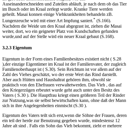
Auseinanderschneiden und Zuteilen abläuft, je nach dem ob das Tier
im Busch oder im Kraal zerlegt wurde. Kranke Tiere werden
geheilt. Masai konnen einige Viehkrankheiten behandeln zB.
*
Lungenzeuche wird mit einer Art Impfung saniert.
(S.166).
Nachdem die Weide um den Kraal abgegrast ist, ziehen die Masai
weiter, dort, wo ein geigneter Platz von Kundschaften gefunden
wurde,und auf der Stelle wird ein neuer Kraal gebaut (S.168).
3.2.3 Eigentum
Eigentum in der Form eines Familienbesitzes existiert nicht ( S.28
),der einzige Eigentümer im Kraal ist der Familienvater, der zugleich
Familienoberhaupt ist ( S.30). Sein Reichtum ist vor allem auf der
Zahl des Viehes geschätzt, wo der erste Wert das Rind darstellt.
Aber auch Hütten und Haushaltrat gehören ihm, obwohl sie
praktisch von den Ehefrauen verwaltetwerden. Das Vieh , das auf
den Kriegerzügen erbeutet wurde geht auch unter den Besitz des
Vaters ( S.30 ). Die Hauptfrau kriegt einen größeren Teil der Rinder
zur Nutzung,was sie selbst bewirtschaften kann, ohne daß der Mann
sich in ihre Angelegenheiten einmischt (S.30 ).
Eigentum des Vaters teilt sich erst,wenn die Söhne der Frauen, deren
ein teil der herde zur Benutzung gegeben wurde, mindestensz 12
Jahre alt sind . Falls ein Sohn das Vieh bekommt, zieht er mehrere