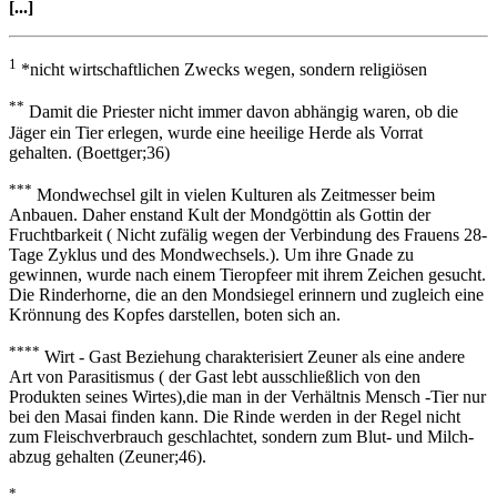
[...]
1
*nicht wirtschaftlichen Zwecks wegen, sondern religiösen
**
Damit die Priester nicht immer davon abhängig waren, ob die
Jäger ein Tier erlegen, wurde eine heeilige Herde als Vorrat
gehalten. (Boettger;36)
***
Mondwechsel gilt in vielen Kulturen als Zeitmesser beim
Anbauen. Daher enstand Kult der Mondgöttin als Gottin der
Fruchtbarkeit ( Nicht zufälig wegen der Verbindung des Frauens 28-
Tage Zyklus und des Mondwechsels.). Um ihre Gnade zu
gewinnen, wurde nach einem Tieropfeer mit ihrem Zeichen gesucht.
Die Rinderhorne, die an den Mondsiegel erinnern und zugleich eine
Krönnung des Kopfes darstellen, boten sich an.
****
Wirt - Gast Beziehung charakterisiert Zeuner als eine andere
Art von Parasitismus ( der Gast lebt ausschließlich von den
Produkten seines Wirtes),die man in der Verhältnis Mensch -Tier nur
bei den Masai finden kann. Die Rinde werden in der Regel nicht
zum Fleischverbrauch geschlachtet, sondern zum Blut- und Milch-
abzug gehalten (Zeuner;46).
*