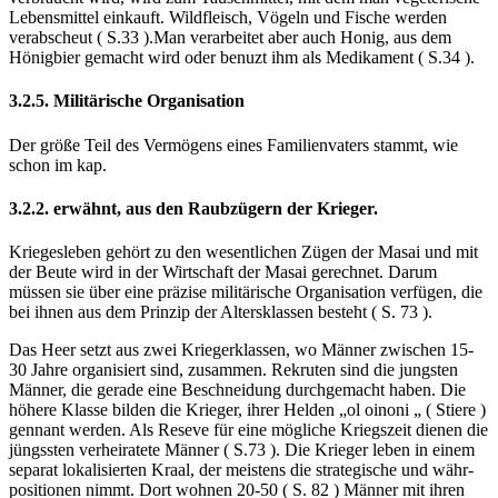
Lebensmittel einkauft. Wildfleisch, Vögeln und Fische werden
verabscheut ( S.33 ).Man verarbeitet aber auch Honig, aus dem
Hönigbier gemacht wird oder benuzt ihm als Medikament ( S.34 ).
3.2.5. Militärische Organisation
Der größe Teil des Vermögens eines Familienvaters stammt, wie
schon im kap.
3.2.2. erwähnt, aus den Raubzügern der Krieger.
Kriegesleben gehört zu den wesentlichen Zügen der Masai und mit
der Beute wird in der Wirtschaft der Masai gerechnet. Darum
müssen sie über eine präzise militärische Organisation verfügen, die
bei ihnen aus dem Prinzip der Altersklassen besteht ( S. 73 ).
Das Heer setzt aus zwei Kriegerklassen, wo Männer zwischen 15-
30 Jahre organisiert sind, zusammen. Rekruten sind die jungsten
Männer, die gerade eine Beschneidung durchgemacht haben. Die
höhere Klasse bilden die Krieger, ihrer Helden „ol oinoni „ ( Stiere )
gennant werden. Als Reseve für eine mögliche Kriegszeit dienen die
jüngssten verheiratete Männer ( S.73 ). Die Krieger leben in einem
separat lokalisierten Kraal, der meistens die strategische und währ-
positionen nimmt. Dort wohnen 20-50 ( S. 82 ) Männer mit ihren