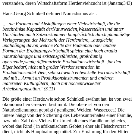
verstanden, deren Wirtschaftsform Herdenviehzucht ist (Janatta;343)
Hans-Georg Schinkell definiert Nomadismus als :
„...ale Formen und Abstuffungen einer Viehwirtschaft, die die
beschränkte Kapazität derNaturweiden,Wasserstellen und unter
Umständen auch Salzvorkommen hauptsächlich durch planmäßige
Verlagerungen der Mehrzahl der Herdentiere,...ausgleicht,
unabhängig davon,welche Rolle der Bodenbau oder andere
Formen der Ergänzungswirtschafft spielen eine hoch gradig
naturabhängige und existenzgefährdete, großräumig
operirende,wenig differenzierte Produktionswirtschaft...für den
Eigenbedarf, nicht mit großer Wertkonzentration im
Produktionsmittel Vieh, sehr schwach entwickelte Vorratswirtschaft
und mit ...Armut an Produktionsinstrumenten und anderen
materielen Kulturgütern, doch mit hochentwickelter
Arbeitsorganisation.“(S.11)
Die größe einer Herde,wie schon Schinkell ewähnt hat, ist von zwei
ökonomischen Grenzen bestimmt. Die obere ist von den
Naturbedienungen geprägt ( genügend Weiden, Wasser,ect.) Die
untere hängt von der Sicherung des Lebensunterhaltes einer Familie,
bzw.min. Zahl des Viehes für Unterhalt eines Familienmitgliedes,
wobei das Rind ( in afrikanischem Gebiet ) eher als Fleischvorrat *
dient, nicht als Hauptnahrungsmittel. Zur Ernährung für den Hirten