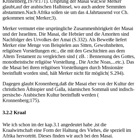
Kronenberg,1979:171). Ursprung der Masai war,wie Merker
glaubt,auf der arabischen Halbinsel, wo auch andere Semmiten
abstammen.Nach Afrika sollen sie um das 4.Jahrtausend vor Ch.
gekommen sein( Merker;3).
Merker vermutet eine ursprüngliche Zusammenhörigkeit der Masai
und der Israeliten. Die Masai, die Hebräer und die Amoriten sind
Nachfolger des Urvolkes der Amai (S.332). Als Beweiße liefert
Merker eine Menge von Beispielen aus Sitten, Gewohnheiten,
religiösen Vorstellungen etc., die mit den Geschichten aus dem
Altem Testament zu vergleichen sind ( zB. : Bennenung des Gottes,
monotheistische religiöse Vorstellung , Die Arche Noas,...etc.). Das
die Masai bei ihren religiösen Vorstellungen durch Missionäre
beeinflußt worden sind, hält Merker nicht für möglich( S.294).
Dagegen glaubt Kronenberg,daß die Masai eher von der Kultur der
christlichen Äthiopier und Galla, islamischen Sommali und indisch-
persische- Arabischen Kultur beeinflußt werden (
Kronnenberg;175).
3.2.2 Kraal
Wie ich schon im der kap.3.1 angedeutet habe ,ist die
Kraalwirtschaft eine Form der Haltung des Viehes, die speziell im
Afrika hervortritt. Dieses finden wir auch bei den Masai.