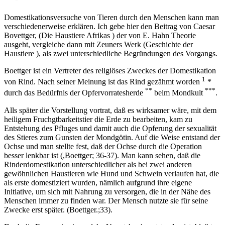
Domestikationsversuche von Tieren durch den Menschen kann man
verschiedenerweise erklären. Ich gebe hier den Beitrag von Caesar
Bovettger, (Die Haustiere Afrikas ) der von E. Hahn Theorie
ausgeht, vergleiche dann mit Zeuners Werk (Geschichte der
Haustiere ), als zwei unterschiedliche Begründungen des Vorgangs.
Boettger ist ein Vertreter des religiöses Zweckes der Domestikation
1
von Rind. Nach seiner Meinung ist das Rind gezähmt worden
*
**
***
durch das Bedürfnis der Opfervorratesherde
beim Mondkult
.
Alls später die Vorstellung vortrat, daß es wirksamer wäre, mit dem
heiligem Fruchgtbarkeitstier die Erde zu bearbeiten, kam zu
Entstehung des Pfluges und damit auch die Opferung der sexualität
des Stieres zum Gunsten der Mondgötin. Auf die Weise entstand der
Ochse und man stellte fest, daß der Ochse durch die Operation
besser lenkbar ist (,Boettger; 36-37). Man kann sehen, daß die
Rinderdomestikation unterschiedlicher als bei zwei anderen
gewöhnlichen Haustieren wie Hund und Schwein verlaufen hat, die
als erste domestiziert wurden, nämlich aufgrund ihre eigene
Initiative, um sich mit Nahrung zu versorgen, die in der Nähe des
Menschen immer zu finden war. Der Mensch nutzte sie für seine
Zwecke erst später. (Boettger.;33).