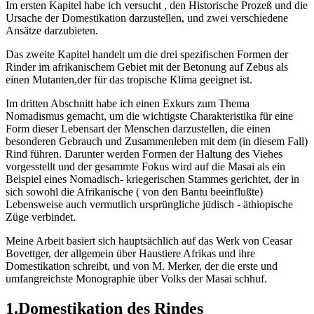
Im ersten Kapitel habe ich versucht , den Historische Prozeß und die
Ursache der Domestikation darzustellen, und zwei verschiedene
Ansätze darzubieten.
Das zweite Kapitel handelt um die drei spezifischen Formen der
Rinder im afrikanischem Gebiet mit der Betonung auf Zebus als
einen Mutanten,der für das tropische Klima geeignet ist.
Im dritten Abschnitt habe ich einen Exkurs zum Thema
Nomadismus gemacht, um die wichtigste Charakteristika für eine
Form dieser Lebensart der Menschen darzustellen, die einen
besonderen Gebrauch und Zusammenleben mit dem (in diesem Fall)
Rind führen. Darunter werden Formen der Haltung des Viehes
vorgesstellt und der gesammte Fokus wird auf die Masai als ein
Beispiel eines Nomadisch- kriegerischen Stammes gerichtet, der in
sich sowohl die Afrikanische ( von den Bantu beeinflußte)
Lebensweise auch vermutlich ursprüngliche jüdisch - äthiopische
Züge verbindet.
Meine Arbeit basiert sich hauptsächlich auf das Werk von Ceasar
Bovettger, der allgemein über Haustiere Afrikas und ihre
Domestikation schreibt, und von M. Merker, der die erste und
umfangreichste Monographie über Volks der Masai schhuf.
1.Domestikation des Rindes