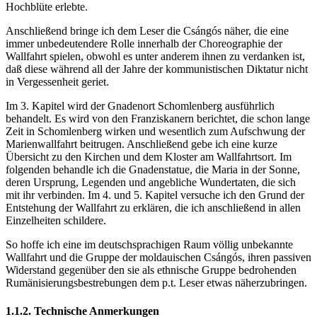
Hochblüte erlebte.
Anschließend bringe ich dem Leser die Csángós näher, die eine
immer unbedeutendere Rolle innerhalb der Choreographie der
Wallfahrt spielen, obwohl es unter anderem ihnen zu verdanken ist,
daß diese während all der Jahre der kommunistischen Diktatur nicht
in Vergessenheit geriet.
Im 3. Kapitel wird der Gnadenort Schomlenberg ausführlich
behandelt. Es wird von den Franziskanern berichtet, die schon lange
Zeit in Schomlenberg wirken und wesentlich zum Aufschwung der
Marienwallfahrt beitrugen. Anschließend gebe ich eine kurze
Übersicht zu den Kirchen und dem Kloster am Wallfahrtsort. Im
folgenden behandle ich die Gnadenstatue, die Maria in der Sonne,
deren Ursprung, Legenden und angebliche Wundertaten, die sich
mit ihr verbinden. Im 4. und 5. Kapitel versuche ich den Grund der
Entstehung der Wallfahrt zu erklären, die ich anschließend in allen
Einzelheiten schildere.
So hoffe ich eine im deutschsprachigen Raum völlig unbekannte
Wallfahrt und die Gruppe der moldauischen Csángós, ihren passiven
Widerstand gegenüber den sie als ethnische Gruppe bedrohenden
Rumänisierungsbestrebungen dem p.t. Leser etwas näherzubringen.
1.1.2. Technische Anmerkungen