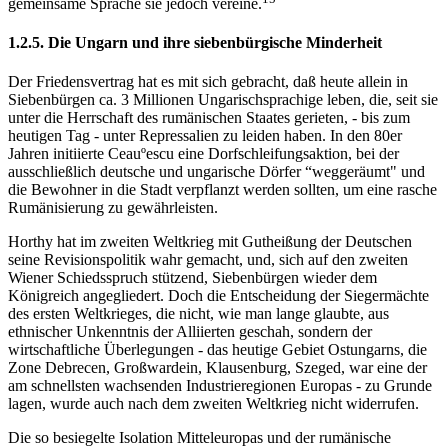
gemeinsame Sprache sie jedoch vereine.
1.2.5. Die Ungarn und ihre siebenbürgische Minderheit
Der Friedensvertrag hat es mit sich gebracht, daß heute allein in
Siebenbürgen ca. 3 Millionen Ungarischsprachige leben, die, seit sie
unter die Herrschaft des rumänischen Staates gerieten, - bis zum
heutigen Tag - unter Repressalien zu leiden haben. In den 80er
Jahren initiierte Ceauºescu eine Dorfschleifungsaktion, bei der
ausschließlich deutsche und ungarische Dörfer “weggeräumt" und
die Bewohner in die Stadt verpflanzt werden sollten, um eine rasche
Rumänisierung zu gewährleisten.
Horthy hat im zweiten Weltkrieg mit Gutheißung der Deutschen
seine Revisionspolitik wahr gemacht, und, sich auf den zweiten
Wiener Schiedsspruch stützend, Siebenbürgen wieder dem
Königreich angegliedert. Doch die Entscheidung der Siegermächte
des ersten Weltkrieges, die nicht, wie man lange glaubte, aus
ethnischer Unkenntnis der Alliierten geschah, sondern der
wirtschaftliche Überlegungen - das heutige Gebiet Ostungarns, die
Zone Debrecen, Großwardein, Klausenburg, Szeged, war eine der
am schnellsten wachsenden Industrieregionen Europas - zu Grunde
lagen, wurde auch nach dem zweiten Weltkrieg nicht widerrufen.
Die so besiegelte Isolation Mitteleuropas und der rumänische