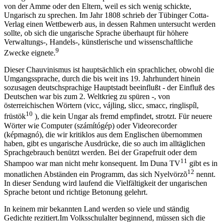
von der Amme oder den Eltern, weil es sich wenig schickte,
Ungarisch zu sprechen. Im Jahr 1808 schrieb der Tübinger Cotta-
Verlag einen Wettbewerb aus, in dessen Rahmen untersucht werden
sollte, ob sich die ungarische Sprache überhaupt für höhere
Verwaltungs-, Handels-, künstlerische und wissenschaftliche
9
Zwecke eignete.
Dieser Chauvinismus ist hauptsächlich ein sprachlicher, obwohl die
Umgangssprache, durch die bis weit ins 19. Jahrhundert hinein
sozusagen deutschsprachige Hauptstadt beeinflußt - der Einfluß des
Deutschen war bis zum 2. Weltkrieg zu spüren -, von
österreichischen Wörtern (vicc, vájling, slicc, smacc, ringlispíl,
10
früstök
), die kein Ungar als fremd empfindet, strotzt. Für neuere
Wörter wie Computer (számítógép) oder Videorecorder
(képmagnó), die wir kritiklos aus dem Englischen übernommen
haben, gibt es ungarische Ausdrücke, die so auch im alltäglichen
Sprachgebrauch benützt werden. Bei der Grapefruit oder dem
11
Shampoo war man nicht mehr konsequent. Im Duna TV
gibt es in
12
monatlichen Abständen ein Programm, das sich Nyelvörzõ
nennt.
In dieser Sendung wird laufend die Vielfältigkeit der ungarischen
Sprache betont und richtige Betonung gelehrt.
In keinem mir bekannten Land werden so viele und ständig
Gedichte rezitiert.Im Volksschulalter beginnend, müssen sich die