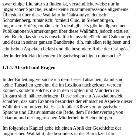
zwar einige Literatur zu finden ist, verständlicherweise nur in
ungarischer Sprache, es aber keine zusammenfassende allgemeine
Übersicht über diese Wallfahrt in Csíksomlyó, deutsch:
Schomlenberg, rumänisch: ªomleul Ciuc, in Siebenbürgen,
ungarisch: Erdély, rumänisch: Ardeal gibt. Es gibt in allgemeinen
Publikationen/Anmerkungen über diese Wallfahrt, jedoch existiert
kein Buch, das sich wissenschaftlich ausschließlich mit Csíksomlyó
und dazu in seiner ganzen Bandbreite, d.h. mit allen religiösen und
4
ethnischen Aspekten befaßt und die besondere Rolle der Csángós,
5
der in der Moldau lebenden Ungarischsprachigen untersucht.
1.1.1. Absicht und Fragen
In der Einleitung versuche ich dem Leser Tatsachen, damit sind
keine Tatsachen gemeint, die im Lexikon nachgelesen werden
können, sondern solche, die in den Köpfen und Mündern der
Ungarn sind, näherzubringen. Diese sollen ein Assoziationsfeld
schaffen, das zum Erahnen besonders der ethnischen Aspekte dieser
Wallfahrt von nutzen ist. Es ist in aller Kürze von ungarischer
Sprache und Chauvinismus die Rede, dem Friedensvertrag von
Trianon und der ungarischen Minderheit in Siebenbürgen.
Im folgenden Kapitel gebe ich einen Abriß der Geschichte der
ungarischen Wallfahrt, die besonders in der Barockzeit ihre