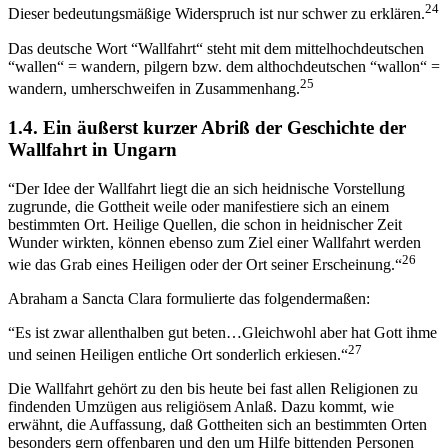
24
Dieser bedeutungsmäßige Widerspruch ist nur schwer zu erklären.
Das deutsche Wort “Wallfahrt“ steht mit dem mittelhochdeutschen
“wallen“ = wandern, pilgern bzw. dem althochdeutschen “wallon“ =
25
wandern, umherschweifen in Zusammenhang.
1.4. Ein äußerst kurzer Abriß der Geschichte der
Wallfahrt in Ungarn
“Der Idee der Wallfahrt liegt die an sich heidnische Vorstellung
zugrunde, die Gottheit weile oder manifestiere sich an einem
bestimmten Ort. Heilige Quellen, die schon in heidnischer Zeit
Wunder wirkten, können ebenso zum Ziel einer Wallfahrt werden
26
wie das Grab eines Heiligen oder der Ort seiner Erscheinung.“
Abraham a Sancta Clara formulierte das folgendermaßen:
“Es ist zwar allenthalben gut beten…Gleichwohl aber hat Gott ihme
27
und seinen Heiligen entliche Ort sonderlich erkiesen.“
Die Wallfahrt gehört zu den bis heute bei fast allen Religionen zu
findenden Umzügen aus religiösem Anlaß. Dazu kommt, wie
erwähnt, die Auffassung, daß Gottheiten sich an bestimmten Orten
besonders gern offenbaren und den um Hilfe bittenden Personen