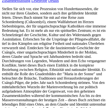
Zusammenfassung
Leseprobe
Details
Stellen Sie sich vor, eine Prozession von Hunderttausenden, die
nicht nur ihren Glauben, sondern auch ihre gefährdete Identität
feiern. Dieses Buch nimmt Sie mit auf eine Reise zum
Schomlenberg (Csíksomlyó), einem Wallfahrtsort im Herzen
Siebenbürgens, der für ungarischsprachige Katholiken eine immense
Bedeutung hat. Es ist mehr als nur ein spirituelles Zentrum; es ist ein
Schmelztiegel der Geschichte, Kultur und des Widerstands gegen
Assimilation. Erforschen Sie die Ursprünge der Pfingstwallfahrt, die
tief in den Kämpfen um religiöse Freiheit und nationales Überleben
verwurzelt sind. Entdecken Sie die faszinierende Geschichte der
Csángós, einer ungarischsprachigen Minderheit in der Moldau,
deren Glaube und Sprache seit Jahrhunderten bedroht sind.
Durchdrungen von Legenden, Wundern und dem Echo vergangener
Konflikte, bietet dieses Buch einen Einblick in die komplexe
Beziehung zwischen Religion, Ethnizität und nationaler Identität. Es
enthüllt die Rolle des Gnadenbildes der "Maria in der Sonne" und
beleuchtet die Bräuche, Traditionen und Herausforderungen der
Csángó-Pilger, die jedes Jahr nach Schomlenberg strömen. Von den
mittelalterlichen Wurzeln der Marienverehrung bis zur politisch
aufgeladenen Atmosphäre der Gegenwart, von den geheimen
Zusammenkünften während der kommunistischen Ära bis zu den
Massenveranstaltungen der heutigen Zeit – dieses Buch zeichnet ein
lebendiges Bild eines Ortes, an dem Glaube und Identität untrennbar