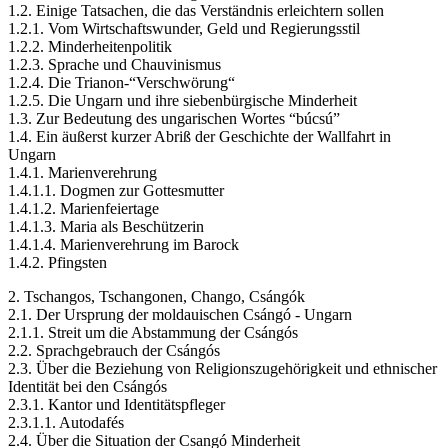
1.2. Einige Tatsachen, die das Verständnis erleichtern sollen
1.2.1. Vom Wirtschaftswunder, Geld und Regierungsstil
1.2.2. Minderheitenpolitik
1.2.3. Sprache und Chauvinismus
1.2.4. Die Trianon-“Verschwörung“
1.2.5. Die Ungarn und ihre siebenbürgische Minderheit
1.3. Zur Bedeutung des ungarischen Wortes “búcsú”
1.4. Ein äußerst kurzer Abriß der Geschichte der Wallfahrt in
Ungarn
1.4.1. Marienverehrung
1.4.1.1. Dogmen zur Gottesmutter
1.4.1.2. Marienfeiertage
1.4.1.3. Maria als Beschützerin
1.4.1.4. Marienverehrung im Barock
1.4.2. Pfingsten
2. Tschangos, Tschangonen, Chango, Csángók
2.1. Der Ursprung der moldauischen Csángó - Ungarn
2.1.1. Streit um die Abstammung der Csángós
2.2. Sprachgebrauch der Csángós
2.3. Über die Beziehung von Religionszugehörigkeit und ethnischer
Identität bei den Csángós
2.3.1. Kantor und Identitätspfleger
2.3.1.1. Autodafés
2.4. Über die Situation der Csangó Minderheit