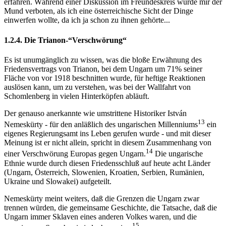
erfahren. Während einer Diskussion im Freundeskreis wurde mir der
Mund verboten, als ich eine österreichische Sicht der Dinge
einwerfen wollte, da ich ja schon zu ihnen gehörte...
1.2.4. Die Trianon-“Verschwörung“
Es ist unumgänglich zu wissen, was die bloße Erwähnung des
Friedensvertrags von Trianon, bei dem Ungarn um 71% seiner
Fläche von vor 1918 beschnitten wurde, für heftige Reaktionen
auslösen kann, um zu verstehen, was bei der Wallfahrt von
Schomlenberg in vielen Hinterköpfen abläuft.
Der genauso anerkannte wie umstrittene Historiker István
13
Nemeskürty - für den anläßlich des ungarischen Millenniums
ein
eigenes Regierungsamt ins Leben gerufen wurde - und mit dieser
Meinung ist er nicht allein, spricht in diesem Zusammenhang von
14
einer Verschwörung Europas gegen Ungarn.
Die ungarische
Ethnie wurde durch diesen Friedensschluß auf heute acht Länder
(Ungarn, Österreich, Slowenien, Kroatien, Serbien, Rumänien,
Ukraine und Slowakei) aufgeteilt.
Nemeskürty meint weiters, daß die Grenzen die Ungarn zwar
trennen würden, die gemeinsame Geschichte, die Tatsache, daß die
Ungarn immer Sklaven eines anderen Volkes waren, und die
15