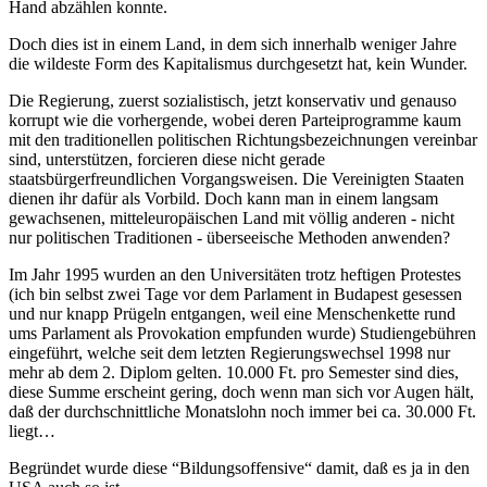
Hand abzählen konnte.
Doch dies ist in einem Land, in dem sich innerhalb weniger Jahre
die wildeste Form des Kapitalismus durchgesetzt hat, kein Wunder.
Die Regierung, zuerst sozialistisch, jetzt konservativ und genauso
korrupt wie die vorhergende, wobei deren Parteiprogramme kaum
mit den traditionellen politischen Richtungsbezeichnungen vereinbar
sind, unterstützen, forcieren diese nicht gerade
staatsbürgerfreundlichen Vorgangsweisen. Die Vereinigten Staaten
dienen ihr dafür als Vorbild. Doch kann man in einem langsam
gewachsenen, mitteleuropäischen Land mit völlig anderen - nicht
nur politischen Traditionen - überseeische Methoden anwenden?
Im Jahr 1995 wurden an den Universitäten trotz heftigen Protestes
(ich bin selbst zwei Tage vor dem Parlament in Budapest gesessen
und nur knapp Prügeln entgangen, weil eine Menschenkette rund
ums Parlament als Provokation empfunden wurde) Studiengebühren
eingeführt, welche seit dem letzten Regierungswechsel 1998 nur
mehr ab dem 2. Diplom gelten. 10.000 Ft. pro Semester sind dies,
diese Summe erscheint gering, doch wenn man sich vor Augen hält,
daß der durchschnittliche Monatslohn noch immer bei ca. 30.000 Ft.
liegt…
Begründet wurde diese “Bildungsoffensive“ damit, daß es ja in den