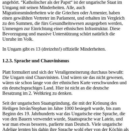
angehört. “Katholischer als der Papst“ ist der ungarische Staat im
Umgang mit seinen Minderheiten. Alle, auch
Migrationsminderheiten wie die Griechen oder Armenier, haben
einen gewählten Vertreter im Parlament, und erhalten im Vergleich
zu den Summen, die fürs Gesundheitswesen ausgegeben werden,
Unmengen zur Einrichtung einer ethnischen Infrastruktur. Diese
Bevorzugung und massive Unterstützung schürt natürlich die
Unruhe im Volk.
In Ungarn gibt es 13 (dreizehn!) offizielle Minderheiten.
1.2.3. Sprache und Chauvinismus
Platt formuliert und sich der Verallgemeinerung durchaus bewußt:
Die Ungarn sind Chauvinisten. Und wären sie das nicht gewesen,
wären sie schon lange von der ethnischen Karte verschwunden und
ein deutschsprachiges Land. Hier ist nicht an die deutsche
Besatzung im 2. Weltkrieg zu denken.
Seit der ungarischen Staatsgründung, die mit der Krönung des
Heiligen István/Stephan im Jahre 1000 besiegelt wurde, bis zum
Beginn des 19. Jahrhunderts war das Ungarische eine Sprache, die
von den Bauern verwendet wurde, Staatssprache war Latein, und
war man etwas besseres, parlierte man Deutsch. Viele ungarische
Adelige lernten bis dahin ihre Sprache wohl eher von der Köchin als