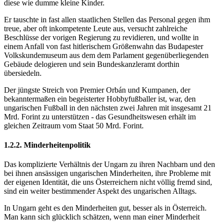
diese wie dumme kleine Kinder.
Er tauschte in fast allen staatlichen Stellen das Personal gegen ihm
treue, aber oft inkompetente Leute aus, versucht zahlreiche
Beschlüsse der vorigen Regierung zu revidieren, und wollte in
einem Anfall von fast hitlerischem Größenwahn das Budapester
Volkskundemuseum aus dem dem Parlament gegenüberliegenden
Gebäude delogieren und sein Bundeskanzleramt dorthin
übersiedeln.
Der jüngste Streich von Premier Orbán und Kumpanen, der
bekanntermaßen ein begeisterter Hobbyfußballer ist, war, den
ungarischen Fußball in den nächsten zwei Jahren mit insgesamt 21
Mrd. Forint zu unterstützen - das Gesundheitswesen erhält im
gleichen Zeitraum vom Staat 50 Mrd. Forint.
1.2.2. Minderheitenpolitik
Das komplizierte Verhältnis der Ungarn zu ihren Nachbarn und den
bei ihnen ansässigen ungarischen Minderheiten, ihre Probleme mit
der eigenen Identität, die uns Österreichern nicht völlig fremd sind,
sind ein weiter bestimmender Aspekt des ungarischen Alltags.
In Ungarn geht es den Minderheiten gut, besser als in Österreich.
Man kann sich glücklich schätzen, wenn man einer Minderheit