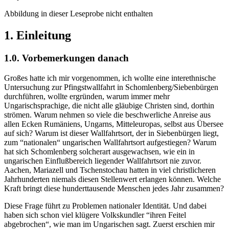
Abbildung in dieser Leseprobe nicht enthalten
1. Einleitung
1.0. Vorbemerkungen danach
Großes hatte ich mir vorgenommen, ich wollte eine interethnische
Untersuchung zur Pfingstwallfahrt in Schomlenberg/Siebenbürgen
durchführen, wollte ergründen, warum immer mehr
Ungarischsprachige, die nicht alle gläubige Christen sind, dorthin
strömen. Warum nehmen so viele die beschwerliche Anreise aus
allen Ecken Rumäniens, Ungarns, Mitteleuropas, selbst aus Übersee
auf sich? Warum ist dieser Wallfahrtsort, der in Siebenbürgen liegt,
zum “nationalen“ ungarischen Wallfahrtsort aufgestiegen? Warum
hat sich Schomlenberg solcherart ausgewachsen, wie ein in
ungarischen Einflußbereich liegender Wallfahrtsort nie zuvor.
Aachen, Mariazell und Tschenstochau hatten in viel christlicheren
Jahrhunderten niemals diesen Stellenwert erlangen können. Welche
Kraft bringt diese hunderttausende Menschen jedes Jahr zusammen?
Diese Frage führt zu Problemen nationaler Identität. Und dabei
haben sich schon viel klügere Volkskundler “ihren Feitel
abgebrochen“, wie man im Ungarischen sagt. Zuerst erschien mir