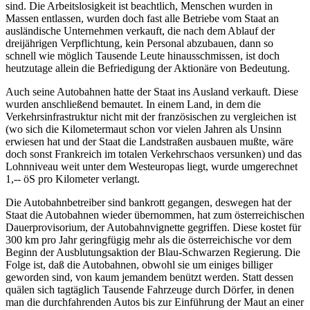
sind. Die Arbeitslosigkeit ist beachtlich, Menschen wurden in
Massen entlassen, wurden doch fast alle Betriebe vom Staat an
ausländische Unternehmen verkauft, die nach dem Ablauf der
dreijährigen Verpflichtung, kein Personal abzubauen, dann so
schnell wie möglich Tausende Leute hinausschmissen, ist doch
heutzutage allein die Befriedigung der Aktionäre von Bedeutung.
Auch seine Autobahnen hatte der Staat ins Ausland verkauft. Diese
wurden anschließend bemautet. In einem Land, in dem die
Verkehrsinfrastruktur nicht mit der französischen zu vergleichen ist
(wo sich die Kilometermaut schon vor vielen Jahren als Unsinn
erwiesen hat und der Staat die Landstraßen ausbauen mußte, wäre
doch sonst Frankreich im totalen Verkehrschaos versunken) und das
Lohnniveau weit unter dem Westeuropas liegt, wurde umgerechnet
1,-- öS pro Kilometer verlangt.
Die Autobahnbetreiber sind bankrott gegangen, deswegen hat der
Staat die Autobahnen wieder übernommen, hat zum österreichischen
Dauerprovisorium, der Autobahnvignette gegriffen. Diese kostet für
300 km pro Jahr geringfügig mehr als die österreichische vor dem
Beginn der Ausblutungsaktion der Blau-Schwarzen Regierung. Die
Folge ist, daß die Autobahnen, obwohl sie um einiges billiger
geworden sind, von kaum jemandem benützt werden. Statt dessen
quälen sich tagtäglich Tausende Fahrzeuge durch Dörfer, in denen
man die durchfahrenden Autos bis zur Einführung der Maut an einer