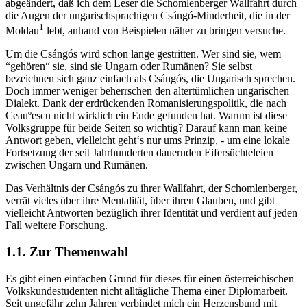
abgeändert, daß ich dem Leser die Schomlenberger Wallfahrt durch
die Augen der ungarischsprachigen Csángó-Minderheit, die in der
1
Moldau
lebt, anhand von Beispielen näher zu bringen versuche.
Um die Csángós wird schon lange gestritten. Wer sind sie, wem
“gehören“ sie, sind sie Ungarn oder Rumänen? Sie selbst
bezeichnen sich ganz einfach als Csángós, die Ungarisch sprechen.
Doch immer weniger beherrschen den altertümlichen ungarischen
Dialekt. Dank der erdrückenden Romanisierungspolitik, die nach
Ceauºescu nicht wirklich ein Ende gefunden hat. Warum ist diese
Volksgruppe für beide Seiten so wichtig? Darauf kann man keine
Antwort geben, vielleicht geht‘s nur ums Prinzip, - um eine lokale
Fortsetzung der seit Jahrhunderten dauernden Eifersüchteleien
zwischen Ungarn und Rumänen.
Das Verhältnis der Csángós zu ihrer Wallfahrt, der Schomlenberger,
verrät vieles über ihre Mentalität, über ihren Glauben, und gibt
vielleicht Antworten bezüglich ihrer Identität und verdient auf jeden
Fall weitere Forschung.
1.1. Zur Themenwahl
Es gibt einen einfachen Grund für dieses für einen österreichischen
Volkskundestudenten nicht alltägliche Thema einer Diplomarbeit.
Seit ungefähr zehn Jahren verbindet mich ein Herzensbund mit