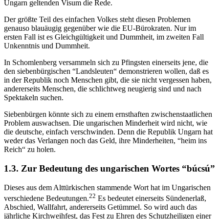
Ungarn geltenden Visum die Rede.
Der größte Teil des einfachen Volkes steht diesen Problemen
genauso blauäugig gegenüber wie die EU-Bürokraten. Nur im
ersten Fall ist es Gleichgültigkeit und Dummheit, im zweiten Fall
Unkenntnis und Dummheit.
In Schomlenberg versammeln sich zu Pfingsten einerseits jene, die
den siebenbürgischen “Landsleuten“ demonstrieren wollen, daß es
in der Republik noch Menschen gibt, die sie nicht vergessen haben,
andererseits Menschen, die schlichtweg neugierig sind und nach
Spektakeln suchen.
Siebenbürgen könnte sich zu einem ernsthaften zwischenstaatlichen
Problem auswachsen. Die ungarischen Minderheit wird nicht, wie
die deutsche, einfach verschwinden. Denn die Republik Ungarn hat
weder das Verlangen noch das Geld, ihre Minderheiten, “heim ins
Reich“ zu holen.
1.3. Zur Bedeutung des ungarischen Wortes “búcsú”
Dieses aus dem Alttürkischen stammende Wort hat im Ungarischen
22
verschiedene Bedeutungen.
Es bedeutet einerseits Sündenerlaß,
Abschied, Wallfahrt, andererseits Getümmel. So wird auch das
jährliche Kirchweihfest, das Fest zu Ehren des Schutzheiligen einer