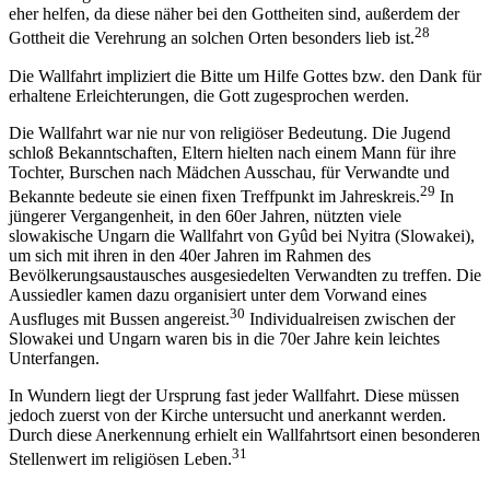
eher helfen, da diese näher bei den Gottheiten sind, außerdem der
28
Gottheit die Verehrung an solchen Orten besonders lieb ist.
Die Wallfahrt impliziert die Bitte um Hilfe Gottes bzw. den Dank für
erhaltene Erleichterungen, die Gott zugesprochen werden.
Die Wallfahrt war nie nur von religiöser Bedeutung. Die Jugend
schloß Bekanntschaften, Eltern hielten nach einem Mann für ihre
Tochter, Burschen nach Mädchen Ausschau, für Verwandte und
29
Bekannte bedeute sie einen fixen Treffpunkt im Jahreskreis.
In
jüngerer Vergangenheit, in den 60er Jahren, nützten viele
slowakische Ungarn die Wallfahrt von Gyûd bei Nyitra (Slowakei),
um sich mit ihren in den 40er Jahren im Rahmen des
Bevölkerungsaustausches ausgesiedelten Verwandten zu treffen. Die
Aussiedler kamen dazu organisiert unter dem Vorwand eines
30
Ausfluges mit Bussen angereist.
Individualreisen zwischen der
Slowakei und Ungarn waren bis in die 70er Jahre kein leichtes
Unterfangen.
In Wundern liegt der Ursprung fast jeder Wallfahrt. Diese müssen
jedoch zuerst von der Kirche untersucht und anerkannt werden.
Durch diese Anerkennung erhielt ein Wallfahrtsort einen besonderen
31
Stellenwert im religiösen Leben.