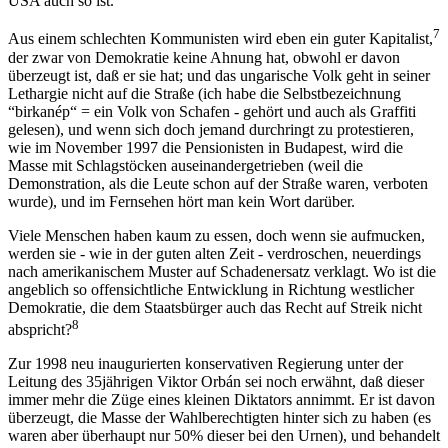
USA auch so ist.
7
Aus einem schlechten Kommunisten wird eben ein guter Kapitalist,
der zwar von Demokratie keine Ahnung hat, obwohl er davon
überzeugt ist, daß er sie hat; und das ungarische Volk geht in seiner
Lethargie nicht auf die Straße (ich habe die Selbstbezeichnung
“birkanép“ = ein Volk von Schafen - gehört und auch als Graffiti
gelesen), und wenn sich doch jemand durchringt zu protestieren,
wie im November 1997 die Pensionisten in Budapest, wird die
Masse mit Schlagstöcken auseinandergetrieben (weil die
Demonstration, als die Leute schon auf der Straße waren, verboten
wurde), und im Fernsehen hört man kein Wort darüber.
Viele Menschen haben kaum zu essen, doch wenn sie aufmucken,
werden sie - wie in der guten alten Zeit - verdroschen, neuerdings
nach amerikanischem Muster auf Schadenersatz verklagt. Wo ist die
angeblich so offensichtliche Entwicklung in Richtung westlicher
Demokratie, die dem Staatsbürger auch das Recht auf Streik nicht
8
abspricht?
Zur 1998 neu inaugurierten konservativen Regierung unter der
Leitung des 35jährigen Viktor Orbán sei noch erwähnt, daß dieser
immer mehr die Züge eines kleinen Diktators annimmt. Er ist davon
überzeugt, die Masse der Wahlberechtigten hinter sich zu haben (es
waren aber überhaupt nur 50% dieser bei den Urnen), und behandelt