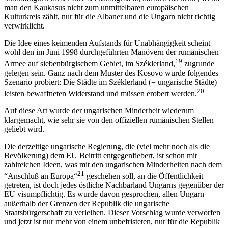
man den Kaukasus nicht zum unmittelbaren europäischen
Kulturkreis zählt, nur für die Albaner und die Ungarn nicht richtig
verwirklicht.
Die Idee eines keimenden Aufstands für Unabhängigkeit scheint
wohl den im Juni 1998 durchgeführten Manövern der rumänischen
19
Armee auf siebenbürgischem Gebiet, im Széklerland,
zugrunde
gelegen sein. Ganz nach dem Muster des Kosovo wurde folgendes
Szenario probiert: Die Städte im Széklerland (= ungarische Städte)
20
leisten bewaffneten Widerstand und müssen erobert werden.
Auf diese Art wurde der ungarischen Minderheit wiederum
klargemacht, wie sehr sie von den offiziellen rumänischen Stellen
geliebt wird.
Die derzeitige ungarische Regierung, die (viel mehr noch als die
Bevölkerung) dem EU Beitritt entgegenfiebert, ist schon mit
zahlreichen Ideen, was mit den ungarischen Minderheiten nach dem
21
“Anschluß an Europa“
geschehen soll, an die Öffentlichkeit
getreten, ist doch jedes östliche Nachbarland Ungarns gegenüber der
EU visumpflichtig. Es wurde davon gesprochen, allen Ungarn
außerhalb der Grenzen der Republik die ungarische
Staatsbürgerschaft zu verleihen. Dieser Vorschlag wurde verworfen
und jetzt ist nur mehr von einem unbefristeten, nur für die Republik