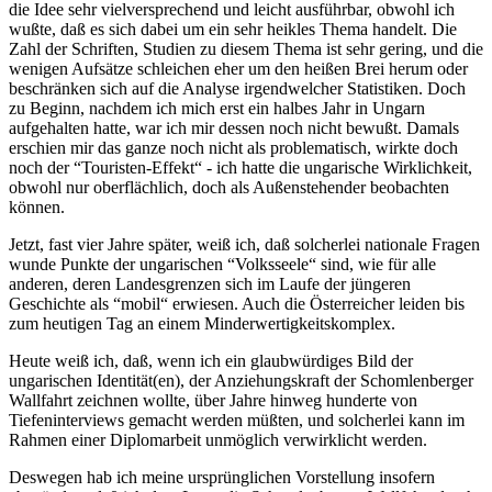
die Idee sehr vielversprechend und leicht ausführbar, obwohl ich
wußte, daß es sich dabei um ein sehr heikles Thema handelt. Die
Zahl der Schriften, Studien zu diesem Thema ist sehr gering, und die
wenigen Aufsätze schleichen eher um den heißen Brei herum oder
beschränken sich auf die Analyse irgendwelcher Statistiken. Doch
zu Beginn, nachdem ich mich erst ein halbes Jahr in Ungarn
aufgehalten hatte, war ich mir dessen noch nicht bewußt. Damals
erschien mir das ganze noch nicht als problematisch, wirkte doch
noch der “Touristen-Effekt“ - ich hatte die ungarische Wirklichkeit,
obwohl nur oberflächlich, doch als Außenstehender beobachten
können.
Jetzt, fast vier Jahre später, weiß ich, daß solcherlei nationale Fragen
wunde Punkte der ungarischen “Volksseele“ sind, wie für alle
anderen, deren Landesgrenzen sich im Laufe der jüngeren
Geschichte als “mobil“ erwiesen. Auch die Österreicher leiden bis
zum heutigen Tag an einem Minderwertigkeitskomplex.
Heute weiß ich, daß, wenn ich ein glaubwürdiges Bild der
ungarischen Identität(en), der Anziehungskraft der Schomlenberger
Wallfahrt zeichnen wollte, über Jahre hinweg hunderte von
Tiefeninterviews gemacht werden müßten, und solcherlei kann im
Rahmen einer Diplomarbeit unmöglich verwirklicht werden.
Deswegen hab ich meine ursprünglichen Vorstellung insofern