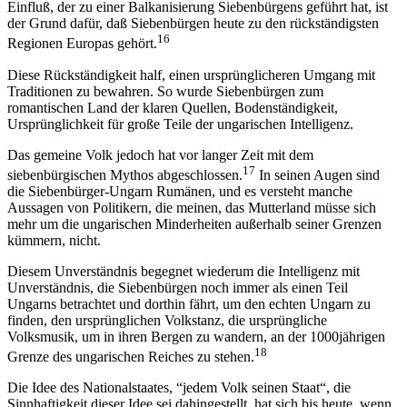
Einfluß, der zu einer Balkanisierung Siebenbürgens geführt hat, ist
der Grund dafür, daß Siebenbürgen heute zu den rückständigsten
16
Regionen Europas gehört.
Diese Rückständigkeit half, einen ursprünglicheren Umgang mit
Traditionen zu bewahren. So wurde Siebenbürgen zum
romantischen Land der klaren Quellen, Bodenständigkeit,
Ursprünglichkeit für große Teile der ungarischen Intelligenz.
Das gemeine Volk jedoch hat vor langer Zeit mit dem
17
siebenbürgischen Mythos abgeschlossen.
In seinen Augen sind
die Siebenbürger-Ungarn Rumänen, und es versteht manche
Aussagen von Politikern, die meinen, das Mutterland müsse sich
mehr um die ungarischen Minderheiten außerhalb seiner Grenzen
kümmern, nicht.
Diesem Unverständnis begegnet wiederum die Intelligenz mit
Unverständnis, die Siebenbürgen noch immer als einen Teil
Ungarns betrachtet und dorthin fährt, um den echten Ungarn zu
finden, den ursprünglichen Volkstanz, die ursprüngliche
Volksmusik, um in ihren Bergen zu wandern, an der 1000jährigen
18
Grenze des ungarischen Reiches zu stehen.
Die Idee des Nationalstaates, “jedem Volk seinen Staat“, die
Sinnhaftigkeit dieser Idee sei dahingestellt, hat sich bis heute, wenn