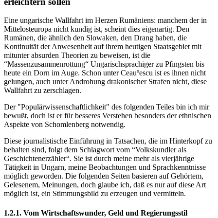
erleichtern sollen
Eine ungarische Wallfahrt im Herzen Rumäniens: manchem der in
Mittelosteuropa nicht kundig ist, scheint dies eigenartig. Den
Rumänen, die ähnlich den Slowaken, den Drang haben, die
Kontinuität der Anwesenheit auf ihrem heutigen Staatsgebiet mit
mitunter absurden Theorien zu beweisen, ist die
“Massenzusammenrottung“ Ungarischsprachiger zu Pfingsten bis
heute ein Dorn im Auge. Schon unter Ceauºescu ist es ihnen nicht
gelungen, auch unter Androhung drakonischer Strafen nicht, diese
Wallfahrt zu zerschlagen.
Der "Populärwissenschaftlichkeit" des folgenden Teiles bin ich mir
bewußt, doch ist er für besseres Verstehen besonders der ethnischen
Aspekte von Schomlenberg notwendig.
Diese journalistische Einführung in Tatsachen, die im Hinterkopf zu
behalten sind, folgt dem Schlagwort vom “Volkskundler als
Geschichtenerzähler“. Sie ist durch meine mehr als vierjährige
Tätigkeit in Ungarn, meine Beobachtungen und Sprachkenntnisse
möglich geworden. Die folgenden Seiten basieren auf Gehörtem,
Gelesenem, Meinungen, doch glaube ich, daß es nur auf diese Art
möglich ist, ein Stimmungsbild zu erzeugen und vermitteln.
1.2.1. Vom Wirtschaftswunder, Geld und Regierungsstil