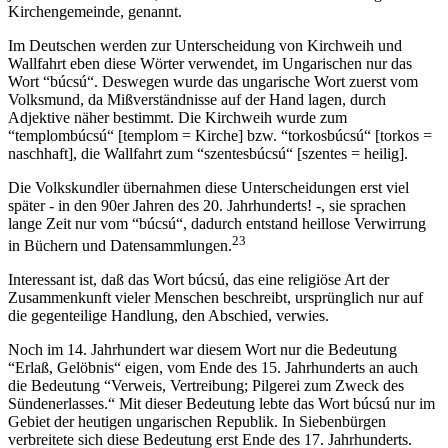
Kirchengemeinde, genannt.
Im Deutschen werden zur Unterscheidung von Kirchweih und
Wallfahrt eben diese Wörter verwendet, im Ungarischen nur das
Wort “búcsú“. Deswegen wurde das ungarische Wort zuerst vom
Volksmund, da Mißverständnisse auf der Hand lagen, durch
Adjektive näher bestimmt. Die Kirchweih wurde zum
“templombúcsú“ [templom = Kirche] bzw. “torkosbúcsú“ [torkos =
naschhaft], die Wallfahrt zum “szentesbúcsú“ [szentes = heilig].
Die Volkskundler übernahmen diese Unterscheidungen erst viel
später - in den 90er Jahren des 20. Jahrhunderts! -, sie sprachen
lange Zeit nur vom “búcsú“, dadurch entstand heillose Verwirrung
23
in Büchern und Datensammlungen.
Interessant ist, daß das Wort búcsú, das eine religiöse Art der
Zusammenkunft vieler Menschen beschreibt, ursprünglich nur auf
die gegenteilige Handlung, den Abschied, verwies.
Noch im 14. Jahrhundert war diesem Wort nur die Bedeutung
“Erlaß, Gelöbnis“ eigen, vom Ende des 15. Jahrhunderts an auch
die Bedeutung “Verweis, Vertreibung; Pilgerei zum Zweck des
Sündenerlasses.“ Mit dieser Bedeutung lebte das Wort búcsú nur im
Gebiet der heutigen ungarischen Republik. In Siebenbürgen
verbreitete sich diese Bedeutung erst Ende des 17. Jahrhunderts.