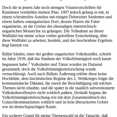
Doch die in jenem Jahr noch strengen Visumvorschriften für
Rumänien vereitelten meinen Plan. 1997 jedoch gelang es mir, in
einem schrottreifen Autobus mit einigen Debreziner Studenten und
einem halben ostungarischen Dorf, dessen Pfarrer die Fahrt
organisierte, an die Grenze der ehemaligen österreichisch-
ungarischen Monarchie zu gelangen. Die Teilnahme an dieser
Wallfahrt hat meine schon vorher getroffene Entscheidung, über
diese Wallfahrt zu arbeiten, bestärkt, und das bescheidene Ergebnis
liegt hiermit vor.
Bálint Sándor, einer der großen ungarischen Volkskundler, schrieb
im Jahre 1939, daß das Studium der Volksfrömmigkeit noch kaum
3
begonnen habe.
Volkslieder und Tänze wurden im Dutzend
gesammelt, doch die Volksfrömmigkeitsforschung wurde
vernachlässigt. Auch nach Bálints Äußerung erlebte diese keine
Hochblüte, dem faschistischen Regime des 2. Weltkrieges folgte die
kommunistische Diktatur, die zuerst die Beschäftigung mit solchen
Themen nicht erlaubte, und die später in die staatlich subventionierte
Volkskulturoffensive nicht wirklich paßten. Deshalb begann die
Volksfrömmigkeitsforschung erst mit dem Zusammenbruch des
Gulaschkommunismus wirklich und ist kein überackertes Gebiet
wie im deutschsprachigen Raum.
Ein weiterer Grund für meine Themenwahl ist die Tatsache, daß