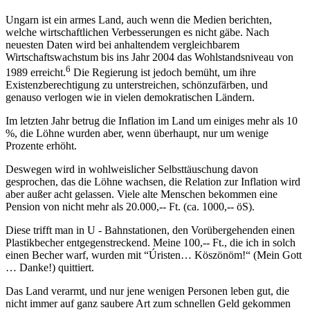
Ungarn ist ein armes Land, auch wenn die Medien berichten,
welche wirtschaftlichen Verbesserungen es nicht gäbe. Nach
neuesten Daten wird bei anhaltendem vergleichbarem
Wirtschaftswachstum bis ins Jahr 2004 das Wohlstandsniveau von
6
1989 erreicht.
Die Regierung ist jedoch bemüht, um ihre
Existenzberechtigung zu unterstreichen, schönzufärben, und
genauso verlogen wie in vielen demokratischen Ländern.
Im letzten Jahr betrug die Inflation im Land um einiges mehr als 10
%, die Löhne wurden aber, wenn überhaupt, nur um wenige
Prozente erhöht.
Deswegen wird in wohlweislicher Selbsttäuschung davon
gesprochen, das die Löhne wachsen, die Relation zur Inflation wird
aber außer acht gelassen. Viele alte Menschen bekommen eine
Pension von nicht mehr als 20.000,-- Ft. (ca. 1000,-- öS).
Diese trifft man in U - Bahnstationen, den Vorübergehenden einen
Plastikbecher entgegenstreckend. Meine 100,-- Ft., die ich in solch
einen Becher warf, wurden mit “Úristen… Köszönöm!“ (Mein Gott
… Danke!) quittiert.
Das Land verarmt, und nur jene wenigen Personen leben gut, die
nicht immer auf ganz saubere Art zum schnellen Geld gekommen