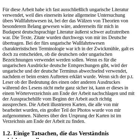
Für diese Arbeit habe ich fast ausschließlich ungarische Literatur
verwendet, weil dies einerseits keine allgemeine Untersuchung
übers Wallfahrtswesen ist, bei der das Wälzen von Theorien von
besonderem Belang gewesen wäre, andererseits für mich in
Budapest deutschsprachige Literatur äußerst schwer aufzutreiben
war. Die Texte, Zitate wurden durchwegs von mir ins Deutsche
übertragen. Bei der fürs ungarische Wallfahrtswesen
charakteristischen Terminologie war ich in der Zwickmühle, galt es
doch zu entscheiden, ob die deutschen oder ungarischen
Bezeichnungen verwendet werden sollen. Wenn es für die
ungarischen Ausdrücke deutsche Entsprechungen gibt, wird der
ungarische und der deutsche Terminus abwechselnd verwendet,
nachdem er beim ersten Auftreten erklärt wurde. Wenn sich der p.t.
Leser ob der Bedeutung des einen oder anderen Ausdruckes
während des Lesens nicht mehr ganz sicher ist, kann er dieses in
einem Wörterverzeichnis am Ende der Arbeit nachschlagen und mit
der Aussprachehilfe vom Beginn der Arbeit auch richtig
aussprechen. Die Arbeit illustrieren Karten, die alle von mir
bearbeitet wurden, ein großer Teil der Photos wurde von mir
aufgenommen. Näheres über den Ursprung der Karten ist im
Verzeichnis am Ende der Arbeit zu finden.
1.2. Einige Tatsachen, die das Verständnis