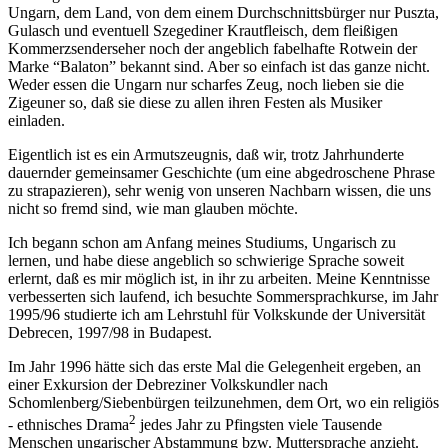
Ungarn, dem Land, von dem einem Durchschnittsbürger nur Puszta,
Gulasch und eventuell Szegediner Krautfleisch, dem fleißigen
Kommerzsenderseher noch der angeblich fabelhafte Rotwein der
Marke “Balaton” bekannt sind. Aber so einfach ist das ganze nicht.
Weder essen die Ungarn nur scharfes Zeug, noch lieben sie die
Zigeuner so, daß sie diese zu allen ihren Festen als Musiker
einladen.
Eigentlich ist es ein Armutszeugnis, daß wir, trotz Jahrhunderte
dauernder gemeinsamer Geschichte (um eine abgedroschene Phrase
zu strapazieren), sehr wenig von unseren Nachbarn wissen, die uns
nicht so fremd sind, wie man glauben möchte.
Ich begann schon am Anfang meines Studiums, Ungarisch zu
lernen, und habe diese angeblich so schwierige Sprache soweit
erlernt, daß es mir möglich ist, in ihr zu arbeiten. Meine Kenntnisse
verbesserten sich laufend, ich besuchte Sommersprachkurse, im Jahr
1995/96 studierte ich am Lehrstuhl für Volkskunde der Universität
Debrecen, 1997/98 in Budapest.
Im Jahr 1996 hätte sich das erste Mal die Gelegenheit ergeben, an
einer Exkursion der Debreziner Volkskundler nach
Schomlenberg/Siebenbürgen teilzunehmen, dem Ort, wo ein religiös
2
- ethnisches Drama
jedes Jahr zu Pfingsten viele Tausende
Menschen ungarischer Abstammung bzw. Muttersprache anzieht.