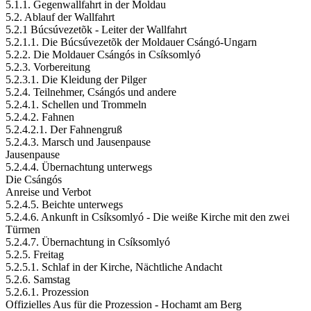
5.1.1. Gegenwallfahrt in der Moldau
5.2. Ablauf der Wallfahrt
5.2.1 Búcsúvezetõk - Leiter der Wallfahrt
5.2.1.1. Die Búcsúvezetõk der Moldauer Csángó-Ungarn
5.2.2. Die Moldauer Csángós in Csíksomlyó
5.2.3. Vorbereitung
5.2.3.1. Die Kleidung der Pilger
5.2.4. Teilnehmer, Csángós und andere
5.2.4.1. Schellen und Trommeln
5.2.4.2. Fahnen
5.2.4.2.1. Der Fahnengruß
5.2.4.3. Marsch und Jausenpause
Jausenpause
5.2.4.4. Übernachtung unterwegs
Die Csángós
Anreise und Verbot
5.2.4.5. Beichte unterwegs
5.2.4.6. Ankunft in Csíksomlyó - Die weiße Kirche mit den zwei
Türmen
5.2.4.7. Übernachtung in Csíksomlyó
5.2.5. Freitag
5.2.5.1. Schlaf in der Kirche, Nächtliche Andacht
5.2.6. Samstag
5.2.6.1. Prozession
Offizielles Aus für die Prozession - Hochamt am Berg