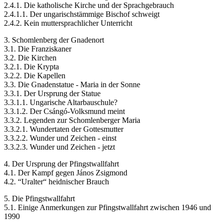
2.4.1. Die katholische Kirche und der Sprachgebrauch
2.4.1.1. Der ungarischstämmige Bischof schweigt
2.4.2. Kein muttersprachlicher Unterricht
3. Schomlenberg der Gnadenort
3.1. Die Franziskaner
3.2. Die Kirchen
3.2.1. Die Krypta
3.2.2. Die Kapellen
3.3. Die Gnadenstatue - Maria in der Sonne
3.3.1. Der Ursprung der Statue
3.3.1.1. Ungarische Altarbauschule?
3.3.1.2. Der Csángó-Volksmund meint
3.3.2. Legenden zur Schomlenberger Maria
3.3.2.1. Wundertaten der Gottesmutter
3.3.2.2. Wunder und Zeichen - einst
3.3.2.3. Wunder und Zeichen - jetzt
4. Der Ursprung der Pfingstwallfahrt
4.1. Der Kampf gegen János Zsigmond
4.2. “Uralter“ heidnischer Brauch
5. Die Pfingstwallfahrt
5.1. Einige Anmerkungen zur Pfingstwallfahrt zwischen 1946 und
1990