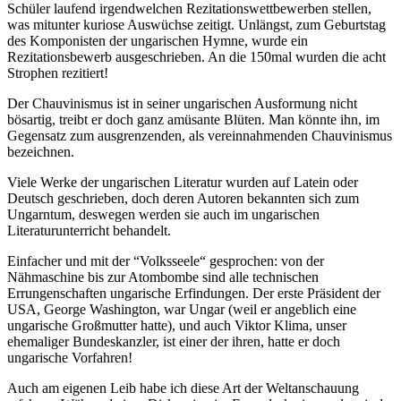
Schüler laufend irgendwelchen Rezitationswettbewerben stellen,
was mitunter kuriose Auswüchse zeitigt. Unlängst, zum Geburtstag
des Komponisten der ungarischen Hymne, wurde ein
Rezitationsbewerb ausgeschrieben. An die 150mal wurden die acht
Strophen rezitiert!
Der Chauvinismus ist in seiner ungarischen Ausformung nicht
bösartig, treibt er doch ganz amüsante Blüten. Man könnte ihn, im
Gegensatz zum ausgrenzenden, als vereinnahmenden Chauvinismus
bezeichnen.
Viele Werke der ungarischen Literatur wurden auf Latein oder
Deutsch geschrieben, doch deren Autoren bekannten sich zum
Ungarntum, deswegen werden sie auch im ungarischen
Literaturunterricht behandelt.
Einfacher und mit der “Volksseele“ gesprochen: von der
Nähmaschine bis zur Atombombe sind alle technischen
Errungenschaften ungarische Erfindungen. Der erste Präsident der
USA, George Washington, war Ungar (weil er angeblich eine
ungarische Großmutter hatte), und auch Viktor Klima, unser
ehemaliger Bundeskanzler, ist einer der ihren, hatte er doch
ungarische Vorfahren!
Auch am eigenen Leib habe ich diese Art der Weltanschauung