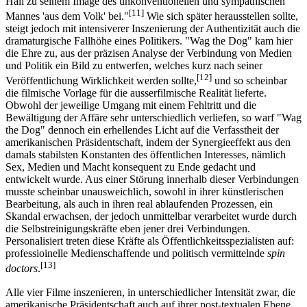
Hall zu seinem Image des unkonventionellen und sympathischen
[11]
Mannes 'aus dem Volk' bei."
Wie sich später herausstellen sollte,
steigt jedoch mit intensiverer Inszenierung der Authentizität auch die
dramaturgische Fallhöhe eines Politikers. "Wag the Dog" kam hier
die Ehre zu, aus der präzisen Analyse der Verbindung von Medien
und Politik ein Bild zu entwerfen, welches kurz nach seiner
[12]
Veröffentlichung Wirklichkeit werden sollte,
und so scheinbar
die filmische Vorlage für die ausserfilmische Realität lieferte.
Obwohl der jeweilige Umgang mit einem Fehltritt und die
Bewältigung der Affäre sehr unterschiedlich verliefen, so warf "Wag
the Dog" dennoch ein erhellendes Licht auf die Verfasstheit der
amerikanischen Präsidentschaft, indem der Synergieeffekt aus den
damals stabilsten Konstanten des öffentlichen Interesses, nämlich
Sex, Medien und Macht konsequent zu Ende gedacht und
entwickelt wurde. Aus einer Störung innerhalb dieser Verbindungen
musste scheinbar unausweichlich, sowohl in ihrer künstlerischen
Bearbeitung, als auch in ihren real ablaufenden Prozessen, ein
Skandal erwachsen, der jedoch unmittelbar verarbeitet wurde durch
die Selbstreinigungskräfte eben jener drei Verbindungen.
Personalisiert treten diese Kräfte als Öffentlichkeitsspezialisten auf:
professioinelle Medienschaffende und politisch vermittelnde
spin
[13]
doctors
.
Alle vier Filme inszenieren, in unterschiedlicher Intensität zwar, die
amerikanische Präsidentschaft auch auf ihrer post-textualen Ebene