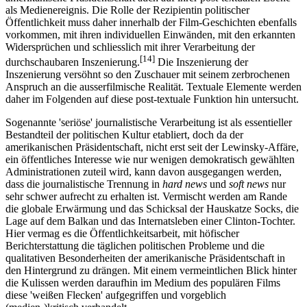
als Medienereignis. Die Rolle der Rezipientin politischer
Öffentlichkeit muss daher innerhalb der Film-Geschichten ebenfalls
vorkommen, mit ihren individuellen Einwänden, mit den erkannten
Widersprüchen und schliesslich mit ihrer Verarbeitung der
[14]
durchschaubaren Inszenierung.
Die Inszenierung der
Inszenierung versöhnt so den Zuschauer mit seinem zerbrochenen
Anspruch an die ausserfilmische Realität. Textuale Elemente werden
daher im Folgenden auf diese post-textuale Funktion hin untersucht.
Sogenannte 'seriöse' journalistische Verarbeitung ist als essentieller
Bestandteil der politischen Kultur etabliert, doch da der
amerikanischen Präsidentschaft, nicht erst seit der Lewinsky-Affäre,
ein öffentliches Interesse wie nur wenigen demokratisch gewählten
Administrationen zuteil wird, kann davon ausgegangen werden,
dass die journalistische Trennung in
hard news
und
soft news
nur
sehr schwer aufrecht zu erhalten ist. Vermischt werden am Rande
die globale Erwärmung und das Schicksal der Hauskatze Socks, die
Lage auf dem Balkan und das Internatsleben einer Clinton-Tochter.
Hier vermag es die Öffentlichkeitsarbeit, mit höfischer
Berichterstattung die täglichen politischen Probleme und die
qualitativen Besonderheiten der amerikanische Präsidentschaft in
den Hintergrund zu drängen. Mit einem vermeintlichen Blick hinter
die Kulissen werden daraufhin im Medium des populären Films
diese 'weißen Flecken' aufgegriffen und vorgeblich