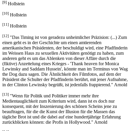
[9]
Hollstein
[10]
Hollstein
[11]
Hollstein
[12]
"Das Timing ist von geradezu unheimlicher Präzision: (...) Zum
einen geht es in der Geschichte um einen amtierenden
amerikanischen Präsidenten, der beschuldigt wird, eine Pfadfinderin
im Weissen Haus zu sexuellen Aktivitäten genötigt zu haben, zum
anderen geht es um das Ablenken von dieser Affäre durch die
(fiktive) Anzettelung eines Krieges - 'Thank heaven for Monica
Lewinsky and Saddam Hussein', könnte man im Terminus von Wag
the Dog dazu sagen. Die Ähnlichkeit des Filmfotos, auf dem der
Präsident die Schulter der Pfadfinderin berührt, mit jener Aufnahme,
in der Clinton Lewinsky begrüßt, ist jedenfalls frappierend." Arnold
[13]
"Wenn für Politik und Politiker immer mehr ihre
Medientauglichkeit zum Kriterium wird, dann ist es doch nur
konsequent, mit der Inszenierung des schönen Scheins jene zu
beauftragen, für die die Kunst der Illusion für die Massen das
tägliche Brot ist und die dabei auf eine hundertjährige Erfahrung
zurückblicken können: die Profis in Hollywood." Arnold