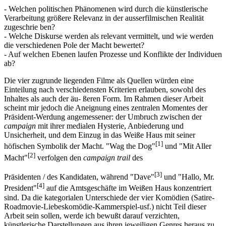
- Welchen politischen Phänomenen wird durch die künstlerische
Verarbeitung größere Relevanz in der ausserfilmischen Realität
zugeschrie ben?
- Welche Diskurse werden als relevant vermittelt, und wie werden
die verschiedenen Pole der Macht bewertet?
- Auf welchen Ebenen laufen Prozesse und Konflikte der Individuen
ab?
Die vier zugrunde liegenden Filme als Quellen würden eine
Einteilung nach verschiedensten Kriterien erlauben, sowohl des
Inhaltes als auch der äu- ßeren Form. Im Rahmen dieser Arbeit
scheint mir jedoch die Aneignung eines zentralen Momentes der
Präsident-Werdung angemessener: der Umbruch zwischen der
campaign
mit ihrer medialen Hysterie, Anbiederung und
Unsicherheit, und dem Einzug in das Weiße Haus mit seiner
[1]
höfischen Symbolik der Macht. "Wag the Dog"
und "Mit Aller
[2]
Macht"
verfolgen den
campaign trail
des
[3]
Präsidenten / des Kandidaten, während "Dave"
und "Hallo, Mr.
[4]
President"
auf die Amtsgeschäfte im Weißen Haus konzentriert
sind. Da die kategorialen Unterschiede der vier Komödien (Satire-
Roadmovie-Liebeskomödie-Kammerspiel-usf.) nicht Teil dieser
Arbeit sein sollen, werde ich bewußt darauf verzichten,
künstlerische Darstellungen aus ihren jeweiligen Genres heraus zu