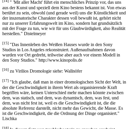
[14]
" 'Mit aller Macht' führt ein menschliches Prinzip vor, das uns
aus der Kunst und speziell dem Kino bestens bekannt ist. Von etwas
berührt zu sein, obwohl (und gerade weil) uns die Künstlichkeit und
der inszenatorische Charakter dessen voll bewußt ist, gehört nicht
nur zu unserer Erfahrungswelt im Kino, sondern hat grundsätzlich
mit der Frage zu tun, wie wir für uns Glaubwürdigkeit, also Realität
herstellen." Distelmeyer
[15]
"Das Innenleben des Weißen Hauses wurde in den Sony
Studios in Los Angeles rekonstruiert. Außenaufnahmen davon
wurden vor Ort gedreht, teilweise aber auch vor einem Modell in
den Sony Studios." http://www.kinopolis.de
[16]
zu Virilios Dromologie siehe: Wallnöfer
[17]
"Ich glaube, daß man in einer dromologischen Sicht der Welt, in
der die Geschwindigkeit in ihrem Wert als organisierende Kraft
begriffen wäre, keinen Unterschied mehr machen könnte zwischen
dem, was statisch, und dem, was dynamisch, dem, was fest, und
dem, was nicht fest ist, weil es die Geschwindigkeit ist, die die
absolute Referenz darstellt, nicht mehr das Gewicht, die Masse. Es
ist die Geschwindigkeit, die die Ordnung der Dinge organisiert."
Lischka
[18]