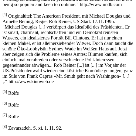
being so popular and keen to continue." http://www.imdb.com
[4]
Originaltitel: The American President, mit Michael Douglas und
Annette Bening, Regie: Rob Reiner, US-Start: 17.11.1995.
"Michael Douglas [...] verkörpert das Idealbild des Präsidenten. Er
ist smart, charmant, rechtschaffen und ein Demokrat reinsten
Wassers, ein idealisiertes Porträt Bill Clintons. Er hat nur einen
kleinen Makel, er ist alleinerziehender Witwer. Doch dann taucht die
schöne Öko-Lobbyistin Sydney Wade im Weißen Haus auf. Jetzt
aber zeigen sich die Probleme seines Amtes: Blumen kaufen, sich
einfach 'mal verabreden oder verschiedene Polit-Interessen
gegeneinander abwägen... Rob Reiner [...] ist [...] im Vorjahr der
US-Präsidentenwahl wieder eine köstliche Komödie gelungen, ganz
im Stile von Frank Capras »Mr. Smith geht nach Washington« [...]
‚." http://www.kinoweb.de
[5]
Rolfe
[6]
Rolfe
[7]
Rolfe
[8]
Zavarzadeh. S. xi, 1, 11, 92.