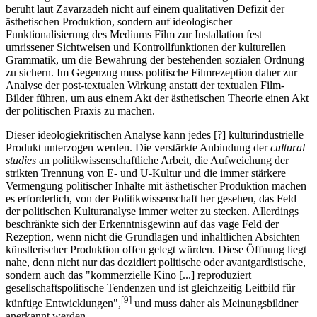
beruht laut Zavarzadeh nicht auf einem qualitativen Defizit der
ästhetischen Produktion, sondern auf ideologischer
Funktionalisierung des Mediums Film zur Installation fest
umrissener Sichtweisen und Kontrollfunktionen der kulturellen
Grammatik, um die Bewahrung der bestehenden sozialen Ordnung
zu sichern. Im Gegenzug muss politische Filmrezeption daher zur
Analyse der post-textualen Wirkung anstatt der textualen Film-
Bilder führen, um aus einem Akt der ästhetischen Theorie einen Akt
der politischen Praxis zu machen.
Dieser ideologiekritischen Analyse kann jedes [?] kulturindustrielle
Produkt unterzogen werden. Die verstärkte Anbindung der
cultural
studies
an politikwissenschaftliche Arbeit, die Aufweichung der
strikten Trennung von E- und U-Kultur und die immer stärkere
Vermengung politischer Inhalte mit ästhetischer Produktion machen
es erforderlich, von der Politikwissenschaft her gesehen, das Feld
der politischen Kulturanalyse immer weiter zu stecken. Allerdings
beschränkte sich der Erkenntnisgewinn auf das vage Feld der
Rezeption, wenn nicht die Grundlagen und inhaltlichen Absichten
künstlerischer Produktion offen gelegt würden. Diese Öffnung liegt
nahe, denn nicht nur das dezidiert politische oder avantgardistische,
sondern auch das "kommerzielle Kino [...] reproduziert
gesellschaftspolitische Tendenzen und ist gleichzeitig Leitbild für
[9]
künftige Entwicklungen",
und muss daher als Meinungsbildner
anerkannt werden.