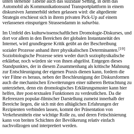
unten stehende Tabelle auch das suizidale Setting, in dem das
Automobil als Kommunikationsund Transportplattform in einem
diskursiven Jammerbild stehen gelassen wird: die altgediente
Strategin erschiesst sich in ihrem privaten Pick-Up auf einem
verlassenen einspurigen Strassendamm in
suburbia
.
Im Umfeld des kulturwissenschaftlichen Dromologie-Diskurses, und
dort vor allem in den Bereichen der globalen Instantaneität des
Internet, wird grundlegene Kritik geübt an der Beschreibung
[19]
sozialer Prozesse anhand ihrer physikalischen Determinanten.
Soziobiologische Prozesse seien weder durch soziophysikalische
erklärbar, noch würden sie von ihnen abgelöst. Entgegen dieses
Standpunktes, der in diesem Zusammenhang als kritische Mahnung
zur Entschleunigung der eigenen Praxis dienen kann, fordern die
vier Filme es heraus, neben der Beschleunigung der Diskursformen
auch die mechanischen Erweiterungen einer näheren Betrachtung zu
unterziehen, denn ein dromologisches Erklärungsmuster kann hier
helfen, ihre post-textualen Funktionen zu verdeutlichen. Da die
Referenzen popular-filmischer Darstellung zumeist innerhalb der
Bereiche liegen, die sich mit den alltäglichen Erfahrungen der
Rezipienten verbinden lassen, kommt der Präsentation von
Verkehrsmitteln eine wichtige Rolle zu, und deren Fetischisierung
kann von breiten Schichten der Bevölkerung relativ einfach
nachvollzogen und interpretiert werden.