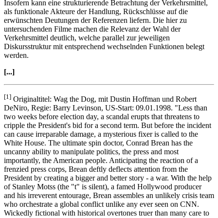
Insofern kann eine strukturierende Betrachtung der Verkehrsmittel,
als funktionale Akteure der Handlung, Rückschlüsse auf die
erwünschten Deutungen der Referenzen liefern. Die hier zu
untersuchenden Filme machen die Relevanz der Wahl der
Verkehrsmittel deutlich, welche parallel zur jeweiligen
Diskursstruktur mit entsprechend wechselnden Funktionen belegt
werden.
[...]
[1]
Originaltitel: Wag the Dog, mit Dustin Hoffman und Robert
DeNiro, Regie: Barry Levinson, US-Start: 09.01.1998. "Less than
two weeks before election day, a scandal erupts that threatens to
cripple the President's bid for a second term. But before the incident
can cause irreparable damage, a mysterious fixer is called to the
White House. The ultimate spin doctor, Conrad Brean has the
uncanny ability to manipulate politics, the press and most
importantly, the American people. Anticipating the reaction of a
frenzied press corps, Brean deftly deflects attention from the
President by creating a bigger and better story - a war. With the help
of Stanley Motss (the "t" is silent), a famed Hollywood producer
and his irreverent entourage, Brean assembles an unlikely crisis team
who orchestrate a global conflict unlike any ever seen on CNN.
Wickedly fictional with historical overtones truer than many care to