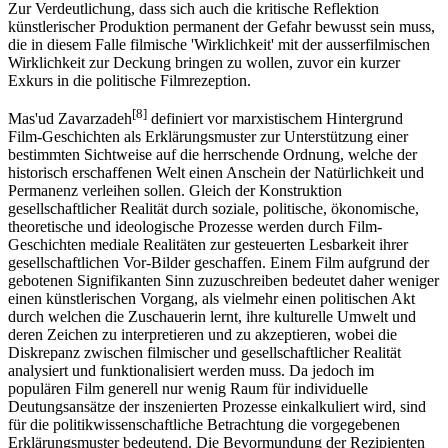
Zur Verdeutlichung, dass sich auch die kritische Reflektion
künstlerischer Produktion permanent der Gefahr bewusst sein muss,
die in diesem Falle filmische 'Wirklichkeit' mit der ausserfilmischen
Wirklichkeit zur Deckung bringen zu wollen, zuvor ein kurzer
Exkurs in die politische Filmrezeption.
[8]
Mas'ud Zavarzadeh
definiert vor marxistischem Hintergrund
Film-Geschichten als Erklärungsmuster zur Unterstützung einer
bestimmten Sichtweise auf die herrschende Ordnung, welche der
historisch erschaffenen Welt einen Anschein der Natürlichkeit und
Permanenz verleihen sollen. Gleich der Konstruktion
gesellschaftlicher Realität durch soziale, politische, ökonomische,
theoretische und ideologische Prozesse werden durch Film-
Geschichten mediale Realitäten zur gesteuerten Lesbarkeit ihrer
gesellschaftlichen Vor-Bilder geschaffen. Einem Film aufgrund der
gebotenen Signifikanten Sinn zuzuschreiben bedeutet daher weniger
einen künstlerischen Vorgang, als vielmehr einen politischen Akt
durch welchen die Zuschauerin lernt, ihre kulturelle Umwelt und
deren Zeichen zu interpretieren und zu akzeptieren, wobei die
Diskrepanz zwischen filmischer und gesellschaftlicher Realität
analysiert und funktionalisiert werden muss. Da jedoch im
populären Film generell nur wenig Raum für individuelle
Deutungsansätze der inszenierten Prozesse einkalkuliert wird, sind
für die politikwissenschaftliche Betrachtung die vorgegebenen
Erklärungsmuster bedeutend. Die Bevormundung der Rezipienten