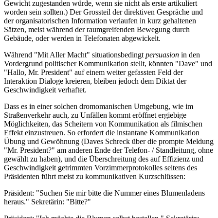
Gewicht zugestanden würde, wenn sie nicht als erste artikuliert
worden sein sollten.) Der Grossteil der direktiven Gespräche und
der organisatorischen Information verlaufen in kurz gehaltenen
Sätzen, meist während der raumgreifenden Bewegung durch
Gebäude, oder werden in Telefonaten abgewickelt.
Während "Mit Aller Macht" situationsbedingt
persuasion
in den
Vordergrund politischer Kommunikation stellt, könnten "Dave" und
"Hallo, Mr. President" auf einem weiter gefassten Feld der
Interaktion Dialoge kreieren, bleiben jedoch dem Diktat der
Geschwindigkeit verhaftet.
Dass es in einer solchen dromomanischen Umgebung, wie im
Straßenverkehr auch, zu Unfällen kommt eröffnet ergiebige
Möglichkeiten, das Scheitern von Kommunikation als filmischen
Effekt einzustreuen. So erfordert die instantane Kommunikation
Übung und Gewöhnung (Daves Schreck über die prompte Meldung
"Mr. President?" am anderen Ende der Telefon- / Standleitung, ohne
gewählt zu haben), und die Überschreitung des auf Effizienz und
Geschwindigkeit getrimmten Vorzimmerprotokolles seitens des
Präsidenten führt meist zu kommunikativen Kurzschlüssen:
Präsident: "Suchen Sie mir bitte die Nummer eines Blumenladens
heraus." Sekretärin: "Bitte?"