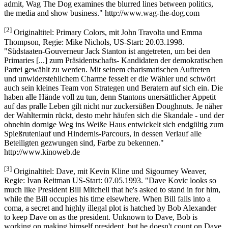
admit, Wag The Dog examines the blurred lines between politics,
the media and show business." http://www.wag-the-dog.com
[2]
Originaltitel: Primary Colors, mit John Travolta und Emma
Thompson, Regie: Mike Nichols, US-Start: 20.03.1998.
"Südstaaten-Gouverneur Jack Stanton ist angetreten, um bei den
Primaries [...] zum Präsidentschafts- Kandidaten der demokratischen
Partei gewählt zu werden. Mit seinem charismatischen Auftreten
und unwiderstehlichem Charme fesselt er die Wähler und schwört
auch sein kleines Team von Strategen und Beratern auf sich ein. Die
haben alle Hände voll zu tun, denn Stantons unersättlicher Appetit
auf das pralle Leben gilt nicht nur zuckersüßen Doughnuts. Je näher
der Wahltermin rückt, desto mehr häufen sich die Skandale - und der
ohnehin dornige Weg ins Weiße Haus entwickelt sich endgültig zum
Spießrutenlauf und Hindernis-Parcours, in dessen Verlauf alle
Beteiligten gezwungen sind, Farbe zu bekennen."
http://www.kinoweb.de
[3]
Originaltitel: Dave, mit Kevin Kline und Sigourney Weaver,
Regie: Ivan Reitman US-Start: 07.05.1993. "Dave Kovic looks so
much like President Bill Mitchell that he's asked to stand in for him,
while the Bill occupies his time elsewhere. When Bill falls into a
coma, a secret and highly illegal plot is hatched by Bob Alexander
to keep Dave on as the president. Unknown to Dave, Bob is
working on making himself president, but he doesn't count on Dave