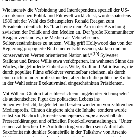
Wie intensiv die Verbindung und Interdependenz speziell der US-
amerikanischen Politik und Filmwelt wirklich ist, wurde spätestens
1980 mit der Wahl des Schauspielers Ronald Reagan zum
Präsidenten deutlich. Es "brach eine neue Ära in der Beziehung
zwischen der Politik und den Medien an. Der 'große Kommunikator'
Reagan verstand es, die Medien als Vehikel seines
Selbstverständnisses zu nutzen. Willig griff Hollywood das von der
Regierung propagierte Bild einer entschlossenen, starken und an
[10]
konservativen Werten orientierten Nation auf."
Sylvester
Stallone und Bruce Willis etwa verkörperten, im wahrsten Sinne des
Wortes, die geforderte Einheit aus Wille, Kraft und Patriotismus, die
durch populäre Filme effektiver vermittelbar scheinen, als durch
einen nicht minder professionellen, aber durch die politische Kultur
in der Wahl seiner Exekutivmittel eingeschränkten Präsidenten.
Mit William Clinton trat schliesslich ein 'ungelernter Schauspieler'
als authentischere Figur des politischen Lebens ins
Scheinwerferlicht, begeleitet und beraten wiederum von zahlreichen
Medienprofis. Clinton dirigierte nicht die Inhalte, sondern wurde
selbst zur Nachricht, kreierte sein eigenes
image
ausserhalb der
Presseerklärungen und offiziellen Protokollveranstaltungen. "Unter
seinen zahlreichen TV-Auftritten trug vor allem sein Auftritt als
Saxofonist mit dunkler Sonnebrille in der Talkshow von Arsenio