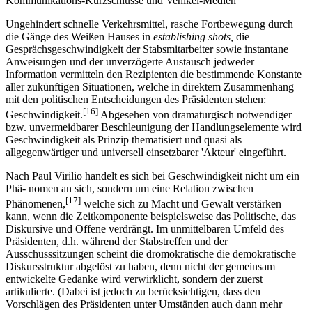
Kommunikations-Kurzschlüsse und Vehikel-Medien
Ungehindert schnelle Verkehrsmittel, rasche Fortbewegung durch
die Gänge des Weißen Hauses in
establishing shots,
die
Gesprächsgeschwindigkeit der Stabsmitarbeiter sowie instantane
Anweisungen und der unverzögerte Austausch jedweder
Information vermitteln den Rezipienten die bestimmende Konstante
aller zukünftigen Situationen, welche in direktem Zusammenhang
mit den politischen Entscheidungen des Präsidenten stehen:
[16]
Geschwindigkeit.
Abgesehen von dramaturgisch notwendiger
bzw. unvermeidbarer Beschleunigung der Handlungselemente wird
Geschwindigkeit als Prinzip thematisiert und quasi als
allgegenwärtiger und universell einsetzbarer 'Akteur' eingeführt.
Nach Paul Virilio handelt es sich bei Geschwindigkeit nicht um ein
Phä- nomen an sich, sondern um eine Relation zwischen
[17]
Phänomenen,
welche sich zu Macht und Gewalt verstärken
kann, wenn die Zeitkomponente beispielsweise das Politische, das
Diskursive und Offene verdrängt. Im unmittelbaren Umfeld des
Präsidenten, d.h. während der Stabstreffen und der
Ausschusssitzungen scheint die dromokratische die demokratische
Diskursstruktur abgelöst zu haben, denn nicht der gemeinsam
entwickelte Gedanke wird verwirklicht, sondern der zuerst
artikulierte. (Dabei ist jedoch zu berücksichtigen, dass den
Vorschlägen des Präsidenten unter Umständen auch dann mehr