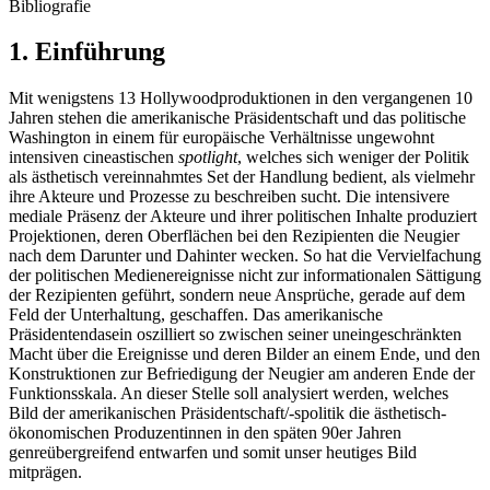
Bibliografie
1. Einführung
Mit wenigstens 13 Hollywoodproduktionen in den vergangenen 10
Jahren stehen die amerikanische Präsidentschaft und das politische
Washington in einem für europäische Verhältnisse ungewohnt
intensiven cineastischen
spotlight
, welches sich weniger der Politik
als ästhetisch vereinnahmtes Set der Handlung bedient, als vielmehr
ihre Akteure und Prozesse zu beschreiben sucht. Die intensivere
mediale Präsenz der Akteure und ihrer politischen Inhalte produziert
Projektionen, deren Oberflächen bei den Rezipienten die Neugier
nach dem Darunter und Dahinter wecken. So hat die Vervielfachung
der politischen Medienereignisse nicht zur informationalen Sättigung
der Rezipienten geführt, sondern neue Ansprüche, gerade auf dem
Feld der Unterhaltung, geschaffen. Das amerikanische
Präsidentendasein oszilliert so zwischen seiner uneingeschränkten
Macht über die Ereignisse und deren Bilder an einem Ende, und den
Konstruktionen zur Befriedigung der Neugier am anderen Ende der
Funktionsskala. An dieser Stelle soll analysiert werden, welches
Bild der amerikanischen Präsidentschaft/-spolitik die ästhetisch-
ökonomischen Produzentinnen in den späten 90er Jahren
genreübergreifend entwarfen und somit unser heutiges Bild
mitprägen.