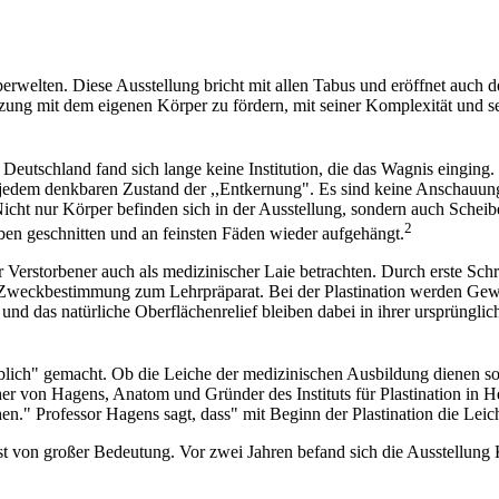
rperwelten. Diese Ausstellung bricht mit allen Tabus und eröffnet auch
etzung mit dem eigenen Körper zu fördern, mit seiner Komplexität und s
n Deutschland fand sich lange keine Institution, die das Wagnis eingi
n jedem denkbaren Zustand der ,,Entkernung". Es sind keine Anschauung
Nicht nur Körper befinden sich in der Ausstellung, sondern auch Scheib
2
ben geschnitten und an feinsten Fäden wieder aufgehängt.
erstorbener auch als medizinischer Laie betrachten. Durch erste Schri
 Zweckbestimmung zum Lehrpräparat. Bei der Plastination werden Gew
 und das natürliche Oberflächenrelief bleiben dabei in ihrer ursprüngl
blich" gemacht. Ob die Leiche der medizinischen Ausbildung dienen so
 von Hagens, Anatom und Gründer des Instituts für Plastination in Heid
ehen." Professor Hagens sagt, dass" mit Beginn der Plastination die Lei
ist von großer Bedeutung. Vor zwei Jahren befand sich die Ausstellun