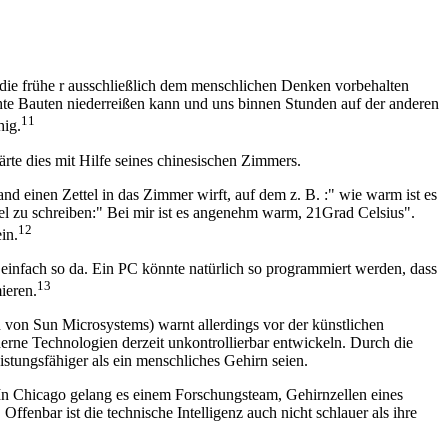
die frühe r ausschließlich dem menschlichen Denken vorbehalten
chte Bauten niederreißen kann und uns binnen Stunden auf der anderen
11
hig.
rte dies mit Hilfe seines chinesischen Zimmers.
nd einen Zettel in das Zimmer wirft, auf dem z. B. :" wie warm ist es
ttel zu schreiben:" Bei mir ist es angenehm warm, 21Grad Celsius".
12
in.
einfach so da. Ein PC könnte natürlich so programmiert werden, dass
13
ieren.
 von Sun Microsystems) warnt allerdings vor der künstlichen
moderne Technologien derzeit unkontrollierbar entwickeln. Durch die
stungsfähiger als ein menschliches Gehirn seien.
. In Chicago gelang es einem Forschungsteam, Gehirnzellen eines
ffenbar ist die technische Intelligenz auch nicht schlauer als ihre