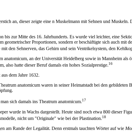
erstich an, dieser zeigte eine n Muskelmann mit Sehnen und Muskeln. 
ion bis zur Mitte des 16. Jahrhunderts. Es wurde viel leichter, eine Se
ium geometrischer Proportionen, sondern er beschäftigte sich auch mit 
ge mit den Sehnerven, das Gehirn und sein Ventrikelsystem, den Kehlk
 anatomicum, an der Universität Heidelberg sowie in Mannheim als öffe
16
 also hatte dieser Beruf damals ein hohes Sozialprestige.
 aus dem Jahre 1632.
Theatrum anatomicum waren in seiner Heimatstadt bei den gebildeten B
öpfung.
17
b man sich damals ins Theatrum anatomicum.
r wurde in Wachs dargestellt. Heute sind noch etwa 800 dieser Figur
18
smodelle, nicht um "Originale" wie bei der Plastination.
gen am Rande der Legalität. Denn erstmals tauchten Wörter auf wie
Mor