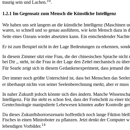
10
traurig sein und Lachen.
.
1.2.1 Im Gegensatz zum Mensch die Künstliche Intelligenz
Wir haben uns seit langem an die künstliche Intelligenz (Maschine
waren, so schnell und so genau ausführen, wie kein Mensch dazu in d
Seite eines Ozeans wieder absetzten kann. Ein entscheidender Nachtei
Er ist zum Beispiel nicht in der Lage Bedeutungen zu erkennen, sonde
In diesem Zimmer sitzt eine Frau, die der chinesischen Sprache nicht
bei Dir ,, steht, ist die Frau in der Lage den Zettel mechanisch zu ü
Für Searle zeigt sich in diesem Gedankenexperiment, dass jemand die
Der immer noch größte Unterschied ist, dass bei Menschen das Seelen
er überhaupt nichts von seiner Seelenberechnung merkt, aber er mus
In naher Zukunft jedoch könnte sich dies ändern. Manche Wissenschaf
Intelligenz. Für ihn steht es schon fest, dass der Fortschritt zu einer
Gentechnologie manipulierte Lebewesen könnten außer Kontrolle gerate
Da dieses Zukunftshorrorszenario hoffentlich noch lange Fiktion blei
Fisches in einen Miniroboter zu pflanzen. Jetzt denkt der Computer wie
14
lebendigen Vorbilder.