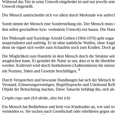
Während das Tier in seine Umwelt eingebettet ist und nur jeweils sei
Umwelt eingestellt.
Der Mensch unterscheidet sich vor allem durch Merkmale wie aufrec
Somit nimmt der Mensch eine Sonderstellung ein. Der Mensch muss se
ihm selbst geschaffene bzw. veränderte Umwelt) erst bauen. Die Harm
Der Philosoph und Soziologe Arnold Gehlen (1904-1976) geht sogar s
unspezialisiert und unfertig. Er ist ohne natürliche Waffen, ohne An
denn sie eignet sich weder zum Schaufeln noch zum Krallen. Doch ger
Die Möglichkeit zum Handeln ist dem Mensch durch die Struktur sein
ausgleichen kann. Er gestaltet die Natur so um, dass er in ihr überle
werden. Kultiviert wird durch Institutionen (Außenstützen) die mensch
9
mit Normen, Sitten und Gesetzte beschäftigen.
Durch Versprechen und bewusste Handlungen hat sich der Mensch fest
Verstand, Erinnerungsvermögen, Begriffssprache und Urteilsund Refle
Objekt der Betrachtung machen. Diese Tatsache befähigt ihn, sich als
Cergito ergo sum (Ich denke, also bin ich)
Ein Mensch hat Bedürfnisse und lernt von Kindesalter an, wie und wo
vermeiden es. Sie suchen nach Gesellschaft oder rebellieren gegen si