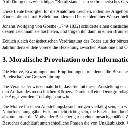
Aufklärung ein zwielichtiger "Berufsstand" sein verbrecherisches Ge
Diese Leute besorgten für die Anatomen Leichen, indem sie Angehörig
Kinder, die sich mit Betteln und kleinen Diebstählen über Wasser hiel
Johann Wolfgang von Goethe (1749-1832) schilderte einen drastischen
dessen Leichnam sie trachteten, und trugen ihn dann in einen Brunnen
Zeitlich gleich der ästhetischen Verdrängung des Todes aus der bürge
Jahrhunderts endete vorerst die Beziehung zwischen Anatomie und Öff
3. Moralische Provokation oder Informati
Die Motive, Erwartungen und Empfindungen, mit denen die Besucher i
Bereitschaft zur Grenzerfahrung.
Die Veranstalter wissen natürlich, dass Sie mit dieser Ausstellung e
den Aufbau des menschlichen Körpers. Damit soll eine Denkgrundlage
die Angst vor dem Tod abgebaut wird.
Die Motive für einen Ausstellungsbesuch mögen vielfältig sein; ein wi
Naturforschung gäbe. Es kann nicht richtig sein, die Faszination dur
abzutun, oder die Motive der Besucher gar in einen unsachgemäßen Z
Besucher durchläuft unterschiedliche Phasen die von Ungläubigkeit, W