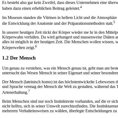
Es besteht also gar kein Zweifel, dass dieses Unternehmen eine über
4
haben dazu einen erheblichen Beitrag geleistet.
Im Museum standen die Vitrinen in hellem Licht und die Atmosphäre g
5
die Entwicklung der Anatomie und der Präparationsmethoden statt.
In unserer heutigen Zeit rückt der Körper wieder me hr in den Mitte
Körperwahn verfallen. Da wird gehungert und massenweise Diäten aus
alles ist möglich in der heutigen Zeit. Die Menschen wollen wissen, 
6
Körperwelten zeigt.
1.2 Der Mensch
Um genau zu verstehen, was ein Mensch genau ist, geht man am beste
untersucht das Wesen Mensch in seiner Eigenart und seiner besonderen
Der Mensch (lateinisch homo) ist das höchstentwickelte Lebewesen d
und Sprache vermag der Mensch die Welt zu gestalten, während das Tie
7
Artenerhaltung.
Beim Menschen sind nur noch Instinktreste vorhanden, auf die er sic
nicht helfen, sich in seiner Umwelt zurechtzufinden. Die Instinktar
mehreren Verhalteinsweisen zu wählen, überlegte Entscheidungen zu 