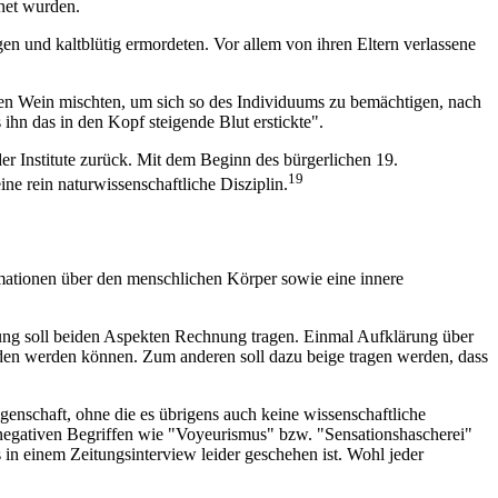
net wurden.
en und kaltblütig ermordeten. Vor allem von ihren Eltern verlassene
 den Wein mischten, um sich so des Individuums zu bemächtigen, nach
ihn das in den Kopf steigende Blut erstickte".
er Institute zurück. Mit dem Beginn des bürgerlichen 19.
19
e rein naturwissenschaftliche Disziplin.
mationen über den menschlichen Körper sowie eine innere
ellung soll beiden Aspekten Rechnung tragen. Einmal Aufklärung über
nden werden können. Zum anderen soll dazu beige tragen werden, dass
igenschaft, ohne die es übrigens auch keine wissenschaftliche
t negativen Begriffen wie "Voyeurismus" bzw. "Sensationshascherei"
n einem Zeitungsinterview leider geschehen ist. Wohl jeder