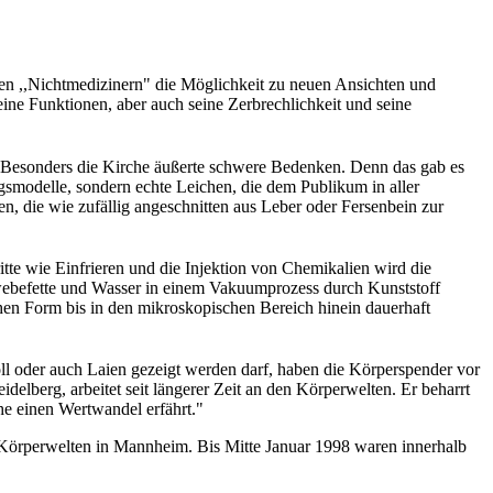
 den ,,Nichtmedizinern" die Möglichkeit zu neuen Ansichten und
eine Funktionen, aber auch seine Zerbrechlichkeit und seine
ng. Besonders die Kirche äußerte schwere Bedenken. Denn das gab es
smodelle, sondern echte Leichen, die dem Publikum in aller
en, die wie zufällig angeschnitten aus Leber oder Fersenbein zur
tte wie Einfrieren und die Injektion von Chemikalien wird die
ebefette und Wasser in einem Vakuumprozess durch Kunststoff
ichen Form bis in den mikroskopischen Bereich hinein dauerhaft
ll oder auch Laien gezeigt werden darf, haben die Körperspender vor
elberg, arbeitet seit längerer Zeit an den Körperwelten. Er beharrt
che einen Wertwandel erfährt."
g Körperwelten in Mannheim. Bis Mitte Januar 1998 waren innerhalb