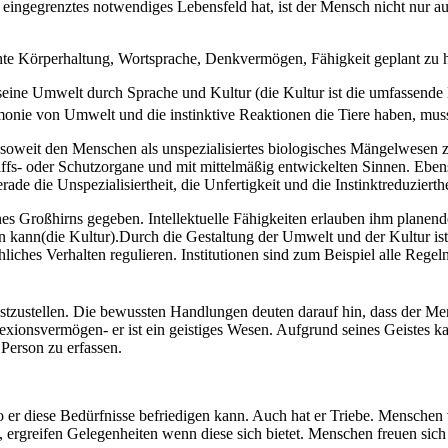
n eingegrenztes notwendiges Lebensfeld hat, ist der Mensch nicht nur 
hte Körperhaltung, Wortsprache, Denkvermögen, Fähigkeit geplant zu
ine Umwelt durch Sprache und Kultur (die Kultur ist die umfassende B
onie von Umwelt und die instinktive Reaktionen die Tiere haben, muss 
oweit den Menschen als unspezialisiertes biologisches Mängelwesen zu
griffs- oder Schutzorgane und mit mittelmäßig entwickelten Sinnen. Ebe
ade die Unspezialisiertheit, die Unfertigkeit und die Instinktreduzier
es Großhirns gegeben. Intellektuelle Fähigkeiten erlauben ihm planen
ben kann(die Kultur).Durch die Gestaltung der Umwelt und der Kultur ist
liches Verhalten regulieren. Institutionen sind zum Beispiel alle Rege
zustellen. Die bewussten Handlungen deuten darauf hin, dass der Men
xionsvermögen- er ist ein geistiges Wesen. Aufgrund seines Geistes kan
 Person zu erfassen.
 er diese Bedürfnisse befriedigen kann. Auch hat er Triebe. Menschen
e, ergreifen Gelegenheiten wenn diese sich bietet. Menschen freuen sic