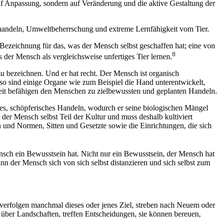
auf Anpassung, sondern auf Veränderung und die aktive Gestaltung der
 handeln, Umweltbeherrschung und extreme Lernfähigkeit vom Tier.
ezeichnung für das, was der Mensch selbst geschaffen hat; eine von
8
der Mensch als vergleichsweise unfertiges Tier lernen.
 bezeichnen. Und er hat recht. Der Mensch ist organisch
nso sind einige Organe wie zum Beispiel die Hand unterentwickelt,
theit befähigen den Menschen zu zielbewussten und geplanten Handeln.
des, schöpferisches Handeln, wodurch er seine biologischen Mängel
 der Mensch selbst Teil der Kultur und muss deshalb kultiviert
ln und Normen, Sitten und Gesetzte sowie die Einrichtungen, die sich
sch ein Bewusstsein hat. Nicht nur ein Bewusstsein, der Mensch hat
n der Mensch sich von sich selbst distanzieren und sich selbst zum
 verfolgen manchmal dieses oder jenes Ziel, streben nach Neuem oder
h über Landschaften, treffen Entscheidungen, sie können bereuen,