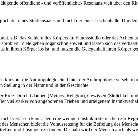
wältigende öffentliche - und veröffentlichte- Resonanz weit über den 
lich der eines Studiensaales und nicht der einer Leichenhalle. Um de
lpunkt, z.B. das Stählern des Körpers im Fitnessstudio oder das Achte
probiert. Viele gehen sogar schon soweit und lassen sich das verhas
was in ihrem Körper los ist, und nutzen die Gelegenheit ihren Körper g
n kurz auf die Anthropologie ein. Unter der Anthropologie verseht m
 Stellung in der Natur und in der Geschichte.
er Erde. Durch Glauben (Mythos, Religion), Gewissen (Sittlichkeit u
r viel stärker von angeborenen Trieben und arteigenem Instinktverhalte
h nicht verlassen kann. Denn die wenigen Instinktreste reichen zur Reg
mut des Menschen bildet die Voraussetzung für die Befreiung des Mensch
treffen und Lösungen zu finden. Deshalb wird der Mensch auch als we