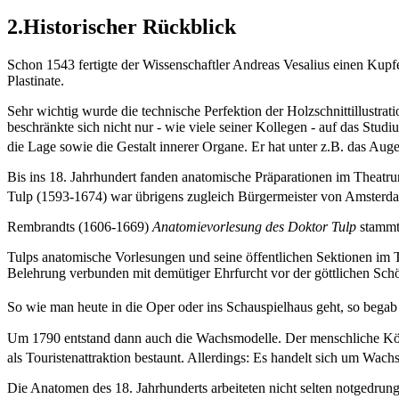
2.Historischer Rückblick
Schon 1543 fertigte der Wissenschaftler Andreas Vesalius einen Kupf
Plastinate.
Sehr wichtig wurde die technische Perfektion der Holzschnittillustrat
beschränkte sich nicht nur - wie viele seiner Kollegen - auf das Stud
die Lage sowie die Gestalt innerer Organe. Er hat unter z.B. das Au
Bis ins 18. Jahrhundert fanden anatomische Präparationen im Theatrum
Tulp (1593-1674) war übrigens zugleich Bürgermeister von Amsterdam,
Rembrandts (1606-1669)
Anatomievorlesung des Doktor Tulp
stammt
Tulps anatomische Vorlesungen und seine öffentlichen Sektionen im 
Belehrung verbunden mit demütiger Ehrfurcht vor der göttlichen Sch
So wie man heute in die Oper oder ins Schauspielhaus geht, so bega
Um 1790 entstand dann auch die Wachsmodelle. Der menschliche Körpe
als Touristenattraktion bestaunt. Allerdings: Es handelt sich um Wach
Die Anatomen des 18. Jahrhunderts arbeiteten nicht selten notgedrun