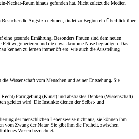
Rhein-Neckar-Raum hinaus gefunden hat. Nicht zuletzt die Medien
m Besucher die Angst zu nehmen, findet zu Beginn ein Überblick über
n auf eine gesunde Ernährung. Besonders Frauen sind dem neuen
ste Fett wegoperieren und die etwas krumme Nase begradigen. Das
enau kennen zu lernen immer öft ers- wie auch die Ausstellung
an die Wissenschaft vom Menschen und seiner Entstehung. Sie
nd Recht) Formgebung (Kunst) und abstraktes Denken (Wissenschaft)
n geleitet wird. Die Instinkte dienen der Selbst- und
ulierung der menschlichen Lebensweise nicht aus, sie können ihm
en vom Zwang der Natur. Sie gibt ihm die Freiheit, zwischen
ltoffenes Wesen bezeichnet.