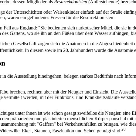
werbe, dessen Mitglieder als
Resurrektionisten
(Auferstehende) bezeich
e der Unterschichten oder Waisenkinder einfach auf der Straße einfing
ten, waren ein gefundenes Fressen für die Resurrektionisten .
 Fall aus England: "Sie bedienten sich narkotischer Mittel, die sie in
 des Gartens, wo sie ihn an den Füßen über dem Wasser aufhingen, bis 
rlichen Gesellschaft zogen sich die Anatomen in die Abgeschiedenheit d
entlichkeit. In diesem sowie im 20. Jahrhundert wurde die Anatomie ein
on
n die Ausstellung hineingehen, belegen starkes Bedürfnis nach Infor
in Tabu brechen, rechnen aber mit der Neugier und Einsicht. Die Ausst
 vermittelt werden, mit der Funktions- und Krankheitsabläufe versta
chtiges unter ihnen ist wie schon gesagt zweifellos die Neugier, eine E
ch den präparierten und plastinierten menschlichen Körper pauschal mi
usammenhang mit "Gaffern" bei Verkehrsunfällen zu bringen, wie dies i
20
iderwille, Ekel , Staunen, Faszination und Scheu geprägt sind.