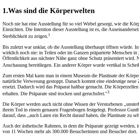
1.Was sind die Körperwelten
Noch nie hat eine Ausstellung für so viel Wirbel gesorgt, wie die Kö
Einsichten. Die Intention dieser Ausstellung ist es, die Auseinanders
1
Sterblichkeit zu zeigen.
Bis zuletzt war unklar, ob die Ausstellung überhaupt öffnen würde. I
wirklich noch nie: in Teilen oder im Ganzen präparierte Menschen i
Öffentlichkeit aus nächster Nähe ganz ohne Schutz präsentiert wird. 
Anschauung bereitliegen. Ein anderer Körper wurde vertikal in Schei
Zum ersten Mal kann man in einem Museum die Plastinate der Körper V
natürliche Verwesung gestoppt. Danach kommt eine eindeutige neue
ersetzt. Dadurch wird das Präparat haltbar gemacht. Die Körperzellen
3
erhalten. Die Präparate sind trocken und geruchsfrei."
Die Körper werden auch nicht ohne Wissen der Verstorbenen ,,unster
ihrem Tod in einem genauen Fragenbogen festgelegt. Professor Gunther
darauf, dass ,,auch Laien ein Recht darauf haben, die Plastinate zu s
Auch der ästhetische Rahmen, in dem die Präparate gezeigt werden, 
von 11 Wochen mehr als 300.000 Besucherinnen und Besucher dort.