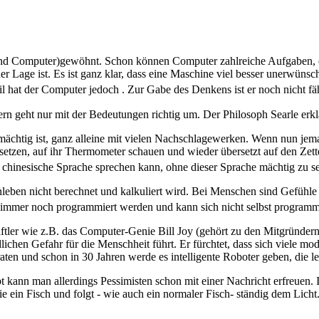
n und Computer)gewöhnt. Schon können Computer zahlreiche Aufgaben, 
er Lage ist. Es ist ganz klar, dass eine Maschine viel besser unerwüns
l hat der Computer jedoch . Zur Gabe des Denkens ist er noch nicht fä
rn geht nur mit der Bedeutungen richtig um. Der Philosoph Searle erklä
 mächtig ist, ganz alleine mit vielen Nachschlagewerken. Wenn nun jema
bersetzen, auf ihr Thermometer schauen und wieder übersetzt auf den Ze
 chinesische Sprache sprechen kann, ohne dieser Sprache mächtig zu se
leben nicht berechnet und kalkuliert wird. Bei Menschen sind Gefühle 
s immer noch programmiert werden und kann sich nicht selbst programm
tler wie z.B. das Computer-Genie Bill Joy (gehört zu den Mitgründern
 tödlichen Gefahr für die Menschheit führt. Er fürchtet, dass sich viele 
n und schon in 30 Jahren werde es intelligente Roboter geben, die lei
bt kann man allerdings Pessimisten schon mit einer Nachricht erfreuen
 ein Fisch und folgt - wie auch ein normaler Fisch- ständig dem Licht. O