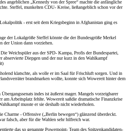
l des angeblichen „Kennedy von der Spree“ machte die anfängliche
e. Steffel, munkelten CDU- Kreise, ließangeblich schon vor der
kalpolitik - erst seit dem Kriegsbeginn in Afghanistan ging es
age der Lokalgröße Steffel könnte die der Bundesgröße Merkel
en der Union dann vorziehen.
Die Weichspüler aus der SPD- Kampa, Profis der Bundespartei,
er abservierte Diepgen und der nur kurz in den Wahlkampf
t)
lend klatschte, als wolle er im Saal für Frischluft sorgen. Und in
landsverräter brandmarken wollte, konnte sich Wowereit hinter dem
n Übergangssenats indes ist äußerst mager. Mangels vorzeigbarer
er am Arbeitsplatz fehlte. Wowereit saßdie dramatische Finanzkrise
Wahlkampf musste er sie deshalb nicht wiederholen.
die Charme - Offensive („Berlin bewegen“) glänzend überdeckt.
r falsch, aber für die Wahlen sehr hilfreich war.
entierte das so genannte Powerpoint- Team des Spitzenkandidaten-