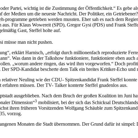
 oder Partei, wichtig ist die Zustimmung der Öffentlichkeit.“ Es gebe a
uf der Medien um die neueste Nachricht. Der Politiker, ein Getriebener?
eh-programme getrieben werden mussten. Eher sah es nach dem Regier
 aus. Für Klaus Wowereit (SPD), Gregor Gysi (PDS) und Frank Steffel
elmäßig Gast, Steffel holte auf.
i müsse man nicht pushen.
“, erklärt Harnisch, „erfolgt durch millionenfach reproduzierte Fern
 kann“. Was dann in der Talkshow funktioniere, funktioniere eben auch
ollen. „worum andere ringen, das wird ihm vorgeworfen.“ Doch profitier
 Der SPD-Kandidat bescherte dem Talk ein breites Kritiker-Echo und mi
lativer Neuling wie der CDU- Spitzenkandidat Frank Steffel konnte s
t erfahren müssen. Der TV- Talker konterte Steffel gnadenlos aus.
tstadt ausgeblieben. Nach dem Bruch der großen Koalition im Juni hat
3
onaler Dimension“
mobilisiert, bei der sich das Schicksal Deutschlan
ächst ihren früheren Vorsitzenden Wolfgang Schäuble zum Spitzenkandi
35, vorzog.
gangenen Monaten die Stadt übernommen. Der Grund dafür ist simpel: 