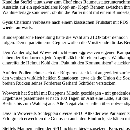
Kandidat Steffel taugt zwar zum Chef eines Raumaustatterunternehme
Aussicht auf ein spektakuläres Kopf- an- Kopf- Rennen zwischen i
Wahlniederlage sondieren, ob ihn die Partei nicht mit einem Bundest
Gysis Charisma verblasste nach einem klassischen Frühstart mit PDS-
wieder aufwärts.
Bundespolitische Bedeutung hatte die Wahl am 21.Oktober dennoch- f
folgen. Deren parteiinterne Gegner wollen die Vorsitzende für das B
Den Wahlerfolg hat Wowereit nicht einer aggressiven eigenen Kamp
haben der Konkurrenz jede Angriffsfläche für einen Lager- Wahlkamp
eingreifende Helmut Kohl den „Pakt mit den Kommunisten“ attackiert
Auf den Podien lehnte sich der Bürgermeister leicht angewidert zurück
den wenigen wirklich heiklen Situationen, etwa als die Union die S
breiten Rücken seines Förderers Gerhard Schröder verstecken.
Wowereit hat Steffel mit Diepgens Mitteln geschlagen - mit gnadenlos
Ergebnisse präsentierte er nach 100 Tagen im Amt eine Liste, auf der
Berlins bis zum Wahltag aus. Alle Negativbotschaften über notwendi
Dass in Wowereits Schlepptau diverse SPD- Altkader wie Parlamentsv
Erfolgreich erweckten die Genossen auch den Eindruck, sie hätten mit 
Steffels Mannen hatten der SPD nichts entgegenzusetzen. Konzeptlo