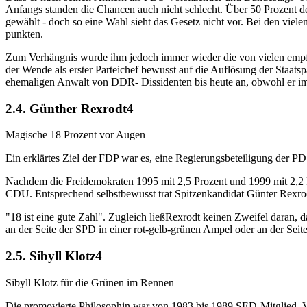
Anfangs standen die Chancen auch nicht schlecht. Über 50 Prozent d
gewählt - doch so eine Wahl sieht das Gesetz nicht vor. Bei den viel
punkten.
Zum Verhängnis wurde ihm jedoch immer wieder die von vielen empf
der Wende als erster Parteichef bewusst auf die Auflösung der Staats
ehemaligen Anwalt von DDR- Dissidenten bis heute an, obwohl er imm
2.4. Günther Rexrodt4
Magische 18 Prozent vor Augen
Ein erklärtes Ziel der FDP war es, eine Regierungsbeteiligung der 
Nachdem die Freidemokraten 1995 mit 2,5 Prozent und 1999 mit 2,2 Pr
CDU. Entsprechend selbstbewusst trat Spitzenkandidat Günter Rexro
"18 ist eine gute Zahl". Zugleich ließRexrodt keinen Zweifel daran, 
an der Seite der SPD in einer rot-gelb-grünen Ampel oder an der Seit
2.5. Sibyll Klotz4
Sibyll Klotz für die Grünen im Rennen
Die promovierte Philosophin war von 1983 bis 1989 SED-Mitglied. Ver