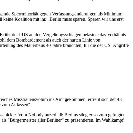
iegende Sperrminorität gegen Verfassungsänderungen als Minimum,
 keine Koalition mit ihr. „Berlin muss sparen. Sparen wir uns erst
e Kritik der PDS an den Vergeltungsschlägen belastete das Verhältnis
owohl dem Bombardement als auch der harten Linie von
rteilung des Mauerbaus 40 Jahre brauchten, für die der US- Angriffe
greiches Misstrauensvotum ins Amt gekommen, erfreut sich der 48
er zum Anfassen".
schickte. Vom Nobody außerhalb Berlins stieg er so zum gefragten
 als "Bürgermeister aller Berliner" zu präsentieren. Im Wahlkampf