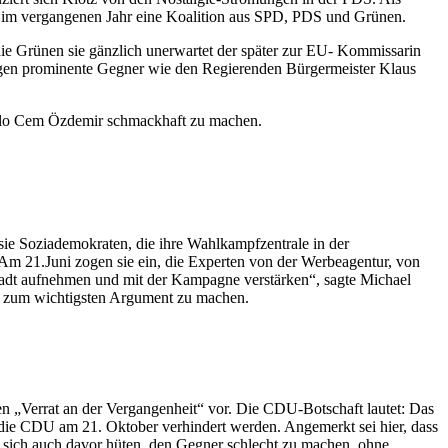
n im vergangenen Jahr eine Koalition aus SPD, PDS und Grünen.
 die Grünen sie gänzlich unerwartet der später zur EU- Kommissarin
gegen prominente Gegner wie den Regierenden Bürgermeister Klaus
ealo Cem Özdemir schmackhaft zu machen.
e Soziademokraten, die ihre Wahlkampfzentrale in der
Am 21.Juni zogen sie ein, die Experten von der Werbeagentur, von
 Stadt aufnehmen und mit der Kampagne verstärken“, sagte Michael
t zum wichtigsten Argument zu machen.
 „Verrat an der Vergangenheit“ vor. Die CDU-Botschaft lautet: Das
 die CDU am 21. Oktober verhindert werden. Angemerkt sei hier, dass
n sich auch davor hüten, den Gegner schlecht zu machen, ohne