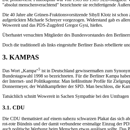
"absolut menschenverachtend" bezeichnete sie rechtfertigende Äuße
Die 40 Jahre alte Grünen-Fraktionsvorsitzende Sibyll Klotz ist schon
aufgerückten Michaele Schreyer vorgezogen. Widerstand gab es alle
Wowereit und das PDS-Zugpferd Gregor Gysi, hießes.
Überhastet versuchten Mitglieder des Bundesvorstandes den Berlin
Doch die traditionell als links eingestufte Berliner Basis rebellierte un
3. KAMPAS
5
Das Wort „Kampa“
ist in Deutschland gewissermaßen zum Synonym 
Bundestagswahl 1998 so bezeichneten. Für die Berliner Kampa haben 
der Internet- und Politikagentur. Man ließInstitute Profile für Ziel
Donnermeyer, der Wahlkampfleiter der SPD. Man beschloss, die Ka
Tatsächlich schnitt Wowereit in Sachen Sympathie bei den Umfragen a
3.1. CDU
Die CDU thematisiert auf einem nahezu schwarzen Plakat das sich a
rot-rote Bündnis und der damit verbundene erstmalige Einzug der PD
auch politische Werbung beim Menschen etwas auslösen sollte. Das Pl