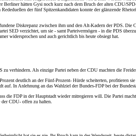
er Berliner hätten Gysi noch kurz nach dem Bruch der alten CDU/SPD-K
en Rededuellen der fünf Spitzenkandidaten konnte der glänzende Rhetor
undene Diskrepanz zwischen ihm und den Alt-Kadern der PDS. Die CDU
partei SED verzichtet, um sie - samt Parteivermögen - in die PDS überz
er widersprochen und auch gerichtlich bis heute obsiegt hat.
PDS zu verhindern. Als einzige Partei neben der CDU machten die Frei
ozent deutlich an der Fünf-Prozent- Hürde scheiterten, profitieren si
dt auf. In Anlehnung an das Wahlziel der Bundes-FDP bei der Bundest
dass die FDP in der Hauptstadt wieder mitregieren will. Die Partei mac
e der CDU- offen zu halten.
heimlicht hat sie es nie. Ihr Bruch kam in der Wendezeit, heute dista