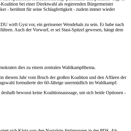
oalition bei einer Direktwahl als regierenden Bürgermeister
iker - berühmt für seine Schlagfertigkeit - zudem immer wieder
 wirft Gysi vor, ein gerissener Wendehals zu sein. Er habe nach
uführen. Auch der Vorwurf, er sei Stasi-Spitzel gewesen, hängt dem
demokraten dies zu einem zentralen Wahlkampfthema.
e in diesem Jahr vom Bruch der großen Koalition und den Affären der
agswahl formulierte der 60-Jährige unermüdlich im Wahlkampf:
ht deshalb bewusst keine Koalitionsaussage, um sich beide Optionen -
nziert sich Klotz von den Nostalgie-Strömungen in der PDS. Als