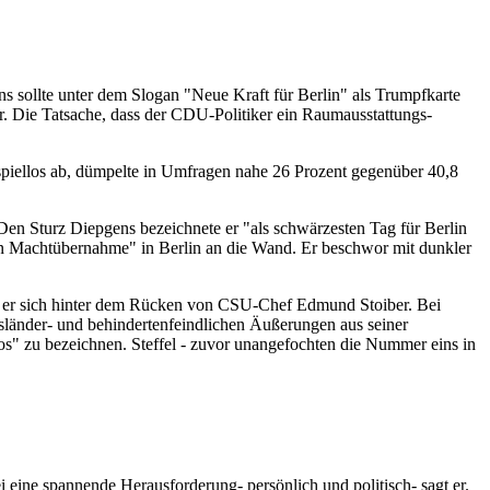
s sollte unter dem Slogan "Neue Kraft für Berlin" als Trumpfkarte
. Die Tatsache, dass der CDU-Politiker ein Raumausstattungs-
ispiellos ab, dümpelte in Umfragen nahe 26 Prozent gegenüber 40,8
Den Sturz Diepgens bezeichnete er "als schwärzesten Tag für Berlin
n Machtübernahme" in Berlin an die Wand. Er beschwor mit dunkler
 er sich hinter dem Rücken von CSU-Chef Edmund Stoiber. Bei
usländer- und behindertenfeindlichen Äußerungen aus seiner
s" zu bezeichnen. Steffel - zuvor unangefochten die Nummer eins in
eine spannende Herausforderung- persönlich und politisch- sagt er.