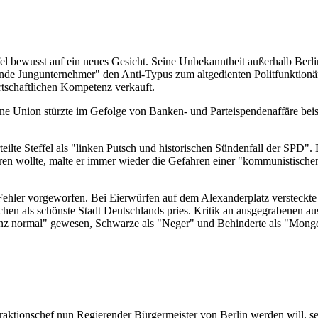
el bewusst auf ein neues Gesicht. Seine Unbekanntheit außerhalb Berlin
de Jungunternehmer" den Anti-Typus zum altgedienten Politfunktionär
rtschaftlichen Kompetenz verkauft.
eine Union stürzte im Gefolge von Banken- und Parteispendenaffäre be
ilte Steffel als "linken Putsch und historischen Sündenfall der SPD". 
n wollte, malte er immer wieder die Gefahren einer "kommunistische
ler vorgeworfen. Bei Eierwürfen auf dem Alexanderplatz versteckte
chen als schönste Stadt Deutschlands pries. Kritik an ausgegrabenen a
ganz normal" gewesen, Schwarze als "Neger" und Behinderte als "Mongo
ktionschef nun Regierender Bürgermeister von Berlin werden will, sei 