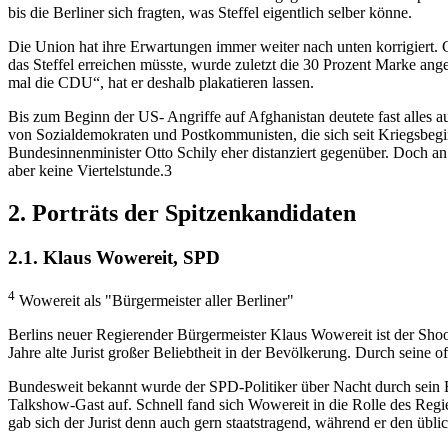
bis die Berliner sich fragten, was Steffel eigentlich selber könne.
Die Union hat ihre Erwartungen immer weiter nach unten korrigiert.
das Steffel erreichen müsste, wurde zuletzt die 30 Prozent Marke ange
mal die CDU“, hat er deshalb plakatieren lassen.
Bis zum Beginn der US- Angriffe auf Afghanistan deutete fast alles au
von Sozialdemokraten und Postkommunisten, die sich seit Kriegsbegi
Bundesinnenminister Otto Schily eher distanziert gegenüber. Doch an
aber keine Viertelstunde.3
2. Porträts der Spitzenkandidaten
2.1. Klaus Wowereit, SPD
4
Wowereit als "Bürgermeister aller Berliner"
Berlins neuer Regierender Bürgermeister Klaus Wowereit ist der Shoo
Jahre alte Jurist großer Beliebtheit in der Bevölkerung. Durch seine
Bundesweit bekannt wurde der SPD-Politiker über Nacht durch sein B
Talkshow-Gast auf. Schnell fand sich Wowereit in die Rolle des Regi
gab sich der Jurist denn auch gern staatstragend, während er den üblic