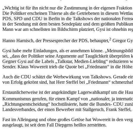
„Wichtig ist für ihn nicht nur die Zustimmung in der eigenen Fraktion
Die Politiker erscheinen Thierse als die Getriebenen in diesem Wettla
PDS, SPD und CDU in Berlin in die Talkshows der nationalen Ferns
in der Sendung mit dem besten Sendeplatz und dem größten Publikum
Mann war am schnellsten im Bildschirm platziert, Gysi ist ohnehin reg
2
Hanno Harnisch, der Pressesprecher der PDS, behauptet,
Gregor Gys
Gysi habe mehr Einladungen, als er annehmen könne. „Meinungsbildung
sei, „dass der Politiker seine Argumente auf Tauglichkeit überprüfen
Gegner Gysi auf die Labels „Talkstar, Medien-Liebling“ reduzieren w
Sender. Klaus Wowereit trieb die Quote bei „Friedmann“ in die Höhe.
Auch die CDU schätzt die Werbewirkung von Talkshows. Gerade ein re
von Erfolg gekrönt sind, hat Herr Steffel bei „Friedmann“ schmerzhaf
Erstaunlicherweise ist der angekündigte Lagerwahlkampf um die Haup
Kommunismus gerufen, für einen Kampf von „nationaler, ja internati
„Richtungsentscheidung“ hochstilisierte, hatte die Bundes- CDU zun
Landesverbandes, der einen Bewerber mit Stallgeruch, Frank Steffel, 
Fast im Alleingang und ohne großes Getöse hat Wowereit in den ver
ausgelaugt, ist seit dem Fall Diepgens heillos zerstritten.