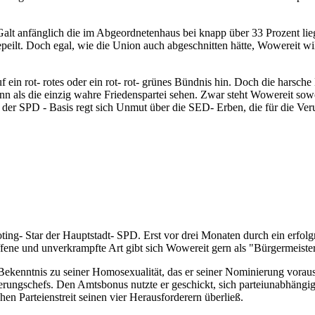
 Galt anfänglich die im Abgeordnetenhaus bei knapp über 33 Prozent l
peilt. Doch egal, wie die Union auch abgeschnitten hätte, Wowereit will
f ein rot- rotes oder ein rot- rot- grünes Bündnis hin. Doch die harsch
nn als die einzig wahre Friedenspartei sehen. Zwar steht Wowereit s
 der SPD - Basis regt sich Unmut über die SED- Erben, die für die Veru
ting- Star der Hauptstadt- SPD. Erst vor drei Monaten durch ein erfol
 offene und unverkrampfte Art gibt sich Wowereit gern als "Bürgermeist
ekenntnis zu seiner Homosexualität, das er seiner Nominierung voraus
erungschefs. Den Amtsbonus nutzte er geschickt, sich parteiunabhängig
hen Parteienstreit seinen vier Herausforderern überließ.