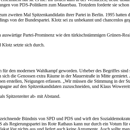
rungen von PDS-Politikern zum Mauerbau. Trotzdem forderte sie scho
 zum zweiten Mal Spitzenkandidatin ihrer Partei in Berlin. 1995 hatten
rdings von der Bundespartei. Klotz sei zu unbekannt und chancenlos 
ern auswärtige Partei-Prominenz wie den türkischstämmigen Grünen-R
d Klotz setzte sich durch.
für den modernen Wahlkampf geworden. Urheber des Begriffes sind si
sich die Genossen extra Räume in der Mauerstraße in Mitte gemietet. 
gruppen erstellen, Neigungen erfassen. „Wir müssen die Stimmung in der
mpagne auf den Spitzenkandidaten zuzuschneiden, und Klaus Wowerei
ls Spitzenreiter ab- mit Abstand.
bzeichnende Bündnis von SPD und PDS und wirft den Sozialdemokraten
S als Regierungspartei ins Rote Rathaus kann nur durch ein Votum für
akat löst nichts aus und liefert auch keine Argumente. Auch sollte ma