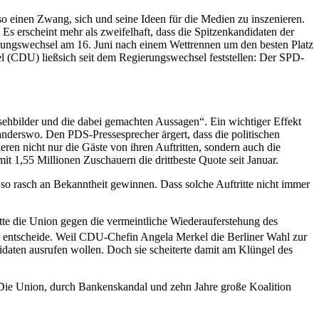
lso einen Zwang, sich und seine Ideen für die Medien zu inszenieren.
 Es erscheint mehr als zweifelhaft, dass die Spitzenkandidaten der
ungswechsel am 16. Juni nach einem Wettrennen um den besten Platz
 (CDU) ließsich seit dem Regierungswechsel feststellen: Der SPD-
sehbilder und die dabei gemachten Aussagen“. Ein wichtiger Effekt
 anderswo. Den PDS-Pressesprecher ärgert, dass die politischen
en nicht nur die Gäste von ihren Auftritten, sondern auch die
t 1,55 Millionen Zuschauern die drittbeste Quote seit Januar.
o rasch an Bekanntheit gewinnen. Dass solche Auftritte nicht immer
te die Union gegen die vermeintliche Wiederauferstehung des
ds entscheide. Weil CDU-Chefin Angela Merkel die Berliner Wahl zur
daten ausrufen wollen. Doch sie scheiterte damit am Klüngel des
Die Union, durch Bankenskandal und zehn Jahre große Koalition