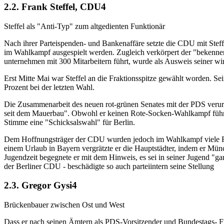
2.2. Frank Steffel, CDU4
Steffel als "Anti-Typ" zum altgedienten Funktionär
Nach ihrer Parteispenden- und Bankenaffäre setzte die CDU mit Steff
im Wahlkampf ausgespielt werden. Zugleich verkörpert der "bekennen
unternehmen mit 300 Mitarbeitern führt, wurde als Ausweis seiner wi
Erst Mitte Mai war Steffel an die Fraktionsspitze gewählt worden. S
Prozent bei der letzten Wahl.
Die Zusammenarbeit des neuen rot-grünen Senates mit der PDS verurte
seit dem Mauerbau". Obwohl er keinen Rote-Socken-Wahlkampf führe
Stimme eine "Schicksalswahl" für Berlin.
Dem Hoffnungsträger der CDU wurden jedoch im Wahlkampf viele Feh
einem Urlaub in Bayern vergrätzte er die Hauptstädter, indem er Mün
Jugendzeit begegnete er mit dem Hinweis, es sei in seiner Jugend "
der Berliner CDU - beschädigte so auch parteiintern seine Stellung
2.3. Gregor Gysi4
Brückenbauer zwischen Ost und West
Dass er nach seinen Ämtern als PDS-Vorsitzender und Bundestags- Fra