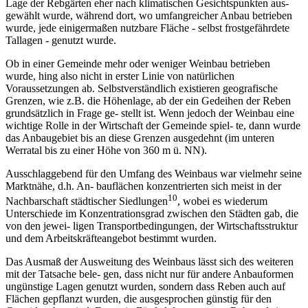
Lage der Rebgärten eher nach klimatischen Gesichtspunkten aus-
gewählt wurde, während dort, wo umfangreicher Anbau betrieben
wurde, jede einigermaßen nutzbare Fläche - selbst frostgefährdete
Tallagen - genutzt wurde.
Ob in einer Gemeinde mehr oder weniger Weinbau betrieben
wurde, hing also nicht in erster Linie von natürlichen
Voraussetzungen ab. Selbstverständlich existieren geografische
Grenzen, wie z.B. die Höhenlage, ab der ein Gedeihen der Reben
grundsätzlich in Frage ge- stellt ist. Wenn jedoch der Weinbau eine
wichtige Rolle in der Wirtschaft der Gemeinde spiel- te, dann wurde
das Anbaugebiet bis an diese Grenzen ausgedehnt (im unteren
Werratal bis zu einer Höhe von 360 m ü. NN).
Ausschlaggebend für den Umfang des Weinbaus war vielmehr seine
Marktnähe, d.h. An- bauflächen konzentrierten sich meist in der
10
Nachbarschaft städtischer Siedlungen
, wobei es wiederum
Unterschiede im Konzentrationsgrad zwischen den Städten gab, die
von den jewei- ligen Transportbedingungen, der Wirtschaftsstruktur
und dem Arbeitskräfteangebot bestimmt wurden.
Das Ausmaß der Ausweitung des Weinbaus lässt sich des weiteren
mit der Tatsache bele- gen, dass nicht nur für andere Anbauformen
ungünstige Lagen genutzt wurden, sondern dass Reben auch auf
Flächen gepflanzt wurden, die ausgesprochen günstig für den