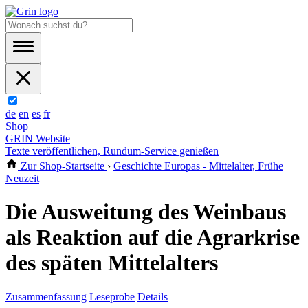
de
en
es
fr
Shop
GRIN Website
Texte veröffentlichen, Rundum-Service genießen
Zur Shop-Startseite
›
Geschichte Europas - Mittelalter, Frühe
Neuzeit
Die Ausweitung des Weinbaus
als Reaktion auf die Agrarkrise
des späten Mittelalters
Zusammenfassung
Leseprobe
Details