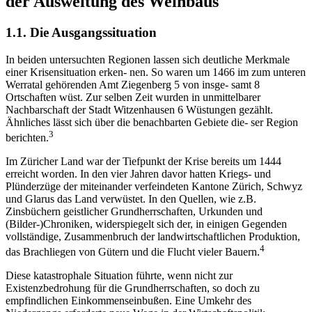
der Ausweitung des Weinbaus
1.1. Die Ausgangssituation
In beiden untersuchten Regionen lassen sich deutliche Merkmale
einer Krisensituation erken- nen. So waren um 1466 im zum unteren
Werratal gehörenden Amt Ziegenberg 5 von insge- samt 8
Ortschaften wüst. Zur selben Zeit wurden in unmittelbarer
Nachbarschaft der Stadt Witzenhausen 6 Wüstungen gezählt.
Ähnliches lässt sich über die benachbarten Gebiete die- ser Region
3
berichten.
Im Züricher Land war der Tiefpunkt der Krise bereits um 1444
erreicht worden. In den vier Jahren davor hatten Kriegs- und
Plünderzüge der miteinander verfeindeten Kantone Zürich, Schwyz
und Glarus das Land verwüstet. In den Quellen, wie z.B.
Zinsbüchern geistlicher Grundherrschaften, Urkunden und
(Bilder-)Chroniken, widerspiegelt sich der, in einigen Gegenden
vollständige, Zusammenbruch der landwirtschaftlichen Produktion,
4
das Brachliegen von Gütern und die Flucht vieler Bauern.
Diese katastrophale Situation führte, wenn nicht zur
Existenzbedrohung für die Grundherrschaften, so doch zu
empfindlichen Einkommenseinbußen. Eine Umkehr des