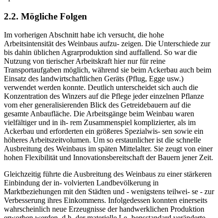
2.2. Mögliche Folgen
Im vorherigen Abschnitt habe ich versucht, die hohe
Arbeitsintensität des Weinbaus aufzu- zeigen. Die Unterschiede zur
bis dahin üblichen Agrarproduktion sind auffallend. So war die
Nutzung von tierischer Arbeitskraft hier nur für reine
Transportaufgaben möglich, während sie beim Ackerbau auch beim
Einsatz des landwirtschaftlichen Geräts (Pflug, Egge usw.)
verwendet werden konnte. Deutlich unterscheidet sich auch die
Konzentration des Winzers auf die Pflege jeder einzelnen Pflanze
vom eher generalisierenden Blick des Getreidebauern auf die
gesamte Anbaufläche. Die Arbeitsgänge beim Weinbau waren
vielfältiger und in ih- rem Zusammenspiel komplizierter, als im
Ackerbau und erforderten ein größeres Spezialwis- sen sowie ein
höheres Arbeitszeitvolumen. Um so erstaunlicher ist die schnelle
Ausbreitung des Weinbaus im späten Mittelalter. Sie zeugt von einer
hohen Flexibilität und Innovationsbereitschaft der Bauern jener Zeit.
Gleichzeitig führte die Ausbreitung des Weinbaus zu einer stärkeren
Einbindung der in- volvierten Landbevölkerung in
Marktbeziehungen mit den Städten und - wenigstens teilwei- se - zur
Verbesserung ihres Einkommens. Infolgedessen konnten einerseits
wahrscheinlich neue Erzeugnisse der handwerklichen Produktion
erworben werden, d.h. der materielle Le- bensstandard veränderte