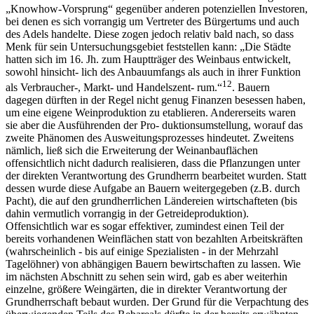
„Knowhow-Vorsprung“ gegenüber anderen potenziellen Investoren,
bei denen es sich vorrangig um Vertreter des Bürgertums und auch
des Adels handelte. Diese zogen jedoch relativ bald nach, so dass
Menk für sein Untersuchungsgebiet feststellen kann: „Die Städte
hatten sich im 16. Jh. zum Hauptträger des Weinbaus entwickelt,
sowohl hinsicht- lich des Anbauumfangs als auch in ihrer Funktion
12
als Verbraucher-, Markt- und Handelszent- rum.“
. Bauern
dagegen dürften in der Regel nicht genug Finanzen besessen haben,
um eine eigene Weinproduktion zu etablieren. Andererseits waren
sie aber die Ausführenden der Pro- duktionsumstellung, worauf das
zweite Phänomen des Ausweitungsprozesses hindeutet. Zweitens
nämlich, ließ sich die Erweiterung der Weinanbauflächen
offensichtlich nicht dadurch realisieren, dass die Pflanzungen unter
der direkten Verantwortung des Grundherrn bearbeitet wurden. Statt
dessen wurde diese Aufgabe an Bauern weitergegeben (z.B. durch
Pacht), die auf den grundherrlichen Ländereien wirtschafteten (bis
dahin vermutlich vorrangig in der Getreideproduktion).
Offensichtlich war es sogar effektiver, zumindest einen Teil der
bereits vorhandenen Weinflächen statt von bezahlten Arbeitskräften
(wahrscheinlich - bis auf einige Spezialisten - in der Mehrzahl
Tagelöhner) von abhängigen Bauern bewirtschaften zu lassen. Wie
im nächsten Abschnitt zu sehen sein wird, gab es aber weiterhin
einzelne, größere Weingärten, die in direkter Verantwortung der
Grundherrschaft bebaut wurden. Der Grund für die Verpachtung des