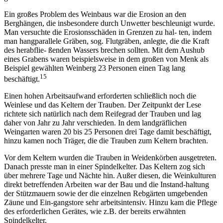
Ein großes Problem des Weinbaus war die Erosion an den
Berghängen, die insbesondere durch Unwetter beschleunigt wurde.
Man versuchte die Erosionsschäden in Grenzen zu hal- ten, indem
man hangparallele Gräben, sog. Flutgräben, anlegte, die die Kraft
des herabflie- ßenden Wassers brechen sollten. Mit dem Aushub
eines Grabens waren beispielsweise in dem großen von Menk als
Beispiel gewählten Weinberg 23 Personen einen Tag lang
15
beschäftigt.
Einen hohen Arbeitsaufwand erforderten schließlich noch die
Weinlese und das Keltern der Trauben. Der Zeitpunkt der Lese
richtete sich natürlich nach dem Reifegrad der Trauben und lag
daher von Jahr zu Jahr verschieden. In dem landgräflichen
Weingarten waren 20 bis 25 Personen drei Tage damit beschäftigt,
hinzu kamen noch Träger, die die Trauben zum Keltern brachten.
Vor dem Keltern wurden die Trauben in Weidenkörben ausgetreten.
Danach presste man in einer Spindelkelter. Das Keltern zog sich
über mehrere Tage und Nächte hin. Außer diesen, die Weinkulturen
direkt betreffenden Arbeiten war der Bau und die Instand-haltung
der Stützmauern sowie der die einzelnen Rebgärten umgebenden
Zäune und Ein-gangstore sehr arbeitsintensiv. Hinzu kam die Pflege
des erforderlichen Gerätes, wie z.B. der bereits erwähnten
Spindelkelter.