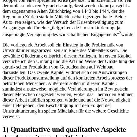
Köppel von einer speziellen Krise (die aber wahrscheinlich als Teil
der umfassende- ren Agrarkrise aufgefasst werden kann) ausgeht -
dem sogenannten Alten Zürichkrieg von 1440 bis 1444, der die
Region um Zürich stark in Mitleidenschaft gezogen hatte. Beide
Auto- ren zeigen, wie der Versuch der Krisenbewältigung zum
Ausgangspunkt für eine „tiefgreifen- de Umstrukturierung, ja
2
ausgeprägte Verlagerung des wirtschaftlichen Engagements“
wurde.
Die vorliegende Arbeit soll ein Einstieg in die Problematik von
Umstrukturierungsprozes- sen am Ende des Mittelalters sein. Die
gewählte Gliederung entspricht diesem Anliegen. Im ersten Kapitel
versuche ich den Umfang und die Art und Weise der Umstellung der
agrari- schen Produktion von Getreideanbau auf Weinbau
darzustellen. Das zweite Kapitel widmet sich den Auswirkungen
dieser Produktionsumstellung auf den konkreten Arbeitsprozess der
betroffenen Menschen. Außerdem sollen in diesem Kapitel,
zumindest ansatzweise, mögliche Veränderungen im Bewusstsein
dieser Menschen dargestellt werden, wobei das Thema den Rahmen
dieser Arbeit natürlich sprengen würde und auf die Notwendigkeit
einer tiefergehen- den Beschäftigung mit den Folgen der
Umstrukturierung im späten Mittelalter für die weitere Geschichte
verweist.
1) Quantitative und qualitative Aspekte