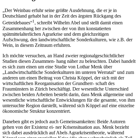
„Der Weinbau erfuhr seine größte Ausdehnung, die er je in
Deutschland gehabt hat in der Zeit des ärgsten Rückgang des
1
Getreidebaues“
, schreibt Wilhelm Abel und stellt damit einen
Zusammenhang her zwischen der von ihm konstatierten
spätmittelalterlichen Agrarkrise und dem gleichzeitigen
Aufschwung, den landwirtschaftliche Sonderkulturen, wie z.B. der
Wein, in diesem Zeitraum erfuhren.
Ich möchte versuchen, an Hand zweier regionalgeschichtlicher
Studien diesen Zusammen- hang näher zu beleuchten. Dabei handelt
es sich zum einen um eine Studie von Lothar Menk über
„Landwirtschaftliche Sonderkulturen im unteren Werratal“ und zum
anderen um einen Beitrag von Christa Köppel, der sich mit der
wirtschaftlichen Reorganisation der Grundherr- schaft des
Fraumünsters in Zürich beschäftigt. Der wesentliche Unterschied
zwischen beiden Arbeiten besteht darin, dass Menk allgemeine und
wesentliche wirtschaftliche Entwicklungen für die gesamte, von ihm
untersuchte Region darstellt, während sich Köppel auf eine einzelne
ökonomische Struktur konzentriert.
Daneben gibt es jedoch auch Gemeinsamkeiten: Beide Autoren
gehen von der Existenz ei- ner Krisensituation aus. Menk bezieht
sich dabei ausdrücklich auf Abels Agrarkrisentheorie, während