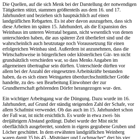
Die Quellen, auf die sich Menk bei der Darstellung der notwendigen
Tätigkeiten stützt, stammen größtenteils aus dem 16. und 17.
Jahrhundert und beziehen sich hauptsächlich auf einen
landgräflichen Rebgarten. Es ist aber davon auszugehen, dass sich
diese Arbeiten im späten 15. Jahrhundert, als die Expansion des
Weinbaus im unteren Werratal begann, nicht wesentlich von denen
unterschieden haben, die aus späterer Zeit überliefert sind und die
wahrscheinlich auch heutzutage noch Voraussetzung für einen
erfolgreichen Weinbau sind. Außerdem ist anzunehmen, dass die
Wirtschaftsweise in bürgerlichen oder klösterlichen Gär- ten nicht
grundsätzlich verschieden war, so dass Menks Angaben im
allgemeinen übertragbar sein dürften. Unterschiede dürften vor
allem bei der Anzahl der eingesetzten Arbeitskräfte bestanden
haben, da es sich einen Weingarten überdurchschnittlicher Größe
handelte, zu des- sen Bearbeitung Einwohner der zur
Grundherrschaft gehörenden Dörfer herangezogen wur- den.
Ein wichtiger Arbeitsgang war die Düngung. Dazu wurde im 16.
Jahrhundert, auf Grund der ständig steigenden Zahl der Schafe, vor
allem Schafmist verwendet. Ob das auch im 15. Jahrhundert schon
der Fall war, ist nicht ersichtlich. Es wurde in etwa zwei- bis
dreijährigem Abstand gedüngt. Dabei wurde der Mist nicht
oberflächlich ausgebreitet, sondern in eigens gegrabene Gruben und
Löcher geschüttet. In dem erwähnten landgräflichen Weinberg
waren damit 35 bis 45 „Mistträger und Lochmacher“ drei bis vier