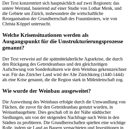
Der Text konzentriert sich hauptsächlich auf zwei Regionen: das
untere Werratal, basierend auf einer Studie von Lothar Menk, und
die Gebiete um Zürich, insbesondere die wirtschaftliche
Reorganisation der Grundherrschaft des Fraumünsters, wie von
Christa Köppel untersucht.
Welche Krisensituationen werden als
Ausgangspunkt für die Umstrukturierungsprozesse
genannt?
Der Text verweist auf die spätmittelalterliche Agrarkrise, die durch
den Rückgang des Getreideanbaus und den gleichzeitigen
Aufschwung von Sonderkulturen wie dem Weinbau gekennzeichnet
war. Für das Züricher Land wird der Alte Zürichkrieg (1440-1444)
als eine Krise genannt, die die Region stark in Mitleidenschaft zog.
Wie wurde der Weinbau ausgeweitet?
Die Ausweitung des Weinbaus erfolgte durch die Umwandlung von
Flächen, die zuvor für den Getreideanbau genutzt wurden, in
Weinanbaugebiete. Dies geschah oft in der Nähe städtischer
Siedlungen, um von der steigenden Nachfrage nach Wein in den
Städten zu profitieren. Die Grundherrschaften spielten eine wichtige
Rolle, indem sie Land an Bauern verpachteten und Investitionen in