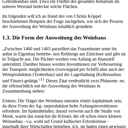
Getreideanbau sind. Etwa ein Fünftel des gesamten Rebareals im
unteren Werratal bedeckte solche Flächen.
Im folgenden will ich an Hand des von Christa Köppel
beschriebenen Beispiels der Frage nachgehen, wie sich der Prozess
der Ausweitung des Weinbaus inhaltlich gestaltete.
1.3. Die Form der Ausweitung des Weinbaus
„Zwischen 1460 und 1465 parzelliert das Fraumünster seine bis
anhin in Eigenbau betriebe- nen Rebberge am Zürichsee und gibt sie
in Teilpacht aus. Die Pächter werden von Anfang an finanziell
unterstützt. Darüber hinaus werden Investitionen zur Verbesserung
der Transport- möglichkeiten (vorwiegend per Schiff) aber auch der
Weinproduktion (Trottenbau) und der Lagerhaltung (Kellerausbau
11
und Fässer) getätigt.“
Dieses Zitat verdeutlicht zwei Phänome- ne,
die offensichtlich mit der Ausweitung des Weinbaus in
Zusammenhang stehen:
Erstens: Die Träger des Weinbaus mussten relativ kapitalstark sein,
da diese Form der Ag- rarproduktion hohe Anfangsinvestitionen
erforderte. Im Spätmittelalter, darauf verweist auch die Studie von
Menk, waren das zunächst die Klöster, die oft schon einen kleinen
Weinanbau - v.a. wohl auf Grund kultischer Erfordernisse -
innerhalb ihrer Wirtschaften betrieben, d.h. sie hatten einen gewissen