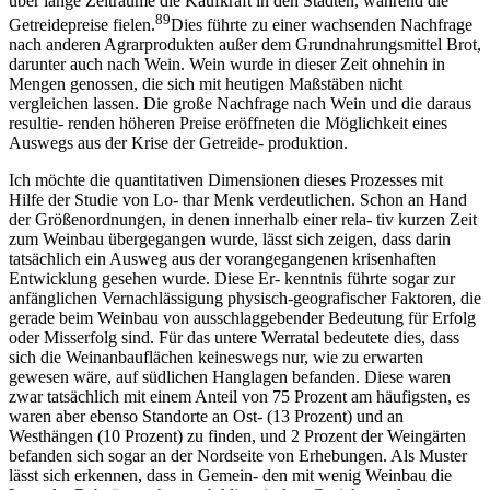
über lange Zeiträume die Kaufkraft in den Städten, während die
8
9
Getreidepreise fielen.
Dies führte zu einer wachsenden Nachfrage
nach anderen Agrarprodukten außer dem Grundnahrungsmittel Brot,
darunter auch nach Wein. Wein wurde in dieser Zeit ohnehin in
Mengen genossen, die sich mit heutigen Maßstäben nicht
vergleichen lassen. Die große Nachfrage nach Wein und die daraus
resultie- renden höheren Preise eröffneten die Möglichkeit eines
Auswegs aus der Krise der Getreide- produktion.
Ich möchte die quantitativen Dimensionen dieses Prozesses mit
Hilfe der Studie von Lo- thar Menk verdeutlichen. Schon an Hand
der Größenordnungen, in denen innerhalb einer rela- tiv kurzen Zeit
zum Weinbau übergegangen wurde, lässt sich zeigen, dass darin
tatsächlich ein Ausweg aus der vorangegangenen krisenhaften
Entwicklung gesehen wurde. Diese Er- kenntnis führte sogar zur
anfänglichen Vernachlässigung physisch-geografischer Faktoren, die
gerade beim Weinbau von ausschlaggebender Bedeutung für Erfolg
oder Misserfolg sind. Für das untere Werratal bedeutete dies, dass
sich die Weinanbauflächen keineswegs nur, wie zu erwarten
gewesen wäre, auf südlichen Hanglagen befanden. Diese waren
zwar tatsächlich mit einem Anteil von 75 Prozent am häufigsten, es
waren aber ebenso Standorte an Ost- (13 Prozent) und an
Westhängen (10 Prozent) zu finden, und 2 Prozent der Weingärten
befanden sich sogar an der Nordseite von Erhebungen. Als Muster
lässt sich erkennen, dass in Gemein- den mit wenig Weinbau die