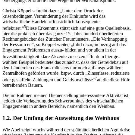
Niedergangs erforderte neue Wege in der Wirtschaftspolitik.
Christa Köppel schreibt dazu: „Unter dem Druck der
krisenbedingten Verminderung der Einkünfte wird das
wirtschaftliche Handeln offensichtlich konsequenter
5
reflektiert.“
Diese Erkenntnis stützt sich auf eine gute Quellenbasis,
hier die praktisch über das ganze 15. Jahr- hundert überlieferten
Rechnungsbücher des Züricher Fraumünsters. „Die Verknappung
der Ressourcen“, so Köppel weiter, „führt dazu, in bezug auf das
Engagement Präferenzen auszu- bilden und vor allem in der
6
Investitionstätigkeit klare Akzente zu setzen.“
In dem hier ge-
wählten Beispiel bedeutete das zunächst, dass der Getreidebau auf
den Ländereien des Frau- münsters nur noch auf ausgewählten
Zentralhöfen gefördert wurde, bspw. durch „Zinserlasse, reduzierte
7
oder gestaffelte Zahlungen und Geldvorschüsse“
an die diese Höfe
betreibenden Bauern.
Die im Rahmen meiner Themenstellung interessantere Aktivität ist
jedoch die Verlagerung des Schwerpunktes des wirtschaftlichen
Engagements in andere Bereiche, namentlich den Weinbau.
1.2. Der Umfang der Ausweitung des Weinbaus
Wie Abel zeigt, wuchs während der spätmittelalterlichen Agrarkrise