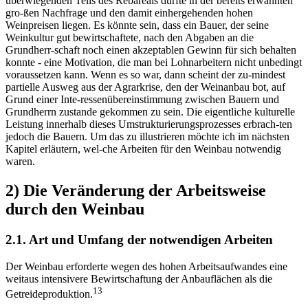
überwiegenden Teils des Rebareals dürfte in der bereits erwähnten
gro-ßen Nachfrage und den damit einhergehenden hohen
Weinpreisen liegen. Es könnte sein, dass ein Bauer, der seine
Weinkultur gut bewirtschaftete, nach den Abgaben an die
Grundherr-schaft noch einen akzeptablen Gewinn für sich behalten
konnte - eine Motivation, die man bei Lohnarbeitern nicht unbedingt
voraussetzen kann. Wenn es so war, dann scheint der zu-mindest
partielle Ausweg aus der Agrarkrise, den der Weinanbau bot, auf
Grund einer Inte-ressenübereinstimmung zwischen Bauern und
Grundherrn zustande gekommen zu sein. Die eigentliche kulturelle
Leistung innerhalb dieses Umstrukturierungsprozesses erbrach-ten
jedoch die Bauern. Um das zu illustrieren möchte ich im nächsten
Kapitel erläutern, wel-che Arbeiten für den Weinbau notwendig
waren.
2) Die Veränderung der Arbeitsweise
durch den Weinbau
2.1. Art und Umfang der notwendigen Arbeiten
Der Weinbau erforderte wegen des hohen Arbeitsaufwandes eine
weitaus intensivere Bewirtschaftung der Anbauflächen als die
13
Getreideproduktion.