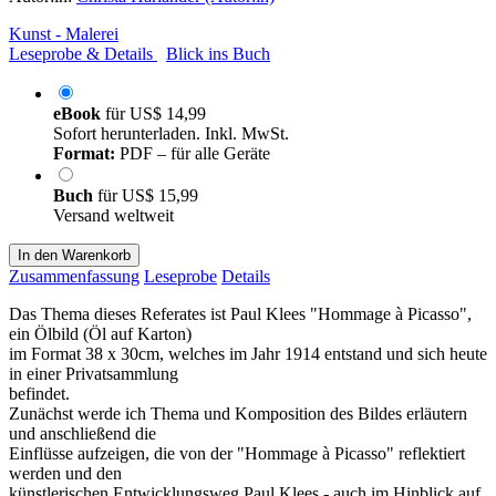
Kunst - Malerei
Leseprobe & Details
Blick ins Buch
eBook
für
US$ 14,99
Sofort herunterladen. Inkl. MwSt.
Format:
PDF – für alle Geräte
Buch
für
US$ 15,99
Versand weltweit
In den Warenkorb
Zusammenfassung
Leseprobe
Details
Das Thema dieses Referates ist Paul Klees "Hommage à Picasso",
ein Ölbild (Öl auf Karton)
im Format 38 x 30cm, welches im Jahr 1914 entstand und sich heute
in einer Privatsammlung
befindet.
Zunächst werde ich Thema und Komposition des Bildes erläutern
und anschließend die
Einflüsse aufzeigen, die von der "Hommage à Picasso" reflektiert
werden und den
künstlerischen Entwicklungsweg Paul Klees - auch im Hinblick auf