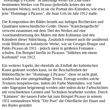
"Hommage à Picasso" ist allerdings weder ein Zitat eines
bestimmten Werkes von Picasso (jedenfalls keines der mir
bekannten Werke), noch ist sie ein Portrait des Künstlers, wie etwa
jene "Hommage à Picasso", die Juan Gris im Jahr 1912 malte.
Die Komposition des Bildes besteht aus farbigen Rechtecken und
Quadraten unterschiedlicher Größe. Dieses "Kästchengeflecht"
verweist zusammen mit dem Titel des Werkes auf eine
Auseinandersetzung des Malers mit dem Kubismus und den
Künstlern dieser Stilrichtung. Zusätzlich erinnert auch die annähernd
ovale Bildform an kubistische Werke, wie sie Georges Braque und
Pablo Picasso ab 1911 - jedoch meist in größeren Formaten -
schufen. Ein Beispiel hierfür ist Picassos "Stilleben mit einem
Korbstuhl" von 1912.
Ein weiterer Aspekt, der ebenfalls als Einfluß der kubistischen
Kunst gedeutet werden kann, ist die Beschaffenheit der
Bildoberfläche der "Hommage à Picasso": diese ist nicht glatt,
sondern hat eine unregelmäßige Textur. Erzeugt werden solche
Texturen beispielsweise, indem der Farbe Materialien, wie Sand
oder Sägespäne beigemengt werden oder indem dicke Farbschichten
mit verschiedenen Geräten und Techniken bearbeitet werden. Durch
"Kämmen" der nassen Farbe hat zum Beispiel Picasso in seinem
1911 entstandenen Werk "Der Poet" die Oberfläche der Haare und
des Bartes gestaltet.