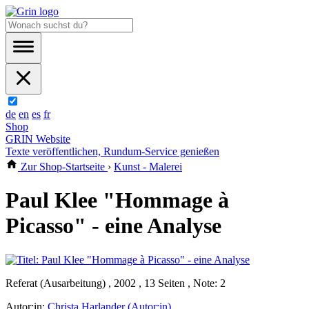
de
en
es
fr
Shop
GRIN Website
Texte veröffentlichen, Rundum-Service genießen
Zur Shop-Startseite
›
Kunst - Malerei
Paul Klee "Hommage à
Picasso" - eine Analyse
Referat (Ausarbeitung) , 2002 , 13 Seiten , Note: 2
Autor:in:
Christa Harlander (Autor:in)