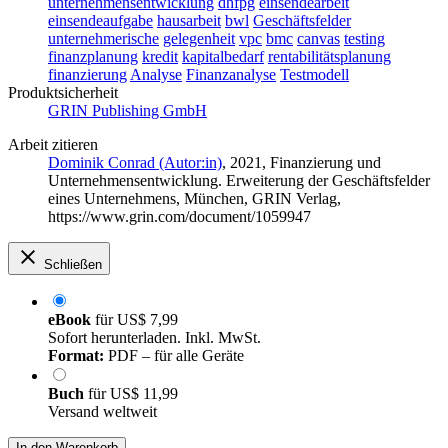
unternehmensentwicklung
dhfpg
einsendearbeit
einsendeaufgabe
hausarbeit
bwl
Geschäftsfelder
unternehmerische
gelegenheit
vpc
bmc
canvas
testing
finanzplanung
kredit
kapitalbedarf
rentabilitätsplanung
finanzierung
Analyse
Finanzanalyse
Testmodell
Produktsicherheit
GRIN Publishing GmbH
Arbeit zitieren
Dominik Conrad (Autor:in)
, 2021, Finanzierung und
Unternehmensentwicklung. Erweiterung der Geschäftsfelder
eines Unternehmens, München, GRIN Verlag,
https://www.grin.com/document/1059947
Schließen
eBook
für
US$ 7,99
Sofort herunterladen. Inkl. MwSt.
Format:
PDF – für alle Geräte
Buch
für
US$ 11,99
Versand weltweit
In den Warenkorb