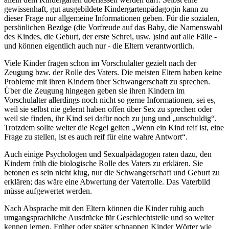
gewissenhaft, gut ausgebildete Kindergartenpädagogin kann zu
dieser Frage nur allgemeine Informationen geben. Für die sozialen,
persönlichen Bezüge (die Vorfreude auf das Baby, die Namenswahl
des Kindes, die Geburt, der erste Schrei, usw. )sind auf alle Fälle -
und können eigentlich auch nur - die Eltern verantwortlich.
Viele Kinder fragen schon im Vorschulalter gezielt nach der
Zeugung bzw. der Rolle des Vaters. Die meisten Eltern haben keine
Probleme mit ihren Kindern über Schwangerschaft zu sprechen.
Über die Zeugung hingegen geben sie ihren Kindern im
Vorschulalter allerdings noch nicht so gerne Informationen, sei es,
weil sie selbst nie gelernt haben offen über Sex zu sprechen oder
weil sie finden, ihr Kind sei dafür noch zu jung und „unschuldig“.
Trotzdem sollte weiter die Regel gelten „Wenn ein Kind reif ist, eine
Frage zu stellen, ist es auch reif für eine wahre Antwort“.
Auch einige Psychologen und Sexualpädagogen raten dazu, den
Kindern früh die biologische Rolle des Vaters zu erklären. Sie
betonen es sein nicht klug, nur die Schwangerschaft und Geburt zu
erklären; das wäre eine Abwertung der Vaterrolle. Das Vaterbild
müsse aufgewertet werden.
Nach Absprache mit den Eltern können die Kinder ruhig auch
umgangsprachliche Ausdrücke für Geschlechtsteile und so weiter
kennen lernen. Früher oder später schnappen Kinder Wörter wie