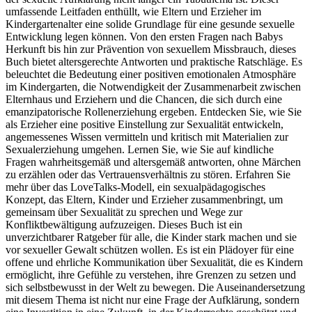
umfassende Leitfaden enthüllt, wie Eltern und Erzieher im
Kindergartenalter eine solide Grundlage für eine gesunde sexuelle
Entwicklung legen können. Von den ersten Fragen nach Babys
Herkunft bis hin zur Prävention von sexuellem Missbrauch, dieses
Buch bietet altersgerechte Antworten und praktische Ratschläge. Es
beleuchtet die Bedeutung einer positiven emotionalen Atmosphäre
im Kindergarten, die Notwendigkeit der Zusammenarbeit zwischen
Elternhaus und Erziehern und die Chancen, die sich durch eine
emanzipatorische Rollenerziehung ergeben. Entdecken Sie, wie Sie
als Erzieher eine positive Einstellung zur Sexualität entwickeln,
angemessenes Wissen vermitteln und kritisch mit Materialien zur
Sexualerziehung umgehen. Lernen Sie, wie Sie auf kindliche
Fragen wahrheitsgemäß und altersgemäß antworten, ohne Märchen
zu erzählen oder das Vertrauensverhältnis zu stören. Erfahren Sie
mehr über das LoveTalks-Modell, ein sexualpädagogisches
Konzept, das Eltern, Kinder und Erzieher zusammenbringt, um
gemeinsam über Sexualität zu sprechen und Wege zur
Konfliktbewältigung aufzuzeigen. Dieses Buch ist ein
unverzichtbarer Ratgeber für alle, die Kinder stark machen und sie
vor sexueller Gewalt schützen wollen. Es ist ein Plädoyer für eine
offene und ehrliche Kommunikation über Sexualität, die es Kindern
ermöglicht, ihre Gefühle zu verstehen, ihre Grenzen zu setzen und
sich selbstbewusst in der Welt zu bewegen. Die Auseinandersetzung
mit diesem Thema ist nicht nur eine Frage der Aufklärung, sondern