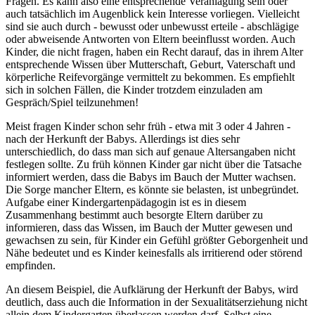
Fragen. Es kann also eine entsprechende Veranlagung sein oder
auch tatsächlich im Augenblick kein Interesse vorliegen. Vielleicht
sind sie auch durch - bewusst oder unbewusst erteile - abschlägige
oder abweisende Antworten von Eltern beeinflusst worden. Auch
Kinder, die nicht fragen, haben ein Recht darauf, das in ihrem Alter
entsprechende Wissen über Mutterschaft, Geburt, Vaterschaft und
körperliche Reifevorgänge vermittelt zu bekommen. Es empfiehlt
sich in solchen Fällen, die Kinder trotzdem einzuladen am
Gespräch/Spiel teilzunehmen!
Meist fragen Kinder schon sehr früh - etwa mit 3 oder 4 Jahren -
nach der Herkunft der Babys. Allerdings ist dies sehr
unterschiedlich, do dass man sich auf genaue Altersangaben nicht
festlegen sollte. Zu früh können Kinder gar nicht über die Tatsache
informiert werden, dass die Babys im Bauch der Mutter wachsen.
Die Sorge mancher Eltern, es könnte sie belasten, ist unbegründet.
Aufgabe einer Kindergartenpädagogin ist es in diesem
Zusammenhang bestimmt auch besorgte Eltern darüber zu
informieren, dass das Wissen, im Bauch der Mutter gewesen und
gewachsen zu sein, für Kinder ein Gefühl größter Geborgenheit und
Nähe bedeutet und es Kinder keinesfalls als irritierend oder störend
empfinden.
An diesem Beispiel, die Aufklärung der Herkunft der Babys, wird
deutlich, dass auch die Information in der Sexualitätserziehung nicht
allein dem Kindergarten überlassen werden darf. Selbst eine