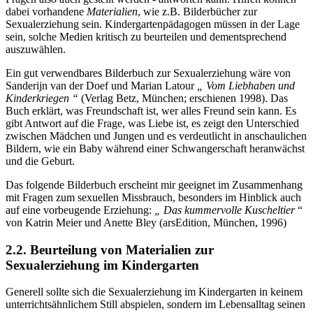
dabei vorhandene
Materialien
, wie z.B. Bilderbücher zur
Sexualerziehung sein. Kindergartenpädagogen müssen in der Lage
sein, solche Medien kritisch zu beurteilen und dementsprechend
auszuwählen.
Ein gut verwendbares Bilderbuch zur Sexualerziehung wäre von
Sanderijn van der Doef und Marian Latour
„ Vom Liebhaben und
Kinderkriegen “
(Verlag Betz, München; erschienen 1998). Das
Buch erklärt, was Freundschaft ist, wer alles Freund sein kann. Es
gibt Antwort auf die Frage, was Liebe ist, es zeigt den Unterschied
zwischen Mädchen und Jungen und es verdeutlicht in anschaulichen
Bildern, wie ein Baby während einer Schwangerschaft heranwächst
und die Geburt.
Das folgende Bilderbuch erscheint mir geeignet im Zusammenhang
mit Fragen zum sexuellen Missbrauch, besonders im Hinblick auch
auf eine vorbeugende Erziehung:
„ Das kummervolle Kuscheltier
“
von Katrin Meier und Anette Bley (arsEdition, München, 1996)
2.2. Beurteilung von Materialien zur
Sexualerziehung im Kindergarten
Generell sollte sich die Sexualerziehung im Kindergarten in keinem
unterrichtsähnlichem Still abspielen, sondern im Lebensalltag seinen