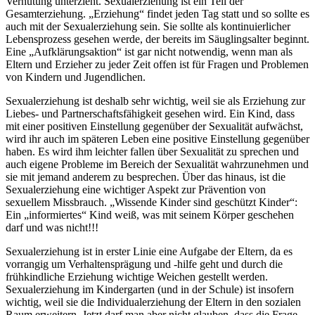
Verhütung unterzieht. Sexualerziehung ist ein Teil der
Gesamterziehung. „Erziehung“ findet jeden Tag statt und so sollte es
auch mit der Sexualerziehung sein. Sie sollte als kontinuierlicher
Lebensprozess gesehen werde, der bereits im Säuglingsalter beginnt.
Eine „Aufklärungsaktion“ ist gar nicht notwendig, wenn man als
Eltern und Erzieher zu jeder Zeit offen ist für Fragen und Problemen
von Kindern und Jugendlichen.
Sexualerziehung ist deshalb sehr wichtig, weil sie als Erziehung zur
Liebes- und Partnerschaftsfähigkeit gesehen wird. Ein Kind, dass
mit einer positiven Einstellung gegenüber der Sexualität aufwächst,
wird ihr auch im späteren Leben eine positive Einstellung gegenüber
haben. Es wird ihm leichter fallen über Sexualität zu sprechen und
auch eigene Probleme im Bereich der Sexualität wahrzunehmen und
sie mit jemand anderem zu besprechen. Über das hinaus, ist die
Sexualerziehung eine wichtiger Aspekt zur Prävention von
sexuellem Missbrauch. „Wissende Kinder sind geschützt Kinder“:
Ein „informiertes“ Kind weiß, was mit seinem Körper geschehen
darf und was nicht!!!
Sexualerziehung ist in erster Linie eine Aufgabe der Eltern, da es
vorrangig um Verhaltensprägung und -hilfe geht und durch die
frühkindliche Erziehung wichtige Weichen gestellt werden.
Sexualerziehung im Kindergarten (und in der Schule) ist insofern
wichtig, weil sie die Individualerziehung der Eltern in den sozialen
Raum erweitern. Jetzt darf man aber nicht glauben, dass die Frage