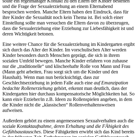
sollte ein regelmäßiger Kontakt zu den Eltern der Kinder bestehen
und die Frage der Sexualerziehung an einem Elternabend
besprochen werden. Manche Eltern haben den Eindruck, dass für
ihre Kinder die Sexualität noch kein Thema ist. Bei solch einer
Einstellung sollte man versuchen die Eltern davon zu überzeugen,
dass die Sexualerziehung eine Erziehung zur Liebesfähigkeit ist und
deren Wichtigkeit betonen.
Eine weitere Chance für die Sexualerziehung im Kindergarten ergibt
sich durch das Alter der Kinder. Im vorschulischen Alter werden
Kinder besonders durch Menschen geprägt, die sich in ihrem
sozialen Umfeld bewegen. Manche Kinder erfahren von zuhause
nur die „traditionelle“ und klischeehafte Rolle von Mann und Frau
(Mann geht arbeiten, Frau sorgt sich um die Kinder und den
Haushalt). Wenn man nun berücksichtigt, dass zur
Geschlechtserziehung in jedem Falle auch eine
auf Emanzipation
bedachte Rollenerziehung
gehört, erkennt man deutlich, dass der
Kindergarten hier durchaus kompensatorische Möglichkeiten hat. So
kann ein/e Erzieher/in z.B. Ideen zu Rollenspielen angeben, in dem
die Kinder nicht die „klassischen“ Rollenverhaltensweisen
aufweisen.
Außerdem gehört zu einem angemessenen Sexualverhalten auch die
soziale
Kontaktaufnahme, deren Erhaltung und die FÄhigkeit des
Gefühlsaustausches
. Diese Fähigkeiten erwirbt sich das Kind bereits