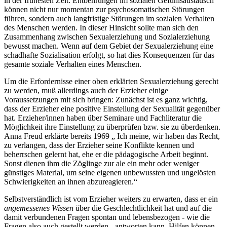
in der frühesten Zeit. Entbehrungen im sozialen Gefühlsaustausch
können nicht nur momentan zur psychosomatischen Störungen
führen, sondern auch langfristige Störungen im sozialen Verhalten
des Menschen werden. In dieser Hinsicht sollte man sich den
Zusammenhang zwischen Sexualerziehung und Sozialerziehung
bewusst machen. Wenn auf dem Gebiet der Sexualerziehung eine
schadhafte Sozialisation erfolgt, so hat dies Konsequenzen für das
gesamte soziale Verhalten eines Menschen.
Um die Erfordernisse einer oben erklärten Sexualerziehung gerecht
zu werden, muß allerdings auch der Erzieher einige
Voraussetzungen mit sich bringen: Zunächst ist es ganz wichtig,
dass der Erzieher eine positive Einstellung der Sexualität gegenüber
hat. Erzieher/innen haben über Seminare und Fachliteratur die
Möglichkeit ihre Einstellung zu überprüfen bzw. sie zu überdenken.
Anna Freud erklärte bereits 1969 „ Ich meine, wir haben das Recht,
zu verlangen, dass der Erzieher seine Konflikte kennen und
beherrschen gelernt hat, ehe er die pädagogische Arbeit beginnt.
Sonst dienen ihm die Zöglinge zur ale ein mehr oder weniger
günstiges Material, um seine eigenen unbewussten und ungelösten
Schwierigkeiten an ihnen abzureagieren.“
Selbstverständlich ist vom Erzieher weiters zu erwarten, dass er ein
angemessenes Wissen
über die Geschlechtlichkeit hat und auf die
damit verbundenen Fragen spontan und lebensbezogen - wie die
Fragen also auch gestellt werden - antworten kann. Hilfen können