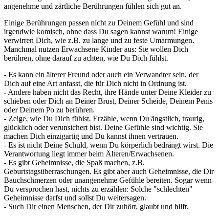
angenehme und zärtliche Berührungen fühlen sich gut an.
Einige Berührungen passen nicht zu Deinem Gefühl und sind
irgendwie komisch, ohne dass Du sagen kannst warum! Einige
verwirren Dich, wie z.B. zu lange und zu feste Umarmungen.
Manchmal nutzen Erwachsene Kinder aus: Sie wollen Dich
berühren, ohne darauf zu achten, wie Du Dich fühlst.
- Es kann ein älterer Freund oder auch ein Verwandter sein, der
Dich auf eine Art anfasst, die für Dich nicht in Ordnung ist.
- Andere haben nicht das Recht, ihre Hände unter Deine Kleider zu
schieben oder Dich an Deiner Brust, Deiner Scheide, Deinem Penis
oder Deinem Po zu berühren.
- Zeige, wie Du Dich fühlst. Erzähle, wenn Du ängstlich, traurig,
glücklich oder verunsichert bist. Deine Gefühle sind wichtig. Sie
machen Dich einzigartig und Du kannst ihnen vertrauen.
- Es ist nicht Deine Schuld, wenn Du körperlich bedrängt wirst. Die
Verantwortung liegt immer beim Älteren/Erwachsenen.
- Es gibt Geheimnisse, die Spaß machen, z.B.
Geburtstagsüberraschungen. Es gibt aber auch Geheimnisse, die Dir
Bauchschmerzen oder unangenehme Gefühle bereiten. Sogar wenn
Du versprochen hast, nichts zu erzählen: Solche "schlechten"
Geheimnisse darfst und sollst Du weitersagen.
- Such Dir einen Menschen, der Dir zuhört, glaubt und hilft.