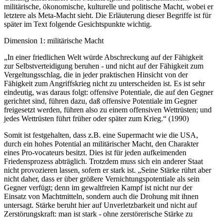
militärische, ökonomische, kulturelle und politische Macht, wobei er
letztere als Meta-Macht sieht. Die Erläuterung dieser Begriffe ist für
später im Text folgende Gesichtspunkte wichtig.
Dimension 1: militärische Macht
„In einer friedlichen Welt würde Abschreckung auf der Fähigkeit
zur Selbstverteidigung beruhen - und nicht auf der Fähigkeit zum
Vergeltungsschlag, die in jeder praktischen Hinsicht von der
Fähigkeit zum Angriffskrieg nicht zu unterscheiden ist. Es ist sehr
eindeutig, was daraus folgt: offensive Potentiale, die auf den Gegner
gerichtet sind, führen dazu, daß offensive Potentiale im Gegner
freigesetzt werden, führen also zu einem offensiven Wettrüsten; und
jedes Wettrüsten führt früher oder später zum Krieg.“ (1990)
Somit ist festgehalten, dass z.B. eine Supermacht wie die USA,
durch ein hohes Potential an militärischer Macht, den Charakter
eines Pro-vocateurs besitzt. Dies ist für jeden aufkeimenden
Friedensprozess abträglich. Trotzdem muss sich ein anderer Staat
nicht provozieren lassen, sofern er stark ist. „Seine Stärke rührt aber
nicht daher, dass er über größere Vernichtungspotentiale als sein
Gegner verfügt; denn im gewaltfreien Kampf ist nicht nur der
Einsatz von Machtmitteln, sondern auch die Drohung mit ihnen
untersagt. Stärke beruht hier auf Unverletzbarkeit und nicht auf
Zerstörungskraft: man ist stark - ohne zerstörerische Stärke zu