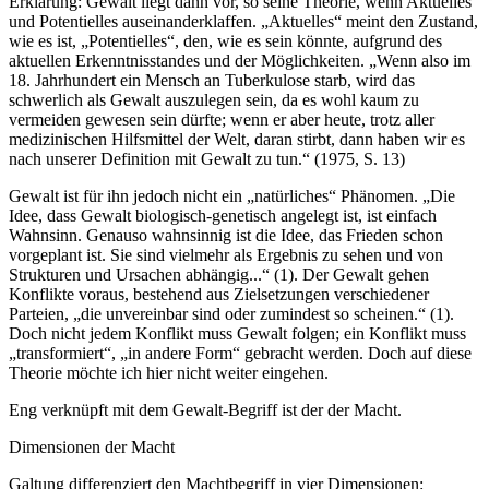
Erklärung: Gewalt liegt dann vor, so seine Theorie, wenn Aktuelles
und Potentielles auseinanderklaffen. „Aktuelles“ meint den Zustand,
wie es ist, „Potentielles“, den, wie es sein könnte, aufgrund des
aktuellen Erkenntnisstandes und der Möglichkeiten. „Wenn also im
18. Jahrhundert ein Mensch an Tuberkulose starb, wird das
schwerlich als Gewalt auszulegen sein, da es wohl kaum zu
vermeiden gewesen sein dürfte; wenn er aber heute, trotz aller
medizinischen Hilfsmittel der Welt, daran stirbt, dann haben wir es
nach unserer Definition mit Gewalt zu tun.“ (1975, S. 13)
Gewalt ist für ihn jedoch nicht ein „natürliches“ Phänomen. „Die
Idee, dass Gewalt biologisch-genetisch angelegt ist, ist einfach
Wahnsinn. Genauso wahnsinnig ist die Idee, das Frieden schon
vorgeplant ist. Sie sind vielmehr als Ergebnis zu sehen und von
Strukturen und Ursachen abhängig...“ (1). Der Gewalt gehen
Konflikte voraus, bestehend aus Zielsetzungen verschiedener
Parteien, „die unvereinbar sind oder zumindest so scheinen.“ (1).
Doch nicht jedem Konflikt muss Gewalt folgen; ein Konflikt muss
„transformiert“, „in andere Form“ gebracht werden. Doch auf diese
Theorie möchte ich hier nicht weiter eingehen.
Eng verknüpft mit dem Gewalt-Begriff ist der der Macht.
Dimensionen der Macht
Galtung differenziert den Machtbegriff in vier Dimensionen: