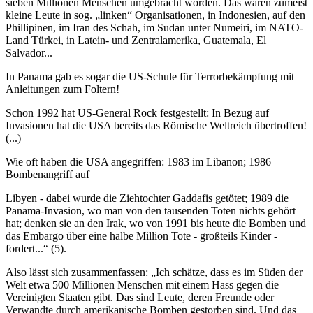
sieben Millionen Menschen umgebracht worden. Das waren zumeist
kleine Leute in sog. „linken“ Organisationen, in Indonesien, auf den
Phillipinen, im Iran des Schah, im Sudan unter Numeiri, im NATO-
Land Türkei, in Latein- und Zentralamerika, Guatemala, El
Salvador...
In Panama gab es sogar die US-Schule für Terrorbekämpfung mit
Anleitungen zum Foltern!
Schon 1992 hat US-General Rock festgestellt: In Bezug auf
Invasionen hat die USA bereits das Römische Weltreich übertroffen!
(...)
Wie oft haben die USA angegriffen: 1983 im Libanon; 1986
Bombenangriff auf
Libyen - dabei wurde die Ziehtochter Gaddafis getötet; 1989 die
Panama-Invasion, wo man von den tausenden Toten nichts gehört
hat; denken sie an den Irak, wo von 1991 bis heute die Bomben und
das Embargo über eine halbe Million Tote - großteils Kinder -
fordert...“ (5).
Also lässt sich zusammenfassen: „Ich schätze, dass es im Süden der
Welt etwa 500 Millionen Menschen mit einem Hass gegen die
Vereinigten Staaten gibt. Das sind Leute, deren Freunde oder
Verwandte durch amerikanische Bomben gestorben sind. Und das