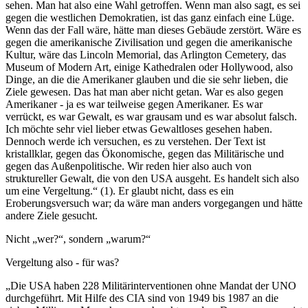
sehen. Man hat also eine Wahl getroffen. Wenn man also sagt, es sei
gegen die westlichen Demokratien, ist das ganz einfach eine Lüge.
Wenn das der Fall wäre, hätte man dieses Gebäude zerstört. Wäre es
gegen die amerikanische Zivilisation und gegen die amerikanische
Kultur, wäre das Lincoln Memorial, das Arlington Cemetery, das
Museum of Modern Art, einige Kathedralen oder Hollywood, also
Dinge, an die die Amerikaner glauben und die sie sehr lieben, die
Ziele gewesen. Das hat man aber nicht getan. War es also gegen
Amerikaner - ja es war teilweise gegen Amerikaner. Es war
verrückt, es war Gewalt, es war grausam und es war absolut falsch.
Ich möchte sehr viel lieber etwas Gewaltloses gesehen haben.
Dennoch werde ich versuchen, es zu verstehen. Der Text ist
kristallklar, gegen das Ökonomische, gegen das Militärische und
gegen das Außenpolitische. Wir reden hier also auch von
struktureller Gewalt, die von den USA ausgeht. Es handelt sich also
um eine Vergeltung.“ (1). Er glaubt nicht, dass es ein
Eroberungsversuch war; da wäre man anders vorgegangen und hätte
andere Ziele gesucht.
Nicht „wer?“, sondern „warum?“
Vergeltung also - für was?
„Die USA haben 228 Militärinterventionen ohne Mandat der UNO
durchgeführt. Mit Hilfe des CIA sind von 1949 bis 1987 an die