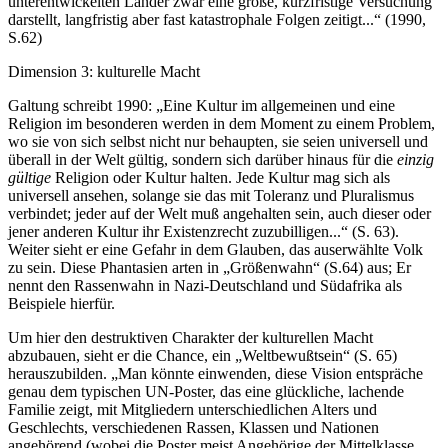
unterentwickelten Länder zwar eine große, kurzfristige Versuchung
darstellt, langfristig aber fast katastrophale Folgen zeitigt...“ (1990,
S.62)
Dimension 3: kulturelle Macht
Galtung schreibt 1990: „Eine Kultur im allgemeinen und eine
Religion im besonderen werden in dem Moment zu einem Problem,
wo sie von sich selbst nicht nur behaupten, sie seien universell und
überall in der Welt gültig, sondern sich darüber hinaus für die
einzig
gültige
Religion oder Kultur halten. Jede Kultur mag sich als
universell ansehen, solange sie das mit Toleranz und Pluralismus
verbindet; jeder auf der Welt muß angehalten sein, auch dieser oder
jener anderen Kultur ihr Existenzrecht zuzubilligen...“ (S. 63).
Weiter sieht er eine Gefahr in dem Glauben, das auserwählte Volk
zu sein. Diese Phantasien arten in „Größenwahn“ (S.64) aus; Er
nennt den Rassenwahn in Nazi-Deutschland und Südafrika als
Beispiele hierfür.
Um hier den destruktiven Charakter der kulturellen Macht
abzubauen, sieht er die Chance, ein „Weltbewußtsein“ (S. 65)
herauszubilden. „Man könnte einwenden, diese Vision entspräche
genau dem typischen UN-Poster, das eine glückliche, lachende
Familie zeigt, mit Mitgliedern unterschiedlichen Alters und
Geschlechts, verschiedenen Rassen, Klassen und Nationen
angehörend (wobei die Poster meist Angehörige der Mittelklasse