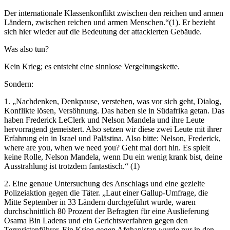
Der internationale Klassenkonflikt zwischen den reichen und armen
Ländern, zwischen reichen und armen Menschen.“(1). Er bezieht
sich hier wieder auf die Bedeutung der attackierten Gebäude.
Was also tun?
Kein Krieg; es entsteht eine sinnlose Vergeltungskette.
Sondern:
1. „Nachdenken, Denkpause, verstehen, was vor sich geht, Dialog,
Konflikte lösen, Versöhnung. Das haben sie in Südafrika getan. Das
haben Frederick LeClerk und Nelson Mandela und ihre Leute
hervorragend gemeistert. Also setzen wir diese zwei Leute mit ihrer
Erfahrung ein in Israel und Palästina. Also bitte: Nelson, Frederick,
where are you, when we need you? Geht mal dort hin. Es spielt
keine Rolle, Nelson Mandela, wenn Du ein wenig krank bist, deine
Ausstrahlung ist trotzdem fantastisch.“ (1)
2. Eine genaue Untersuchung des Anschlags und eine gezielte
Polizeiaktion gegen die Täter. „Laut einer Gallup-Umfrage, die
Mitte September in 33 Ländern durchgeführt wurde, waren
durchschnittlich 80 Prozent der Befragten für eine Auslieferung
Osama Bin Ladens und ein Gerichtsverfahren gegen den
Terroristenführer. Ein Krieg gegen Afghanistan wurde nur in den