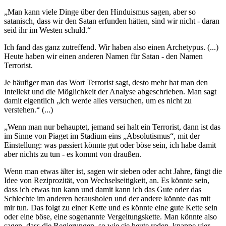
„Man kann viele Dinge über den Hinduismus sagen, aber so
satanisch, dass wir den Satan erfunden hätten, sind wir nicht - daran
seid ihr im Westen schuld.“
Ich fand das ganz zutreffend. Wir haben also einen Archetypus. (...)
Heute haben wir einen anderen Namen für Satan - den Namen
Terrorist.
Je häufiger man das Wort Terrorist sagt, desto mehr hat man den
Intellekt und die Möglichkeit der Analyse abgeschrieben. Man sagt
damit eigentlich „ich werde alles versuchen, um es nicht zu
verstehen.“ (...)
„Wenn man nur behauptet, jemand sei halt ein Terrorist, dann ist das
im Sinne von Piaget im Stadium eins „Absolutismus“, mit der
Einstellung: was passiert könnte gut oder böse sein, ich habe damit
aber nichts zu tun - es kommt von draußen.
Wenn man etwas älter ist, sagen wir sieben oder acht Jahre, fängt die
Idee von Reziprozität, von Wechselseitigkeit, an. Es könnte sein,
dass ich etwas tun kann und damit kann ich das Gute oder das
Schlechte im anderen herausholen und der andere könnte das mit
mir tun. Das folgt zu einer Kette und es könnte eine gute Kette sein
oder eine böse, eine sogenannte Vergeltungskette. Man könnte also
sagen, dass die Regierungen, so wie sie heute reden, knappe vier