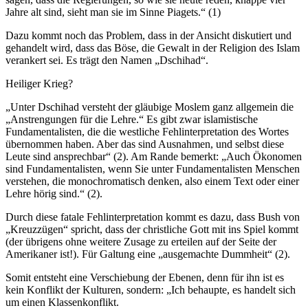
Jahre alt sind, sieht man sie im Sinne Piagets.“ (1)
Dazu kommt noch das Problem, dass in der Ansicht diskutiert und
gehandelt wird, dass das Böse, die Gewalt in der Religion des Islam
verankert sei. Es trägt den Namen „Dschihad“.
Heiliger Krieg?
„Unter Dschihad versteht der gläubige Moslem ganz allgemein die
„Anstrengungen für die Lehre.“ Es gibt zwar islamistische
Fundamentalisten, die die westliche Fehlinterpretation des Wortes
übernommen haben. Aber das sind Ausnahmen, und selbst diese
Leute sind ansprechbar“ (2). Am Rande bemerkt: „Auch Ökonomen
sind Fundamentalisten, wenn Sie unter Fundamentalisten Menschen
verstehen, die monochromatisch denken, also einem Text oder einer
Lehre hörig sind.“ (2).
Durch diese fatale Fehlinterpretation kommt es dazu, dass Bush von
„Kreuzzügen“ spricht, dass der christliche Gott mit ins Spiel kommt
(der übrigens ohne weitere Zusage zu erteilen auf der Seite der
Amerikaner ist!). Für Galtung eine „ausgemachte Dummheit“ (2).
Somit entsteht eine Verschiebung der Ebenen, denn für ihn ist es
kein Konflikt der Kulturen, sondern: „Ich behaupte, es handelt sich
um einen Klassenkonflikt.