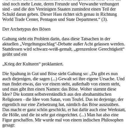
sind noch mehr Leute, deren Freunde und Verwandte verhungert
sind - und die den Vereinigten Staaten zumindest einen Teil der
Schuld daran geben. Dieser Hass richtet sich genau in Richtung
World Trade Center, Pentagon und State Department.“ (3).
Der Archetypus des Bösen
Galtung sieht ein Problem darin, dass diese Tatsachen in der
aktuellen „Vergeltungsschlag“-Debatte außer Acht gelassen werden.
Stattdessen wird schwarz-weiß-gemalt, „grenzenlose Gerechtigkeit“
geübt und ein
„Krieg der Kulturen“ proklamiert.
Die Spaltung in Gut und Böse sieht Galtung so: „Da gibt es nun
auch diejenigen, die sagen (...) Gewalt sei ihre eigene Ursache. Und
man findet etwas, das vor einem steht, außerhalb von einem steht,
und man gibt ihm einen Namen: das Böse. Woher stammt diese
Idee? Die kommt selbstverständlich aus den abrahamitischen
Religionen - die Idee vom Satan, vom Teufel. Das ist derjenige, der
eigentlich nur eine Zielsetzung hat, nämlich das Böse auszuüben.
Das macht er ganz schön geschickt, er hat dafür auch eine Werkstatt,
die Hölle, und die ist sehr gut eingerichtet. (...) Man hat also eine
Figur geschaffen. Mir wurde mal von einem indischen Philosophen
gesagt: