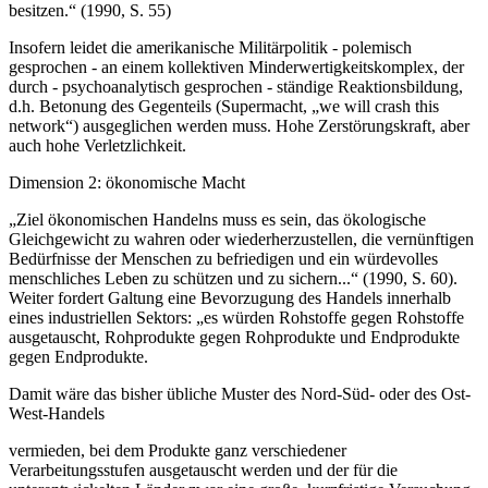
besitzen.“ (1990, S. 55)
Insofern leidet die amerikanische Militärpolitik - polemisch
gesprochen - an einem kollektiven Minderwertigkeitskomplex, der
durch - psychoanalytisch gesprochen - ständige Reaktionsbildung,
d.h. Betonung des Gegenteils (Supermacht, „we will crash this
network“) ausgeglichen werden muss. Hohe Zerstörungskraft, aber
auch hohe Verletzlichkeit.
Dimension 2: ökonomische Macht
„Ziel ökonomischen Handelns muss es sein, das ökologische
Gleichgewicht zu wahren oder wiederherzustellen, die vernünftigen
Bedürfnisse der Menschen zu befriedigen und ein würdevolles
menschliches Leben zu schützen und zu sichern...“ (1990, S. 60).
Weiter fordert Galtung eine Bevorzugung des Handels innerhalb
eines industriellen Sektors: „es würden Rohstoffe gegen Rohstoffe
ausgetauscht, Rohprodukte gegen Rohprodukte und Endprodukte
gegen Endprodukte.
Damit wäre das bisher übliche Muster des Nord-Süd- oder des Ost-
West-Handels
vermieden, bei dem Produkte ganz verschiedener
Verarbeitungsstufen ausgetauscht werden und der für die