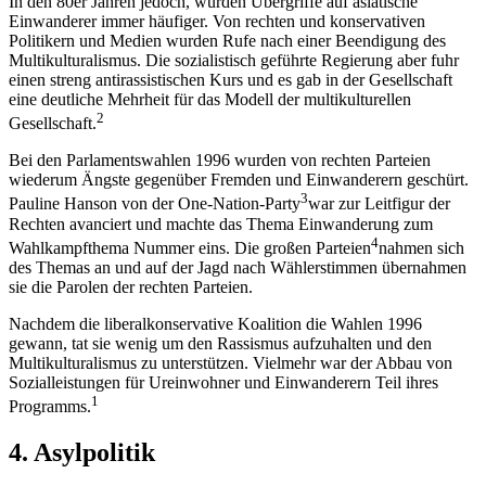
In den 80er Jahren jedoch, wurden Übergriffe auf asiatische
Einwanderer immer häufiger. Von rechten und konservativen
Politikern und Medien wurden Rufe nach einer Beendigung des
Multikulturalismus. Die sozialistisch geführte Regierung aber fuhr
einen streng antirassistischen Kurs und es gab in der Gesellschaft
eine deutliche Mehrheit für das Modell der multikulturellen
2
Gesellschaft.
Bei den Parlamentswahlen 1996 wurden von rechten Parteien
wiederum Ängste gegenüber Fremden und Einwanderern geschürt.
3
Pauline Hanson von der One-Nation-Party
war zur Leitfigur der
Rechten avanciert und machte das Thema Einwanderung zum
4
Wahlkampfthema Nummer eins. Die großen Parteien
nahmen sich
des Themas an und auf der Jagd nach Wählerstimmen übernahmen
sie die Parolen der rechten Parteien.
Nachdem die liberalkonservative Koalition die Wahlen 1996
gewann, tat sie wenig um den Rassismus aufzuhalten und den
Multikulturalismus zu unterstützen. Vielmehr war der Abbau von
Sozialleistungen für Ureinwohner und Einwanderern Teil ihres
1
Programms.
4. Asylpolitik