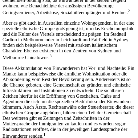
Gemeinden-bildung statt, da Einwanderer in der selben Gegend
wohnen, wie Benachteiligte der ansässigen Bevölkerung:
2
Geringverdiener, Arbeitslose, Sozialhilfeempfänger und Rentner.
Aber es gibt auch in Australien einzelne Wohngegenden, in der eine
spezielle ethnische Gruppe groß genug ist, um das Erscheinungsbild
und die Kultur des Viertels entscheidend zu prägen. Im Stadtteil
Carlton in Melbourne oder in Leichhardt und Fairfield in Sydney
finden sich beispielsweise Viertel mit starkem italienischem
Charakter. Ebenso existieren in den Zentren von Sydney und
3
Melbourne Chinatowns.
Diese Akkumulation von Einwanderern hat Vor- und Nachteile: Ein
Manko kann beispielsweise die ärmliche Wohnsituation oder die
Ab-sonderung vom Rest der Bevölkerung sein. Andererseits ist so
die Chance geboten, eine Gemeinschaft zu gründen und ethnische
Infrastrukturen und Institutionen zu entwickeln. Die sichtbaren
Zeichen hierfür ist die Eröffnung von Geschäften, Cafes und
Agenturen die sich um die speziellen Bedürfnisse der Einwanderer
kümmern. Auch Ärzte, Rechtsanwälte oder Steuerberater, die dieser
ethnischen Gruppe angehören, bilden einen Teil der Gemeinschaft.
Des weiteren gibt es Zeitungen und Zeitschriften in der
Muttersprache der Immigranten zu kaufen und es wurden sogar
Radiostationen eröffnet, die in der jeweiligen Landessprache der
1
Einwanderer senden.