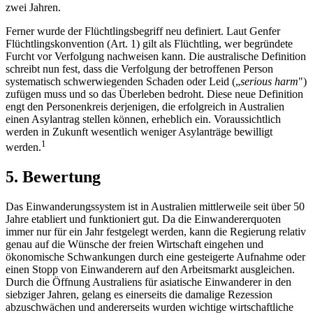
zwei Jahren.
Ferner wurde der Flüchtlingsbegriff neu definiert. Laut Genfer
Flüchtlingskonvention (Art. 1) gilt als Flüchtling, wer begründete
Furcht vor Verfolgung nachweisen kann. Die australische Definition
schreibt nun fest, dass die Verfolgung der betroffenen Person
systematisch schwerwiegenden Schaden oder Leid („
serious harm
")
zufügen muss und so das Überleben bedroht. Diese neue Definition
engt den Personenkreis derjenigen, die erfolgreich in Australien
einen Asylantrag stellen können, erheblich ein. Voraussichtlich
werden in Zukunft wesentlich weniger Asylanträge bewilligt
1
werden.
5. Bewertung
Das Einwanderungssystem ist in Australien mittlerweile seit über 50
Jahre etabliert und funktioniert gut. Da die Einwandererquoten
immer nur für ein Jahr festgelegt werden, kann die Regierung relativ
genau auf die Wünsche der freien Wirtschaft eingehen und
ökonomische Schwankungen durch eine gesteigerte Aufnahme oder
einen Stopp von Einwanderern auf den Arbeitsmarkt ausgleichen.
Durch die Öffnung Australiens für asiatische Einwanderer in den
siebziger Jahren, gelang es einerseits die damalige Rezession
abzuschwächen und andererseits wurden wichtige wirtschaftliche