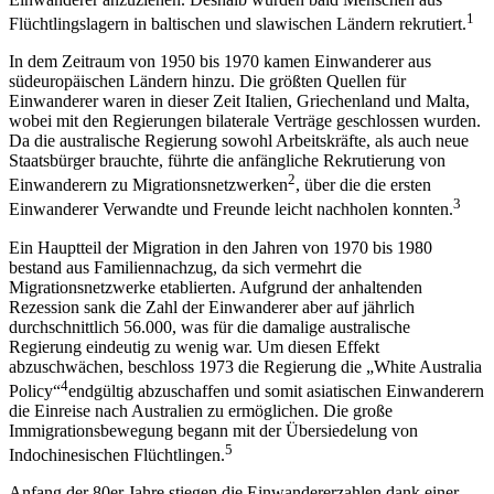
1
Flüchtlingslagern in baltischen und slawischen Ländern rekrutiert.
In dem Zeitraum von 1950 bis 1970 kamen Einwanderer aus
südeuropäischen Ländern hinzu. Die größten Quellen für
Einwanderer waren in dieser Zeit Italien, Griechenland und Malta,
wobei mit den Regierungen bilaterale Verträge geschlossen wurden.
Da die australische Regierung sowohl Arbeitskräfte, als auch neue
Staatsbürger brauchte, führte die anfängliche Rekrutierung von
2
Einwanderern zu Migrationsnetzwerken
, über die die ersten
3
Einwanderer Verwandte und Freunde leicht nachholen konnten.
Ein Hauptteil der Migration in den Jahren von 1970 bis 1980
bestand aus Familiennachzug, da sich vermehrt die
Migrationsnetzwerke etablierten. Aufgrund der anhaltenden
Rezession sank die Zahl der Einwanderer aber auf jährlich
durchschnittlich 56.000, was für die damalige australische
Regierung eindeutig zu wenig war. Um diesen Effekt
abzuschwächen, beschloss 1973 die Regierung die „White Australia
4
Policy“
endgültig abzuschaffen und somit asiatischen Einwanderern
die Einreise nach Australien zu ermöglichen. Die große
Immigrationsbewegung begann mit der Übersiedelung von
5
Indochinesischen Flüchtlingen.
Anfang der 80er Jahre stiegen die Einwandererzahlen dank einer