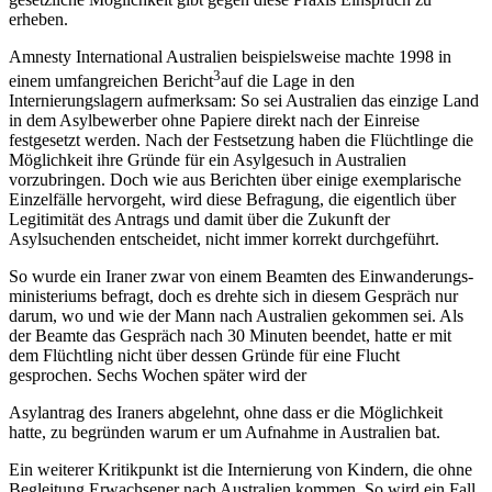
erheben.
Amnesty International Australien beispielsweise machte 1998 in
3
einem umfangreichen Bericht
auf die Lage in den
Internierungslagern aufmerksam: So sei Australien das einzige Land
in dem Asylbewerber ohne Papiere direkt nach der Einreise
festgesetzt werden. Nach der Festsetzung haben die Flüchtlinge die
Möglichkeit ihre Gründe für ein Asylgesuch in Australien
vorzubringen. Doch wie aus Berichten über einige exemplarische
Einzelfälle hervorgeht, wird diese Befragung, die eigentlich über
Legitimität des Antrags und damit über die Zukunft der
Asylsuchenden entscheidet, nicht immer korrekt durchgeführt.
So wurde ein Iraner zwar von einem Beamten des Einwanderungs-
ministeriums befragt, doch es drehte sich in diesem Gespräch nur
darum, wo und wie der Mann nach Australien gekommen sei. Als
der Beamte das Gespräch nach 30 Minuten beendet, hatte er mit
dem Flüchtling nicht über dessen Gründe für eine Flucht
gesprochen. Sechs Wochen später wird der
Asylantrag des Iraners abgelehnt, ohne dass er die Möglichkeit
hatte, zu begründen warum er um Aufnahme in Australien bat.
Ein weiterer Kritikpunkt ist die Internierung von Kindern, die ohne
Begleitung Erwachsener nach Australien kommen. So wird ein Fall