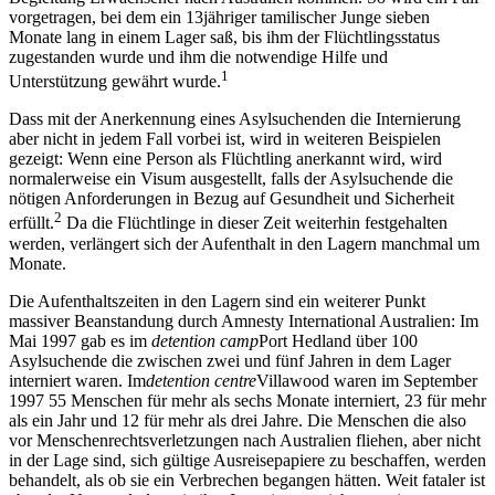
vorgetragen, bei dem ein 13jähriger tamilischer Junge sieben
Monate lang in einem Lager saß, bis ihm der Flüchtlingsstatus
zugestanden wurde und ihm die notwendige Hilfe und
1
Unterstützung gewährt wurde.
Dass mit der Anerkennung eines Asylsuchenden die Internierung
aber nicht in jedem Fall vorbei ist, wird in weiteren Beispielen
gezeigt: Wenn eine Person als Flüchtling anerkannt wird, wird
normalerweise ein Visum ausgestellt, falls der Asylsuchende die
nötigen Anforderungen in Bezug auf Gesundheit und Sicherheit
2
erfüllt.
Da die Flüchtlinge in dieser Zeit weiterhin festgehalten
werden, verlängert sich der Aufenthalt in den Lagern manchmal um
Monate.
Die Aufenthaltszeiten in den Lagern sind ein weiterer Punkt
massiver Beanstandung durch Amnesty International Australien: Im
Mai 1997 gab es im
detention camp
Port Hedland über 100
Asylsuchende die zwischen zwei und fünf Jahren in dem Lager
interniert waren. Im
detention centre
Villawood waren im September
1997 55 Menschen für mehr als sechs Monate interniert, 23 für mehr
als ein Jahr und 12 für mehr als drei Jahre. Die Menschen die also
vor Menschenrechtsverletzungen nach Australien fliehen, aber nicht
in der Lage sind, sich gültige Ausreisepapiere zu beschaffen, werden
behandelt, als ob sie ein Verbrechen begangen hätten. Weit fataler ist