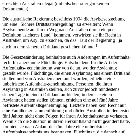
erreichten Australien illegal (mit falschen oder gar keinen
Dokumenten).
Die australische Regierung beschloss 1994 die Asylgesetzgebung
um eine „Sichere Drittstaatenregelung“ zu erweitern: Wenn
Asylsuchende auf ihrem Weg nach Australien durch ein per
Definition „sicheres Land“ kommen, verwirken sie ihr Recht in
Australien um Asyl zu ersuchen, da das - laut der Regierung - ja
1
auch in dem sicheren Drittland geschehen könnte.
Die Gesetzesänderung beinhaltete auch Änderungen im Aufenthalts-
recht für anerkannte Flüchtlinge. Entscheidend für die Art der
Aufenthalts- genehmigung war von da an, wo der Asylantrag
gestellt wurde. Flüchtlinge, die einen Asylantrag aus einem Drittland
stellten und von Australien anerkannt wurden, erhielten eine
unbefristete Aufenthalts-genehmigung. Personen, die ihren
Asylantrag in Australien stellten, sich zuvor jedoch mindestens
sieben Tage in einem Drittland aufhielten, in dem sie einen
Asylantrag hätten stellen können, erhielten eine auf fünf Jahre
befristete Aufenthaltsgenehmigung. Letztere haben kein Recht auf
eine Familien-zusammenführung und dürfen Australien in den ersten
fünf Jahren nicht ohne Folgen für ihren Aufenthaltsstatus verlassen.
Wenn sich die Situation in ihrem Herkunftsland nicht geändert hatte,
konnten sie nach Ablauf der fünf Jahre eine unbefristete
Aufenthaltsgenehmigung beantragen. Flüchtlinge, die danach auf