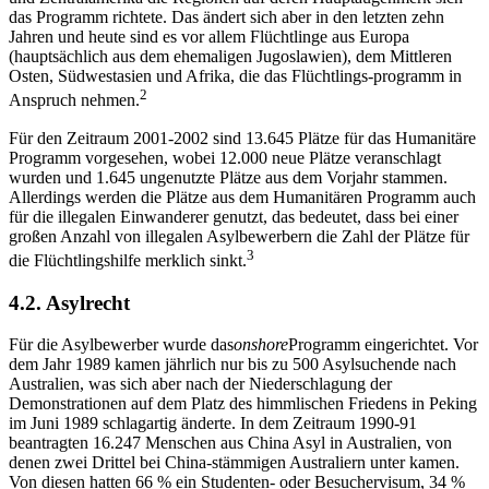
das Programm richtete. Das ändert sich aber in den letzten zehn
Jahren und heute sind es vor allem Flüchtlinge aus Europa
(hauptsächlich aus dem ehemaligen Jugoslawien), dem Mittleren
Osten, Südwestasien und Afrika, die das Flüchtlings-programm in
2
Anspruch nehmen.
Für den Zeitraum 2001-2002 sind 13.645 Plätze für das Humanitäre
Programm vorgesehen, wobei 12.000 neue Plätze veranschlagt
wurden und 1.645 ungenutzte Plätze aus dem Vorjahr stammen.
Allerdings werden die Plätze aus dem Humanitären Programm auch
für die illegalen Einwanderer genutzt, das bedeutet, dass bei einer
großen Anzahl von illegalen Asylbewerbern die Zahl der Plätze für
3
die Flüchtlingshilfe merklich sinkt.
4.2. Asylrecht
Für die Asylbewerber wurde das
onshore
Programm eingerichtet. Vor
dem Jahr 1989 kamen jährlich nur bis zu 500 Asylsuchende nach
Australien, was sich aber nach der Niederschlagung der
Demonstrationen auf dem Platz des himmlischen Friedens in Peking
im Juni 1989 schlagartig änderte. In dem Zeitraum 1990-91
beantragten 16.247 Menschen aus China Asyl in Australien, von
denen zwei Drittel bei China-stämmigen Australiern unter kamen.
Von diesen hatten 66 % ein Studenten- oder Besuchervisum, 34 %