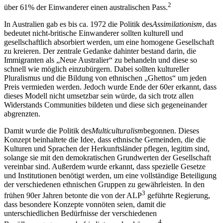
2
über 61% der Einwanderer einen australischen Pass.
In Australien gab es bis ca. 1972 die Politik des
Assimilationism
, das
bedeutet nicht-britische Einwanderer sollten kulturell und
gesellschaftlich absorbiert werden, um eine homogene Gesellschaft
zu kreieren. Der zentrale Gedanke dahinter bestand darin, die
Immigranten als „Neue Australier“ zu behandeln und diese so
schnell wie möglich einzubürgern. Dabei sollten kultureller
Pluralismus und die Bildung von ethnischen „Ghettos“ um jeden
Preis vermieden werden. Jedoch wurde Ende der 60er erkannt, dass
dieses Modell nicht umsetzbar sein würde, da sich trotz allen
Widerstands Communities bildeten und diese sich gegeneinander
abgrenzten.
Damit wurde die Politik des
Multiculturalism
begonnen. Dieses
Konzept beinhaltete die Idee, dass ethnische Gemeinden, die die
Kulturen und Sprachen der Herkunftsländer pflegen, legitim sind,
solange sie mit den demokratischen Grundwerten der Gesellschaft
vereinbar sind. Außerdem wurde erkannt, dass spezielle Gesetze
und Institutionen benötigt werden, um eine vollständige Beteiligung
der verschiedenen ethnischen Gruppen zu gewährleisten. In den
3
frühen 90er Jahren betonte die von der ALP
geführte Regierung,
dass besondere Konzepte vonnöten seien, damit die
unterschiedlichen Bedürfnisse der verschiedenen
4