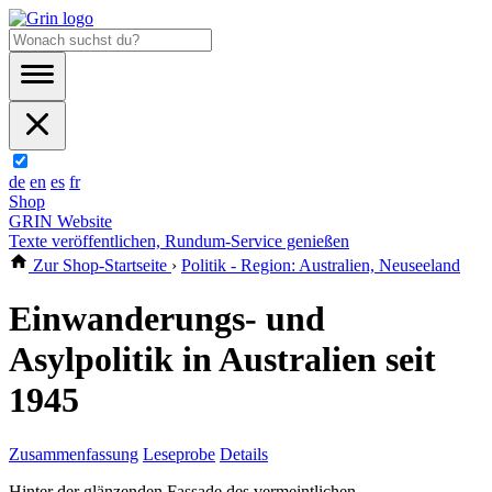
de
en
es
fr
Shop
GRIN Website
Texte veröffentlichen, Rundum-Service genießen
Zur Shop-Startseite
›
Politik - Region: Australien, Neuseeland
Einwanderungs- und
Asylpolitik in Australien seit
1945
Zusammenfassung
Leseprobe
Details
Hinter der glänzenden Fassade des vermeintlichen