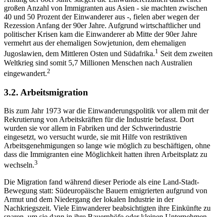
großen Anzahl von Immigranten aus Asien - sie machten zwischen
40 und 50 Prozent der Einwanderer aus -, fielen aber wegen der
Rezession Anfang der 90er Jahre. Aufgrund wirtschaftlicher und
politischer Krisen kam die Einwanderer ab Mitte der 90er Jahre
vermehrt aus der ehemaligen Sowjetunion, dem ehemaligen
1
Jugoslawien, dem Mittleren Osten und Südafrika.
Seit dem zweiten
Weltkrieg sind somit 5,7 Millionen Menschen nach Australien
2
eingewandert.
3.2. Arbeitsmigration
Bis zum Jahr 1973 war die Einwanderungspolitik vor allem mit der
Rekrutierung von Arbeitskräften für die Industrie befasst. Dort
wurden sie vor allem in Fabriken und der Schwerindustrie
eingesetzt, wo versucht wurde, sie mit Hilfe von restriktiven
Arbeitsgenehmigungen so lange wie möglich zu beschäftigen, ohne
dass die Immigranten eine Möglichkeit hatten ihren Arbeitsplatz zu
3
wechseln.
Die Migration fand während dieser Periode als eine Land-Stadt-
Bewegung statt: Südeuropäische Bauern emigrierten aufgrund von
Armut und dem Niedergang der lokalen Industrie in der
Nachkriegszeit. Viele Einwanderer beabsichtigten ihre Einkünfte zu
sparen, um sie dann in ihre Bauernhöfe oder kleinen Unternehmen