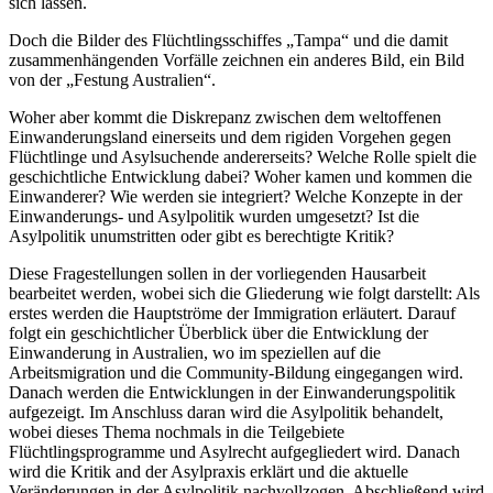
sich lassen.
Doch die Bilder des Flüchtlingsschiffes „Tampa“ und die damit
zusammenhängenden Vorfälle zeichnen ein anderes Bild, ein Bild
von der „Festung Australien“.
Woher aber kommt die Diskrepanz zwischen dem weltoffenen
Einwanderungsland einerseits und dem rigiden Vorgehen gegen
Flüchtlinge und Asylsuchende andererseits? Welche Rolle spielt die
geschichtliche Entwicklung dabei? Woher kamen und kommen die
Einwanderer? Wie werden sie integriert? Welche Konzepte in der
Einwanderungs- und Asylpolitik wurden umgesetzt? Ist die
Asylpolitik unumstritten oder gibt es berechtigte Kritik?
Diese Fragestellungen sollen in der vorliegenden Hausarbeit
bearbeitet werden, wobei sich die Gliederung wie folgt darstellt: Als
erstes werden die Hauptströme der Immigration erläutert. Darauf
folgt ein geschichtlicher Überblick über die Entwicklung der
Einwanderung in Australien, wo im speziellen auf die
Arbeitsmigration und die Community-Bildung eingegangen wird.
Danach werden die Entwicklungen in der Einwanderungspolitik
aufgezeigt. Im Anschluss daran wird die Asylpolitik behandelt,
wobei dieses Thema nochmals in die Teilgebiete
Flüchtlingsprogramme und Asylrecht aufgegliedert wird. Danach
wird die Kritik and der Asylpraxis erklärt und die aktuelle
Veränderungen in der Asylpolitik nachvollzogen. Abschließend wird