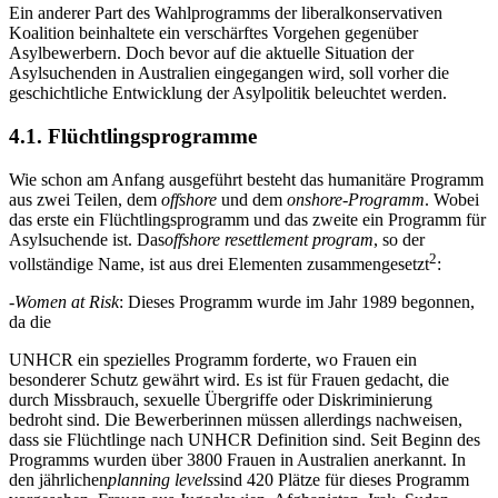
Ein anderer Part des Wahlprogramms der liberalkonservativen
Koalition beinhaltete ein verschärftes Vorgehen gegenüber
Asylbewerbern. Doch bevor auf die aktuelle Situation der
Asylsuchenden in Australien eingegangen wird, soll vorher die
geschichtliche Entwicklung der Asylpolitik beleuchtet werden.
4.1. Flüchtlingsprogramme
Wie schon am Anfang ausgeführt besteht das humanitäre Programm
aus zwei Teilen, dem
offshore
und dem
onshore-Programm
. Wobei
das erste ein Flüchtlingsprogramm und das zweite ein Programm für
Asylsuchende ist. Das
offshore resettlement program
, so der
2
vollständige Name, ist aus drei Elementen zusammengesetzt
:
-
Women at Risk
: Dieses Programm wurde im Jahr 1989 begonnen,
da die
UNHCR ein spezielles Programm forderte, wo Frauen ein
besonderer Schutz gewährt wird. Es ist für Frauen gedacht, die
durch Missbrauch, sexuelle Übergriffe oder Diskriminierung
bedroht sind. Die Bewerberinnen müssen allerdings nachweisen,
dass sie Flüchtlinge nach UNHCR Definition sind. Seit Beginn des
Programms wurden über 3800 Frauen in Australien anerkannt. In
den jährlichen
planning levels
sind 420 Plätze für dieses Programm