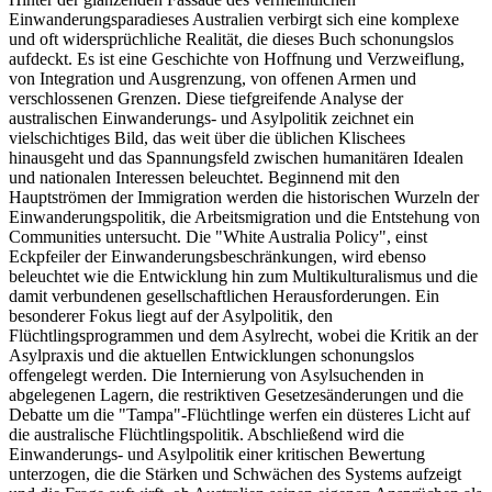
Einwanderungsparadieses Australien verbirgt sich eine komplexe
und oft widersprüchliche Realität, die dieses Buch schonungslos
aufdeckt. Es ist eine Geschichte von Hoffnung und Verzweiflung,
von Integration und Ausgrenzung, von offenen Armen und
verschlossenen Grenzen. Diese tiefgreifende Analyse der
australischen Einwanderungs- und Asylpolitik zeichnet ein
vielschichtiges Bild, das weit über die üblichen Klischees
hinausgeht und das Spannungsfeld zwischen humanitären Idealen
und nationalen Interessen beleuchtet. Beginnend mit den
Hauptströmen der Immigration werden die historischen Wurzeln der
Einwanderungspolitik, die Arbeitsmigration und die Entstehung von
Communities untersucht. Die "White Australia Policy", einst
Eckpfeiler der Einwanderungsbeschränkungen, wird ebenso
beleuchtet wie die Entwicklung hin zum Multikulturalismus und die
damit verbundenen gesellschaftlichen Herausforderungen. Ein
besonderer Fokus liegt auf der Asylpolitik, den
Flüchtlingsprogrammen und dem Asylrecht, wobei die Kritik an der
Asylpraxis und die aktuellen Entwicklungen schonungslos
offengelegt werden. Die Internierung von Asylsuchenden in
abgelegenen Lagern, die restriktiven Gesetzesänderungen und die
Debatte um die "Tampa"-Flüchtlinge werfen ein düsteres Licht auf
die australische Flüchtlingspolitik. Abschließend wird die
Einwanderungs- und Asylpolitik einer kritischen Bewertung
unterzogen, die die Stärken und Schwächen des Systems aufzeigt