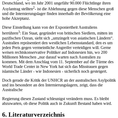
Deutschland, wo im Jahr 2001 ungefähr 90.000 Flüchtlinge ihren
2
Asylantrag stellten
- ist die Ablehnung gegen diese Menschen groß
und die Internierungslager finden innerhalb der Bevölkerung eine
hohe Akzeptanz.
Diese Einstellung kann von der Exponiertheit Australiens
3
herrühren
: Ein Staat, gegründet von britischen Siedlern, mitten im
pazifischen Ozean, sieht sich „umzingelt von asiatischen Ländern“.
Australien repräsentiert den westlichen Lebensstandard, den es um
jeden Preis gegen vermeintliche Angreifer verteidigen will. Gerne
weisen rechtskonservative Politiker auf Indonesien hin, wo 200
Millionen Menschen „nur darauf warten nach Australien zu
kommen. Mit dem Anschlag vom 11. September auf die Türme des
World Trade Center in New York hat sich das Misstrauen gegen
islamische Länder - wie Indonesien - sicherlich noch gesteigert.
Doch gerade die Kritik der UNHCR an der australischen Asylpolitik
und ins besondere an den Internierungslagern, zeigt, dass die
Australische
Regierung diesen Zustand schleunigst verändern muss. Es bleibt
abzuwarten, ob diese Politik auch in Zukunft Bestand haben wird.
6. Literaturverzeichnis