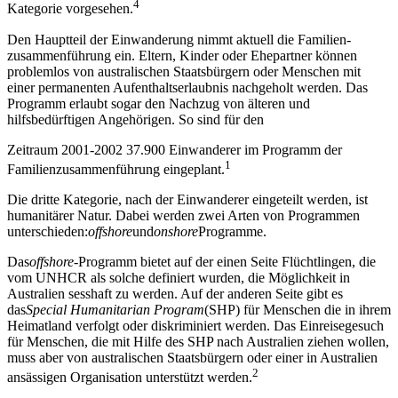
4
Kategorie vorgesehen.
Den Hauptteil der Einwanderung nimmt aktuell die Familien-
zusammenführung ein. Eltern, Kinder oder Ehepartner können
problemlos von australischen Staatsbürgern oder Menschen mit
einer permanenten Aufenthaltserlaubnis nachgeholt werden. Das
Programm erlaubt sogar den Nachzug von älteren und
hilfsbedürftigen Angehörigen. So sind für den
Zeitraum 2001-2002 37.900 Einwanderer im Programm der
1
Familienzusammenführung eingeplant.
Die dritte Kategorie, nach der Einwanderer eingeteilt werden, ist
humanitärer Natur. Dabei werden zwei Arten von Programmen
unterschieden:
offshore
und
onshore
Programme.
Das
offshore-
Programm bietet auf der einen Seite Flüchtlingen, die
vom UNHCR als solche definiert wurden, die Möglichkeit in
Australien sesshaft zu werden. Auf der anderen Seite gibt es
das
Special Humanitarian Program
(SHP) für Menschen die in ihrem
Heimatland verfolgt oder diskriminiert werden. Das Einreisegesuch
für Menschen, die mit Hilfe des SHP nach Australien ziehen wollen,
muss aber von australischen Staatsbürgern oder einer in Australien
2
ansässigen Organisation unterstützt werden.