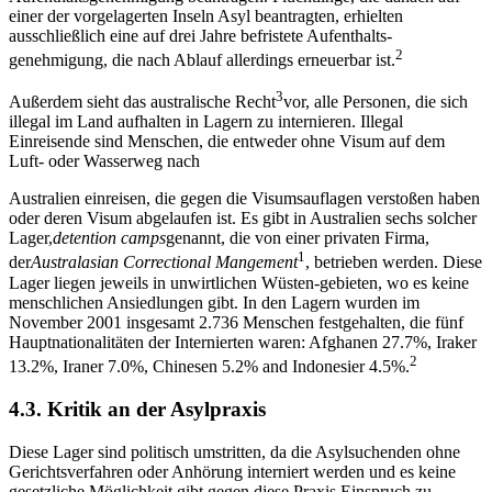
einer der vorgelagerten Inseln Asyl beantragten, erhielten
ausschließlich eine auf drei Jahre befristete Aufenthalts-
2
genehmigung, die nach Ablauf allerdings erneuerbar ist.
3
Außerdem sieht das australische Recht
vor, alle Personen, die sich
illegal im Land aufhalten in Lagern zu internieren. Illegal
Einreisende sind Menschen, die entweder ohne Visum auf dem
Luft- oder Wasserweg nach
Australien einreisen, die gegen die Visumsauflagen verstoßen haben
oder deren Visum abgelaufen ist. Es gibt in Australien sechs solcher
Lager,
detention camps
genannt, die von einer privaten Firma,
1
der
Australasian Correctional Mangement
, betrieben werden. Diese
Lager liegen jeweils in unwirtlichen Wüsten-gebieten, wo es keine
menschlichen Ansiedlungen gibt. In den Lagern wurden im
November 2001 insgesamt 2.736 Menschen festgehalten, die fünf
Hauptnationalitäten der Internierten waren: Afghanen 27.7%, Iraker
2
13.2%, Iraner 7.0%, Chinesen 5.2% and Indonesier 4.5%.
4.3. Kritik an der Asylpraxis
Diese Lager sind politisch umstritten, da die Asylsuchenden ohne
Gerichtsverfahren oder Anhörung interniert werden und es keine
gesetzliche Möglichkeit gibt gegen diese Praxis Einspruch zu