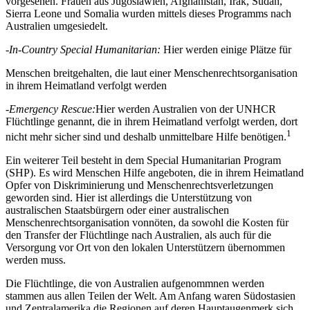
vorgesehen. Frauen aus Jugoslawien, Afghanistan, Irak, Sudan,
Sierra Leone und Somalia wurden mittels dieses Programms nach
Australien umgesiedelt.
-
In-Country Special Humanitarian:
Hier werden einige Plätze für
Menschen breitgehalten, die laut einer Menschenrechtsorganisation
in ihrem Heimatland verfolgt werden
-
Emergency Rescue:
Hier werden Australien von der UNHCR
Flüchtlinge genannt, die in ihrem Heimatland verfolgt werden, dort
1
nicht mehr sicher sind und deshalb unmittelbare Hilfe benötigen.
Ein weiterer Teil besteht in dem Special Humanitarian Program
(SHP). Es wird Menschen Hilfe angeboten, die in ihrem Heimatland
Opfer von Diskriminierung und Menschenrechtsverletzungen
geworden sind. Hier ist allerdings die Unterstützung von
australischen Staatsbürgern oder einer australischen
Menschenrechtsorganisation vonnöten, da sowohl die Kosten für
den Transfer der Flüchtlinge nach Australien, als auch für die
Versorgung vor Ort von den lokalen Unterstützern übernommen
werden muss.
Die Flüchtlinge, die von Australien aufgenommnen werden
stammen aus allen Teilen der Welt. Am Anfang waren Südostasien
und Zentralamerika die Regionen auf deren Hauptaugenmerk sich