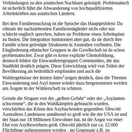
Verbindungen zu den asiatischen Nachbarn geknüpft. Problematisch
ist sicherlich führt die Abwanderung von hochqualifizierten
Arbeitskräften aus asiatischen Ländern.
Bei dem Familiennachzug ist die Sprache das Hauptproblem: Da
oftmals die nachziehenden Familienmitglieder nicht oder nur
schlecht englisch sprechen, haben sie Probleme einen Arbeitsplatz
zu finden. Die Integration funktioniert aber gut, da sie durch ihre
Familie schon gefestigte Strukturen in Australien vorfinden. Die
Eingliederung ethnischer Gruppen in die Gesellschaft ist da schon
problematischer. Zwar gibt es keine explizite Ghettobildung,
dennoch bilden die Einwanderergruppen Communities, die das
Stadtbild deutlich prägen. Diese Entwicklung wird von Teilen der
Bevölkerung als bedrohlich empfunden und auch die
1
Wahlergebnisse der letzten Jahre
zeigen deutlich, dass die Themen
Einwanderung und Asyl immer wieder dazu hergenommen werden
um Ängste in der Wählerschaft zu schüren.
Gerade die Slogans von der „gelben Gefahr“ oder der „Asylanten-
schwemme“, die in den Wahlkämpfen gebraucht wurden,
verschärften das Klima den Asylsuchenden gegenüber. Obwohl
Australiens Landmasse annähernd so groß wie die der USA ist und
der Staat nur 18 Millionen Einwohner hat, ist die Angst vor einer
Flut von Asylbewerbern groß. Obwohl jährlich nur ca. 12.000
Flüchtlinge aufgenommen werden - im Gegensatz z.B. zu