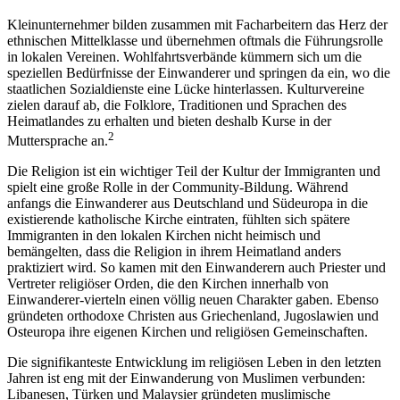
Kleinunternehmer bilden zusammen mit Facharbeitern das Herz der
ethnischen Mittelklasse und übernehmen oftmals die Führungsrolle
in lokalen Vereinen. Wohlfahrtsverbände kümmern sich um die
speziellen Bedürfnisse der Einwanderer und springen da ein, wo die
staatlichen Sozialdienste eine Lücke hinterlassen. Kulturvereine
zielen darauf ab, die Folklore, Traditionen und Sprachen des
Heimatlandes zu erhalten und bieten deshalb Kurse in der
2
Muttersprache an.
Die Religion ist ein wichtiger Teil der Kultur der Immigranten und
spielt eine große Rolle in der Community-Bildung. Während
anfangs die Einwanderer aus Deutschland und Südeuropa in die
existierende katholische Kirche eintraten, fühlten sich spätere
Immigranten in den lokalen Kirchen nicht heimisch und
bemängelten, dass die Religion in ihrem Heimatland anders
praktiziert wird. So kamen mit den Einwanderern auch Priester und
Vertreter religiöser Orden, die den Kirchen innerhalb von
Einwanderer-vierteln einen völlig neuen Charakter gaben. Ebenso
gründeten orthodoxe Christen aus Griechenland, Jugoslawien und
Osteuropa ihre eigenen Kirchen und religiösen Gemeinschaften.
Die signifikanteste Entwicklung im religiösen Leben in den letzten
Jahren ist eng mit der Einwanderung von Muslimen verbunden:
Libanesen, Türken und Malaysier gründeten muslimische