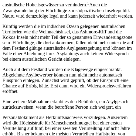
1
australische Hoheitsgewässer zu verhindern.
Auch die
Zwangsumleitung der Flüchtlinge zur südpazifischen Inselrepublik
Nauru wird demzufolge legal und kann jederzeit wiederholt werden.
Künftig werden die im indischen Ozean gelegenen australischen
Territorien wie die Weihnachtsinsel, das Ashmore-Riff und die
Kokos-Inseln nicht mehr Teil der so genannten Einwanderungszone
sein. Flüchtlinge, die dort ankommen, fallen nicht mehr unter die auf
dem Festland gültige australische Asylgesetzgebung und können im
Falle einer Ablehnung ihres Asylantrags auch keinen Widerspruch
bei einem australischen Gericht einlegen.
Auch auf dem Festland wurden die Klagewege eingeschränkt.
Abgelehnte Asylbewerber können nun nicht mehr automatisch
Einspruch einlegen. Zunächst wird geprüft, ob der Einspruch eine
Chance auf Erfolg hätte. Erst dann wird ein Widerspruchsverfahren
eröffnet.
Eine weitere Maßnahme erlaubt es den Behörden, ein Asylgesuch
zurückzuweisen, wenn die betroffene Person sich weigert, ein
Personaldokument als Herkunftsnachweis vorzulegen. Außerdem
wird die Höchststrafe für Menschenschmuggel bei einer ersten
Verurteilung auf fünf, bei einer zweiten Verurteilung auf acht Jahre
erhöht. Bisher bekamen die meisten Verurteilten Haftstrafen von