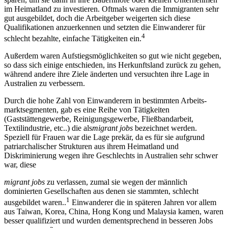
im Heimatland zu investieren. Oftmals waren die Immigranten sehr
gut ausgebildet, doch die Arbeitgeber weigerten sich diese
Qualifikationen anzuerkennen und setzten die Einwanderer für
4
schlecht bezahlte, einfache Tätigkeiten ein.
Außerdem waren Aufstiegsmöglichkeiten so gut wie nicht gegeben,
so dass sich einige entschieden, ins Herkunftsland zurück zu gehen,
während andere ihre Ziele änderten und versuchten ihre Lage in
Australien zu verbessern.
Durch die hohe Zahl von Einwanderern in bestimmten Arbeits-
marktsegmenten, gab es eine Reihe von Tätigkeiten
(Gaststättengewerbe, Reinigungsgewerbe, Fließbandarbeit,
Textilindustrie, etc..) die als
migrant jobs
bezeichnet werden.
Speziell für Frauen war die Lage prekär, da es für sie aufgrund
patriarchalischer Strukturen aus ihrem Heimatland und
Diskriminierung wegen ihre Geschlechts in Australien sehr schwer
war, diese
migrant jobs
zu verlassen, zumal sie wegen der männlich
dominierten Gesellschaften aus denen sie stammten, schlecht
1
ausgebildet waren..
Einwanderer die in späteren Jahren vor allem
aus Taiwan, Korea, China, Hong Kong und Malaysia kamen, waren
besser qualifiziert und wurden dementsprechend in besseren Jobs