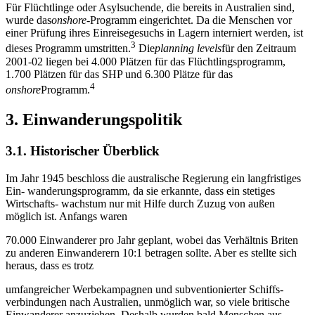
Für Flüchtlinge oder Asylsuchende, die bereits in Australien sind,
wurde das
onshore-
Programm eingerichtet. Da die Menschen vor
einer Prüfung ihres Einreisegesuchs in Lagern interniert werden, ist
3
dieses Programm umstritten.
Die
planning levels
für den Zeitraum
2001-02 liegen bei 4.000 Plätzen für das Flüchtlingsprogramm,
1.700 Plätzen für das SHP und 6.300 Plätze für das
4
onshore
Programm.
3. Einwanderungspolitik
3.1. Historischer Überblick
Im Jahr 1945 beschloss die australische Regierung ein langfristiges
Ein- wanderungsprogramm, da sie erkannte, dass ein stetiges
Wirtschafts- wachstum nur mit Hilfe durch Zuzug von außen
möglich ist. Anfangs waren
70.000 Einwanderer pro Jahr geplant, wobei das Verhältnis Briten
zu anderen Einwanderern 10:1 betragen sollte. Aber es stellte sich
heraus, dass es trotz
umfangreicher Werbekampagnen und subventionierter Schiffs-
verbindungen nach Australien, unmöglich war, so viele britische
Einwanderer anzuziehen. Deshalb wurden bald Menschen aus