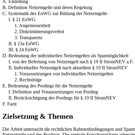
A. Einleitung
B. Definition Netzentgelte und deren Regelung
C. Systematik des EnWG zur Bildung der Netzentgelte
I. § 21 EnWG
1. Angemessenheit
2. Diskriminierungsverbot
3. Transparenz
II. § 23a EnWG
III. § 24 EnWG
D. Bedeutung der individuellen Netzentgelten als Sparmöglichkeit
I. von der Befreiung von Netzentgelt nach § 19 II StromNEV a.F. 
II. Individuelles Netzentgelt nach aktuellem § 19 II StromNEV
1. Voraussetzungen von individuellen Netzentgelten
2. Rechtsfolge
E. Bedeutung des Poolings für die Netzentgelte
I. Definition und Voraussetzungen von Pooling
II. Berücksichtigung des Poolings für § 19 II StromNEV
F. Fazit
Zielsetzung & Themen
Die Arbeit untersucht die rechtlichen Rahmenbedingungen und Sparmö
Netzentgelte und des Poolings. Die zentrale Forschungsfrage adressier