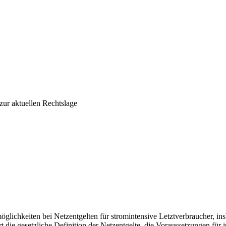
zur aktuellen Rechtslage
glichkeiten bei Netzentgelten für stromintensive Letztverbraucher, in
t die gesetzliche Definition der Netzentgelte, die Voraussetzungen für