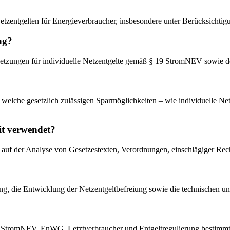
etzentgelten für Energieverbraucher, insbesondere unter Berücksichti
ng?
tzungen für individuelle Netzentgelte gemäß § 19 StromNEV sowie de
ch welche gesetzlich zulässigen Sparmöglichkeiten – wie individuelle N
it verwendet?
mär auf der Analyse von Gesetzestexten, Verordnungen, einschlägiger Re
rung, die Entwicklung der Netzentgeltbefreiung sowie die technischen u
g, StromNEV, EnWG, Letztverbraucher und Entgeltregulierung bestimmt