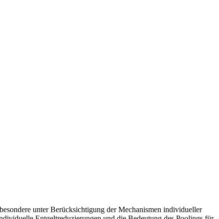
sbesondere unter Berücksichtigung der Mechanismen individueller
 individuelle Entgeltreduzierungen und die Bedeutung des Poolings für