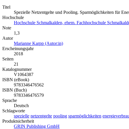
Titel
Spezielle Netzentgelte und Pooling. Sparmöglichkeiten für Ene
Hochschule
Hochschule Schmalkalden, ehem. Fachhochschule Schmalkald
Note
1,3
Autor
Marianne Karpp (Autor:in)
Erscheinungsjahr
2018
Seiten
21
Katalognummer
V1064387
ISBN (eBook)
9783346476562
ISBN (Buch)
9783346476579
Sprache
Deutsch
Schlagworte
spezielle
netzentgelte
pooling
sparmöglichkeiten
energieverbra
Produktsicherheit
GRIN Publishing GmbH